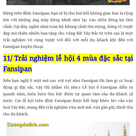
Đứng trên đỉnh Fansipan, bạn sẽ bị thu hút bởi không gian bao la rộng
lớn với những áng mây bồng bềnh như lạc vào chốn bồng lai tiên
cảnh. Tại đây, ngắm nhìn toàn bộ khung cảnh thơ mộng, hùng vĩ, tuyệt
đẹp mà thiên nhiên ban tặng cho vùng đất Tây Bắc từ trên cao là một
trải nghiệm vô cùng tuyệt vời đối với mỗi du khách khi đến với
Fansipan huyền thoại.
11/ Trải nghiệm lễ hội 4 mùa đặc sắc tại
Fansipan
Nếu bạn nghĩ ở một nơi cao vời vợi như Fansipan thì làm gì có hoạt
động gì đặc sắc, vậy thì nhầm rồi nhe.s Lễ hội ở Fansipan diễn ra
quanh năm, luôn luôn thu hút được sự quan tâm của du khách cả
nước. Các lễ hội trên đỉnh Fansipan được kết hợp khéo léo của văn
hoá Tây Bắc, mang đến trải nghiệm vừa mới mẻ, vừa gần gũi, thích thú
cho du khách.