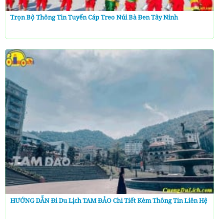
Trọn Bộ Thông Tin Tuyến Cáp Treo Núi Bà Đen Tây Ninh
HƯỚNG DẪN Đi Du Lịch TAM ĐẢO Chi Tiết Kèm Thông Tin Liên Hệ