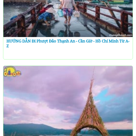
HƯỚNG DẪN Đi Phượt Đảo Thạnh An - Cần Giờ - Hồ Chí Minh Từ A-
Z