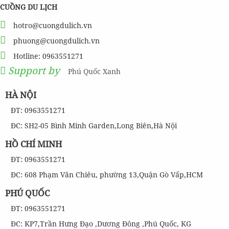
CUỒNG DU LỊCH
hotro@cuongdulich.vn
phuong@cuongdulich.vn
Hotline: 0963551271
Support by
Phú Quốc Xanh
HÀ NỘI
ĐT: 0963551271
ĐC: SH2-05 Bình Minh Garden,Long Biên,Hà Nội
HỒ CHÍ MINH
ĐT: 0963551271
ĐC: 608 Phạm Văn Chiêu, phường 13,Quận Gò Vấp,HCM
PHÚ QUỐC
ĐT: 0963551271
ĐC: KP7,Trần Hưng Đạo ,Dương Đông ,Phú Quốc, KG