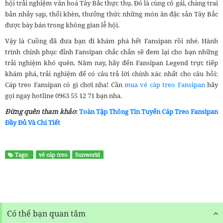
hội trải nghiệm văn hoá Tây Bắc thực thụ. Đó là cùng cô gái, chàng trai
bản nhảy sạp, thổi khèn, thưởng thức những món ăn đặc sản Tây Bắc
được bày bán trong không gian lễ hội.
Vậy là Cuồng đã đưa bạn đi khám phá hết Fansipan rồi nhé. Hành
trình chinh phục đỉnh Fansipan chắc chắn sẽ đem lại cho bạn những
trải nghiệm khó quên. Năm nay, hãy đến Fansipan Legend trực tiếp
khám phá, trải nghiệm để có câu trả lời chính xác nhất cho câu hỏi:
Cáp treo Fansipan có gì chơi nha! Cần
mua vé cáp treo Fansipan
hãy
gọi ngay hotline 0963 55 12 71 bạn nha.
Đừng quên tham khảo
:
Toàn Tập Thông Tin Tuyến Cáp Treo Fansipan
Đầy Đủ Và Chi Tiết
Tags:
vé cáp treo
Sunworld
Có thể bạn quan tâm