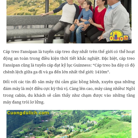
Cáp treo Fansipan là tuyến cáp treo duy nhất trên thế giới có thể hoạt
động an toàn trong điều kiện thời tiết khắc nghiệt. Đặc biệt, cáp treo
Fansipan cũng là tuyến cáp đạt kỷ lục Guinness: “Cáp treo ba dây có độ
chênh lệch giữa ga đi và ga đến lớn nhất thế giới: 1410m”.
Đối với các tín đồ săn mây thì cảm giác bồng bềnh, xuyên qua những
đám mây là một điều cực kỳ thú vị. Càng lên cao, mây càng nhiều! Ngồi
trong cabin, du khách sẽ cảm thấy như chạm được vào những tầng
mây đang trôi lơ lửng.