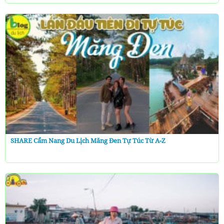
SHARE Cẩm Nang Du Lịch Măng Đen Tự Túc Từ A-Z