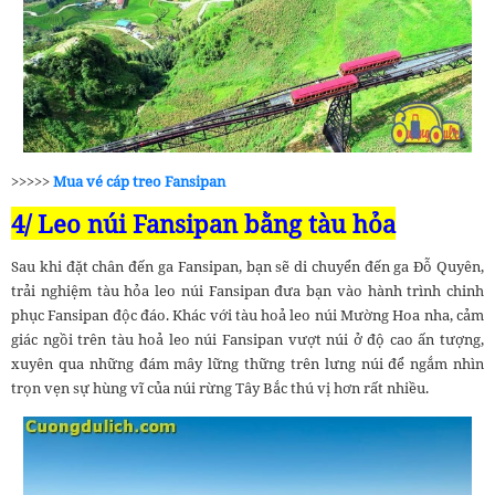
>>>>>
Mua vé cáp treo Fansipan
4/ Leo núi Fansipan bằng tàu hỏa
Sau khi đặt chân đến ga Fansipan, bạn sẽ di chuyển đến ga Đỗ Quyên,
trải nghiệm tàu hỏa leo núi Fansipan đưa bạn vào hành trình chinh
phục Fansipan độc đáo. Khác với tàu hoả leo núi Mường Hoa nha, cảm
giác ngồi trên tàu hoả leo núi Fansipan vượt núi ở độ cao ấn tượng,
xuyên qua những đám mây lững thững trên lưng núi để ngắm nhìn
trọn vẹn sự hùng vĩ của núi rừng Tây Bắc thú vị hơn rất nhiều.