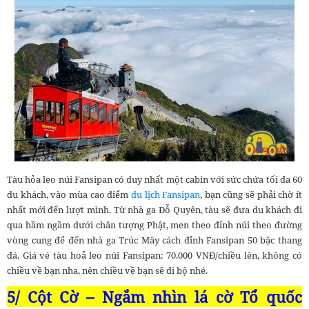
Tàu hỏa leo núi Fansipan có duy nhất một cabin với sức chứa tối đa 60
du khách, vào mùa cao điểm
du lịch Fansipan
, bạn cũng sẽ phải chờ ít
nhất mới đến lượt mình. Từ nhà ga Đỗ Quyên, tàu sẽ đưa du khách đi
qua hầm ngầm dưới chân tượng Phật, men theo đỉnh núi theo đường
vòng cung để đến nhà ga Trúc Mây cách đỉnh Fansipan 50 bậc thang
đá. Giá vé tàu hoả leo núi Fansipan: 70.000 VNĐ/chiều lên, không có
chiều về bạn nha, nên chiều về bạn sẽ đi bộ nhé.
5/ Cột Cờ – Ngắm nhìn lá cờ Tổ quốc