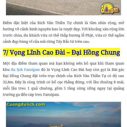
Điểm đặc biệt của Bích Vân Thiền Tự chính là tầm nhìn rộng, mở
hướng về cảnh bình nguyên bao la tuyệt đẹp. Với khoảng sân rộng lớn
trước chùa, du khách vừa có thể thắp hương lễ Phật, vừa có thể ngắm
cảnh đẹp hùng vĩ của núi rừng Tây Bắc từ trên cao.
7/ Vọng Lĩnh Cao Đài – Đại Hồng Chung
Một địa điểm tham quan mà bạn không nên bỏ qua khi tham quan
khu
du lịch Fansipan
đó là Vọng Lĩnh Cao Đài hay còn gọi là Đài gác
Đại Hồng Chung đặt trên trục chính của Bích Vân Thiền Tự có độ cao
32,8m. Đây là công trình có bố cục thẳng đứng, với lầu chuông 8 mái,
mỗi lầu treo 1 quả chuông, gồm 5 tầng sừng sững ngay tại quảng
trường ga đến cáp treo Fansipan.