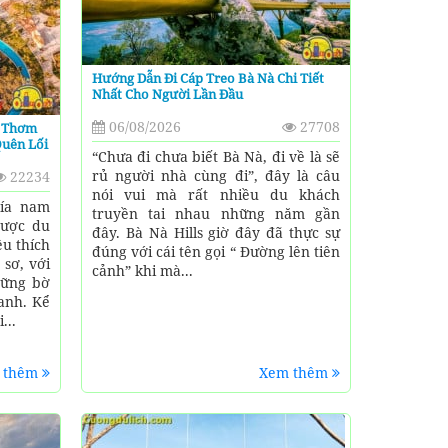
Hướng Dẫn Đi Cáp Treo Bà Nà Chi Tiết
Nhất Cho Người Lần Đầu
06/08/2026
27708
n Thơm
Quên Lối
“Chưa đi chưa biết Bà Nà, đi về là sẽ
rủ người nhà cùng đi”, đây là câu
22234
nói vui mà rất nhiều du khách
ía nam
truyền tai nhau những năm gần
được du
đây. Bà Nà Hills giờ đây đã thực sự
êu thích
đúng với cái tên gọi “ Đường lên tiên
 sơ, với
cảnh” khi mà...
hững bờ
xanh. Kể
...
 thêm
Xem thêm