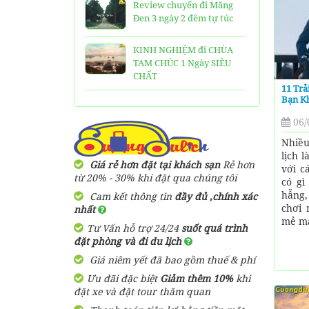
Review chuyến đi Măng
Đen 3 ngày 2 đêm tự túc
KINH NGHIỆM đi CHÙA
TAM CHÚC 1 Ngày SIÊU
CHẤT
11 Trả
Bạn K
25 Ngôi Chùa ở Sài Gòn
LINH THIÊNG và ĐẸP nhất
06/
Nhiều
TOP 16 địa điểm du lịch
lịch 
HẤP DẪN nhất việt nam:
Giá rẻ hơn đặt tại khách sạn
Rẻ hơn
với c
Bạn đã đi được những nơi
từ 20% - 30% khi đặt qua chúng tôi
có gì
nào?
hẫng,
Cam kết thông tin
đầy đủ ,chính xác
chơi 
nhất
Trọn bộ thông tin tuyến
mẻ mà
Tư Vấn hỗ trợ 24/24
suốt quá trình
cáp treo Núi Bà Đen Tây
đặt phòng và đi du lịch
Ninh
Giá niêm yết đã bao gồm thuế & phí
HƯỚNG DẪN đi du lịch
Ưu đãi đặc biệt
Giảm thêm 10%
khi
TAM ĐẢO chi tiết kèm
đặt xe và đặt tour thăm quan
thông tin liên hệ