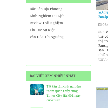
Đặc Sản Địa Phương
MÁCH 
Kinh Nghiệm Du Lịch
Fansi
Review Trải Nghiệm
06/
Tin Tức Sự Kiện
Sun W
thể c
Văn Hóa Tín Ngưỡng
thị t
Fansi
sạn 
nhiên
trình 
BÀI VIẾT XEM NHIỀU NHẤT
Tất tần tật kinh nghiệm
tham quan thủy cung
Times City Hà Nội ngày
cuối tuần