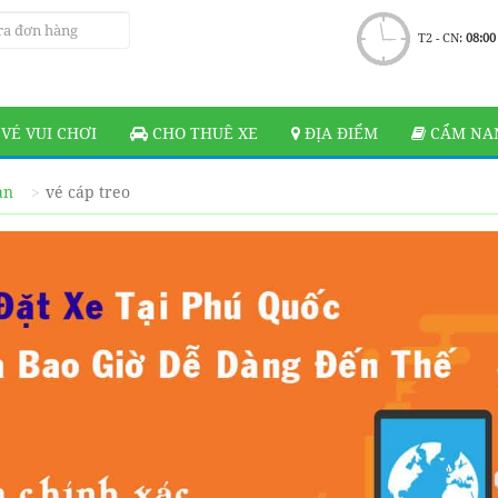
T2 - CN:
08:00
VÉ VUI CHƠI
CHO THUÊ XE
ĐỊA ĐIỂM
CẨM NAN
ạn
vé cáp treo