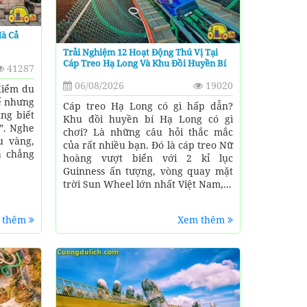
Mà Cả
Trải Nghiệm 12 Hoạt Động Thú Vị Tại
Cáp Treo Hạ Long Và Khu Đồi Huyền Bí
41287
06/08/2026
19020
 điểm du
hế nhưng
Cáp treo Hạ Long có gì hấp dẫn?
ng biết
Khu đồi huyền bí Hạ Long có gì
?”. Nghe
chơi? Là những câu hỏi thắc mắc
u vàng,
của rất nhiều bạn. Đó là cáp treo Nữ
à chẳng
hoàng vượt biển với 2 kỉ lục
Guinness ấn tượng, vòng quay mặt
trời Sun Wheel lớn nhất Việt Nam,...
 thêm
Xem thêm