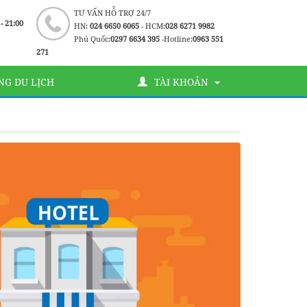
TƯ VẤN HỖ TRỢ 24/7
 - 21:00
HN:
024 6650 6065
- HCM:
028 6271 9982
Phú Quốc:
0297 6634 395
-Hotline:
0963 551
271
G DU LỊCH
TÀI KHOẢN