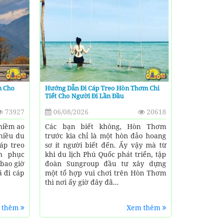
n Cho
Hướng Dẫn Đi Cáp Treo Hòn Thơm Chi
Tiết Cho Người Đi Lần Đầu
73927
06/08/2026
20618
 niềm ao
Các bạn biết không, Hòn Thơm
hiều du
trước kia chỉ là một hòn đảo hoang
áp treo
sơ ít người biết đến. Ấy vậy mà từ
nh phục
khi du lịch Phú Quốc phát triển, tập
bao giờ
đoàn Sungroup đầu tư xây dựng
 đi cáp
một tổ hợp vui chơi trên Hòn Thơm
thì nơi ấy giờ đây đã...
 thêm
Xem thêm