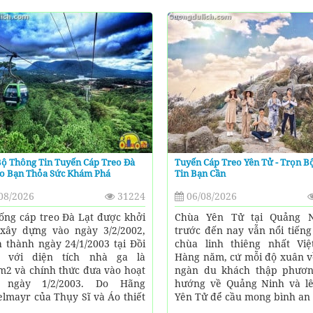
ộ Thông Tin Tuyến Cáp Treo Đà
Tuyến Cáp Treo Yên Tử - Trọn B
ho Bạn Thỏa Sức Khám Phá
Tin Bạn Cần
08/2026
31224
06/08/2026
ống cáp treo Đà Lạt được khởi
Chùa Yên Tử tại Quảng N
xây dựng vào ngày 3/2/2002,
trước đến nay vẫn nổi tiếng
 thành ngày 24/1/2003 tại Đồi
chùa linh thiêng nhất Vi
n với diện tích nhà ga là
Hàng năm, cứ mỗi độ xuân v
m2 và chính thức đưa vào hoạt
ngàn du khách thập phươ
 ngày 1/2/2003. Do Hãng
hướng về Quảng Ninh và l
lmayr của Thụy Sĩ và Áo thiết
Yên Tử để cầu mong bình an s