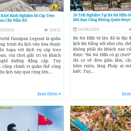
20 Trải Nghiệm Tại Bà Nà Hills 
BẠN Kinh Nghiệm Đi Cáp Treo
Đời Bạn Cũng Không Quên Được
pan Cần Nắm Rõ
06/08/2026
08/2026
28432
Bà Nà Hills từ lâu đã là địa
orld Fansipan Legend là quần
lịch Đà Nẵng nổi như cồn, t
ông trình du lịch văn hóa thuộc
không phải du khách nào cũ
rấn Sapa với dịch vụ cáp treo
được “Bà Nà Hills có gì chơi
pan, vui chơi giải trí và khách
thì có vẻ đơn giản lắm, cầ
nghỉ dưỡng đẳng cấp. Tuy
hầm rượu, làng Pháp ai m
, cũng chính vì quần thể công
biết. Tuy...
du lịch này quá rộng lớn...
Xem thêm
Xem