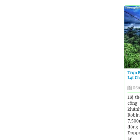
Trọn B
Lạt C
06/
Hệ th
công 
khánh
Robi
7.500
động
Doppe
kế,...