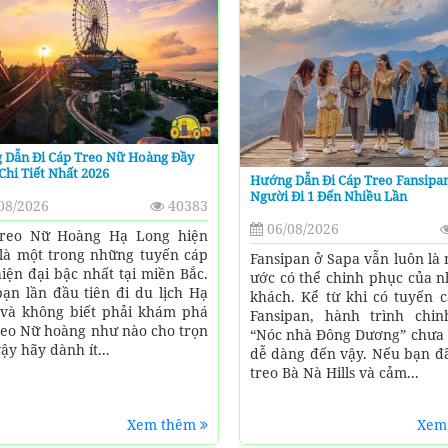
 Dẫn Đi Cáp Treo Nữ Hoàng Đầy
Chi Tiết Nhất 2026
Hướng Dẫn Đi Cáp Treo Fansipa
Người Đi 1 Đến Nhiều Lần
08/2026
40383
06/08/2026
treo Nữ Hoàng Hạ Long hiện
là một trong những tuyến cáp
Fansipan ở Sapa vẫn luôn là
hiện đại bậc nhất tại miền Bắc.
ước có thể chinh phục của n
ạn lần đầu tiên đi du lịch Hạ
khách. Kể từ khi có tuyến c
và không biết phải khám phá
Fansipan, hành trình chi
reo Nữ hoàng như nào cho trọn
“Nóc nhà Đông Dương” chưa 
ậy hãy dành ít...
dễ dàng đến vậy. Nếu bạn đã
treo Bà Nà Hills và cảm...
Xem thêm
Xem