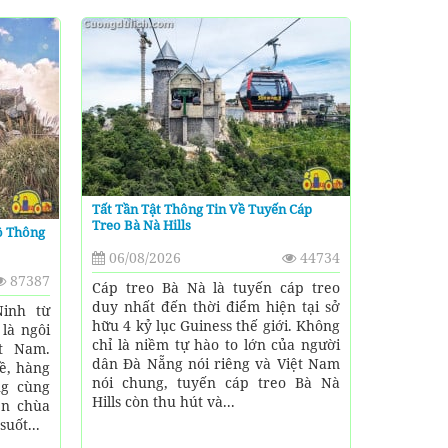
Tất Tần Tật Thông Tin Về Tuyến Cáp
Treo Bà Nà Hills
ộ Thông
06/08/2026
44734
87387
Cáp treo Bà Nà là tuyến cáp treo
duy nhất đến thời điểm hiện tại sở
inh từ
hữu 4 kỷ lục Guiness thế giới. Không
 là ngôi
chỉ là niềm tự hào to lớn của người
ệt Nam.
dân Đà Nẵng nói riêng và Việt Nam
ề, hàng
nói chung, tuyến cáp treo Bà Nà
ng cùng
Hills còn thu hút và...
ên chùa
uốt...