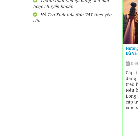
Thanh toán tiện lợi bằng tiền mặt
hoặc chuyển khoản
SHARE Cẩm nang du lịch
Măng Đen tự túc từ A-Z
Hỗ Trợ Xuất hóa đơn VAT theo yêu
cầu
HƯỚNG DẪN đi phượt Đảo
Thạnh An - Cần Giờ - Hồ
Chí Minh từ A-Z
Hướng
Hướng Dẫn Đi Tà Đùng -
Đủ Và 
Vịnh Hạ Long trên cạn ở
Tây Nguyên
06/
Cáp 
đang 
treo 
Nếu b
Long 
cáp t
vẹn, v