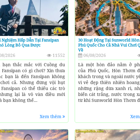
i Nghiệm Hấp Dẫn Tại Fansipan
30 Hoạt Động Tại Sunworld Hò
hó Lòng Bỏ Qua Được
Phú Quốc Cho Cả Nhà Vui Chơi 
Về
08/2026
11552
06/08/2026
 bạn thắc mắc với Cuồng du
Là một hòn đảo nằm ở ph
là Fansipan có gì chơi? Xin thưa
của Phú Quốc, Hòn Thơm 
ác bạn là đến Fansipan không
khách trong và ngoài nước y
 chơi cả. Nhưng đừng vội hụt
vì vẻ đẹp thiên nhiên hoang
 Fansipan có thể thiếu các trò
những rặng dừa xanh rì, n
nhưng lại là vô vàn điều mới
biển cát trắng, nước trong 
 bạn không thể...
từ khi Sunworld Hòn Thơm đi
Xem thêm
Xem