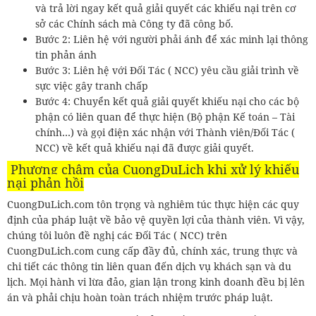
và trả lời ngay kết quả giải quyết các khiếu nại trên cơ
sở các Chính sách mà Công ty đã công bố.
Bước 2: Liên hệ với người phải ánh để xác minh lại thông
tin phản ánh
Bước 3: Liên hệ với Đối Tác ( NCC) yêu cầu giải trình về
sực việc gây tranh chấp
Bước 4: Chuyển kết quả giải quyết khiếu nại cho các bộ
phận có liên quan để thực hiện (Bộ phận Kế toán – Tài
chính…) và gọi điện xác nhận với Thành viên/Đối Tác (
NCC) về kết quả khiếu nại đã được giải quyết.
Phương châm của CuongDuLich khi xử lý khiếu
nại phản hồi
CuongDuLich.com tôn trọng và nghiêm túc thực hiện các quy
định của pháp luật về bảo vệ quyền lợi của thành viên. Vì vậy,
chúng tôi luôn đề nghị các Đối Tác ( NCC) trên
CuongDuLich.com cung cấp đầy đủ, chính xác, trung thực và
chi tiết các thông tin liên quan đến dịch vụ khách sạn và du
lịch. Mọi hành vi lừa đảo, gian lận trong kinh doanh đều bị lên
án và phải chịu hoàn toàn trách nhiệm trước pháp luật.