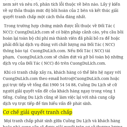
xem xét và nêu rõ, phân tích lỗi thuộc về bên nào. Lấy ý kiến
về sự thỏa thuận mức độ bồi hoàn của 2 bên và kết thúc giải
quyết tranh chấp một cách thỏa đáng nhất.
Trong trường hợp chứng minh được lỗi thuộc về Đối Tác (
NCC): CuongDuLich.com sẽ có biện pháp cảnh cáo, yêu cầu bồi
hoàn lại toàn bộ chi phí mà thành viên đã phải bỏ ra để hoặc
phải đổi lại dịch vụ đúng với chất lượng mà Đối Tác ( NCC)
thông báo tại CuongDuLich.com. Nếu Đối Tác ( NCC) tái
phạm, CuongDuLich.com sẽ chấm dứt và gỡ bỏ toàn bộ những
dịch vụ của Đối Tác ( NCC) đó trên CuongDuLich.com.
Khi có tranh chấp xảy ra, khách hàng có thể liên hệ ngay với
CuongDuLich.com theo email hotro@CuongDuLich.com hoặc
gọi trực tiếp về tổng đài 1900 54 54 88, Cuồng Du Lịch sẽ cử
người giải quyết vấn đề của khách hàng ngay trong vòng 1
tiếng. Cuồng Du Lịch cũng sẽ làm việc lại với nhà cung cấp
dịch vụ trực tiếp để tìm hiểu vấn đề phát sinh.
Cơ chế giải quyết tranh chấp
Mọi tranh chấp phát sinh giữa Cuồng Du Lịch và khách hàng
hoặc nhà cung cấp sẽ được giải quyết trên cơ sở thương lượng.