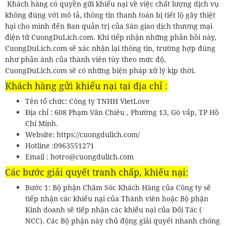
Khách hàng có quyền gửi khiếu nại về việc chất lượng dịch vụ
không đúng với mô tả, thông tin thanh toán bị tiết lộ gây thiệt
hại cho mình đến Ban quản trị của Sàn giao dịch thương mại
điện tử CuongDuLich.com. Khi tiếp nhận những phản hồi này,
CuongDuLich.com sẽ xác nhận lại thông tin, trường hợp đúng
như phản ánh của thành viên tùy theo mức độ,
CuongDuLich.com sẽ có những biện pháp xử lý kịp thời.
Khách hàng gửi khiếu nại tại địa chỉ :
Tên tổ chức: Công ty TNHH VietLove
Địa chỉ : 608 Phạm Văn Chiêu , Phường 13, Gò vấp, TP Hồ
Chí Minh.
Website: https://cuongdulich.com/
Hotline :0963551271
Email : hotro@cuongdulich.com
Các bước giải quyết tranh chấp, khiếu nại:
Bước 1: Bộ phận Chăm Sóc Khách Hàng của Công ty sẽ
tiếp nhận các khiếu nại của Thành viên hoặc Bộ phận
Kinh doanh sẽ tiếp nhận các khiếu nại của Đối Tác (
NCC). Các Bộ phận này chủ động giải quyết nhanh chóng