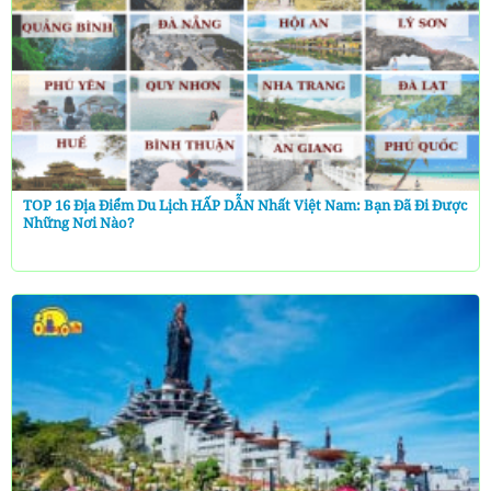
TOP 16 Địa Điểm Du Lịch HẤP DẪN Nhất Việt Nam: Bạn Đã Đi Được
Những Nơi Nào?