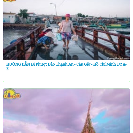
HƯỚNG DẪN Đi Phượt Đảo Thạnh An - Cần Giờ - Hồ Chí Minh Từ A-
Z