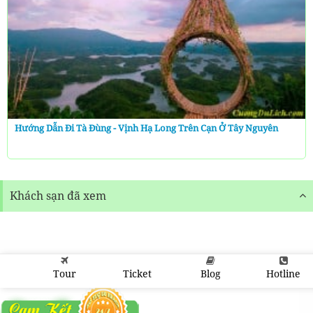
Hướng Dẫn Đi Tà Đùng - Vịnh Hạ Long Trên Cạn Ở Tây Nguyên
Khách sạn đã xem
Tour
Ticket
Blog
Hotline