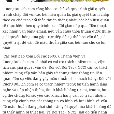
CuongDuLich.com công khai cơ chế và quy trình giải quyết
tranh chấp đối với các bên liên quan là: giải quyết tranh chấp
theo cơ chế trao đổi thỏa thuận thống nhất, các bên liên quan
sẽ thực hiện theo quy trình trao đổi gián tiếp qua điện thoại,
xác nhận văn bằng email, nếu vẫn chưa thỏa thuận được thì sẽ
giải quyết thông qua gặp trực tiếp để cụ thể hóa vấn đề, giải
quyết triệt để vấn đề mâu thuẫn giữa các bên sao cho có lợi
nhất.
Các bên bao gồm Đối Tác ( NCC), Thành viên và
CuongDuLich.com sẽ phải có vai trò trách nhiệm trong việc
tích cực giải quyết vấn đề. Đối với Đối Tác ( NCC) cần có trách
nhiệm cung cấp văn bản giấy tờ chứng thực thông tin liên
quan đến sự việc đang gây mâu thuẫn cho khách hàng. Đối với
CuongDuLich.com sẽ có trách nhiệm trọng tài tiến hành lắng
nghe và tiếp nhận thông tin từ khách hàng (trong trường hợp
cụ thể chúng tôi sẽ: yêu cầu khách hàng cần có trách nhiệm
cung cấp chính xác các thông tin vô hình và hữu hình về vấn
đề mâu thuẫn đang phát sinh cần giải quyết mà khách hàng đã
tự thấy mình bị thiệt hại) và Đối Tác ( NCC), sau đó tiến hành