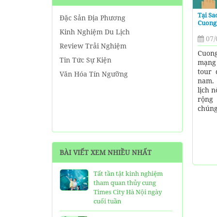
Tại Sa
Đặc Sản Địa Phương
Cuong
Kinh Nghiệm Du Lịch
07/
Review Trải Nghiệm
Cuong
Tin Tức Sự Kiện
mạng 
tour 
Văn Hóa Tín Ngưỡng
nam. 
lịch n
rộng 
chúng
BÀI VIẾT XEM NHIỀU NHẤT
Tất tần tật kinh nghiệm
tham quan thủy cung
Times City Hà Nội ngày
cuối tuần