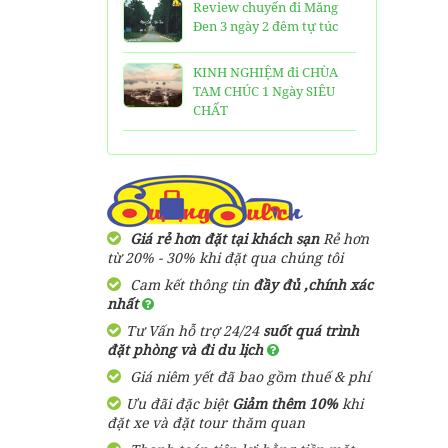
Review chuyến đi Măng
Đen 3 ngày 2 đêm tự túc
KINH NGHIỆM đi CHÙA
TAM CHÚC 1 Ngày SIÊU
CHẤT
25 Ngôi Chùa ở Sài Gòn
LINH THIÊNG và ĐẸP nhất
TOP 16 địa điểm du lịch
HẤP DẪN nhất việt nam:
Giá rẻ hơn đặt tại khách sạn
Rẻ hơn
Bạn đã đi được những nơi
từ 20% - 30% khi đặt qua chúng tôi
nào?
Cam kết thông tin
đầy đủ ,chính xác
nhất
Trọn bộ thông tin tuyến
Tư Vấn hỗ trợ 24/24
suốt quá trình
cáp treo Núi Bà Đen Tây
đặt phòng và đi du lịch
Ninh
Giá niêm yết đã bao gồm thuế & phí
HƯỚNG DẪN đi du lịch
Ưu đãi đặc biệt
Giảm thêm 10%
khi
TAM ĐẢO chi tiết kèm
đặt xe và đặt tour thăm quan
thông tin liên hệ