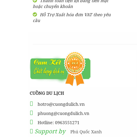
Thanh toán tiện lợi bằng tiền mặt
hoặc chuyển khoản
SHARE Cẩm nang du lịch
Măng Đen tự túc từ A-Z
Hỗ Trợ Xuất hóa đơn VAT theo yêu
cầu
HƯỚNG DẪN đi phượt Đảo
Thạnh An - Cần Giờ - Hồ
Chí Minh từ A-Z
Hướng Dẫn Đi Tà Đùng -
Vịnh Hạ Long trên cạn ở
Tây Nguyên
CUỒNG DU LỊCH
hotro@cuongdulich.vn
phuong@cuongdulich.vn
Hotline: 0963551271
Support by
Phú Quốc Xanh