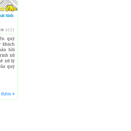
hát Sinh
4121
iến quý
ý khách
hản hồi
rình xử
sẽ xử lý
của quý
.
 thêm