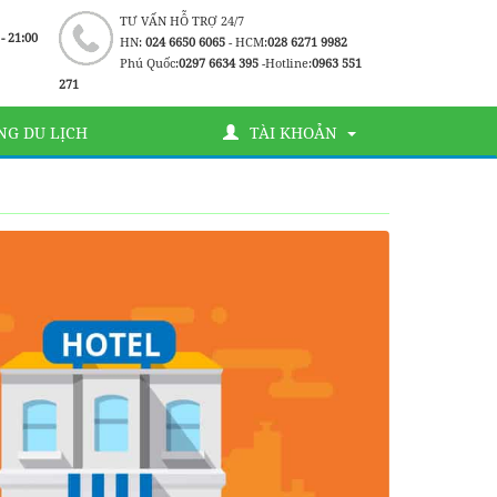
TƯ VẤN HỖ TRỢ 24/7
 - 21:00
HN:
024 6650 6065
- HCM:
028 6271 9982
Phú Quốc:
0297 6634 395
-Hotline:
0963 551
271
G DU LỊCH
TÀI KHOẢN