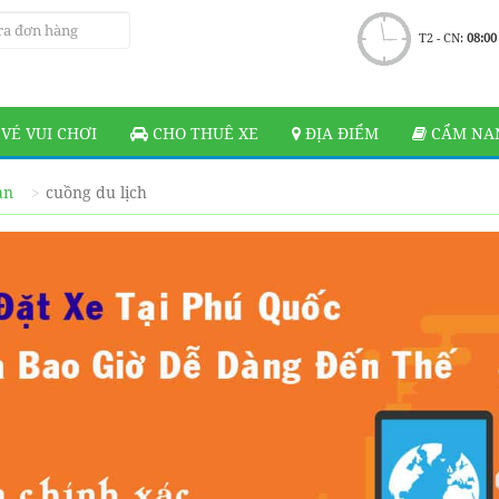
T2 - CN:
08:00
VÉ VUI CHƠI
CHO THUÊ XE
ĐỊA ĐIỂM
CẨM NAN
ạn
cuồng du lịch