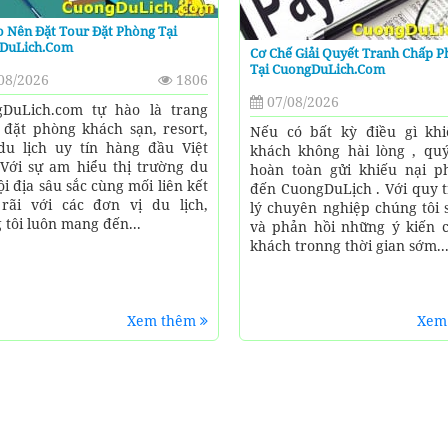
o Nên Đặt Tour Đặt Phòng Tại
DuLich.Com
Cơ Chế Giải Quyết Tranh Chấp P
Tại CuongDuLich.Com
08/2026
1806
07/08/2026
DuLich.com tự hào là trang
đặt phòng khách sạn, resort,
Nếu có bất kỳ điều gì kh
du lịch uy tín hàng đầu Việt
khách không hài lòng , qu
Với sự am hiểu thị trường du
hoàn toàn gửi khiếu nại p
ội địa sâu sắc cùng mối liên kết
đến CuongDuLịch . Với quy t
rãi với các đơn vị du lịch,
lý chuyên nghiệp chúng tôi 
 tôi luôn mang đến...
và phản hồi những ý kiến 
khách tronng thời gian sớm..
Xem thêm
Xem