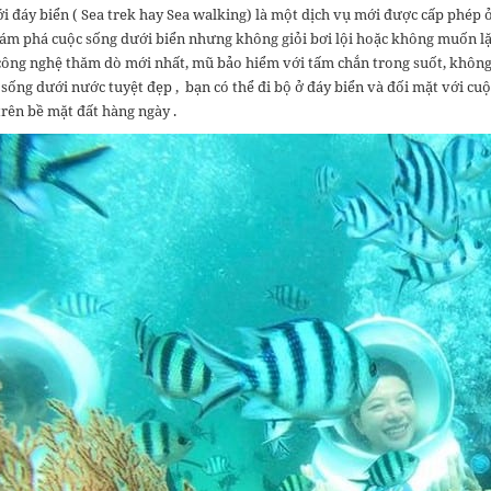
i đáy biển ( Sea trek hay Sea walking) là một dịch vụ mới được cấp phép ở
m phá cuộc sống dưới biển nhưng không giỏi bơi lội hoặc không muốn lặ
 công nghệ thăm dò mới nhất, mũ bảo hiểm với tấm chắn trong suốt, không 
sống dưới nước tuyệt đẹp , bạn có thể đi bộ ở đáy biển và đối mặt với cu
rên bề mặt đất hàng ngày .