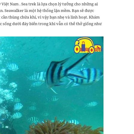
 Việt Nam . Sea trek là lựa chọn lý tưởng cho những ai
n. Seawalker là một hệ thống lặn mềm. Bạn sẽ được
cần thùng chứa khí, vì vậy bạn nhẹ và linh hoạt. Khám
ộc sống dưới đáy biển trong khi vẫn có thể thở giống như