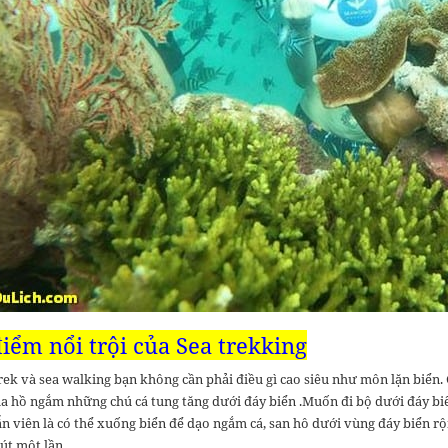
iểm nổi trội của Sea trekking
rek và sea walking bạn không cần phải điều gì cao siêu như môn lặn biển. 
ha hồ ngắm những chú cá tung tăng dưới đáy biển .Muốn đi bộ dưới đáy biể
n viên là có thể xuống biển để dạo ngắm cá, san hô dưới vùng đáy biển rộ
út một lần.