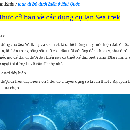
m khảo :
tour đi bộ dưới biển ở Phú Quốc
thức cở bản về các dụng cụ lặn Sea trek
rek
 dùng cho Sea Walking và sea trek là cả hệ thống máy móc hiện đại. Chiếc
n, lõi bên trong bằng sắt, mũ có 1 đầu nối với ống dẫn khí oxy, phía dướ
hiếc mũ để đội đi dưới đáy biển này có thiết kế đặc biệt, nặng 40kg nhưng
 ngại thì đừng lo về vấn đề này nhé.
ộ dưới đáy biển
 được đi trên đáy biển nên 1 dôi dé chuyên dụng sẽ là cần thiết . Bạn yên 
n lựa chọn.