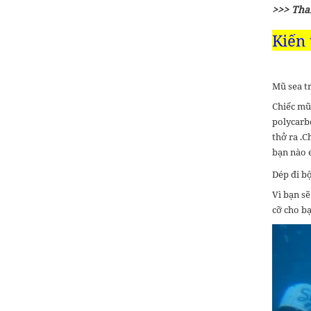
2,600,000 đ
>>> Tha
Giá từ:
4 ngày 3 đêm
Kiến 
Tour Phú Quốc 2 ngày 1
đêm
Mũ sea t
1,300,000 đ
Giá từ:
2 ngày 1 đêm
Chiếc mũ
polycarbo
thở ra .C
Vé VinWonders Phú Quốc
bạn nào e
950,000 đ
Giá từ:
1 Ngày
Dép đi b
Vì bạn sẽ
Tour 5 Đảo Phú Quốc 1
cỡ cho bạ
Ngày Đi Cáp Treo Hòn
Thơm
890,000 đ
Giá từ:
1 Ngày 5 Đảo Phú Quốc
Vé Cáp Treo Hòn Thơm 1