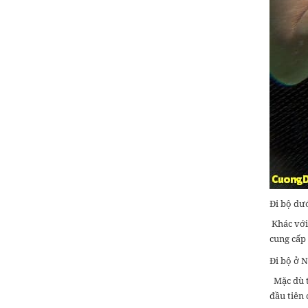
1 Ngày
Tour Đi Bộ Dưới Biển Phú
Quốc
950,000 đ
Giá từ:
1 Ngày
Tour Lặn Bình Khí tại Phú
Quốc
910,000 đ
Giá từ:
1 Ngày
Tour Phú Quốc 3 ngày 2
Đi bộ dư
đêm
Khác với
1,950,000 đ
Giá từ:
cung cấp
3 ngày 2 đêm
Đi bộ ở 
Mặc dù t
Tour Phú Quốc 4 ngày 3
đêm
đầu tiên