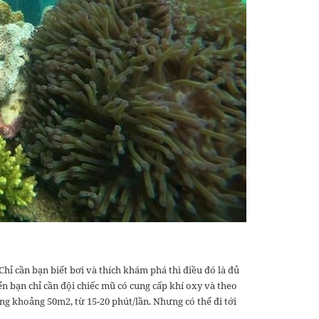
Chỉ cần bạn biết bơi và thích khám phá thì điều đó là đủ
n bạn chỉ cần đội chiếc mũ có cung cấp khí oxy và theo
ng khoảng 50m2, từ 15-20 phút/lần. Nhưng có thể đi tới