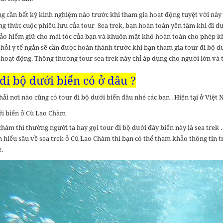
g cần bất kỳ kinh nghiệm nào trước khi tham gia hoạt động tuyệt vời này 
ng thức cuộc phiêu lưu của tour Sea trek, bạn hoàn toàn yên tâm khi đi 
bảo hiểm giữ cho mái tóc của bạn và khuôn mặt khô hoàn toàn cho phép kh
hỏi y tế ngắn sẽ cần được hoàn thành trước khi bạn tham gia tour đi bộ dư
hoạt động. Thông thường tour sea trek này chỉ áp dụng cho người lớn và t
đi bộ dưới biển có ở đâu ?
i nơi nào cũng có tour đi bộ dưới biển đâu nhé các bạn . Hiện tại ở Việt 
ới biển ở Cù Lao Chàm
chàm thì thường người ta hay gọi tour đi bộ dưới đáy biển này là sea trek 
hiểu sâu về sea trek ở Cù Lao Chàm thì bạn có thể tham khảo thông tin trê
.