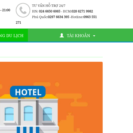
TƯ VẤN HỖ TRỢ 24/7
 - 21:00
HN:
024 6650 6065
- HCM:
028 6271 9982
Phú Quốc:
0297 6634 395
-Hotline:
0963 551
271
G DU LỊCH
TÀI KHOẢN