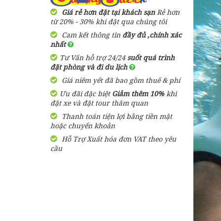
Phú Quốc [ KẾT HỢP
Giá rẻ hơn đặt tại khách sạn
Rẻ hơn
THĂM QUAN NAM ĐẢO ]
từ 20% - 30% khi đặt qua chúng tôi
350,000 đ
Giá từ:
Cam kết thông tin
đầy đủ ,chính xác
1 Ngày
nhất
Tư Vấn hỗ trợ 24/24
suốt quá trình
Tour 2 Đảo : Hòn Móng
đặt phòng và đi du lịch
Tay - Hòn Dăm Ngang Phú
Giá niêm yết đã bao gồm thuế & phí
Quốc
Ưu đãi đặc biệt
Giảm thêm 10%
khi
480,000 đ
Giá từ:
đặt xe và đặt tour thăm quan
1 Ngày
Thanh toán tiện lợi bằng tiền mặt
hoặc chuyển khoản
Tour Câu Mực Phú Quốc
Hỗ Trợ Xuất hóa đơn VAT theo yêu
280,000 đ
cầu
Giá từ:
4 tiếng
Tour Phú Quốc 1 Ngày
Thăm Quan Khám Phá
Đông Nam Đảo
310,000 đ
Giá từ: