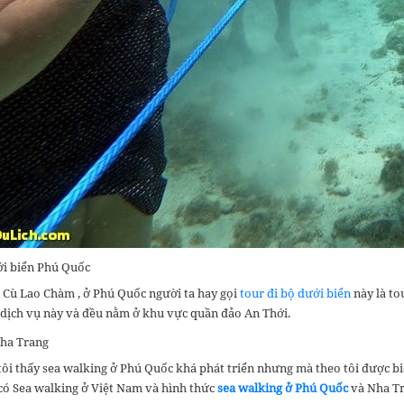
ới biển Phú Quốc
 Cù Lao Chàm , ở Phú Quốc người ta hay gọi
tour đi bộ dưới biển
này là to
 dịch vụ này và đều nằm ở khu vực quần đảo An Thới.
Nha Trang
ôi thấy sea walking ở Phú Quốc khá phát triển nhưng mà theo tôi được biế
 có Sea walking ở Việt Nam và hình thức
sea walking ở Phú Quốc
và Nha Tr