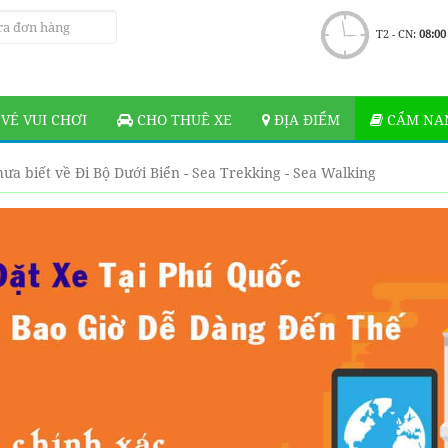
T2 - CN:
08:00
VÉ VUI CHƠI
CHO THUÊ XE
ĐỊA ĐIỂM
CẨM NAN
ưa biết về Đi Bộ Dưới Biển - Sea Trekking - Sea Walking