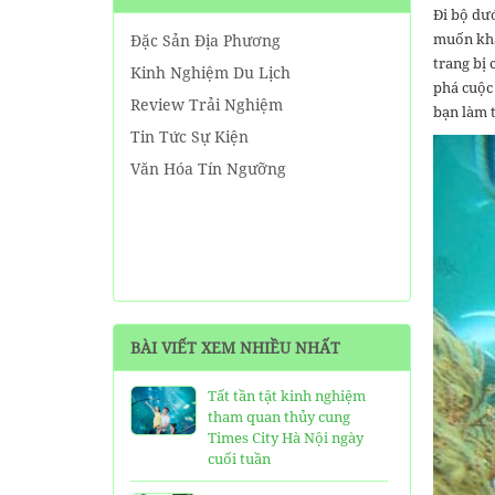
Đi bộ dướ
muốn khá
Đặc Sản Địa Phương
trang bị
Kinh Nghiệm Du Lịch
phá cuộc 
Review Trải Nghiệm
bạn làm t
Tin Tức Sự Kiện
Văn Hóa Tín Ngưỡng
BÀI VIẾT XEM NHIỀU NHẤT
Tất tần tật kinh nghiệm
tham quan thủy cung
Times City Hà Nội ngày
cuối tuần