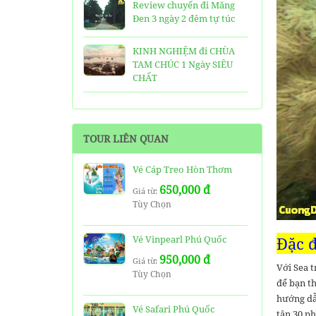
Review chuyến đi Măng
Đen 3 ngày 2 đêm tự túc
KINH NGHIỆM đi CHÙA
TAM CHÚC 1 Ngày SIÊU
CHẤT
25 Ngôi Chùa ở Sài Gòn
LINH THIÊNG và ĐẸP nhất
TOUR LIÊN QUAN
TOP 16 địa điểm du lịch
HẤP DẪN nhất việt nam:
Vé Cáp Treo Hòn Thơm
Bạn đã đi được những nơi
650,000 đ
nào?
Giá từ:
Tùy Chọn
Trọn bộ thông tin tuyến
cáp treo Núi Bà Đen Tây
Vé Vinpearl Phú Quốc
Đặc đ
Ninh
950,000 đ
Giá từ:
Với Sea t
Tùy Chọn
HƯỚNG DẪN đi du lịch
để bạn t
TAM ĐẢO chi tiết kèm
hướng dẫ
thông tin liên hệ
Vé Safari Phú Quốc
tận 30 ph