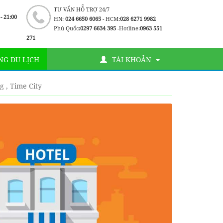
TƯ VẤN HỖ TRỢ 24/7
 - 21:00
HN:
024 6650 6065
- HCM:
028 6271 9982
Phú Quốc:
0297 6634 395
-Hotline:
0963 551
271
G DU LỊCH
TÀI KHOẢN
g , Time City