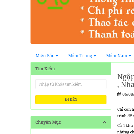
Miền Bắc
Miền Trung
Miền Nam
Tìm Kiếm
Ngập
, Nh
06/08
ĐI ĐẾN
Chỉ còn 
trình để
Chuyên Mục
Cả 4 khu
những ch