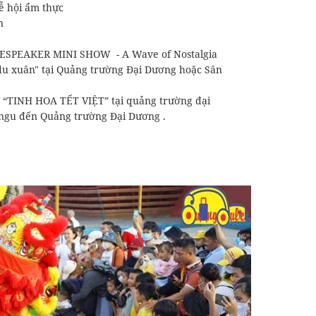
Lễ hội ẩm thực
n
PACESPEAKER MINI SHOW - A Wave of Nostalgia
a du xuân" tại Quảng trường Đại Dương hoặc Sân
 lễ “TINH HOA TẾT VIỆT” tại quảng trường đại
ingu đến Quảng trường Đại Dương .