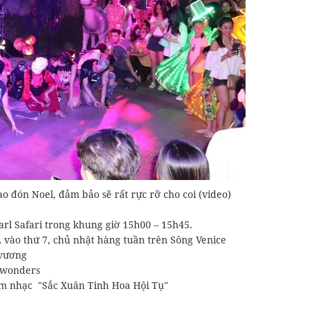
ào đón Noel, đảm bảo sẽ rất rực rỡ cho coi (video)
arl Safari trong khung giờ 15h00 – 15h45.
A vào thứ 7, chủ nhật hàng tuần trên Sông Venice
 vương
nwonders
Đêm nhạc "Sắc Xuân Tinh Hoa Hội Tụ"