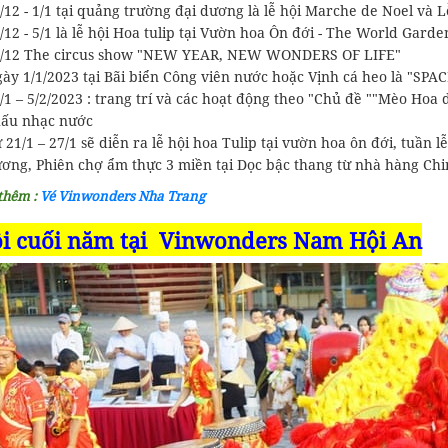
/12 - 1/1 tại quảng trường đại dương là lễ hội Marche de Noel và 
/12 - 5/1 là lễ hội Hoa tulip tại Vườn hoa Ôn đới - The World Garde
/12 The circus show "NEW YEAR, NEW WONDERS OF LIFE"
ày 1/1/2023 tại Bãi biển Công viên nước hoặc Vịnh cá heo là "S
/1 – 5/2/2023 : trang trí và các hoạt động theo "Chủ đề ""Mèo Ho
ấu nhạc nước
 21/1 – 27/1 sẽ diễn ra lễ hội hoa Tulip tại vườn hoa ôn đới, tuần
ơng, Phiên chợ ẩm thực 3 miền tại Dọc bậc thang từ nhà hàng Ch
thêm :
Vé Vinwonders Nha Trang
i cuối năm tại
Vinwonders Nam Hội An