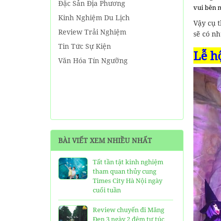
Đặc Sản Địa Phương
vui bên 
Kinh Nghiệm Du Lịch
Vậy cụ 
Review Trải Nghiệm
sẽ có nh
Tin Tức Sự Kiện
Lễ h
Văn Hóa Tín Ngưỡng
BÀI VIẾT XEM NHIỀU NHẤT
Tất tần tật kinh nghiệm
tham quan thủy cung
Times City Hà Nội ngày
cuối tuần
Review chuyến đi Măng
Đen 3 ngày 2 đêm tự túc