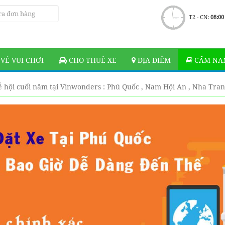
T2 - CN:
08:00
VÉ VUI CHƠI
CHO THUÊ XE
ĐỊA ĐIỂM
CẨM NAN
ễ hội cuối năm tại Vinwonders : Phú Quốc , Nam Hội An , Nha Tran