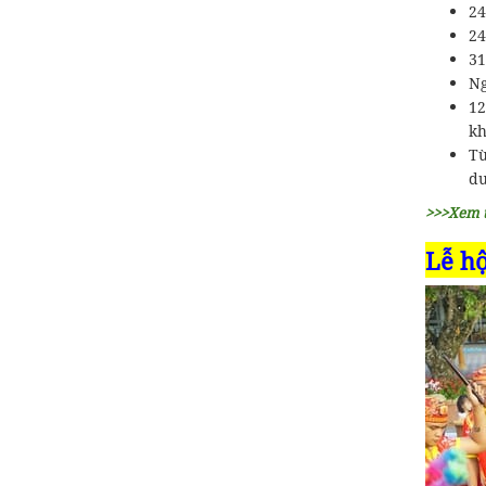
24
24
31
Ng
12
kh
Từ
dư
>>>Xem 
Lễ hộ