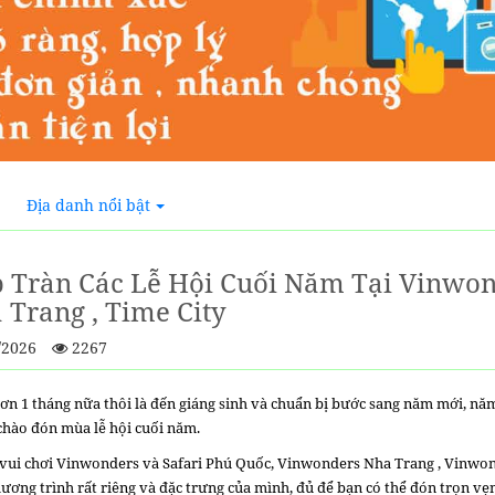
Địa danh nổi bật
 Tràn Các Lễ Hội Cuối Năm Tại Vinwon
a Trang , Time City
/2026
2267
hơn 1 tháng nữa thôi là đến giáng sinh và chuẩn bị bước sang năm mới, n
 chào đón mùa lễ hội cuối năm.
 vui chơi Vinwonders và Safari Phú Quốc, Vinwonders Nha Trang , Vinwo
ương trình rất riêng và đặc trưng của mình, đủ để bạn có thể đón trọn v