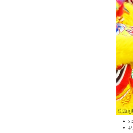
22
4/