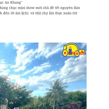
 Lạc An Khang"
ới hàng chục mini show mới chủ đề tết nguyên đán
ịch đến 30 âm lịch) và Hội chợ ẩm thực xuân (từ