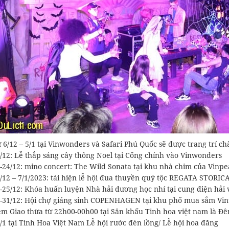
 6/12 – 5/1 tại Vinwonders và Safari Phú Quốc sẽ được trang trí ch
/12: Lễ thắp sáng cây thông Noel tại Cổng chính vào Vinwonders
-24/12: mino concert: The Wild Sonata tại khu nhà chim của Vinpe
/12 – 7/1/2023: tái hiện lễ hội đua thuyền quý tộc REGATA STORIC
-25/12: Khóa huấn luyện Nhà hải dương học nhí tại cung điện hải
-31/12: Hội chợ giáng sinh COPENHAGEN tại khu phố mua sắm Vi
m Giao thừa từ 22h00-00h00 tại Sân khấu Tinh hoa việt nam là 
/1 tại Tinh Hoa Việt Nam Lễ hội rước đèn lồng/ Lễ hội hoa đăng