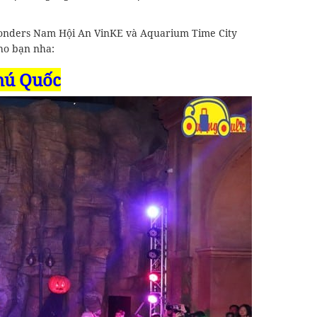
wonders Nam Hội An VinKE và Aquarium Time City
ho bạn nha:
Phú Quốc