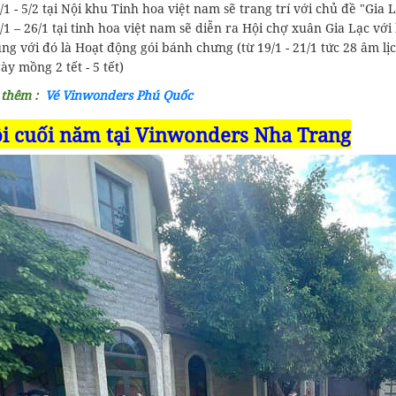
/1 - 5/2 tại Nội khu Tinh hoa việt nam sẽ trang trí với chủ đề "Gia
/1 – 26/1 tại tinh hoa việt nam sẽ diễn ra Hội chợ xuân Gia Lạc v
ng với đó là Hoạt động gói bánh chưng (từ 19/1 - 21/1 tức 28 âm l
ày mồng 2 tết - 5 tết)
 thêm :
Vé Vinwonders Phú Quốc
i cuối năm tại
Vinwonders Nha Trang