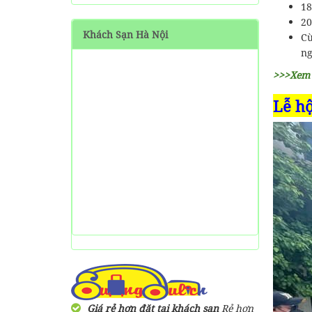
Măng Đen tự túc từ A-Z
18
20
Khách Sạn Hà Nội
Cù
HƯỚNG DẪN đi phượt Đảo
Thạnh An - Cần Giờ - Hồ
ng
Chí Minh từ A-Z
>>>Xem
Hướng Dẫn Đi Tà Đùng -
Lễ hộ
Vịnh Hạ Long trên cạn ở
Tây Nguyên
Giá rẻ hơn đặt tại khách sạn
Rẻ hơn