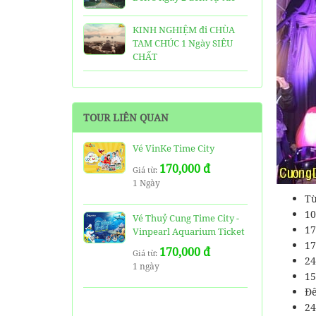
KINH NGHIỆM đi CHÙA
TAM CHÚC 1 Ngày SIÊU
CHẤT
25 Ngôi Chùa ở Sài Gòn
LINH THIÊNG và ĐẸP nhất
TOUR LIÊN QUAN
TOP 16 địa điểm du lịch
HẤP DẪN nhất việt nam:
Vé VinKe Time City
Bạn đã đi được những nơi
170,000 đ
nào?
Giá từ:
1 Ngày
Từ
Trọn bộ thông tin tuyến
cáp treo Núi Bà Đen Tây
10
Vé Thuỷ Cung Time City -
Ninh
17
Vinpearl Aquarium Ticket
17
170,000 đ
HƯỚNG DẪN đi du lịch
Giá từ:
24
1 ngày
TAM ĐẢO chi tiết kèm
15
thông tin liên hệ
Đê
24
SHARE Cẩm nang du lịch