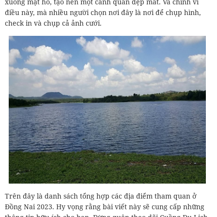
xuống mặt hồ, tạo nên một cảnh quan đẹp mắt. Và chính vì
điều này, mà nhiều người chọn nơi đây là nơi để chụp hình,
check in và chụp cả ảnh cưới.
Trên đây là danh sách tổng hợp các địa điểm tham quan ở
Đồng Nai 2023. Hy vọng rằng bài viết này sẽ cung cấp những