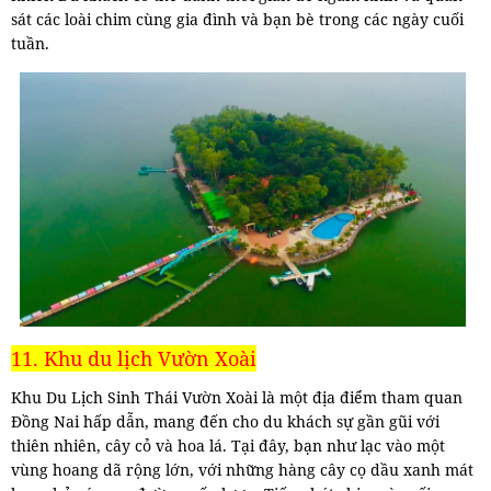
sát các loài chim cùng gia đình và bạn bè trong các ngày cuối
tuần.
11. Khu du lịch Vườn Xoài
Khu Du Lịch Sinh Thái Vườn Xoài là một địa điểm tham quan
Đồng Nai hấp dẫn, mang đến cho du khách sự gần gũi với
thiên nhiên, cây cỏ và hoa lá. Tại đây, bạn như lạc vào một
vùng hoang dã rộng lớn, với những hàng cây cọ dầu xanh mát