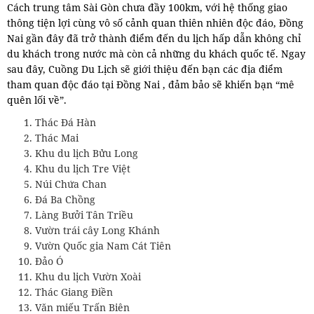
Cách trung tâm Sài Gòn chưa đầy 100km, với hệ thống giao
thông tiện lợi cùng vô số cảnh quan thiên nhiên độc đáo, Đồng
Nai gần đây đã trở thành điểm đến du lịch hấp dẫn không chỉ
du khách trong nước mà còn cả những du khách quốc tế. Ngay
sau đây, Cuồng Du Lịch
sẽ giới thiệu đến bạn các địa điểm
tham quan độc đáo tại Đồng Nai , đảm bảo sẽ khiến bạn “mê
quên lối về”.
Thác Đá Hàn
Thác Mai
Khu du lịch Bửu Long
Khu du lịch Tre Việt
Núi Chứa Chan
Đá Ba Chồng
Làng Bưởi Tân Triều
Vườn trái cây Long Khánh
Vườn Quốc gia Nam Cát Tiên
Đảo Ó
Khu du lịch Vườn Xoài
Thác Giang Điền
Văn miếu Trấn Biên