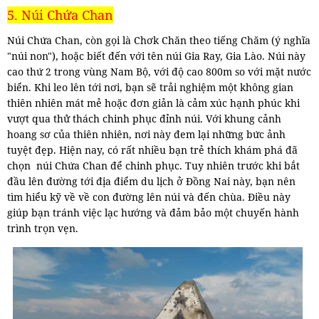
5. Núi Chứa Chan
Núi Chứa Chan, còn gọi là Chơk Chăn theo tiếng Chăm (ý nghĩa
"núi non"), hoặc biết đến với tên núi Gia Ray, Gia Lào. Núi này
cao thứ 2 trong vùng Nam Bộ, với độ cao 800m so với mặt nước
biển. Khi leo lên tới nơi, bạn sẽ trải nghiệm một không gian
thiên nhiên mát mẻ hoặc đơn giản là cảm xúc hạnh phúc khi
vượt qua thử thách chinh phục đỉnh núi. Với khung cảnh
hoang sơ của thiên nhiên, nơi này đem lại những bức ảnh
tuyệt đẹp. Hiện nay, có rất nhiều bạn trẻ thích khám phá đã
chọn núi Chứa Chan để chinh phục. Tuy nhiên trước khi bắt
đầu lên đường tới địa điểm du lịch ở Đồng Nai này, bạn nên
tìm hiểu kỹ về về con đường lên núi và đến chùa. Điều này
giúp bạn tránh việc lạc hướng và đảm bảo một chuyến hành
trình trọn vẹn.