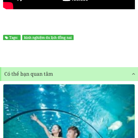
Tags:
kinh nghiệm du lịch đồng nai
Có thể bạn quan tâm