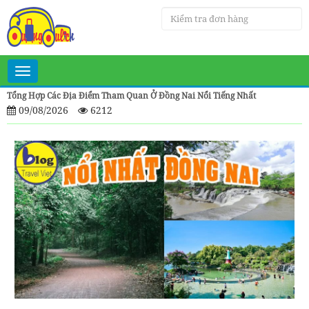
Toggle
navigation
Tổng Hợp Các Địa Điểm Tham Quan Ở Đồng Nai Nổi Tiếng Nhất
09/08/2026
6212