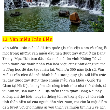
13. Văn miếu Trấn Biên
Văn Miếu Trấn Biên là di tích quốc gia của Việt Nam và cũng là
một trong những văn miếu đầu tiên được xây dựng ở xứ Đàng
Trong. Mục đích ban đầu của miếu là tôn vinh Khổng Tử và
vinh danh các danh nhân văn hóa Việt, cũng như đóng vai trò
trường học để đào tạo nhân tài. Với hơn 300 năm lịch sử, Văn
Miếu Trấn Biên đã trở thành biểu tượng quý giá. Lối kiến trúc
tại đây được xây dựng theo chuẩn mẫu Văn Miếu - Quốc Tử
Giám tại Hà Nội, bao gồm các công trình như nhà thờ chính, tả
vu hữu vu, sân hành lễ… Địa điểm tham quan Đồng Nai này
không chỉ thể hiện truyền thống tôn sư trọng đạo và tôn vinh
tinh thần hiền tài của người dân Việt Nam, mà còn là một điểm
đến tuyệt vời cho những ai yêu thích và muốn tìm hiểu về lịch