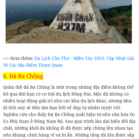
<<<Xem thêm:
Du Lịch Cần Thơ - Miền Tây 2023: Cập Nhật Giá
Vé Các Địa Điểm Tham Quan
6. Đá Ba Chồng
Quần thể đá Ba Chồng là một trong những địa điểm không thể
bỏ qua khi bạn có cơ hội du lịch Đồng Nai. Mặc dù không có
nhiều hoạt động giải trí như các khu du lịch khác, nhưng khu
di tích này sẽ đốn tim bạn bởi vẻ đẹp tự nhiên tuyệt vời.
Nghiên cứu cho thấy Đá Ba Chồng xuất hiện từ nền văn hóa Óc
Eo Phù Nam ở Đông Nam Bộ. Sau quá trình lâu dài biến đổi địa
chất, những khối đá khổng lồ đã được xếp chồng lên nhau tạo
nên khung cảnh hùng vĩ và bí ẩn. Những tảng đá lớn được sắp