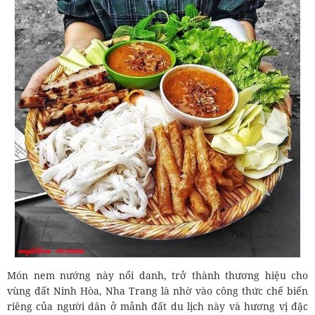
Món nem nướng này nổi danh, trở thành thương hiệu cho
vùng đất Ninh Hòa, Nha Trang là nhờ vào công thức chế biến
riêng của người dân ở mảnh đất du lịch này và hương vị đặc