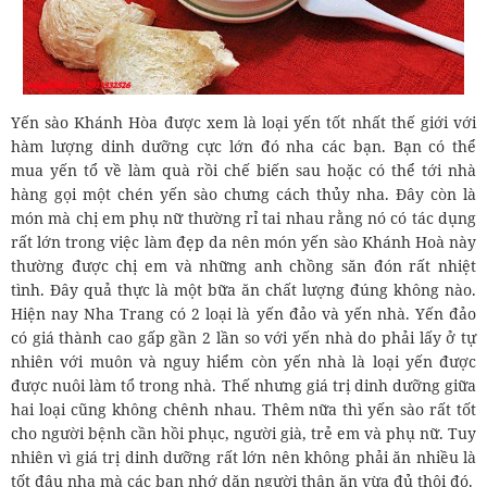
Yến sào Khánh Hòa được xem là loại yến tốt nhất thế giới với
hàm lượng dinh dưỡng cực lớn đó nha các bạn. Bạn có thể
mua yến tổ về làm quà rồi chế biến sau hoặc có thể tới nhà
hàng gọi một chén yến sào chưng cách thủy nha. Đây còn là
món mà chị em phụ nữ thường rỉ tai nhau rằng nó có tác dụng
rất lớn trong việc làm đẹp da nên món yến sào Khánh Hoà này
thường được chị em và những anh chồng săn đón rất nhiệt
tình. Đây quả thực là một bữa ăn chất lượng đúng không nào.
Hiện nay Nha Trang có 2 loại là yến đảo và yến nhà. Yến đảo
có giá thành cao gấp gần 2 lần so với yến nhà do phải lấy ở tự
nhiên với muôn và nguy hiểm còn yến nhà là loại yến được
được nuôi làm tổ trong nhà. Thế nhưng giá trị dinh dưỡng giữa
hai loại cũng không chênh nhau. Thêm nữa thì yến sào rất tốt
cho người bệnh cần hồi phục, người già, trẻ em và phụ nữ. Tuy
nhiên vì giá trị dinh dưỡng rất lớn nên không phải ăn nhiều là
tốt đâu nha mà các bạn nhớ dặn người thân ăn vừa đủ thôi đó.