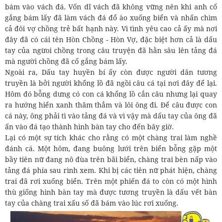
bám vào vách đá. Vốn dĩ vách đã không vững nên khi anh cố
gắng bám lấy đã làm vách đá đổ ào xuống biển và nhấn chìm
cả đôi vợ chồng trẻ bất hạnh này. Vì tình yêu cao cả ấy mà nơi
đây đã có cái tên Hòn Chồng - Hòn Vợ, đặc biệt hơn cả là dấu
tay của ngừoi chồng trong câu truyện đã hằn sâu lên tảng đá
mà người chồng đã cố gắng bám lấy.
Ngoài ra, Dấu tay huyền bí ấy còn được người dân tương
truyền là bởi người khổng lồ đã ngồi câu cá tại nơi đây để lại.
Hôm đó bỗng dưng có con cá khổng lồ cắn câu nhưng lại quay
ra hướng hiển xanh thăm thẳm và lôi ông đi. Để câu được con
cá này, ông phải tì vào tảng đá và vì vậy mà dấu tay của ông đã
ấn vào đá tạo thành hình bàn tay cho đến bây giờ.
Lại có một sự tích khác cho rằng có một chàng trai làm nghề
đánh cá. Một hôm, đang buông lưới trên biển bỗng gặp một
bầy tiên nữ đang nô đùa trên bãi biển, chàng trai bèn nấp vào
tảng đá phía sau rình xem. Khi bị các tiên nữ phát hiện, chàng
trai đã rơi xuống biển. Trên một phiến đá to còn có một hình
thù giống hình bàn tay mà được tương truyền là dấu vết bàn
tay của chàng trai xấu số đã bám vào lúc rơi xuống.