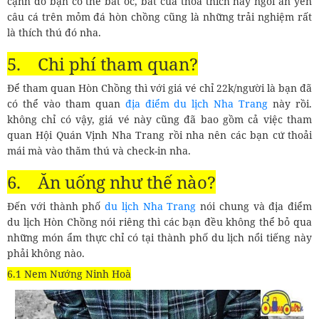
cạnh đó bạn có thể bắt ốc, bắt cua thoả thích hay ngồi an yên
câu cá trên mỏm đá hòn chồng cũng là những trải nghiệm rất
là thích thú đó nha.
5. Chi phí tham quan?
Để tham quan Hòn Chồng thì với giá vé chỉ 22k/người là bạn đã
có thể vào tham quan
địa điểm du lịch Nha Trang
này rồi.
không chỉ có vậy, giá vé này cũng đã bao gồm cả việc tham
quan Hội Quán Vịnh Nha Trang rồi nha nên các bạn cứ thoải
mái mà vào thăm thú và check-in nha.
6. Ăn uống như thế nào?
Đến với thành phố
du lịch Nha Trang
nói chung và địa điểm
du lịch Hòn Chồng nói riêng thì các bạn đều không thể bỏ qua
những món ẩm thực chỉ có tại thành phố du lịch nổi tiếng này
phải không nào.
6.1 Nem Nướng Ninh Hoà