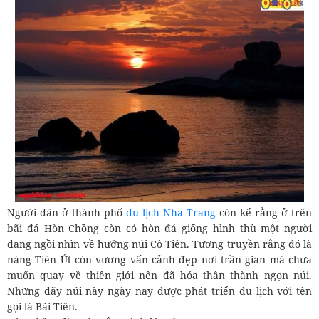
Người dân ở thành phố
du lịch Nha Trang
còn kể rằng ở trên
bãi đá Hòn Chồng còn có hòn đá giống hình thù một người
đang ngồi nhìn về hướng núi Cô Tiên. Tương truyền rằng đó là
nàng Tiên Út còn vương vấn cảnh đẹp nơi trần gian mà chưa
muốn quay về thiên giới nên đã hóa thân thành ngọn núi.
Những dãy núi này ngày nay được phát triển du lịch với tên
gọi là Bãi Tiên.