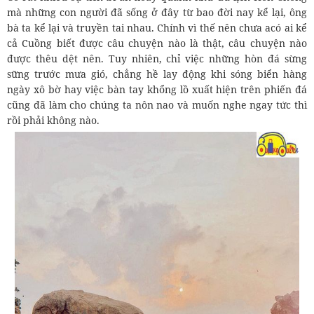
mà những con người đã sống ở đây từ bao đời nay kể lại, ông
bà ta kể lại và truyền tai nhau. Chính vì thế nên chưa acó ai kể
cả Cuồng biết được câu chuyện nào là thật, câu chuyện nào
được thêu dệt nên. Tuy nhiên, chỉ việc những hòn đá sừng
sững trước mưa gió, chẳng hề lay động khi sóng biển hàng
ngày xô bờ hay việc bàn tay khổng lồ xuất hiện trên phiến đá
cũng đã làm cho chúng ta nôn nao và muốn nghe ngay tức thì
rồi phải không nào.