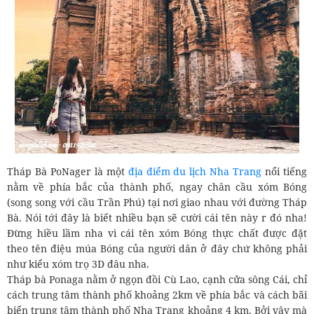
Tháp Bà PoNager là một
địa điểm du lịch Nha Trang
nổi tiếng
nằm về phía bắc của thành phố, ngay chân cầu xóm Bóng
(song song với cầu Trần Phú) tại nơi giao nhau với đường Tháp
Bà. Nói tới đây là biết nhiều bạn sẽ cười cái tên này r đó nha!
Đừng hiều lầm nha vì cái tên xóm Bóng thực chất được đặt
theo tên điệu múa Bóng của người dân ở đây chứ không phải
như kiểu xóm trọ 3D đâu nha.
Tháp bà Ponaga nằm ở ngọn đồi Cù Lao, cạnh cửa sông Cái, chỉ
cách trung tâm thành phố khoảng 2km về phía bắc và cách bãi
biển trung tâm thành phố Nha Trang khoảng 4 km. Bởi vậy mà