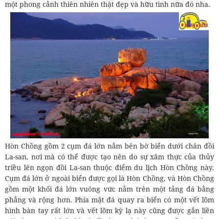
một phong cảnh thiên nhiên thật đẹp và hữu tình nữa đó nha.
Hòn Chồng gồm 2 cụm đá lớn nằm bên bờ biển dưới chân đồi
La-san, nơi mà có thể được tạo nên do sự xâm thực của thủy
triều lên ngọn đồi La-san thuộc điểm du lịch Hòn Chồng này.
Cụm đá lớn ở ngoài biển được gọi là Hòn Chồng, và Hòn Chồng
gồm một khối đá lớn vuông vức nằm trên một tảng đá bằng
phẳng và rộng hơn. Phía mặt đá quay ra biển có một vết lõm
hình bàn tay rất lớn và vết lõm kỳ lạ này cũng được gắn liền