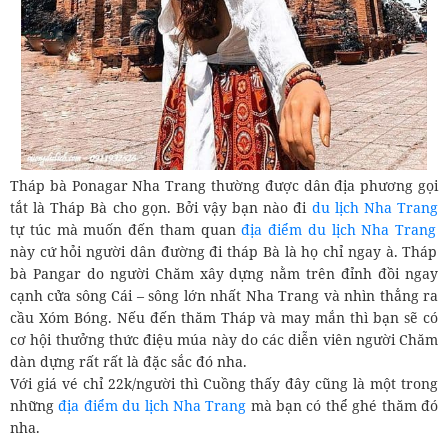
Tháp bà Ponagar Nha Trang thường được dân địa phương gọi
tắt là Tháp Bà cho gọn. Bởi vậy bạn nào đi
du lịch Nha Trang
tự túc mà muốn đến tham quan
địa điểm du lịch Nha Trang
này cứ hỏi người dân đường đi tháp Bà là họ chỉ ngay à. Tháp
bà Pangar do người Chăm xây dựng nằm trên đỉnh đồi ngay
cạnh cửa sông Cái – sông lớn nhất Nha Trang và nhìn thẳng ra
cầu Xóm Bóng. Nếu đến thăm Tháp và may mắn thì bạn sẽ có
cơ hội thưởng thức điệu múa này do các diễn viên người Chăm
dàn dựng rất rất là đặc sắc đó nha.
Với giá vé chỉ 22k/người thì Cuồng thấy đây cũng là một trong
những
địa điểm du lịch Nha Trang
mà bạn có thể ghé thăm đó
nha.