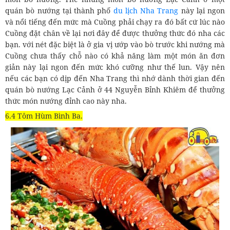
quán bò nướng tại thành phố
du lịch Nha Trang
này lại ngon
và nổi tiếng đến mức mà Cuồng phải chạy ra đó bất cứ lúc nào
Cuồng đặt chân về lại nơi đây để được thưởng thức đó nha các
bạn. với nét đặc biệt là ở gia vị ướp vào bò trước khi nướng mà
Cuồng chưa thấy chỗ nào có khả năng làm một món ăn đơn
giản này lại ngon đến mức khó cưỡng như thế lun. Vậy nên
nếu các bạn có dịp đến Nha Trang thì nhớ dành thời gian đến
quán bò nướng Lạc Cảnh ở 44 Nguyễn Bỉnh Khiêm để thưởng
thức món nướng đỉnh cao này nha.
6.4 Tôm Hùm Bình Ba.