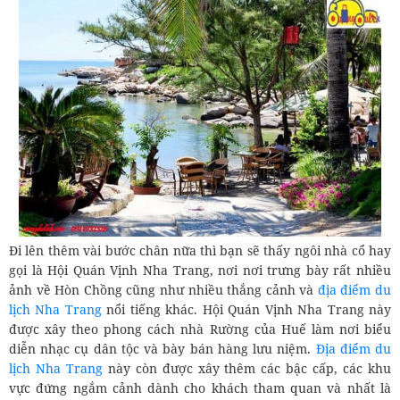
Đi lên thêm vài bước chân nữa thì bạn sẽ thấy ngôi nhà cổ hay
gọi là Hội Quán Vịnh Nha Trang, nơi nơi trưng bày rất nhiều
ảnh về Hòn Chồng cũng như nhiều thắng cảnh và
địa điểm du
lịch Nha Trang
nổi tiếng khác. Hội Quán Vịnh Nha Trang này
được xây theo phong cách nhà Rường của Huế làm nơi biểu
diễn nhạc cụ dân tộc và bày bán hàng lưu niệm.
Địa điểm du
lịch Nha Trang
này còn được xây thêm các bậc cấp, các khu
vực đứng ngắm cảnh dành cho khách tham quan và nhất là