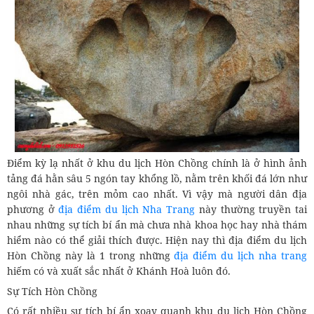
Điểm kỳ lạ nhất ở khu du lịch Hòn Chồng chính là ở hình ảnh
tảng đá hằn sâu 5 ngón tay khổng lồ, nằm trên khối đá lớn như
ngôi nhà gác, trên mỏm cao nhất. Vì vậy mà người dân địa
phương ở
địa điểm du lịch Nha Trang
này thường truyền tai
nhau những sự tích bí ẩn mà chưa nhà khoa học hay nhà thám
hiểm nào có thể giải thích được. Hiện nay thì địa điểm du lịch
Hòn Chồng này là 1 trong những
địa điểm du lịch nha trang
hiếm có và xuất sắc nhất ở Khánh Hoà luôn đó.
Sự Tích Hòn Chồng
Có rất nhiều sự tích bí ẩn xoay quanh khu du lịch Hòn Chồng