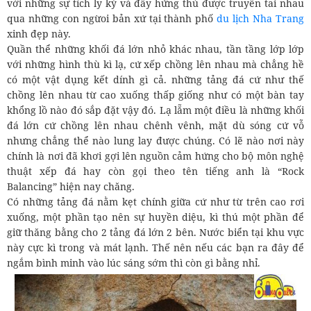
với những sự tích ly kỳ và đầy hứng thú được truyền tai nhau
qua những con ngừoi bản xứ tại thành phố
du lịch Nha Trang
xinh đẹp này.
Quần thể những khối đá lớn nhỏ khác nhau, tần tầng lớp lớp
với những hình thù kì lạ, cứ xếp chồng lên nhau mà chẳng hề
có một vật dụng kết dính gì cả. những tảng đá cứ như thế
chồng lên nhau từ cao xuống thấp giống như có một bàn tay
khổng lồ nào đó sắp đặt vậy đó. Lạ lẵm một điều là những khối
đá lớn cứ chồng lên nhau chênh vênh, mặt dù sóng cứ vỗ
nhưng chẳng thể nào lung lay được chúng. Có lẽ nào nơi này
chính là nơi đã khơi gợi lên nguồn cảm hứng cho bộ môn nghệ
thuật xếp đá hay còn gọi theo tên tiếng anh là “Rock
Balancing” hiện nay chăng.
Có những tảng đá nằm kẹt chính giữa cứ như từ trên cao rơi
xuống, một phần tạo nên sự huyền diệu, kì thú một phần để
giữ thăng bằng cho 2 tảng đá lớn 2 bên. Nước biển tại khu vực
này cực kì trong và mát lạnh. Thế nên nếu các bạn ra đây để
ngắm bình minh vào lúc sáng sớm thì còn gì bằng nhỉ.