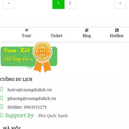
«
1
2
»
Tour
Ticket
Blog
Hotline
CUỒNG DU LỊCH
hotro@cuongdulich.vn
phuong@cuongdulich.vn
Hotline: 0963551271
Support by
Phú Quốc Xanh
HÀ NỘI