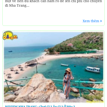
một vé nên du khách cần nắm rõ để lên chi phí cho chuyến
đi Nha Trang...
Xem thêm
REVIEW NHA TRANG : Chơi Gì ? Ăn Gì ? Ở Đâu ?