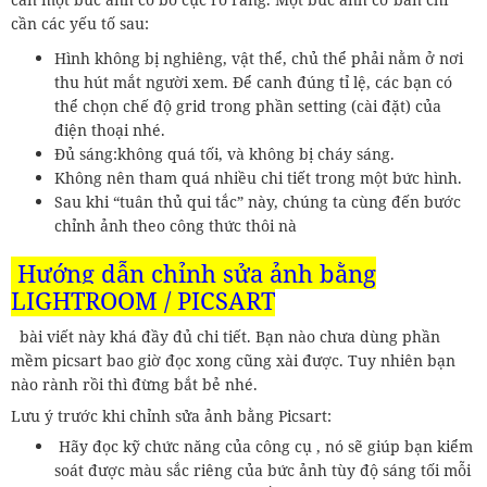
cần các yếu tố sau:
Hình không bị nghiêng, vật thể, chủ thể phải nằm ở nơi
thu hút mắt người xem. Để canh đúng tỉ lệ, các bạn có
thể chọn chế độ grid trong phần setting (cài đặt) của
điện thoại nhé.
Đủ sáng:không quá tối, và không bị cháy sáng.
Không nên tham quá nhiều chi tiết trong một bức hình.
Sau khi “tuân thủ qui tắc” này, chúng ta cùng đến bước
chỉnh ảnh theo công thức thôi nà
Hướng dẫn chỉnh sửa ảnh bằng
LIGHTROOM / PICSART
bài viết này khá đầy đủ chi tiết. Bạn nào chưa dùng phần
mềm picsart bao giờ đọc xong cũng xài được. Tuy nhiên bạn
nào rành rồi thì đừng bắt bẻ nhé.
Lưu ý trước khi chỉnh sửa ảnh bằng Picsart:
Hãy đọc kỹ chức năng của công cụ , nó sẽ giúp bạn kiểm
soát được màu sắc riêng của bức ảnh tùy độ sáng tối mỗi