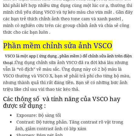
khi phải kết hợp nhiều ứng dụng cùng một lúc cơ ạ, thường thì
mình chủ yếu dùng VSCO và tự kéo màu cho vừa mắt . Gần đây
các bạn trẻ thích chỉnh ảnh theo tone cam và xanh pastel ,
mình có nghiên cứu trên các group chỉnh ảnh và chia sẻ công
thức cho các bạn luôn .
Phần mềm chỉnh sửa ảnh VSCO
VSCO là một app ( ứng dụng , phần mềm ) để chỉnh sửa ảnh trên điện
Ứng dụng chỉnh sửa ảnh VSCO đã ra đời khá lâu nhưng
thoại .
vẫn là “vô địch” về màu sắc. Ứng dụng này có 2 bộ màu là
VSCO thường và VSCO X, bạn sẽ phải trả phí cho từng bộ màu,
nhưng thành quả thì rất đáng tiền. Bạn sẽ có những bức ảnh
triệu like chỉ sau vài thao tác kéo thả.
Các thông số và tính năng của VSCO hay
được sử dụng :
Exposure: Độ sáng tối
Contrast: Độ tương phản. Tăng contrast rõ vật trong
ảnh, giảm contrast ảnh có lớp xám
Sharpen: Đậm nét ảnh