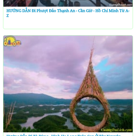
HƯỚNG DẪN Đi Phượt Đảo Thạnh An - Cần Giờ - Hồ Chí Minh Từ A-
Z