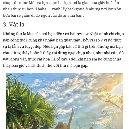
chụp cốc nước Mót và lựa chọn backgroud là giàn hoa giấy hoà lẫn
nhau thực sự hợp lí haha . Tránh lấy backgoud ở nhưng nơi lộn xộn
bừa bãi sẽ giảm đi độ ngon của đồ ăn nha bạn .
3. Vật lạ
Những thứ lạ lẫm của nơi bạn đến : có bài review Nhật mình chỉ chụp
nắp cống thôi cũng khá nhiều bạn quan tâm , bởi vì sao ? vì nó thực
sự lạ lẫm và tuyệt đẹp. Nếu bạn gặp bất cứ thứ gì trên đường mà bạn
chưa từng thấy hoặc ít thấy, thì đừng ngại chụp nha ( như nhà cửa, đồ
vật, động vật, thực vật hoa , lá cỏ cây..) đôi khi ng xem họ cũng chưa
thấy bao giờ và rất thích thú với thứ mà bạn gặp.