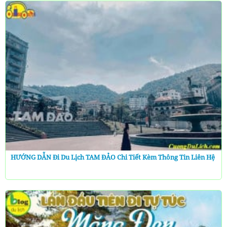
HƯỚNG DẪN Đi Du Lịch TAM ĐẢO Chi Tiết Kèm Thông Tin Liên Hệ