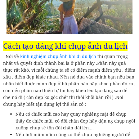
Cách tạo dáng khi chụp ảnh du lịch
Nói về
kinh nghiệm chụp ảnh khi đi du lịch
thì quan trọng
nhất và quyết định thành bại là ở phần này .Phần này quả
thực rất khó, vì mỗi chúng ta sẽ có điểm mạnh điểm yếu , điểm
xấu , điểm đẹp khác nhau. Nên nó dựa vào chính bạn nếu bạn
nhận biết được mình đẹp ở bộ phận nào hãy khoe phần đó ra ,
còn nếu phần nào thiếu tự tin hãy khéo léo tạo dáng sao để
che nó đi ( còn đẹp ko góc chết thì thôi khỏi bàn rồi ) .Nói
chung hãy biết tận dụng lợi thế sẵn có :
Nếu có chiếc mũi cao hay quay nghiêng mặt để chụp
thấy đc chiếc mũi, có đôi chân đẹp hãy dặn ng chụp ngồi
xuống chụp sẽ tôn đôi chân dài lên....
Nếu hơi mũm mĩm cũng có thể chụp nghiêng người để