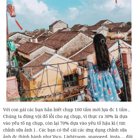
Với con gái các bạn hẳn biết chụp 100 tấm mới lựa đc 1 tấm ,
Chúng ta đừng vội đổ lỗi cho ng chụp, vì thực ra 30% là dựa
vào yếu tố ng chụp, còn lại 70% dựa vào yếu tố hậu kì ( tức
chỉnh sửa ảnh ) . Các bạn có thể cài các ứng dụng chỉnh sửa
ảnh đc thịnh hành như Vsco, Lightroom, snapseed, insta.... đôi