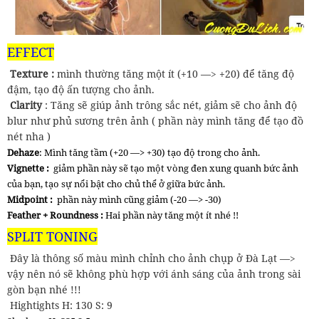
EFFECT
Texture :
mình thường tăng một ít (+10 —> +20) để tăng độ
đậm, tạo độ ấn tượng cho ảnh.
Clarity
: Tăng sẽ giúp ảnh trông sắc nét, giảm sẽ cho ảnh độ
blur như phủ sương trên ảnh ( phần này mình tăng để tạo đồ
nét nha )
Dehaze
: Mình tăng tầm (+20 —> +30) tạo độ trong cho ảnh.
Vignette :
giảm phần này sẽ tạo một vòng đen xung quanh bức ảnh
của bạn, tạo sự nổi bật cho chủ thể ở giữa bức ảnh.
Midpoint :
phần này mình cũng giảm (-20 —> -30)
Feather + Roundness :
Hai phần này tăng một ít nhé !!
SPLIT TONING
Đây là thông số màu mình chỉnh cho ảnh chụp ở Đà Lạt —>
vậy nên nó sẽ không phù hợp với ánh sáng của ảnh trong sài
gòn bạn nhé !!!
Hightights H: 130 S: 9