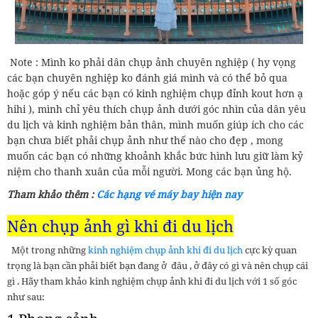
Note : Mình ko phải dân chụp ảnh chuyên nghiệp ( hy vọng
các bạn chuyên nghiệp ko đánh giá mình và có thể bỏ qua
hoặc góp ý nếu các bạn có kinh nghiệm chụp đỉnh kout hơn ạ
hihi ), mình chỉ yêu thích chụp ảnh dưới góc nhìn của dân yêu
du lịch và kinh nghiệm bản thân, mình muốn giúp ích cho các
bạn chưa biết phải chụp ảnh như thế nào cho đẹp , mong
muốn các bạn có những khoảnh khắc bức hình lưu giữ làm kỷ
niệm cho thanh xuân của mỗi người. Mong các bạn ủng hộ.
Tham khảo thêm :
Các hạng vé máy bay hiện nay
Nên chụp ảnh gì khi đi du lịch
Một trong những
kinh nghiệm chụp ảnh khi đi du lịch
cực kỳ quan
trọng là bạn cần phải biết bạn đang ở đâu , ở đây có gì và nên chụp cái
gì . Hãy tham khảo kinh nghiệm chụp ảnh khi đi du lịch với 1 số góc
như sau: