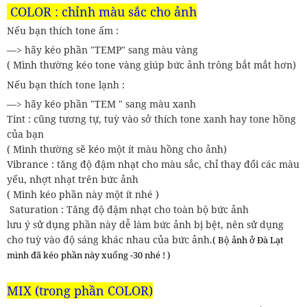
COLOR : chỉnh màu sắc cho ảnh
Nếu bạn thích tone ấm :
—> hãy kéo phần "TEMP" sang màu vàng
( Mình thường kéo tone vàng giúp bức ảnh trông bắt mắt hơn)
Nếu bạn thích tone lạnh :
—> hãy kéo phần "TEM " sang màu xanh
Tint : cũng tương tự, tuỳ vào sở thích tone xanh hay tone hồng
của bạn
( Mình thường sẽ kéo một ít màu hồng cho ảnh)
Vibrance : tăng độ đậm nhạt cho màu sắc, chỉ thay đổi các màu
yếu, nhợt nhạt trên bức ảnh
( Mình kéo phần này một ít nhé )
Saturation : Tăng độ đậm nhạt cho toàn bộ bức ảnh
lưu ý sử dụng phần này dễ làm bức ảnh bị bệt, nên sử dụng
cho tuỳ vào độ sáng khác nhau của bức ảnh.
( Bộ ảnh ở Đà Lạt
mình đã kéo phần này xuống -30 nhé ! )
MIX (trong phần COLOR)