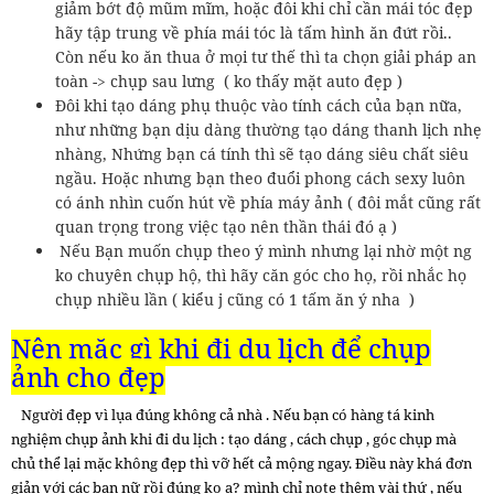
giảm bớt độ mũm mĩm, hoặc đôi khi chỉ cần mái tóc đẹp
hãy tập trung về phía mái tóc là tấm hình ăn đứt rồi..
Còn nếu ko ăn thua ở mọi tư thế thì ta chọn giải pháp an
toàn -> chụp sau lưng ( ko thấy mặt auto đẹp )
Đôi khi tạo dáng phụ thuộc vào tính cách của bạn nữa,
như những bạn dịu dàng thường tạo dáng thanh lịch nhẹ
nhàng, Nhứng bạn cá tính thì sẽ tạo dáng siêu chất siêu
ngầu. Hoặc nhưng bạn theo đuổi phong cách sexy luôn
có ánh nhìn cuốn hút về phía máy ảnh ( đôi mắt cũng rất
quan trọng trong việc tạo nên thần thái đó ạ )
Nếu Bạn muốn chụp theo ý mình nhưng lại nhờ một ng
ko chuyên chụp hộ, thì hãy căn góc cho họ, rồi nhắc họ
chụp nhiều lần ( kiểu j cũng có 1 tấm ăn ý nha )
Nên mặc gì khi đi du lịch để chụp
ảnh cho đẹp
Người đẹp vì lụa đúng không cả nhà . Nếu bạn có hàng tá kinh
nghiệm chụp ảnh khi đi du lịch : tạo dáng , cách chụp , góc chụp mà
chủ thể lại mặc không đẹp thì vỡ hết cả mộng ngay. Điều này khá đơn
giản với các bạn nữ rồi đúng ko ạ? mình chỉ note thêm vài thứ , nếu