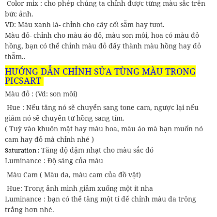
Color mix : cho phép chúng ta chỉnh được từng màu sắc trên
bức ảnh.
VD: Màu xanh lá- chỉnh cho cây cối sẫm hay tươi.
Màu đỏ- chỉnh cho màu áo đỏ, màu son môi, hoa có màu đỏ
hồng, bạn có thể chỉnh màu đỏ đấy thành màu hồng hay đỏ
thẫm..
HƯỚNG DẪN CHỈNH SỬA TỪNG MÀU TRONG
PICSART
Màu đỏ : (Vd: son môi)
Hue : Nếu tăng nó sẽ chuyển sang tone cam, ngược lại nếu
giảm nó sẽ chuyển từ hồng sang tím.
( Tuỳ vào khuôn mặt hay màu hoa, màu áo mà bạn muốn nó
cam hay đỏ mà chỉnh nhé )
Tăng độ đậm nhạt cho màu sắc đó
Saturation :
Luminance : Độ sáng của màu
Màu Cam ( Màu da, màu cam của đồ vật)
Hue: Trong ảnh mình giảm xuống một ít nha
Luminance : bạn có thể tăng một tí để chỉnh màu da trông
trắng hơn nhé.