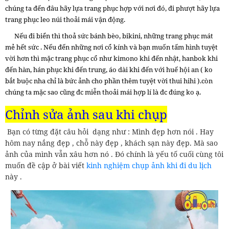
chúng ta đến đâu hãy lựa trang phục hợp với nơi đó, đi phượt hãy lựa
trang phục leo núi thoải mái vận động.
Nếu đi biển thì thoả sức bánh bèo, bikini, những trang phục mát
mẻ hết sức . Nếu đến những nơi cổ kính và bạn muốn tấm hình tuyệt
vời hơn thì mặc trang phục cổ như kimono khi đến nhật, hanbok khi
đến hàn, hán phục khi đến trung, áo dài khi đến với huế hội an ( ko
bắt buộc nha chỉ là bức ảnh cho phần thêm tuyệt vời thui hihi ).còn
chúng ta mặc sao cũng đc miễn thoải mái hợp lí là đc đúng ko ạ.
Chỉnh sửa ảnh sau khi chụp
Bạn có từng đặt câu hỏi dạng như : Mình đẹp hơn nói . Hay
hôm nay nắng đẹp , chỗ này đẹp , khách sạn này đẹp. Mà sao
ảnh của mình vẫn xâu hơn nó . Đó chính là yếu tố cuối cùng tôi
muốn đề cập ở bài viết
kinh nghiệm chụp ảnh khi đi du lịch
này .