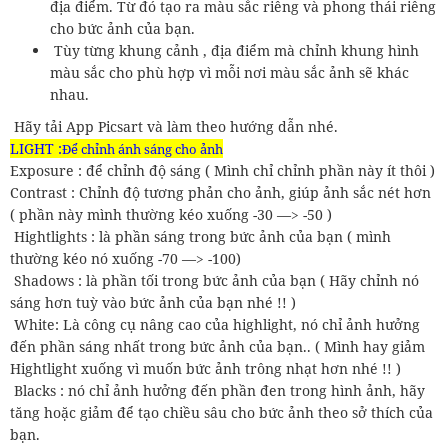
địa điểm. Từ đó tạo ra màu sắc riêng và phong thái riêng
cho bức ảnh của bạn.
Tùy từng khung cảnh , địa điểm mà chỉnh khung hình
màu sắc cho phù hợp vì mỗi nơi màu sắc ảnh sẽ khác
nhau.
Hãy tải App Picsart và làm theo hướng dẫn nhé.
LIGHT :
Để chỉnh ánh sáng cho ảnh
Exposure : để chỉnh độ sáng ( Mình chỉ chỉnh phần này ít thôi )
Contrast : Chỉnh độ tương phản cho ảnh, giúp ảnh sắc nét hơn
( phần này mình thường kéo xuống -30 —> -50 )
Hightlights : là phần sáng trong bức ảnh của bạn ( mình
thường kéo nó xuống -70 —> -100)
Shadows : là phần tối trong bức ảnh của bạn ( Hãy chỉnh nó
sáng hơn tuỳ vào bức ảnh của bạn nhé !! )
White: Là công cụ nâng cao của highlight, nó chỉ ảnh hưởng
đến phần sáng nhất trong bức ảnh của bạn.. ( Mình hay giảm
Hightlight xuống vì muốn bức ảnh trông nhạt hơn nhé !! )
Blacks : nó chỉ ảnh hưởng đến phần đen trong hình ảnh, hãy
tăng hoặc giảm để tạo chiều sâu cho bức ảnh theo sở thích của
bạn.