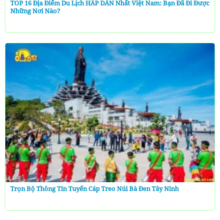
TOP 16 Địa Điểm Du Lịch HẤP DẪN Nhất Việt Nam: Bạn Đã Đi Được
Những Nơi Nào?
Trọn Bộ Thông Tin Tuyến Cáp Treo Núi Bà Đen Tây Ninh