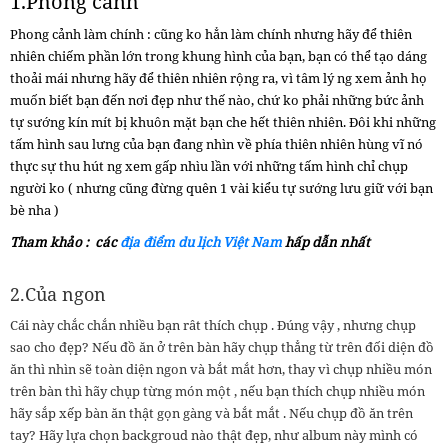
1.Phong cảnh
Phong cảnh làm chính : cũng ko hẳn làm chính nhưng hãy để thiên
nhiên chiếm phần lớn trong khung hình của bạn, bạn có thể tạo dáng
thoải mái nhưng hãy để thiên nhiên rộng ra, vì tâm lý ng xem ảnh họ
muốn biết bạn đến nơi đẹp như thế nào, chứ ko phải những bức ảnh
tự sướng kín mít bị khuôn mặt bạn che hết thiên nhiên. Đôi khi những
tấm hình sau lưng của bạn đang nhìn về phía thiên nhiên hùng vĩ nó
thực sự thu hút ng xem gấp nhìu lần với những tấm hình chỉ chụp
người ko ( nhưng cũng đừng quên 1 vài kiểu tự sướng lưu giữ với bạn
bè nha )
Tham khảo : các
địa điểm du lịch Việt Nam
hấp dẫn nhất
2.Của ngon
Cái này chắc chắn nhiều bạn rât thích chụp . Đúng vậy , nhưng chụp
sao cho đẹp? Nếu đồ ăn ở trên bàn hãy chụp thẳng từ trên đối diện đồ
ăn thì nhìn sẽ toàn diện ngon và bắt mắt hơn, thay vì chụp nhiều món
trên bàn thì hãy chụp từng món một , nếu bạn thích chụp nhiều món
hãy sắp xếp bàn ăn thật gọn gàng và bắt mắt . Nếu chụp đồ ăn trên
tay? Hãy lựa chọn backgroud nào thật đẹp, như album này mình có