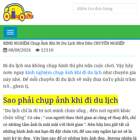
Toggle
navigation
KINH NGHIỆM Chụp Ảnh Khi Đi Du Lịch Như Dân CHUYÊN NGHIỆP
08/08/2026
12110
Đi du lịch mà không chụp hình thì phí nửa cuộc chơi. Vậy hãy
note ngay
kinh nghiệm chụp ảnh khi đi du lịch
như chuyên gia
này nhé. Để mỗi chuyến đi du lịch về mấy đưa GaTo phải trầm
trồ , ghen tị.
Sao phải chụp ảnh khi đi du lịch
"Du lịch chỉ là đi từ nơi mình chán sống , đến nơi người khác
chán sống"
Có câu : " con người theo thời gian ai cũng sẽ thay đổi, chỉ
có những tấm ảnh là mãi mãi với thời gian ". Nên hãy lưu giữ tất cả
những hình ảnh mà bạn đã đặt chân tới, để sau này ngắm lại nó sẽ là
một ký ức đẹp . Vậy làm sao để có những bức ảnh đẹp . Đương nhiên là