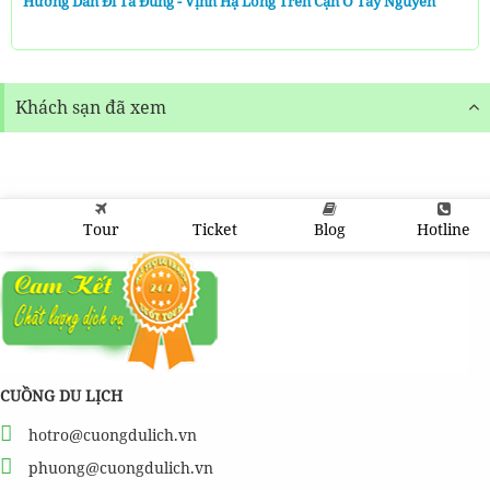
Hướng Dẫn Đi Tà Đùng - Vịnh Hạ Long Trên Cạn Ở Tây Nguyên
Khách sạn đã xem
Tour
Ticket
Blog
Hotline
CUỒNG DU LỊCH
hotro@cuongdulich.vn
phuong@cuongdulich.vn