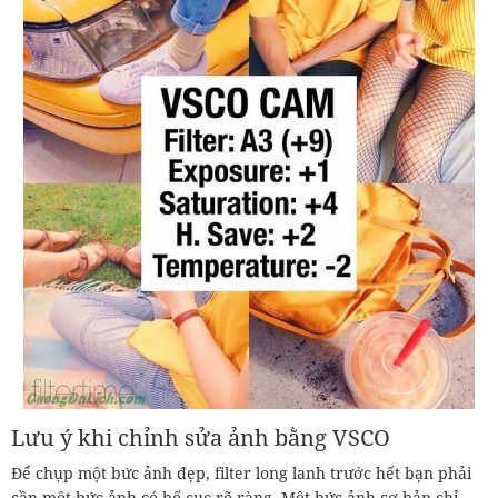
Lưu ý khi chỉnh sửa ảnh bằng VSCO
Để chụp một bức ảnh đẹp, filter long lanh trước hết bạn phải
cần một bức ảnh có bố cục rõ ràng. Một bức ảnh cơ bản chỉ