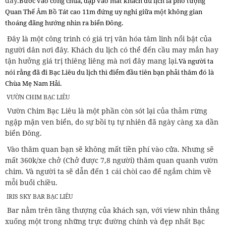
đây.
Bước vào cổng chùa, đập vào mắt khách du lịch là pho tượng
Quan Thế Âm Bồ Tát cao 11m đứng uy nghi giữa một không gian
thoáng đãng hướng nhìn ra biển Đông.
Đây là một công trình có giá trị văn hóa tâm linh nổi bật của
người dân nơi đây. Khách du lịch có thể đến cầu may mắn hay
tận hưởng giá trị thiêng liêng mà nơi đây mang lại.
Và người ta
nói rằng đã đi Bạc Liêu du lịch thì điểm đầu tiên bạn phải thăm đó là
Chùa Mẹ Nam Hải.
VƯỜN CHIM BẠC LIÊU
Vườn Chim Bạc Liêu là một phần còn sót lại của thảm rừng
ngập mặn ven biển, do sự bồi tụ tự nhiên đã ngày càng xa dần
biển Đông.
Vào thăm quan bạn sẽ không mất tiền phí vào cửa. Nhưng sẽ
mất 360k/xe chở (Chở được 7,8 người) thăm quan quanh vườn
chim. Và người ta sẽ dẫn đến 1 cái chòi cao để ngắm chim về
mỗi buổi chiều.
IRIS SKY BAR BẠC LIÊU
Bar nằm trên tầng thượng của khách sạn, với view nhìn thẳng
xuống một trong những trực đường chính và đẹp nhất Bạc