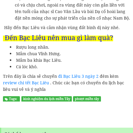
có và chịu chơi, ngoài ra vùng đất này còn gắn liền với
tên tuổi của nhạc sĩ Cao Văn Lầu và bài Dạ cổ hoài lang
đặt nền móng cho sự phát triển của nền cổ nhạc Nam Bộ.
Hãy đến Bạc Liêu và cảm nhận vùng đất bình dị này nhé.
Đến Bạc Liêu nên mua gì làm quà?
Rượu long nhãn.
Mắm chua Vĩnh Hưng.
Mắm ba khía Bạc Liêu.
Cá lóc khô.
Trên đây là chia sẻ chuyến
đi Bạc Liêu 3 ngày 2
đêm kèm
review chi tết Bạc Liêu
. Chúc các bạn có chuyến du lịch bạc
liêu vui vẻ và ý nghĩa
Tags:
kinh nghiệm du lịch miền Tây
phượt miền tây