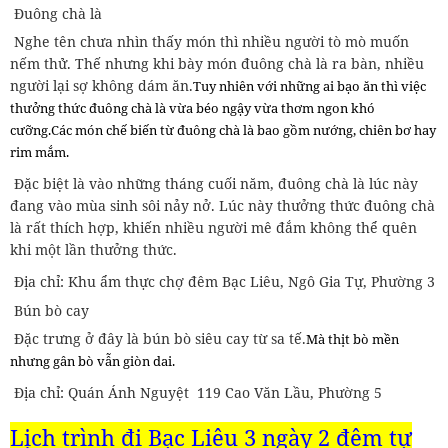
Đuông chà là
Nghe tên chưa nhìn thấy món thì nhiều người tò mò muốn
nếm thử. Thế nhưng khi bày món đuông chà là ra bàn, nhiều
người lại sợ không dám ăn.
Tuy nhiên với những ai bạo ăn thì việc
thưởng thức đuông chà là vừa béo ngậy vừa thơm ngon khó
cưỡng.
Các món chế biến từ đuông chà là bao gồm nướng, chiên bơ hay
rim mắm.
Đặc biệt là vào những tháng cuối năm, đuông chà là lúc này
đang vào mùa sinh sôi nảy nở. Lúc này thưởng thức đuông chà
là rất thích hợp, khiến nhiều người mê đắm không thể quên
khi một lần thưởng thức.
Địa chỉ: Khu ẩm thực chợ đêm Bạc Liêu, Ngô Gia Tự, Phường 3
Bún bò cay
Đặc trưng ở đây là bún bò siêu cay từ sa tế.
Mà thịt bò mền
nhưng gân bò vẫn giòn dai.
Địa chỉ: Quán Ánh Nguyệt 119 Cao Văn Lầu, Phường 5
Lịch trình đi Bạc Liêu 3 ngày 2 đêm tự