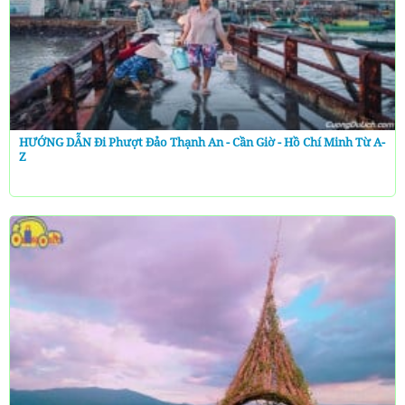
HƯỚNG DẪN Đi Phượt Đảo Thạnh An - Cần Giờ - Hồ Chí Minh Từ A-
Z