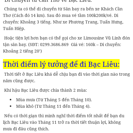
Chúng ta có thể di chuyển từ Sân bay ra bến xe Khách Cần
Thơ (Cách đó 14 km). Sau đó mua vé tầm 100k200k/vé. Di
chuyển: Khoảng 3 tiếng. Như xe Phương Trang, Tuấn Hưng,
Tuấn Hiệp.
Hoặc tiện lợi hơn bạn có thể gọi cho xe Limousine Vũ Linh đón
tận sân bay. (SĐT: 0299.3686.869 Giá vé: 160k – Di chuyển:
Khoảng 2 tiếng 20’)
Thời điểm lý tưởng để đi Bạc Liêu:
Thời tiết ở Bạc Liêu khá dễ chịu bạn đi vào thời gian nào trong
năm cũng được.
Khí hậu Bạc Liêu được chia thành 2 mùa:
Mùa mưa (Từ Tháng 5 đến Tháng 10).
Mùa khô (Từ Tháng 11 đến Tháng 4).
Nếu có thời giạn thì mình nghĩ thời điểm tốt nhất để bạn du
lịch Bạc Liêu vào Tháng 11 trở ra thời tiết thuận lợi, không
mưa đi đâu cũng thích.