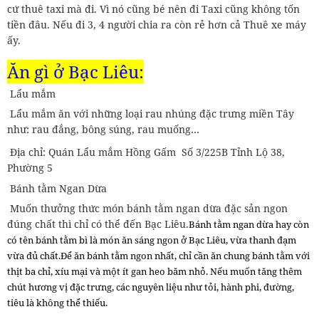
cứ thuê taxi mà đi. Vì nó cũng bé nên đi Taxi cũng không tốn
tiền đâu. Nếu đi 3, 4 người chia ra còn rẻ hơn cả Thuê xe máy
ấy.
Ăn gì ở Bạc Liêu:
Lẩu mắm
Lẩu mắm ăn với những loại rau nhúng đặc trưng miền Tây
như: rau đắng, bông súng, rau muống…
Địa chỉ: Quán Lẩu mắm Hồng Gấm Số 3/225B Tỉnh Lộ 38,
Phường 5
Bánh tằm Ngan Dừa
Muốn thưởng thức món bánh tằm ngan dừa đặc sản ngon
đúng chất thì chỉ có thể đến Bạc Liêu.
Bánh tằm ngan dừa hay còn
có tên bánh tằm bì là món ăn sáng ngon ở Bạc Liêu, vừa thanh đạm
vừa đủ chất.
Để ăn bánh tằm ngon nhất, chỉ cần ăn chung bánh tằm với
thịt ba chỉ, xíu mại và một ít gan heo băm nhỏ. Nếu muốn tăng thêm
chút hương vị đặc trưng, các nguyên liệu như tỏi, hành phi, đường,
tiêu là không thể thiếu.