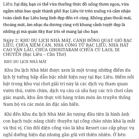
Liêu.
Tại đây, bạn có thể vừa thưởng thức đồ uống thơm ngon, vừa
ngắm nhìn bao quát thành phố Bạc Liêu từ trên xuống và cảm nhận
toàn cảnh Bạc Liêu lung linh đẹp đến vô cùng.
Không gian thoải mái,
thoáng mát, âm nhạc du dương cùng với khung cảnh tuyệt đẹp là
những gì mà quán Sky Bar Iris sẽ mang lại cho bạn
Ngày 2: KHU DU LỊCH NHÀ MÁT, CÁNH ĐỒNG QUẠT GIÓ BẠC
LIÊU, CHÙA XIÊM CÁN, NHÀ CÔNG TỬ BẠC LIÊU, NHÀ HÁT
CAO VĂN LẦU, CHÙA GHOSITARAM (CHÙA CÙ LAO), DI
CHUYỂN (Bạc Liêu – Cần Thơ)
KHU DU LỊCH NHÀ MÁT
Khu Du lịch Nhà Mát được xem là một trong những điểm du
lịch lý tưởng hấp dẫn bậc nhất hiện nay tại Bạc Liêu. Điểm nổi
bật trong khu vui chơi giải trí này là các dịch vụ tham quan
vườn thú, vườn chim, dịch vụ câu cá sấu hay các trò chơi cảm
giác mạnh, khu ẩm thực với hàng trăm món ăn truyền thống
Nam bộ và các món ăn đặc sản biển.
Khi đến Khu du lịch Nhà Mát ấn tượng đầu tiên là hình ảnh
con bạch tuộc nâng chiếc thuyền tại cổng chào nhìn khá lạ mắt
và thú vị. Còn đối diện cổng vào là khu Resort cao cấp phục vụ
nghỉ dưỡng hiện đại nhưng gần gũi với thiên nhiên. Ở bên