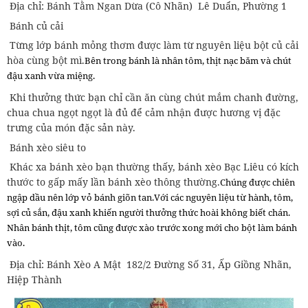
Địa chỉ: Bánh Tằm Ngan Dừa (Cô Nhãn) Lê Duẩn, Phường 1
Bánh củ cải
Từng lớp bánh mỏng thơm được làm từ nguyên liệu bột củ cải
hòa cùng bột mì.
Bên trong bánh là nhân tôm, thịt nạc băm và chút
đậu xanh vừa miệng.
Khi thưởng thức bạn chỉ cần ăn cùng chút mắm chanh đường,
chua chua ngọt ngọt là đủ để cảm nhận được hương vị đặc
trưng của món đặc sản này.
Bánh xèo siêu to
Khác xa bánh xèo bạn thường thấy, bánh xèo Bạc Liêu có kích
thước to gấp mấy lần bánh xèo thông thường.
Chúng được chiên
ngập dầu nên lớp vỏ bánh giõn tan.
Với các nguyên liệu từ hành, tôm,
sợi củ sắn, đậu xanh khiến người thưởng thức hoài không biết chán.
Nhân bánh thịt, tôm cũng được xào trước xong mới cho bột làm bánh
vào.
Địa chỉ: Bánh Xèo A Mật 182/2 Đường Số 31, Ấp Giồng Nhãn,
Hiệp Thành