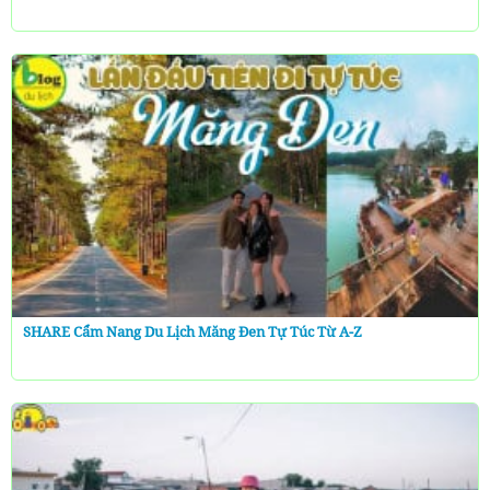
SHARE Cẩm Nang Du Lịch Măng Đen Tự Túc Từ A-Z