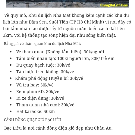
Về quy mô, Khu du lịch Nhà Mát không kém cạnh các khu du
lịch lớn như Đầm Sen, Suối Tiên (TP Hồ Chí Minh) vì nơi đây có
bãi tắm nhân tạo được lấy từ nguồn nước biển cách đất liền
3km, với hệ thống tạo sóng hiện đại như sóng biển thật.
Bảng giá vé thăm quan khu du lịch Nhà Mát:
Vé tham quan (Không tắm biển): 30k/người
Tắm biển nhân tạo: 100k/ người lớn, 80k/ trẻ em
Đu quay bạch tuộc: 30k/vé
Tàu lượn trên không: 30k/vé
Khám phá động Huyền bí: 30k/vé
Vũ trụ bay: 30k/vé
Xem phim 6D: 30k/vé
Đi xe điện đụng: 30k/vé
Tham quan nhà cười: 30k/vé
Hát karaoke: 50k/h
CÁNH ĐỒNG QUẠT GIÓ BẠC LIÊU
Bạc Liêu là nơi cánh đồng điện gió đẹp như Châu Âu.