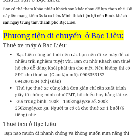
Bạn có thể tham khảo nhiều khách sạn khác nhau để lựa chọn nhé. Cái
này lên mạng kiếm 3s là có liền.
Mình thích tiện lợi nên Book khách
sạn ngay trung tâm thành phố Bạc Liêu.
Phương tiện di chuyển ở Bạc Liêu:
Thuê xe máy ở Bạc Liêu:
Bạc Liêu cũng bé thôi nên các bạn nên đi xe máy để có
nhiều trải nghiệm tuyệt vời. Bạn cứ nhờ Khách sạn thuê
hộ cho dễ dàng khỏi phải tìm cho mệt. Nếu không thì có
SĐT cho thuê xe (Giao tận nơi): 0906353152 –
0942904504 (Chị Giàu)
Thủ tục thuê xe cũng khá đơn giản chỉ cần xuất trình
giấy tờ chứng minh như CMT, hộ chiếu hay bằng lái xe.
Giá trung bình: 100k – 150k/ngày/xe số, 200k –
250k/ngày/xe ga. Người ta có cả cho thuê xe 1 buổi (6
tiếng) nhé.
Thuê taxi ở Bạc Liêu
Bạn nào muốn đi nhanh chóng và không muốn mưa nắng thì