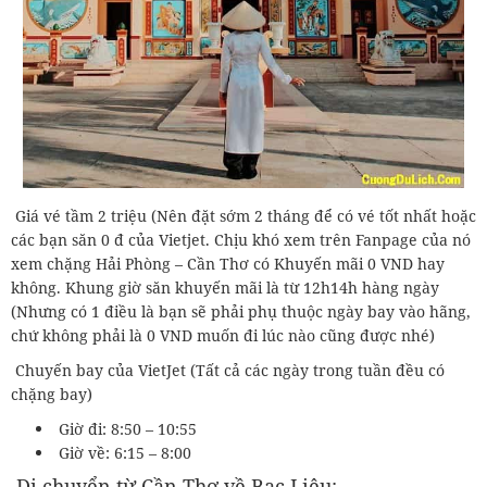
Giá vé tầm 2 triệu (Nên đặt sớm 2 tháng để có vé tốt nhất hoặc
các bạn săn 0 đ của Vietjet. Chịu khó xem trên Fanpage của nó
xem chặng Hải Phòng – Cần Thơ có Khuyến mãi 0 VND hay
không. Khung giờ săn khuyến mãi là từ 12h14h hàng ngày
(Nhưng có 1 điều là bạn sẽ phải phụ thuộc ngày bay vào hãng,
chứ không phải là 0 VND muốn đi lúc nào cũng được nhé)
Chuyến bay của VietJet (Tất cả các ngày trong tuần đều có
chặng bay)
Giờ đi: 8:50 – 10:55
Giờ về: 6:15 – 8:00
Di chuyển từ Cần Thơ về Bạc Liêu: