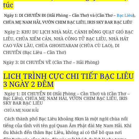
túc
Ngày 1: DI CHUYỂN ĐI (Hải Phòng – Cần Thơ) và (Cần Thơ –
Bạc Liêu
),
CHÙA MẸ NAM HẢI, VƯỜN CHIM BẠC LIÊU, IRIS SKY BAR BẠC LIÊU
Ngày 2: KHU DU LỊCH NHÀ MÁT, CÁNH ĐỒNG QUẠT GIÓ BẠC
LIÊU, CHÙA XIÊM CÁN, NHÀ CÔNG TỬ BẠC LIÊU, NHÀ HÁT
CAO VĂN LẦU, CHÙA GHOSITARAM (CHÙA CÙ LAO), DI
CHUYỂN (Bạc Liêu – Cần Thơ)
Ngày 3: DI CHUYỂN VỀ (Cần Thơ – Hải Phòng)
LỊCH TRÌNH CỰC CHI TIẾT BẠC LIÊU
3 NGÀY 2 ĐÊM
Ngày 1: DI CHUYỂN ĐI (Hải Phòng – Cần Thơ) và (Cần Thơ –
Bạc Liêu), CHÙA MẸ NAM HẢI, VƯỜN CHIM BẠC LIÊU, IRIS
SKY BAR BẠC LIÊU
CHÙA MẸ NAM HẢI
Cách thành phố Bạc Liêu khoảng 8km là một ngôi chùa nổi
tiếng của tỉnh với tên gọi Quan Âm Phật đài Mẹ Nam Hải. Khi
du khách đến thăm Bạc Liêu, không ai có thể bõ qua nơi