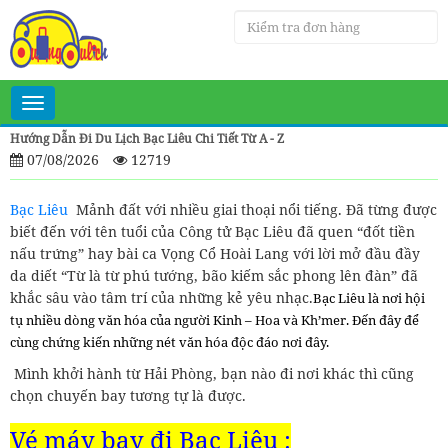
Toggle
navigation
Hướng Dẫn Đi Du Lịch Bạc Liêu Chi Tiết Từ A - Z
07/08/2026
12719
Bạc Liêu
Mảnh đất với nhiều giai thoại nổi tiếng. Đã từng được
biết đến với tên tuổi của Công tử Bạc Liêu đã quen “đốt tiền
nấu trứng” hay bài ca Vọng Cổ Hoài Lang với lời mở đầu đầy
da diết “Từ là từ phú tướng, bão kiếm sắc phong lên đàn” đã
khắc sâu vào tâm trí của những kẻ yêu nhạc.
Bạc Liêu là nơi hội
tụ nhiều dòng văn hóa của người Kinh – Hoa và Kh’mer. Đến đây để
cùng chứng kiến những nét văn hóa độc đáo nơi đây.
Mình khởi hành từ Hải Phòng, bạn nào đi nơi khác thì cũng
chọn chuyến bay tương tự là được.
Vé máy bay đi Bạc Liêu :