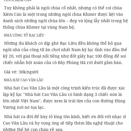
Tuy không phải là ngôi chùa cổ nhất, nhưng có thể coi chùa
Xiêm Cán là một trong những ngôi chùa Khmer được liệt vào
danh sách những ngôi chùa lớn – đẹp và lộng lẫy nhất trong hệ
thống chùa Khmer tại vùng Nam bộ.
NHÀ CÔNG TỬ BẠC LIÊU
Những du khách có dịp ghé Bạc Liêu đều không thể bỏ qua
ngôi nhà của công tử ăn chơi nhất Nam kỳ lục tỉnh vào đầu thế
kỷ 20, với giai thoại nổi tiếng như đốt giấy bạc 100 đồng để soi
chiếc nhẫn hột xoàn của cô Bảy Phùng Há rơi dưới gầm bàn.
Giá vé: 30k/người
NHÀ HÁT CAO VĂN LẦU
Nhà hát Cao Văn Lầu là một công trình kiến trúc đã được xác
lập kỷ lục "Nhà hát Cao Văn Lầu có hình dạng 3 chiếc nón lá
lớn nhất Việt Nam", được xem là trái tim của con đường Hùng
Vương nơi nó tọa lạc.
Nhà hát ra đời để bày tỏ lòng tôn kính, biết ơn đối với nhạc sĩ
Cao Văn Lầu và hy vọng ông sẽ tiếp thêm lửa nghệ thuật cho
những thế hệ con cháu về sau.