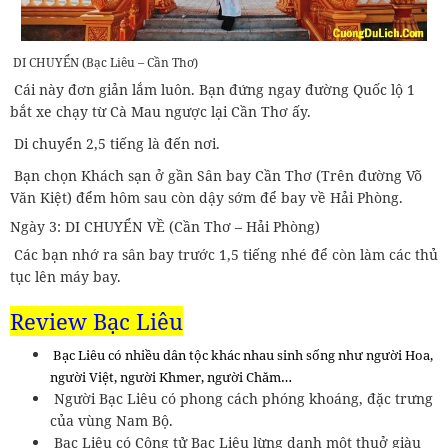
DI CHUYỂN (Bạc Liêu – Cần Thơ)
Cái này đơn giản lắm luôn. Bạn đứng ngay đường Quốc lộ 1
bắt xe chạy từ Cà Mau ngược lại Cần Thơ ấy.
Di chuyển 2,5 tiếng là đến nơi.
Bạn chọn Khách sạn ở gần Sân bay Cần Thơ (Trên đường Võ
Văn Kiệt) đểm hôm sau còn dậy sớm để bay về Hải Phòng.
Ngày 3: DI CHUYỂN VỀ (Cần Thơ – Hải Phòng)
Các bạn nhớ ra sân bay trước 1,5 tiếng nhé để còn làm các thủ
tục lên máy bay.
Review Bạc Liêu
Bạc Liêu có nhiều dân tộc khác nhau sinh sống như người Hoa,
người Việt, người Khmer, người Chăm…
Người Bạc Liêu có phong cách phóng khoáng, đặc trưng
của vùng Nam Bộ.
Bạc Liêu có Công tử Bạc Liêu lừng danh một thuở giàu