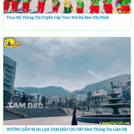
Trọn Bộ Thông Tin Tuyến Cáp Treo Núi Bà Đen Tây Ninh
HƯỚNG DẪN Đi Du Lịch TAM ĐẢO Chi Tiết Kèm Thông Tin Liên Hệ