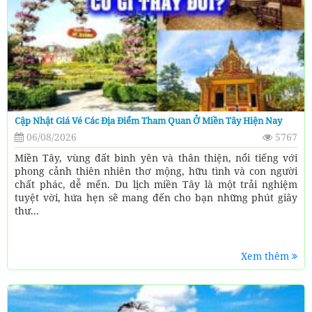
Cập Nhật Giá Vé Các Địa Điểm Tham Quan Ở Miền Tây Hiện Nay
06/08/2026
5767
Miền Tây, vùng đất bình yên và thân thiện, nổi tiếng với
phong cảnh thiên nhiên thơ mộng, hữu tình và con người
chất phác, dễ mến. Du lịch miền Tây là một trải nghiệm
tuyệt vời, hứa hẹn sẽ mang đến cho bạn những phút giây
thư...
Xem thêm