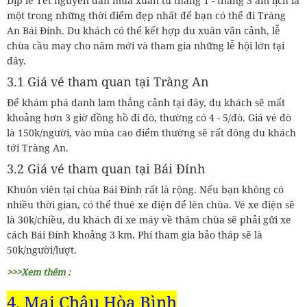
Dịp lễ Tết nguyên đán mùa xuân từ tháng 1 - tháng 3 âm lịch là
một trong những thời điểm đẹp nhất để bạn có thể đi Tràng
An Bái Đính. Du khách có thể kết hợp du xuân vãn cảnh, lễ
chùa cầu may cho năm mới và tham gia những lễ hội lớn tại
đây.
3.1 Giá vé tham quan tại Tràng An
Để khám phá danh lam thắng cảnh tại đây, du khách sẽ mất
khoảng hơn 3 giờ đồng hồ đi đò, thường có 4 - 5/đò. Giá vé đò
là 150k/người, vào mùa cao điểm thường sẽ rất đông du khách
tới Tràng An.
3.2 Giá vé tham quan tại Bái Đính
Khuôn viên tại chùa Bái Đính rất là rộng. Nếu bạn không có
nhiều thời gian, có thể thuê xe điện để lên chùa. Vé xe điện sẽ
là 30k/chiều, du khách đi xe máy về thăm chùa sẽ phải gửi xe
cách Bái Đính khoảng 3 km. Phí tham gia bảo tháp sẽ là
50k/người/lượt.
>>>Xem thêm :
4. Mai Châu Hòa Bình