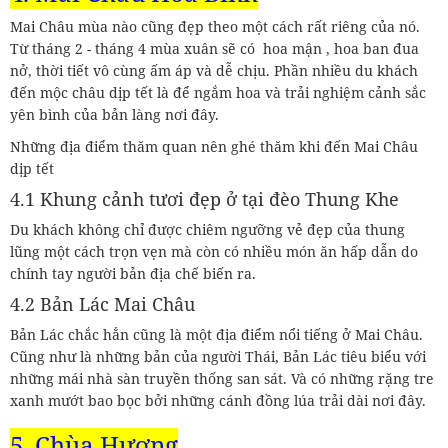
Mai Châu mùa nào cũng đẹp theo một cách rất riêng của nó.
Từ tháng 2 - tháng 4 mùa xuân sẽ có hoa mận , hoa ban đua
nở, thời tiết vô cùng ấm áp và dễ chịu. Phần nhiều du khách
đến mộc châu dịp tết là để ngắm hoa và trải nghiệm cảnh sắc
yên bình của bản làng nơi đây.
Những địa điểm thăm quan nên ghé thăm khi đến Mai Châu
dịp tết
4.1 Khung cảnh tươi đẹp ở tại đèo Thung Khe
Du khách không chỉ được chiêm ngưỡng vẻ đẹp của thung
lũng một cách trọn vẹn mà còn có nhiều món ăn hấp dẫn do
chính tay người bản địa chế biến ra.
4.2 Bản Lác Mai Châu
Bản Lác chắc hẳn cũng là một địa điểm nổi tiếng ở Mai Châu.
Cũng như là những bản của người Thái, Bản Lác tiêu biểu với
những mái nhà sàn truyền thống san sát. Và có những rặng tre
xanh mướt bao bọc bởi những cánh đồng lúa trải dài nơi đây.
5. Chùa Hương