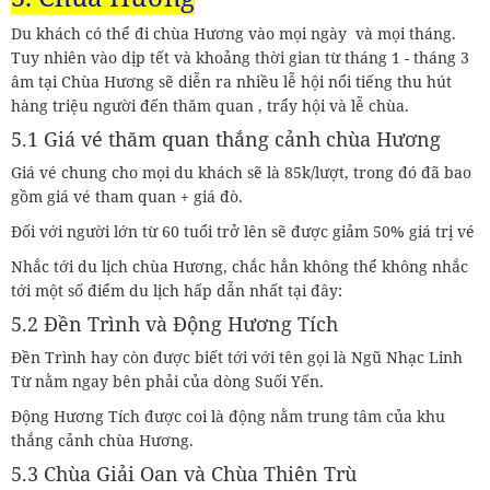
Du khách có thể đi chùa Hương vào mọi ngày và mọi tháng.
Tuy nhiên vào dịp tết và khoảng thời gian từ tháng 1 - tháng 3
âm tại Chùa Hương sẽ diễn ra nhiều lễ hội nổi tiếng thu hút
hàng triệu người đến thăm quan , trẩy hội và lễ chùa.
5.1 Giá vé thăm quan thắng cảnh chùa Hương
Giá vé chung cho mọi du khách sẽ là 85k/lượt, trong đó đã bao
gồm giá vé tham quan + giá đò.
Đối với người lớn từ 60 tuổi trở lên sẽ được giảm 50% giá trị vé
Nhắc tới du lịch chùa Hương, chắc hẳn không thể không nhắc
tới một số điểm du lịch hấp dẫn nhất tại đây:
5.2 Đền Trình và Động Hương Tích
Đền Trình hay còn được biết tới với tên gọi là Ngũ Nhạc Linh
Từ nằm ngay bên phải của dòng Suối Yến.
Động Hương Tích được coi là động nằm trung tâm của khu
thắng cảnh chùa Hương.
5.3 Chùa Giải Oan và Chùa Thiên Trù