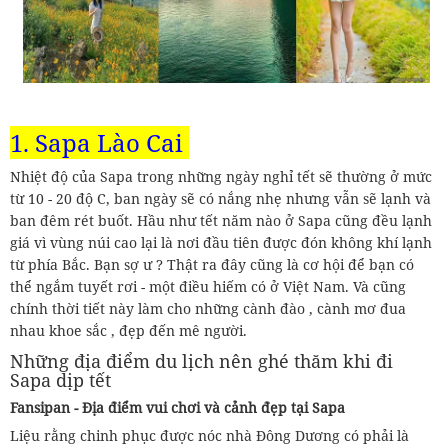
1. Sapa Lào Cai
Nhiệt độ của Sapa trong những ngày nghỉ tết sẽ thường ở mức
từ 10 - 20 độ C, ban ngày sẽ có nắng nhẹ nhưng vẫn sẽ lạnh và
ban đêm rét buốt. Hầu như tết năm nào ở Sapa cũng đều lạnh
giá vì vùng núi cao lại là nơi đầu tiên được đón không khí lạnh
từ phía Bắc. Bạn sợ ư ? Thật ra đây cũng là cơ hội để bạn có
thể ngắm tuyết rơi - một điều hiếm có ở Việt Nam. Và cũng
chính thời tiết này làm cho những cành đào , cành mơ đua
nhau khoe sắc , đẹp đến mê người.
Những địa điểm du lịch nên ghé thăm khi đi
Sapa dịp tết
Fansipan - Địa điểm vui chơi và cảnh đẹp tại Sapa
Liệu rằng chinh phục được nóc nhà Đông Dương có phải là