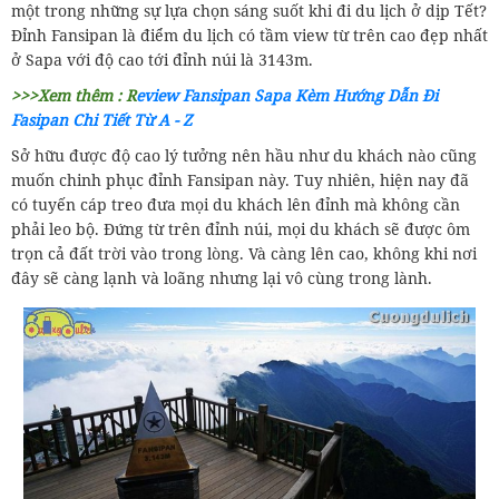
một trong những sự lựa chọn sáng suốt khi đi du lịch ở dịp Tết?
Đỉnh Fansipan là điểm du lịch có tầm view từ trên cao đẹp nhất
ở Sapa với độ cao tới đỉnh núi là 3143m.
>>>Xem thêm :
R
eview Fansipan Sapa Kèm Hướng Dẫn Đi
Fasipan Chi Tiết Từ A - Z
Sở hữu được độ cao lý tưởng nên hầu như du khách nào cũng
muốn chinh phục đỉnh Fansipan này. Tuy nhiên, hiện nay đã
có tuyến cáp treo đưa mọi du khách lên đỉnh mà không cần
phải leo bộ. Đứng từ trên đỉnh núi, mọi du khách sẽ được ôm
trọn cả đất trời vào trong lòng. Và càng lên cao, không khi nơi
đây sẽ càng lạnh và loãng nhưng lại vô cùng trong lành.