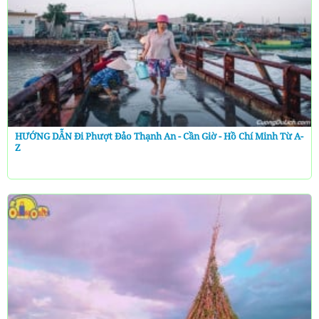
HƯỚNG DẪN Đi Phượt Đảo Thạnh An - Cần Giờ - Hồ Chí Minh Từ A-
Z