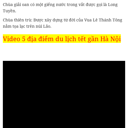
Chùa giải oan có một giếng nước trong vắt được gọi là Long
Tuyền.
Chùa thiên trù: Được xây dựng từ đời của Vua Lê Thánh Tông
nằm tọa lạc trên núi Lão.
Video 5 địa điểm du lịch tết gần Hà Nội