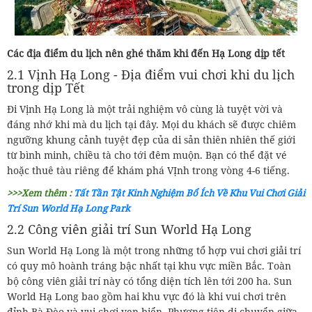
Các địa điểm du lịch nên ghé thăm khi đến Hạ Long dịp tết
2.1 Vịnh Hạ Long - Địa điểm vui chơi khi du lịch
trong dịp Tết
Đi Vịnh Hạ Long là một trải nghiệm vô cùng là tuyệt vời và
đáng nhớ khi mà du lịch tại đây. Mọi du khách sẽ được chiêm
ngưỡng khung cảnh tuyệt đẹp của di sản thiên nhiên thế giới
từ bình minh, chiều tà cho tới đêm muộn. Bạn có thể đặt vé
hoặc thuê tàu riêng để khám phá VỊnh trong vòng 4-6 tiếng.
>>>Xem thêm :
Tất Tần Tật Kinh Nghiệm Bổ Ích Về Khu Vui Chơi Giải
Trí Sun World Hạ Long Park
2.2 Công viên giải trí Sun World Hạ Long
Sun World Hạ Long là một trong những tổ hợp vui chơi giải trí
có quy mô hoành tráng bậc nhất tại khu vực miền Bắc. Toàn
bộ công viên giải trí này có tổng diện tích lên tới 200 ha. Sun
World Hạ Long bao gồm hai khu vực đó là khi vui chơi trên
đỉnh Bà Đèo và vui chơi ven biển. Phương tiện di chuyển giữa