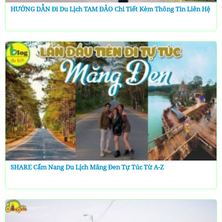
HƯỚNG DẪN Đi Du Lịch TAM ĐẢO Chi Tiết Kèm Thông Tin Liên Hệ
SHARE Cẩm Nang Du Lịch Măng Đen Tự Túc Từ A-Z