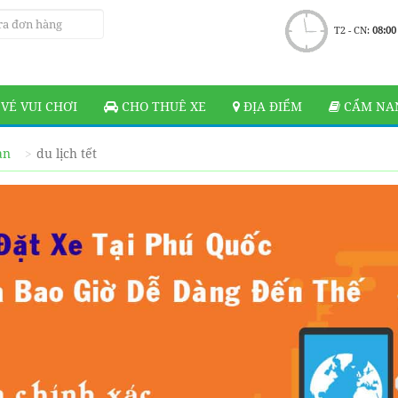
T2 - CN:
08:00
VÉ VUI CHƠI
CHO THUÊ XE
ĐỊA ĐIỂM
CẨM NAN
ạn
du lịch tết