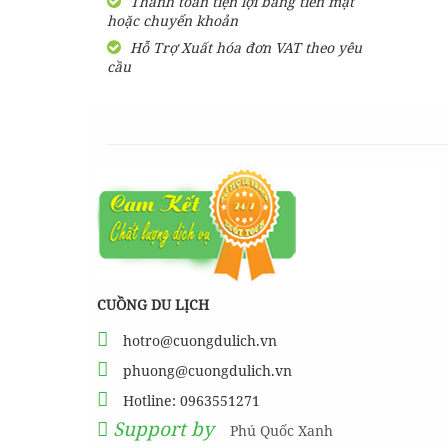
Thanh toán tiện lợi bằng tiền mặt
hoặc chuyển khoản
SHARE Cẩm nang du lịch
Măng Đen tự túc từ A-Z
Hỗ Trợ Xuất hóa đơn VAT theo yêu
cầu
HƯỚNG DẪN đi phượt Đảo
Thạnh An - Cần Giờ - Hồ
Chí Minh từ A-Z
Hướng Dẫn Đi Tà Đùng -
Vịnh Hạ Long trên cạn ở
Tây Nguyên
CUỒNG DU LỊCH
hotro@cuongdulich.vn
phuong@cuongdulich.vn
Hotline: 0963551271
Support by
Phú Quốc Xanh