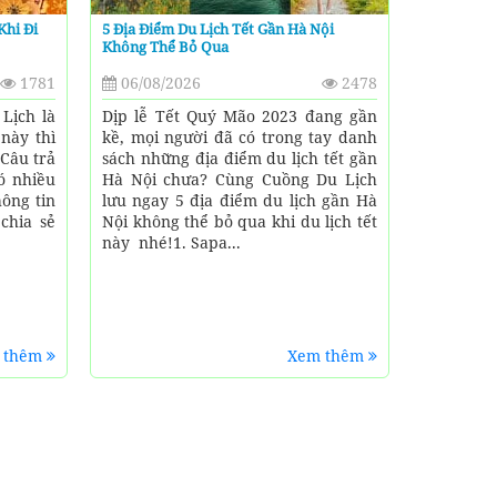
Khi Đi
5 Địa Điểm Du Lịch Tết Gần Hà Nội
Không Thể Bỏ Qua
1781
06/08/2026
2478
Lịch là
Dịp lễ Tết Quý Mão 2023 đang gần
 này thì
kề, mọi người đã có trong tay danh
 Câu trả
sách những địa điểm du lịch tết gần
ó nhiều
Hà Nội chưa? Cùng Cuồng Du Lịch
ông tin
lưu ngay 5 địa điểm du lịch gần Hà
chia sẻ
Nội không thể bỏ qua khi du lịch tết
này nhé!1. Sapa...
 thêm
Xem thêm