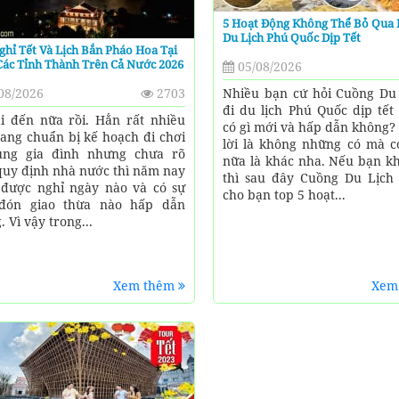
5 Hoạt Động Không Thể Bỏ Qua 
Du Lịch Phú Quốc Dịp Tết
ghỉ Tết Và Lịch Bắn Pháo Hoa Tại
ác Tỉnh Thành Trên Cả Nước 2026
05/08/2026
08/2026
2703
Nhiều bạn cứ hỏi Cuồng Du 
đi du lịch Phú Quốc dịp tết
ại đến nữa rồi. Hẳn rất nhiều
có gì mới và hấp dẫn không?
ang chuẩn bị kế hoạch đi chơi
lời là không những có mà c
ùng gia đình nhưng chưa rõ
nữa là khác nha. Nếu bạn kh
quy định nhà nước thì năm nay
thì sau đây Cuồng Du Lịch 
được nghỉ ngày nào và có sự
cho bạn top 5 hoạt...
 đón giao thừa nào hấp dẫn
 Vì vậy trong...
Xem thêm
Xem