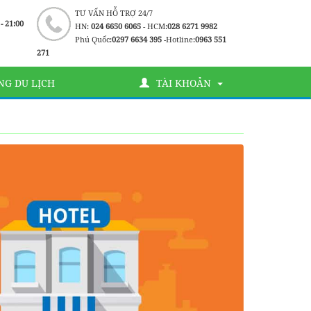
TƯ VẤN HỖ TRỢ 24/7
 - 21:00
HN:
024 6650 6065
- HCM:
028 6271 9982
Phú Quốc:
0297 6634 395
-Hotline:
0963 551
271
G DU LỊCH
TÀI KHOẢN