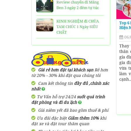
Review chuyến đi Măng
Đen 3 ngày 2 đêm tự túc
KINH NGHIỆM đi CHÙA
Top 6 
TAM CHÚC 1 Ngày SIÊU
Hiện 
CHẤT
06/
25 Ngôi Chùa ở Sài Gòn
Thay 
LINH THIÊNG và ĐẸP nhất
thân 
gia đ
gia đ
TOP 16 địa điểm du lịch
vừa t
HẤP DẪN nhất việt nam:
Giá rẻ hơn đặt tại khách sạn
Rẻ hơn
làm v
Bạn đã đi được những nơi
từ 20% - 30% khi đặt qua chúng tôi
cạnh..
nào?
Cam kết thông tin
đầy đủ ,chính xác
nhất
Trọn bộ thông tin tuyến
Tư Vấn hỗ trợ 24/24
suốt quá trình
cáp treo Núi Bà Đen Tây
đặt phòng và đi du lịch
Ninh
Giá niêm yết đã bao gồm thuế & phí
HƯỚNG DẪN đi du lịch
Ưu đãi đặc biệt
Giảm thêm 10%
khi
TAM ĐẢO chi tiết kèm
đặt xe và đặt tour thăm quan
thông tin liên hệ