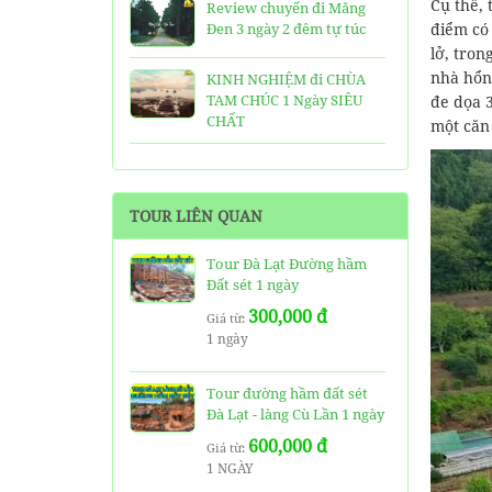
Cụ thể, 
Review chuyến đi Măng
Đen 3 ngày 2 đêm tự túc
điểm có
lở, tron
nhà hổng
KINH NGHIỆM đi CHÙA
TAM CHÚC 1 Ngày SIÊU
đe dọa 
CHẤT
một căn
25 Ngôi Chùa ở Sài Gòn
LINH THIÊNG và ĐẸP nhất
TOUR LIÊN QUAN
TOP 16 địa điểm du lịch
HẤP DẪN nhất việt nam:
Tour Đà Lạt Đường hầm
Bạn đã đi được những nơi
Đất sét 1 ngày
nào?
300,000 đ
Giá từ:
1 ngày
Trọn bộ thông tin tuyến
cáp treo Núi Bà Đen Tây
Ninh
Tour đường hầm đất sét
Đà Lạt - làng Cù Lần 1 ngày
HƯỚNG DẪN đi du lịch
600,000 đ
TAM ĐẢO chi tiết kèm
Giá từ:
1 NGÀY
thông tin liên hệ