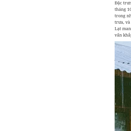
Đặc trư
tháng 10
trong n
trưa, v
Lạt man
vấn khắ