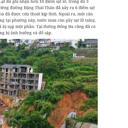
Lạt đã ghi nhận hơn 10 điểm sạt lở, trong đó 3
 riêng đường Đặng Thái Thân đã xảy ra 6 điểm sạt
hà đã được cứu thoát kịp thời. Ngoài ra, một căn
g tại phường này, nước mưa còn gây sạt lở taluy,
đã bị sụp một phần. Tại đường Đống Đa cũng đã có
ũng bị ảnh hưởng và đổ sập.