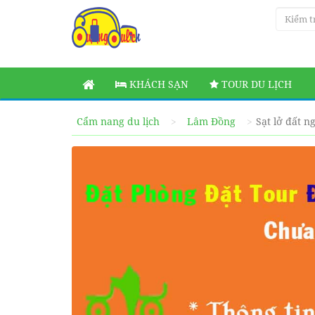
KHÁCH SẠN
TOUR DU LỊCH
Cẩm nang du lịch
Lâm Đồng
Sạt lở đất 