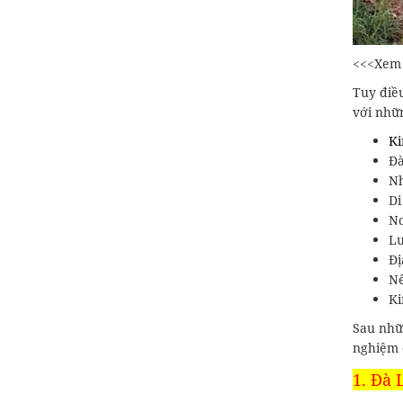
<<<Xem
Tuy điề
với nhữ
Ki
Đà
Nh
Di
Nơ
Lu
Đị
Nê
Ki
Sau nhữ
nghiệm 
1. Đà