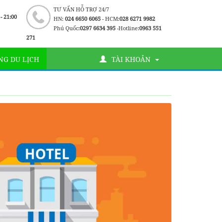
TƯ VẤN HỖ TRỢ 24/7
 - 21:00
HN:
024 6650 6065
- HCM:
028 6271 9982
Phú Quốc:
0297 6634 395
-Hotline:
0963 551
271
G DU LỊCH
TÀI KHOẢN