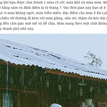
ng khí hậu được chia thành 2 mùa rõ rệt: mùa khô và mùa mưa. M
 hằng năm và đỉnh điểm là từ tháng 7. Vào thời gian này bạn sẽ í
hà vì mưa không ngớt, mưa triền miên. Đặc điểm của mưa ở Đà Lạt
à chiều tối thường đi kèm với mưa giông, sấm sét, thậm chí kéo d
g đến cảm giác mát mẻ và dễ chịu. Mưa mang theo một chút không
p thành phố nhỏ này.