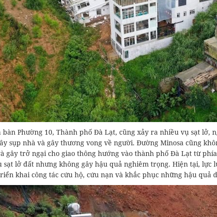
 bàn Phường 10, Thành phố Đà Lạt, cũng xảy ra nhiều vụ sạt lở, n
ây sụp nhà và gây thương vong về người. Đường Minosa cũng không 
à gây trở ngại cho giao thông hướng vào thành phố Đà Lạt từ phía
ụ sạt lở đất nhưng không gây hậu quả nghiêm trọng. Hiện tại, lực
riển khai công tác cứu hộ, cứu nạn và khắc phục những hậu quả do 