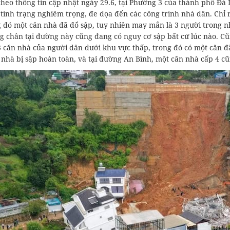
theo thông tin cập nhật ngày 29.6, tại Phường 3 của thành phố Đà 
 tình trạng nghiêm trọng, đe dọa đến các công trình nhà dân. Chỉ
g đó một căn nhà đã đổ sập, tuy nhiên may mắn là 3 người trong n
 chân tại đường này cũng đang có nguy cơ sập bất cứ lúc nào. Cũn
3 căn nhà của người dân dưới khu vực thấp, trong đó có một căn 
 nhà bị sập hoàn toàn, và tại đường An Bình, một căn nhà cấp 4 c