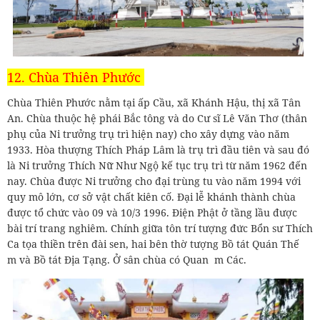
12. Chùa Thiên Phước
Chùa Thiên Phước nằm tại ấp Cầu, xã Khánh Hậu, thị xã Tân
An. Chùa thuộc hệ phái Bắc tông và do Cư sĩ Lê Văn Thơ (thân
phụ của Ni trưởng trụ trì hiện nay) cho xây dựng vào năm
1933. Hòa thượng Thích Pháp Lâm là trụ trì đầu tiên và sau đó
là Ni trưởng Thích Nữ Như Ngộ kế tục trụ trì từ năm 1962 đến
nay. Chùa được Ni trưởng cho đại trùng tu vào năm 1994 với
quy mô lớn, cơ sở vật chất kiên cố. Đại lễ khánh thành chùa
được tổ chức vào 09 và 10/3 1996. Điện Phật ở tầng lầu được
bài trí trang nghiêm. Chính giữa tôn trí tượng đức Bổn sư Thích
Ca tọa thiền trên đài sen, hai bên thờ tượng Bồ tát Quán Thế
m và Bồ tát Địa Tạng. Ở sân chùa có Quan m Các.