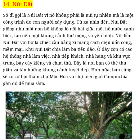
14. Núi Đất
Sở dĩ gọi là Núi Đất vì nó không phải là núi tự nhiên mà là một
công trình do con người xây dựng. Từ xa nhìn đến, Núi Đất
giống như một non bộ khổng lồ nổi bật giữa một hồ nước xanh
biếc, tạo nên một khung cảnh thơ mộng và yên bình. Nối liền
Núi Đất với bờ là chiếc cầu bằng xi măng cách điệu uốn cong,
mềm mại. Khu Núi Đất chia làm ba tiểu đảo. Ở đây còn có các
hệ thống nhà làm việc, nhà tiếp khách, nhà hàng và khu vực
trưng bày cây kiểng và chim thú. Đây là nơi bạn có thể thư
giãn và tận hưởng khung cảnh tuyệt đẹp. Hơn nữa, bạn cũng
sẽ có cơ hội thăm chợ Mộc Hóa và chợ biên giới Campuchia
gần đó để mua sắm.