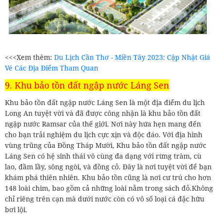
<<<Xem thêm:
Du Lịch Cần Thơ - Miền Tây 2023: Cập Nhật Giá
Vé Các Địa Điểm Tham Quan
9. Khu bảo tồn đất ngập nước Láng Sen
Khu bảo tồn đất ngập nước Láng Sen là một địa điểm du lịch
Long An tuyệt vời và đã được công nhận là khu bảo tồn đất
ngập nước Ramsar của thế giới. Nơi này hứa hẹn mang đến
cho bạn trải nghiệm du lịch cực xịn và độc đáo. Với địa hình
vùng trũng của Đồng Tháp Mười, Khu bảo tồn đất ngập nước
Láng Sen có hệ sinh thái vô cùng đa dạng với rừng tràm, cù
lao, đầm lầy, sông ngòi, và đồng cỏ. Đây là nơi tuyệt vời để bạn
khám phá thiên nhiên. Khu bảo tồn cũng là nơi cư trú cho hơn
148 loài chim, bao gồm cả những loài nằm trong sách đỏ.Không
chỉ riêng trên cạn mà dưới nước còn có vô số loại cá đặc hữu
bơi lội.