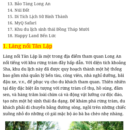
Bảo Tàng Long An
Núi Đất
Di Tích Lịch Sử Bình Thành
MyQ Safari
Khu du lịch sinh thái Đồng Tháp Mười
Happy Land Bến Lức
1. Làng nổi Tân Lập
Làng nổi Tân Lập là một trong địa điểm tham quan Long An
nổi tiếng với khu rừng tràm đầy hấp dẫn. Với diện tích khoảng
5ha, khu du lịch này đã được quy hoạch thành một hệ thống
bao gồm nhà quản lý bến tàu, công viên, nhà nghỉ dưỡng, bãi
đậu xe, v.v., để phục vụ cho du khách tham quan. Thiên nhiên
tại đây đặc biệt ấn tượng với rừng tràm cổ thụ, hồ súng, đầm
sen, và hàng trăm loài chim cá và động vật lưỡng cư độc đáo,
tạo nên một hệ sinh thái đa dạng. Để khám phá rừng tràm, du
khách phải di chuyển bằng đường sông, ngồi trên những chiếc
xuồng nhỏ do những cô gái mặc bộ áo bà ba chèo nhẹ nhàng.