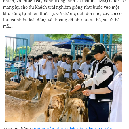
nhiên, với nhiều cây xanh trong lành và mát mẻ. MyQ Safari sẽ
mang lại cho du khách trải nghiệm giống như bước vào một
khu rừng tự nhiên thực sự, với đường đất, đồi nhỏ, cây cối cổ
thụ và nhiều loài động vật hoang dã như hươu, hổ, sư tử, hà
mã,...
<<<Xem thêm:
Hướng Dẫn Đi Du Lịch Hậu Giang Tự Túc ,