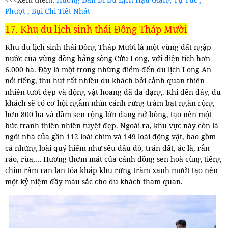
Phượt , Bụi Chi Tiết Nhất
17. Khu du lịch sinh thái Đồng Tháp Mười
Khu du lịch sinh thái Đồng Tháp Mười là một vùng đất ngập
nước của vùng đồng bằng sông Cửu Long, với diện tích hơn
6.000 ha. Đây là một trong những điểm đến du lịch Long An
nổi tiếng, thu hút rất nhiều du khách bởi cảnh quan thiên
nhiên tươi đẹp và động vật hoang dã đa dạng. Khi đến đây, du
khách sẽ có cơ hội ngắm nhìn cánh rừng tràm bạt ngàn rộng
hơn 800 ha và đầm sen rộng lớn đang nở bông, tạo nên một
bức tranh thiên nhiên tuyệt đẹp. Ngoài ra, khu vực này còn là
ngôi nhà của gần 112 loài chim và 149 loài động vật, bao gồm
cả những loài quý hiếm như sếu đầu đỏ, trăn đất, ác là, rắn
ráo, rùa,… Hương thơm mát của cánh đồng sen hoà cùng tiếng
chim râm ran lan tỏa khắp khu rừng tràm xanh mướt tạo nên
một kỷ niệm đầy màu sắc cho du khách tham quan.