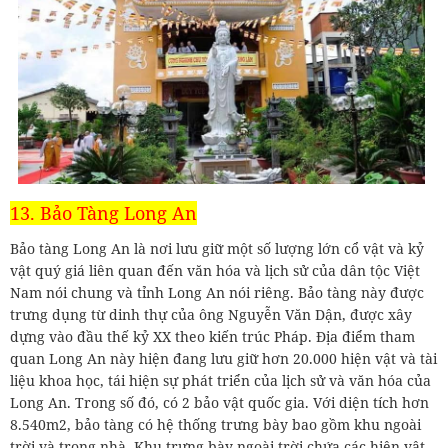
13. Bảo Tàng Long An
Bảo tàng Long An là nơi lưu giữ một số lượng lớn cổ vật và kỷ
vật quý giá liên quan đến văn hóa và lịch sử của dân tộc Việt
Nam nói chung và tỉnh Long An nói riêng. Bảo tàng này được
trưng dụng từ dinh thự của ông Nguyễn Văn Dận, được xây
dựng vào đầu thế kỷ XX theo kiến trúc Pháp. Địa điểm tham
quan Long An này hiện đang lưu giữ hơn 20.000 hiện vật và tài
liệu khoa học, tái hiện sự phát triển của lịch sử và văn hóa của
Long An. Trong số đó, có 2 bảo vật quốc gia. Với diện tích hơn
8.540m2, bảo tàng có hệ thống trưng bày bao gồm khu ngoài
trời và trong nhà. Khu trưng bày ngoài trời chứa các hiện vật