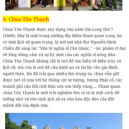
6. Chùa Tôn Thạnh
Chùa Tôn Thạnh được xây dựng vào năm Gia Long thứ 7
(1808). Đây là một trong những địa điểm tham quan Long An
có tính lịch sử quan trọng, là nơi mà nhà thơ Nguyễn Đình
Chiểu đã sáng tác "Văn tế nghĩa sĩ Cần Giuộc," - tác phẩm vĩ đại
về lòng dũng cảm và sự hy sinh của các nghĩa sĩ nông dân.
Chùa Tôn Thạnh không chỉ là nơi để tìm hiểu về kiến trúc và
lịch sử, mà còn là nơi để cầu bình an và tài lộc cho gia đình,
người thân. Dù đã trải qua nhiều lần trùng tu, chùa vẫn giữ
được nét cổ xưa với hệ thống cột tứ tượng, tượng Phật cổ, các
hoành phi câu đối chữ Hán sơn son thếp vàng,... Tham quan
chùa Tôn Thạnh là một trải nghiệm thú vị và là một cách để
tưởng nhớ và tôn vinh lịch sử và văn hóa độc đáo của đất
mảnh đất Gia Định xưa.