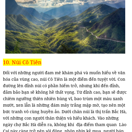
10. Núi Cô Tiên
Đối với những người đam mê khám phá và muốn hiểu về văn
hóa của vùng cao, núi Cô Tiên là một điểm đến tuyệt vời. Con
đường lên đỉnh núi có phần hiểm trở, nhưng khi đến đỉnh,
đảm bảo bạn sẽ không hề thất vọng. Từ đỉnh cao, bạn sẽ được
chiêm ngưỡng thiên nhiên hùng vĩ, bao trùm một màu xanh
mướt, xen lẫn là những đám mây trắng mập mờ, tạo nên một
bức tranh vô cùng huyền ảo. Dưới chân núi là thị trấn Bắc Hà,
với những con người thân thiện và hiếu khách. Vào những
ngày chợ Bắc Hà diễn ra, không khí địa điểm tham quan Lào
Cai này càng trở nên sôi động, nhộn nhịp kẻ mua, người bán,