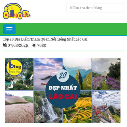
Toggle
navigation
Top 20 Địa Điểm Tham Quan Nổi Tiếng Nhất Lào Cai
07/08/2026
7080