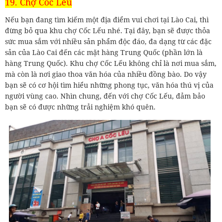
19. Chợ Cốc Lếu
Nếu bạn đang tìm kiếm một địa điểm vui chơi tại Lào Cai, thì
đừng bỏ qua khu chợ Cốc Lếu nhé. Tại đây, bạn sẽ được thỏa
sức mua sắm với nhiều sản phẩm độc đáo, đa dạng từ các đặc
sản của Lào Cai đến các mặt hàng Trung Quốc (phần lớn là
hàng Trung Quốc). Khu chợ Cốc Lếu không chỉ là nơi mua sắm,
mà còn là nơi giao thoa văn hóa của nhiều đồng bào. Do vậy
bạn sẽ có cơ hội tìm hiểu những phong tục, văn hóa thú vị của
người vùng cao. Nhìn chung, đến với chợ Cốc Lếu, đảm bảo
bạn sẽ có được những trải nghiệm khó quên.