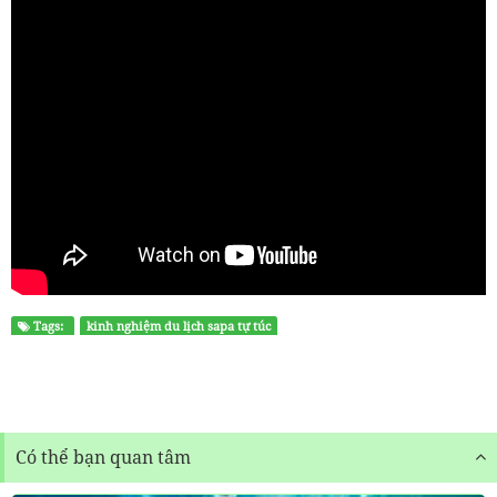
Tags:
kinh nghiệm du lịch sapa tự túc
Có thể bạn quan tâm