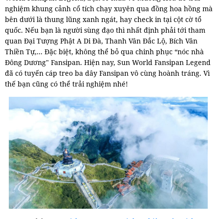
nghiệm khung cảnh cổ tích chạy xuyên qua đồng hoa hồng mà
bên dưới là thung lũng xanh ngát, hay check in tại cột cờ tổ
quốc. Nếu bạn là người sùng đạo thì nhất định phải tới tham
quan Đại Tượng Phật A Di Đà, Thanh Vân Đắc Lộ, Bích Vân
Thiền Tự,... Đặc biệt, không thể bỏ qua chinh phục “nóc nhà
Đông Dương" Fansipan. Hiện nay, Sun World Fansipan Legend
đã có tuyến cáp treo ba dây Fansipan vô cùng hoành tráng. Vì
thế bạn cũng có thể trải nghiệm nhé!