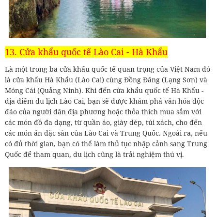
13. Cửa khẩu quốc tế Lào Cai - Hà Khẩu
Là một trong ba cửa khẩu quốc tế quan trọng của Việt Nam đó
là cửa khẩu Hà Khẩu (Lào Cai) cùng Đồng Đăng (Lạng Sơn) và
Móng Cái (Quảng Ninh). Khi đến cửa khẩu quốc tế Hà Khẩu -
địa điểm du lịch Lào Cai, bạn sẽ được khám phá văn hóa độc
đáo của người dân địa phương hoặc thỏa thích mua sắm với
các món đồ đa dạng, từ quần áo, giày dép, túi xách, cho đến
các món ăn đặc sản của Lào Cai và Trung Quốc. Ngoài ra, nếu
có đủ thời gian, bạn có thể làm thủ tục nhập cảnh sang Trung
Quốc để tham quan, du lịch cũng là trải nghiệm thú vị.