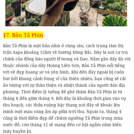
17. Bản Tả Phìn
Bản Tả Phìn là một bản nằm ở vùng sâu, cách trung tâm thị
trấn Sapa khoảng 12km về hướng Đông Bắc. Đây là nơi cư trú
chính của đồng bào người H’mong và Dao. Nằm gần dãy đá vôi
thuộc nhánh của dãy Hoàng Liên Sơn, Bản Tả Phìn nổi tiếng
với vẻ đẹp hoang sơ và yên bình. Khi đến đây ngoài bị cuốn
hút bởi khung cảnh hùng vĩ của thiên nhiên, bạn cũng sẽ rất
ấn tượng với sự thân thiện và nhiệt thành của người dân địa
phương. Thời điểm lý tưởng để ghé thăm Bản Tả Phìn là từ
tháng 8 đến giữa tháng 9. Bởi đây là khoảng thời gian vào vụ
thu hoạch, các thửa ruộng bậc thang nơi đây sẽ khoác lên
mình một màu vàng ấm áp giữa trời thu. Ngoài ra, tháng 4
cũng là thời điểm đẹp để chiêm ngưỡng Tả Phìn trong mùa
nước đổ, còn tháng 12 sẽ mang đến cơ hội ngắm nhìn biển
mây huyền bí.