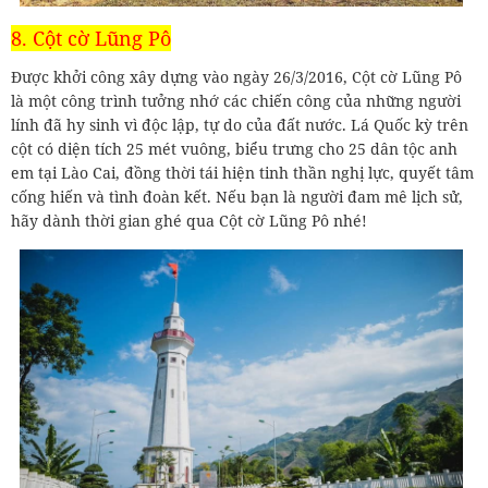
8. Cột cờ Lũng Pô
Được khởi công xây dựng vào ngày 26/3/2016, Cột cờ Lũng Pô
là một công trình tưởng nhớ các chiến công của những người
lính đã hy sinh vì độc lập, tự do của đất nước. Lá Quốc kỳ trên
cột có diện tích 25 mét vuông, biểu trưng cho 25 dân tộc anh
em tại Lào Cai, đồng thời tái hiện tinh thần nghị lực, quyết tâm
cống hiến và tình đoàn kết. Nếu bạn là người đam mê lịch sử,
hãy dành thời gian ghé qua Cột cờ Lũng Pô nhé!