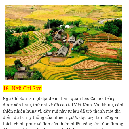
18. Ngũ Chỉ Sơn
Ngũ Chỉ Sơn là một địa điểm tham quan Lào Cai nổi tiếng,
được xếp hạng thứ nhì về độ cao tại Việt Nam. Với khung cảnh
thiên nhiên hùng vĩ, dãy núi này từ lâu đã trở thành một địa
điểm du lịch lý tưởng của nhiều người, đặc biệt là những ai
thích chinh phục vẻ đẹp của thiên nhiên rộng lớn. Con đường