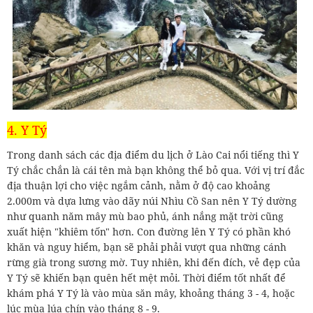
4. Y Tý
Trong danh sách các địa điểm du lịch ở Lào Cai nổi tiếng thì Y
Tý chắc chắn là cái tên mà bạn không thể bỏ qua. Với vị trí đắc
địa thuận lợi cho việc ngắm cảnh, nằm ở độ cao khoảng
2.000m và dựa lưng vào dãy núi Nhìu Cồ San nên Y Tý dường
như quanh năm mây mù bao phủ, ánh nắng mặt trời cũng
xuất hiện "khiêm tốn" hơn. Con đường lên Y Tý có phần khó
khăn và nguy hiểm, bạn sẽ phải phải vượt qua những cánh
rừng già trong sương mờ. Tuy nhiên, khi đến đích, vẻ đẹp của
Y Tý sẽ khiến bạn quên hết mệt mỏi. Thời điểm tốt nhất để
khám phá Y Tý là vào mùa săn mây, khoảng tháng 3 - 4, hoặc
lúc mùa lúa chín vào tháng 8 - 9.