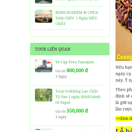
KINH NGHIỆM đi CHÙA
TAM CHÚC 1 Ngày SIÊU
CHẤT
25 Ngôi Chùa ở Sài Gòn
LINH THIÊNG và ĐẸP nhất
TOUR LIÊN QUAN
TOP 16 địa điểm du lịch
HẤP DẪN nhất việt nam:
Vé Cáp Treo Fansipan
Bạn đã đi được những nơi
Nếu bạn 
800,000 đ
nào?
Giá từ:
ngày cụ
1 Ngày
này. Ý n
Trọn bộ thông tin tuyến
cáp treo Núi Bà Đen Tây
Theo pho
Tour trekking Lao Chải -
Ninh
đình sẽ 
Tả Van 1 ngày (khởi hành
từ Sapa)
là giữ s
HƯỚNG DẪN đi du lịch
lần rượ
550,000 đ
TAM ĐẢO chi tiết kèm
Giá từ:
1 ngày
thông tin liên hệ
>>Xem t
SHARE Cẩm nang du lịch
Lễ h
Tour trekking Ý Linh Hồ -