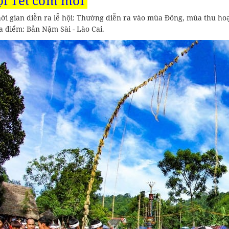
ội Tết cơm mới
ời gian diễn ra lễ hội: Thường diễn ra vào mùa Đông, mùa thu hoạ
a điểm: Bản Nậm Sài - Lào Cai.