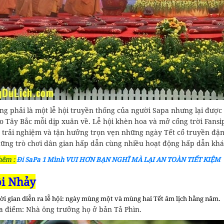
ng phải là một lễ hội truyền thống của người Sapa nhưng lại đượ
o Tây Bắc mỗi dịp xuân về. Lễ hội khèn hoa và mở cổng trời Fans
 trải nghiệm và tận hưởng trọn vẹn những ngày Tết cổ truyền đ
hững trò chơi dân gian hấp dẫn cùng nhiều hoạt động hấp dẫn khá
hêm :
Đi SaPa 1 Mình VUI HƠN BẠN NGHĨ MÀ LẠI AN TOÀN TIẾT KIỆM
ội Nhảy
ời gian diễn ra lễ hội: ngày mùng một và mùng hai Tết âm lịch hằng năm.
a điểm: Nhà ông trưởng họ ở bản Tả Phìn.