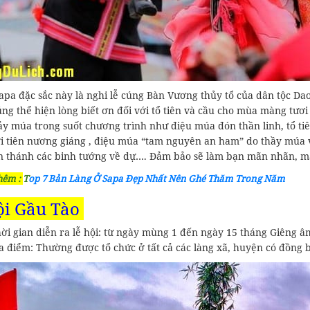
apa đặc sắc này là nghi lễ cúng Bàn Vương thủy tổ của dân tộc Da
úng thể hiện lòng biết ơn đối với tổ tiên và cầu cho mùa màng tươi t
y múa trong suốt chương trình như điệu múa đón thần linh, tổ tiên 
i tiên nương giáng , điệu múa “tam nguyên an ham” do thầy múa 
n thánh các binh tướng về dự…. Đảm bảo sẽ làm bạn mãn nhãn, mãn
hêm :
T
op 7 Bản Làng Ở Sapa Đẹp Nhất Nên Ghé Thăm Trong Năm
ội Gầu Tào
ời gian diễn ra lễ hội: từ ngày mùng 1 đến ngày 15 tháng Giêng âm
a điểm: Thường được tổ chức ở tất cả các làng xã, huyện có đồng