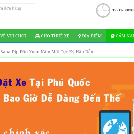
T2 - CN:
08:00
VÉ VUI CHƠI
CHO THUÊ XE
ĐỊA ĐIỂM
CẨM NAN
Ở Sapa Dịp Đầu Xuân Năm Mới Cực Kỳ Hấp Dẫn