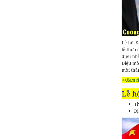
Lễ hội S
lễ thờ c
điệu nhả
Điệu mờ
mời thầ
>>Xem t
Lễ h
Th
Đị