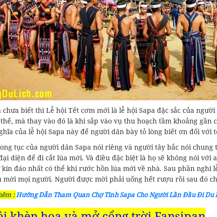
chưa biết thì Lễ hội Tết cơm mới là lễ hội Sapa đặc sắc của người 
 thể, mà thay vào đó là khi sắp vào vụ thu hoạch tầm khoảng gần 
ghĩa của lễ hội Sapa này để người dân bày tỏ lòng biết ơn đối với
ng tục của người dân Sapa nói riêng và người tây bắc nói chung t
đại diện để đi cắt lúa mới. Và điều đặc biệt là họ sẽ không nói với
ự kín đáo nhất có thể khi rước hồn lúa mới về nhà. Sau phần nghi
u mời mọi người. Người được mời phải uống hết rượu rồi sau đó c
hêm :
Hướng Dẫn Tham Quan Chợ Tình Sapa Cho Người Lần Đầu Đi Du 
ội khèn hoa và mở cổng trời Fansipan