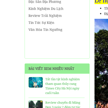
Lễ h
Đặc Sản Địa Phương
Th
Kinh Nghiệm Du Lịch
Đị
Review Trải Nghiệm
Tin Tức Sự Kiện
Văn Hóa Tín Ngưỡng
BÀI VIẾT XEM NHIỀU NHẤT
Tất tần tật kinh nghiệm
tham quan thủy cung
Times City Hà Nội ngày
cuối tuần
Review chuyến đi Măng
Đen 3 ngày 2 đêm tự túc