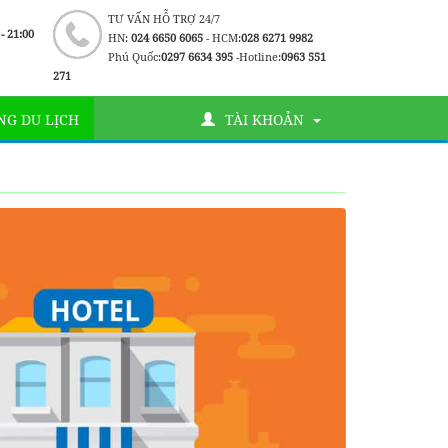
TƯ VẤN HỖ TRỢ 24/7
 - 21:00
HN:
024 6650 6065
- HCM:
028 6271 9982
Phú Quốc:
0297 6634 395
-Hotline:
0963 551
271
G DU LỊCH
TÀI KHOẢN