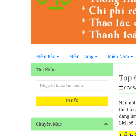
Miền Bắc
Miền Trung
Miền Nam
Tìm Kiếm
Top 
07/08
ĐI ĐẾN
Nếu nói 
thể bỏ q
đang lên
Lịch sẽ 
Chuyên Mục