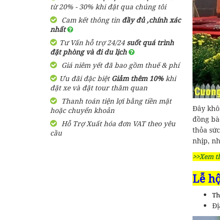
150,000 đ
Giá từ:
từ 20% - 30% khi đặt qua chúng tôi
1 lượt
Cam kết thông tin
đầy đủ ,chính xác
nhất
Tư Vấn hỗ trợ 24/24
suốt quá trình
đặt phòng và đi du lịch
Giá niêm yết đã bao gồm thuế & phí
Ưu đãi đặc biệt
Giảm thêm 10%
khi
đặt xe và đặt tour thăm quan
Thanh toán tiện lợi bằng tiền mặt
Đây khô
hoặc chuyển khoản
đồng bà
Hỗ Trợ Xuất hóa đơn VAT theo yêu
thỏa sức
cầu
nhịp, n
>>Xem t
Lễ h
Th
Đị