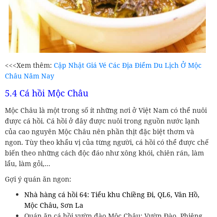
<<<Xem thêm:
Cập Nhật Giá Vé Các Địa Điểm Du Lịch Ở Mộc
Châu Năm Nay
5.4 Cá hồi Mộc Châu
Mộc Châu là một trong số ít những nơi ở Việt Nam có thể nuôi
được cá hồi. Cá hồi ở đây được nuôi trong nguồn nước lạnh
của cao nguyên Mộc Châu nên phần thịt đặc biệt thơm và
ngon. Tùy theo khẩu vị của từng người, cá hồi có thể được chế
biến theo những cách độc đáo như xông khói, chiên rán, làm
lẩu, làm gỏi,...
Gợi ý quán ăn ngon:
Nhà hàng cá hồi 64: Tiểu khu Chiềng Đi, QL6, Vân Hồ,
Mộc Châu, Sơn La
Quán ăn cá hồi vườn đào Mộc Châu: Vườn Đào, Phiêng