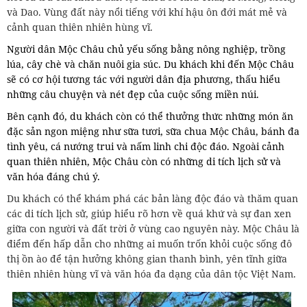
và Dao. Vùng đất này nổi tiếng với khí hậu ôn đới mát mẻ và
cảnh quan thiên nhiên hùng vĩ.
Người dân Mộc Châu chủ yếu sống bằng nông nghiệp, trồng
lúa, cây chè và chăn nuôi gia súc. Du khách khi đến Mộc Châu
sẽ có cơ hội tương tác với người dân địa phương, thấu hiểu
những câu chuyện và nét đẹp của cuộc sống miền núi.
Bên cạnh đó, du khách còn có thể thưởng thức những món ăn
đặc sản ngon miệng như sữa tươi, sữa chua Mộc Châu, bánh đa
tình yêu, cá nướng trui và nấm linh chi độc đáo. Ngoài cảnh
quan thiên nhiên, Mộc Châu còn có những di tích lịch sử và
văn hóa đáng chú ý.
Du khách có thể khám phá các bản làng độc đáo và thăm quan
các di tích lịch sử, giúp hiểu rõ hơn về quá khứ và sự đan xen
giữa con người và đất trời ở vùng cao nguyên này. Mộc Châu là
điểm đến hấp dẫn cho những ai muốn trốn khỏi cuộc sống đô
thị ồn ào để tận hưởng không gian thanh bình, yên tĩnh giữa
thiên nhiên hùng vĩ và văn hóa đa dạng của dân tộc Việt Nam.