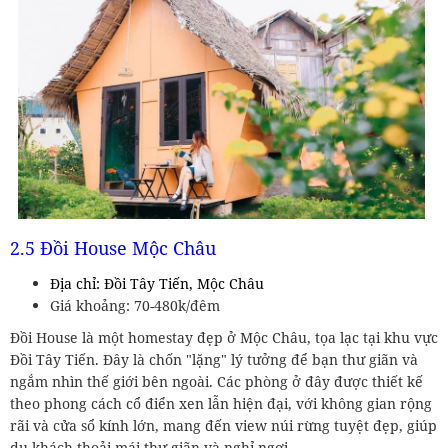
2.5 Đồi House Mộc Châu
Địa chỉ: Đồi Tây Tiến, Mộc Châu
Giá khoảng: 70-480k/đêm
Đồi House là một homestay đẹp ở Mộc Châu, tọa lạc tại khu vực
Đồi Tây Tiến. Đây là chốn "lặng" lý tưởng để bạn thư giãn và
ngắm nhìn thế giới bên ngoài. Các phòng ở đây được thiết kế
theo phong cách cổ điển xen lẫn hiện đại, với không gian rộng
rãi và cửa sổ kính lớn, mang đến view núi rừng tuyệt đẹp, giúp
du khách thoải mái thư giãn và nghỉ ngơi.