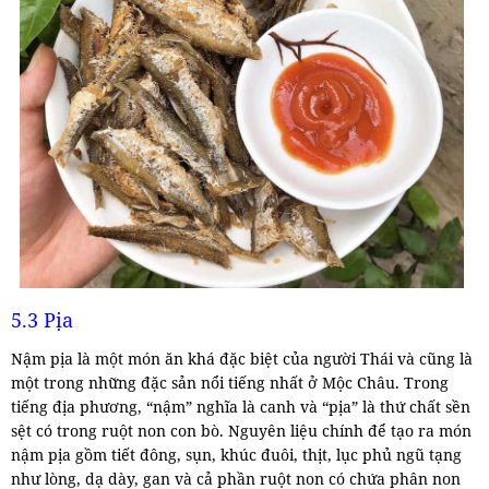
5.3 Pịa
Nậm pịa là một món ăn khá đặc biệt của người Thái và cũng là
một trong những đặc sản nổi tiếng nhất ở Mộc Châu. Trong
tiếng địa phương, “nậm” nghĩa là canh và “pịa” là thứ chất sền
sệt có trong ruột non con bò. Nguyên liệu chính để tạo ra món
nậm pịa gồm tiết đông, sụn, khúc đuôi, thịt, lục phủ ngũ tạng
như lòng, dạ dày, gan và cả phần ruột non có chứa phân non