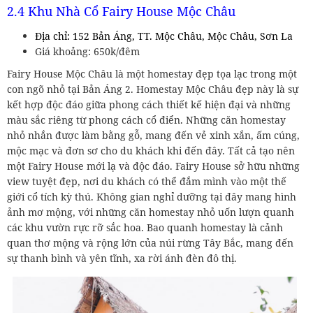
2.4 Khu Nhà Cổ Fairy House Mộc Châu
Địa chỉ: 152 Bản Áng, TT. Mộc Châu, Mộc Châu, Sơn La
Giá khoảng: 650k/đêm
Fairy House Mộc Châu là một homestay đẹp tọa lạc trong một
con ngõ nhỏ tại Bản Áng 2. Homestay Mộc Châu đẹp này là sự
kết hợp độc đáo giữa phong cách thiết kế hiện đại và những
màu sắc riêng từ phong cách cổ điển. Những căn homestay
nhỏ nhắn được làm bằng gỗ, mang đến vẻ xinh xắn, ấm cúng,
mộc mạc và đơn sơ cho du khách khi đến đây. Tất cả tạo nên
một Fairy House mới lạ và độc đáo. Fairy House sở hữu những
view tuyệt đẹp, nơi du khách có thể đắm mình vào một thế
giới cổ tích kỳ thú. Không gian nghỉ dưỡng tại đây mang hình
ảnh mơ mộng, với những căn homestay nhỏ uốn lượn quanh
các khu vườn rực rỡ sắc hoa. Bao quanh homestay là cảnh
quan thơ mộng và rộng lớn của núi rừng Tây Bắc, mang đến
sự thanh bình và yên tĩnh, xa rời ánh đèn đô thị.