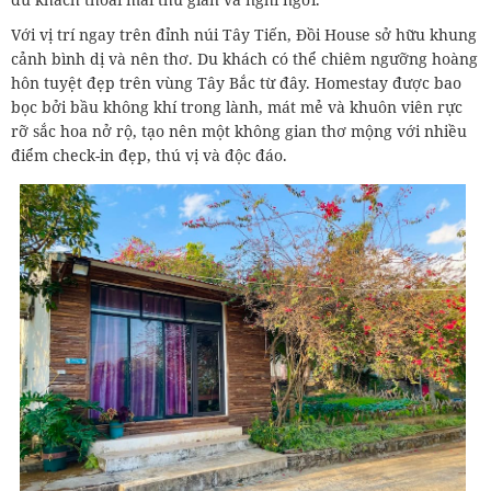
Với vị trí ngay trên đỉnh núi Tây Tiến, Đồi House sở hữu khung
cảnh bình dị và nên thơ. Du khách có thể chiêm ngưỡng hoàng
hôn tuyệt đẹp trên vùng Tây Bắc từ đây. Homestay được bao
bọc bởi bầu không khí trong lành, mát mẻ và khuôn viên rực
rỡ sắc hoa nở rộ, tạo nên một không gian thơ mộng với nhiều
điểm check-in đẹp, thú vị và độc đáo.