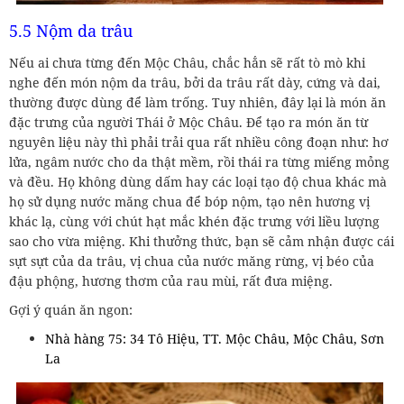
5.5 Nộm da trâu
Nếu ai chưa từng đến Mộc Châu, chắc hẳn sẽ rất tò mò khi
nghe đến món nộm da trâu, bởi da trâu rất dày, cứng và dai,
thường được dùng để làm trống. Tuy nhiên, đây lại là món ăn
đặc trưng của người Thái ở Mộc Châu. Để tạo ra món ăn từ
nguyên liệu này thì phải trải qua rất nhiều công đoạn như: hơ
lửa, ngâm nước cho da thật mềm, rồi thái ra từng miếng mỏng
và đều. Họ không dùng dấm hay các loại tạo độ chua khác mà
họ sử dụng nước măng chua để bóp nộm, tạo nên hương vị
khác lạ, cùng với chút hạt mắc khén đặc trưng với liều lượng
sao cho vừa miệng. Khi thưởng thức, bạn sẽ cảm nhận được cái
sựt sựt của da trâu, vị chua của nước măng rừng, vị béo của
đậu phộng, hương thơm của rau mùi, rất đưa miệng.
Gợi ý quán ăn ngon:
Nhà hàng 75: 34 Tô Hiệu, TT. Mộc Châu, Mộc Châu, Sơn
La