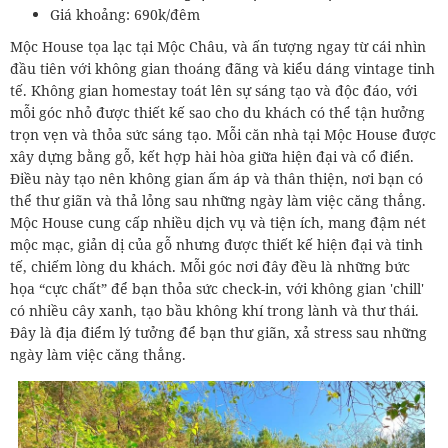
Giá khoảng: 690k/đêm
Mộc House tọa lạc tại Mộc Châu, và ấn tượng ngay từ cái nhìn
đầu tiên với không gian thoáng đãng và kiểu dáng vintage tinh
tế. Không gian homestay toát lên sự sáng tạo và độc đáo, với
mỗi góc nhỏ được thiết kế sao cho du khách có thể tận hưởng
trọn vẹn và thỏa sức sáng tạo. Mỗi căn nhà tại Mộc House được
xây dựng bằng gỗ, kết hợp hài hòa giữa hiện đại và cổ điển.
Điều này tạo nên không gian ấm áp và thân thiện, nơi bạn có
thể thư giãn và thả lỏng sau những ngày làm việc căng thẳng.
Mộc House cung cấp nhiều dịch vụ và tiện ích, mang đậm nét
mộc mạc, giản dị của gỗ nhưng được thiết kế hiện đại và tinh
tế, chiếm lòng du khách. Mỗi góc nơi đây đều là những bức
họa “cực chất” để bạn thỏa sức check-in, với không gian 'chill'
có nhiều cây xanh, tạo bầu không khí trong lành và thư thái.
Đây là địa điểm lý tưởng để bạn thư giãn, xả stress sau những
ngày làm việc căng thẳng.