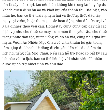
tán lá cây mát rượi, tạo nên bầu không khí trong lành, giúp du
khách quên đi sự ồn ào và khói bụi của thành thị. Đặc biệt, vào
mùa hè, bạn có thể trải nghiệm hái và thưởng thức dâu tây
ngay tại vườn, hoặc tham gia các hoạt động như đốt lửa trại và
gala dinner theo yêu cầu. Homestay cũng cung cấp đầy đủ các
dịch vụ như cho thuê xe máy, cơm món theo yêu cầu, cho thuê
trang phục dân tộc, nước uống và đồ ăn vặt, cũng như quà lưu
niệm. Vườn An Nhiên Mộc Châu có vị trí thuận lợi gần trung
tâm, giúp du khách dễ dàng di chuyển đến các địa điểm du
lịch nổi tiếng của Mộc Châu. Nếu cần hỗ trợ hoặc có bất kỳ câu
hỏi nào về du lịch, bạn có thể liên hệ với nhân viên để nhận
được sự hỗ trợ nhiệt tình và chu đáo.