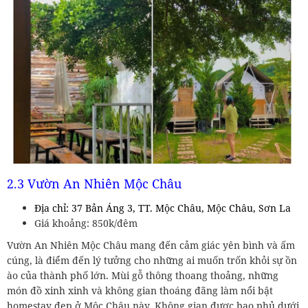
2.3 Vườn An Nhiên Mộc Châu
Địa chỉ: 37 Bản Áng 3, TT. Mộc Châu, Mộc Châu, Sơn La
Giá khoảng: 850k/đêm
Vườn An Nhiên Mộc Châu mang đến cảm giác yên bình và ấm
cúng, là điểm đến lý tưởng cho những ai muốn trốn khỏi sự ồn
ào của thành phố lớn. Mùi gỗ thông thoang thoảng, những
món đồ xinh xinh và không gian thoáng đãng làm nổi bật
homestay đẹp ở Mộc Châu này. Không gian được bao phủ dưới