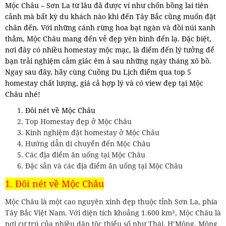
Mộc Châu – Sơn La từ lâu đã được ví như chốn bồng lai tiên
cảnh mà bất kỳ du khách nào khi đến Tây Bắc cũng muốn đặt
chân đến. Với những cánh rừng hoa bạt ngàn và đồi núi xanh
thẳm, Mộc Châu mang đến vẻ đẹp yên bình đến lạ. Đặc biệt,
nơi đây có nhiều homestay mộc mạc, là điểm đến lý tưởng để
bạn trải nghiệm cảm giác êm ả sau những ngày tháng xô bồ.
Ngay sau đây, hãy cùng Cuồng Du Lịch điểm qua top 5
homestay chất lượng, giá cả hợp lý và có view đẹp tại Mộc
Châu nhé!
Đôi nét về Mộc Châu
Top Homestay đẹp ở Mộc Châu
Kinh nghiệm đặt homestay ở Mộc Châu
Hướng dẫn di chuyển đến Mộc Châu
Các địa điểm ăn uống tại Mộc Châu
Đặc sản và các địa điểm ăn uống tại Mộc Châu
1. Đôi nét về Mộc Châu
Mộc Châu là một cao nguyên xinh đẹp thuộc tỉnh Sơn La, phía
Tây Bắc Việt Nam. Với diện tích khoảng 1.600 km², Mộc Châu là
nơi cư trú của nhiều dân tộc thiểu số như Thái, H’Mông, Mông