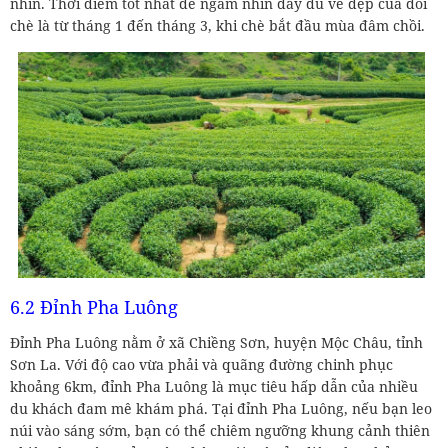
nhìn. Thời điểm tốt nhất để ngắm nhìn đầy đủ vẻ đẹp của đồi
chè là từ tháng 1 đến tháng 3, khi chè bắt đầu mùa đâm chồi.
6.2 Đỉnh Pha Luông
Đỉnh Pha Luông nằm ở xã Chiềng Sơn, huyện Mộc Châu, tỉnh
Sơn La. Với độ cao vừa phải và quãng đường chinh phục
khoảng 6km, đỉnh Pha Luông là mục tiêu hấp dẫn của nhiều
du khách đam mê khám phá. Tại đỉnh Pha Luông, nếu bạn leo
núi vào sáng sớm, bạn có thể chiêm ngưỡng khung cảnh thiên