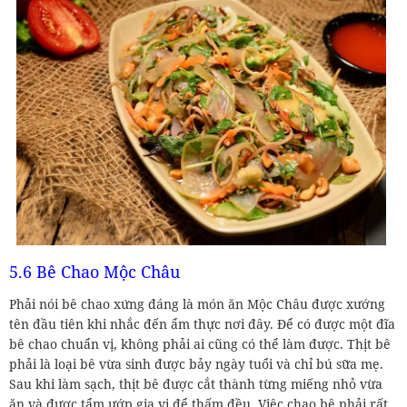
5.6 Bê Chao Mộc Châu
Phải nói bê chao xứng đáng là món ăn Mộc Châu được xướng
tên đầu tiên khi nhắc đến ẩm thực nơi đây. Để có được một đĩa
bê chao chuẩn vị, không phải ai cũng có thể làm được. Thịt bê
phải là loại bê vừa sinh được bảy ngày tuổi và chỉ bú sữa mẹ.
Sau khi làm sạch, thịt bê được cắt thành từng miếng nhỏ vừa
ăn và được tẩm ướp gia vị để thấm đều. Việc chao bê phải rất