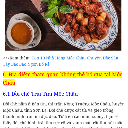
<<<Xem thêm:
Top 10 Nhà Hàng Mộc Châu Chuyên Đặc Sản
Tây Bắc Bao Ngon Bổ Rẻ
6. Địa điểm tham quan không thể bỏ qua tại Mộc
Châu
6.1 Đồi chè Trái Tim Mộc Châu
Đồi chè nằm ở Bản Ôn, thị trấn Nông Trường Mộc Châu, huyện
Mộc Châu, tỉnh Sơn La. Đồi chè được cắt tỉa và gieo trồng
thành hình trái tim độc đáo. Từ trên cao nhìn xuống, bạn sẽ
thấy đồi chè hình trái tim rực rỡ và xanh mát, rất thu hút mắt