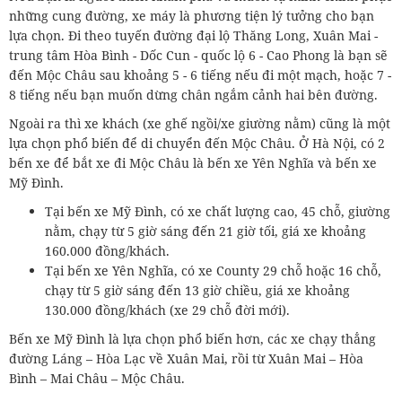
những cung đường, xe máy là phương tiện lý tưởng cho bạn
lựa chọn. Đi theo tuyến đường đại lộ Thăng Long, Xuân Mai -
trung tâm Hòa Bình - Dốc Cun - quốc lộ 6 - Cao Phong là bạn sẽ
đến Mộc Châu sau khoảng 5 - 6 tiếng nếu đi một mạch, hoặc 7 -
8 tiếng nếu bạn muốn dừng chân ngắm cảnh hai bên đường.
Ngoài ra thì xe khách (xe ghế ngồi/xe giường nằm) cũng là một
lựa chọn phổ biến để di chuyển đến Mộc Châu. Ở Hà Nội, có 2
bến xe để bắt xe đi Mộc Châu là bến xe Yên Nghĩa và bến xe
Mỹ Đình.
Tại bến xe Mỹ Đình, có xe chất lượng cao, 45 chỗ, giường
nằm, chạy từ 5 giờ sáng đến 21 giờ tối, giá xe khoảng
160.000 đồng/khách.
Tại bến xe Yên Nghĩa, có xe County 29 chỗ hoặc 16 chỗ,
chạy từ 5 giờ sáng đến 13 giờ chiều, giá xe khoảng
130.000 đồng/khách (xe 29 chỗ đời mới).
Bến xe Mỹ Đình là lựa chọn phổ biến hơn, các xe chạy thẳng
đường Láng – Hòa Lạc về Xuân Mai, rồi từ Xuân Mai – Hòa
Bình – Mai Châu – Mộc Châu.