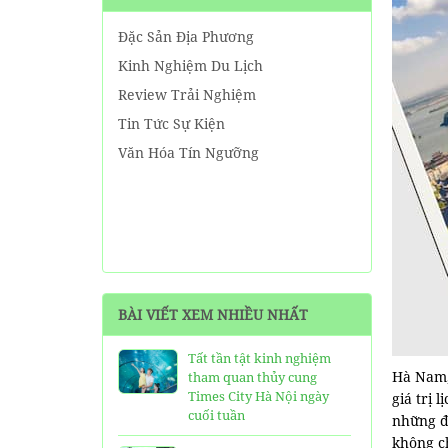
Đặc Sản Địa Phương
Kinh Nghiệm Du Lịch
Review Trải Nghiệm
Tin Tức Sự Kiện
Văn Hóa Tín Ngưỡng
BÀI VIẾT XEM NHIỀU NHẤT
Tất tần tật kinh nghiệm
Hà Nam,
tham quan thủy cung
Times City Hà Nội ngày
giá trị 
cuối tuần
những đị
không c