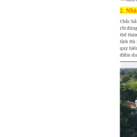
2. Nhà
Chắc hẳ
rồi đún
thể thă
tỉnh Hà
quý hiế
điểm du 