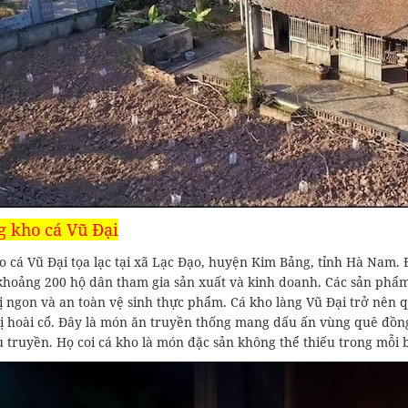
g kho cá Vũ Đại
 cá Vũ Đại tọa lạc tại xã Lạc Đạo, huyện Kim Bảng, tỉnh Hà Nam. Đ
khoảng 200 hộ dân tham gia sản xuất và kinh doanh. Các sản phẩm 
vị ngon và an toàn vệ sinh thực phẩm. Cá kho làng Vũ Đại trở nên
ị hoài cổ. Đây là món ăn truyền thống mang dấu ấn vùng quê đồng
u truyền. Họ coi cá kho là món đặc sản không thể thiếu trong mỗi b