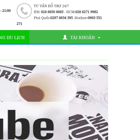
TƯ VẤN HỖ TRỢ 24/7
 - 21:00
HN:
024 6650 6065
- HCM:
028 6271 9982
Phú Quốc:
0297 6634 395
-Hotline:
0963 551
271
G DU LỊCH
TÀI KHOẢN