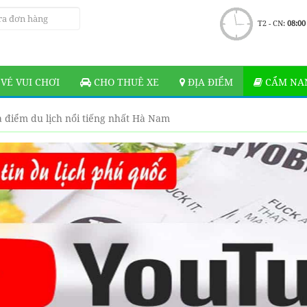
T2 - CN:
08:00
VÉ VUI CHƠI
CHO THUÊ XE
ĐỊA ĐIỂM
CẨM NAN
 điểm du lịch nổi tiếng nhất Hà Nam