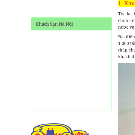
1. Khu
SHARE Cẩm nang du lịch
Măng Đen tự túc từ A-Z
Tọa lạc
chùa lớn
Khách Sạn Hà Nội
HƯỚNG DẪN đi phượt Đảo
nước và 
Thạnh An - Cần Giờ - Hồ
Địa điể
Chí Minh từ A-Z
1.000 tấ
Hướng Dẫn Đi Tà Đùng -
tháp ch
Vịnh Hạ Long trên cạn ở
khách đ
Tây Nguyên