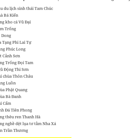
u du lịch sinh thái Tam Chúc
à Bá Kiến
ng kho cá Vũ Đại
m Trống
 Dong
a Tạng Phi Lai Tự
ng Phúc Long
t Cảnh Sơn
ng Trống Đọi Tam
ũ Động Thi Sơn
i chùa Thôn Châu
ng Luồn
ùa Phật Quang
ùa Bà Đanh
i Cấm
nh Đá Tiên Phong
ng thêu ren Thanh Hà
ng nghề dệt lụa tơ tằm Nha Xá
n Trần Thương