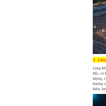
3. Làn
Làng kho
Bắc, có 
lượng, 
hương v
biến, lư