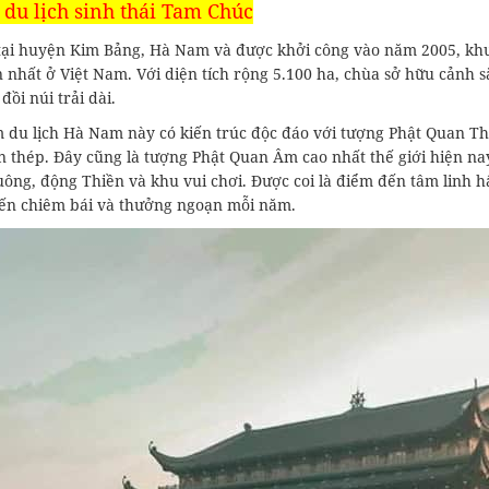
 du lịch sinh thái Tam Chúc
 tại huyện Kim Bảng, Hà Nam và được khởi công vào năm 2005, kh
 nhất ở Việt Nam. Với diện tích rộng 5.100 ha, chùa sở hữu cảnh 
đồi núi trải dài.
m du lịch Hà Nam này có kiến trúc độc đáo với tượng Phật Quan T
n thép. Đây cũng là tượng Phật Quan Âm cao nhất thế giới hiện nay.
uông, động Thiền và khu vui chơi. Được coi là điểm đến tâm linh 
ến chiêm bái và thưởng ngoạn mỗi năm.