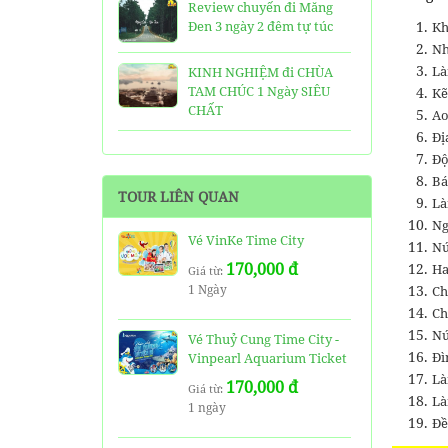
Review chuyến đi Măng
Đen 3 ngày 2 đêm tự túc
Kh
Nh
Là
KINH NGHIỆM đi CHÙA
TAM CHÚC 1 Ngày SIÊU
Kẽ
CHẤT
Ao
Đị
25 Ngôi Chùa ở Sài Gòn
Độ
LINH THIÊNG và ĐẸP nhất
Bá
TOUR LIÊN QUAN
Là
TOP 16 địa điểm du lịch
Ng
HẤP DẪN nhất việt nam:
Vé VinKe Time City
Nú
Bạn đã đi được những nơi
170,000 đ
Ha
nào?
Giá từ:
1 Ngày
Ch
Trọn bộ thông tin tuyến
Ch
cáp treo Núi Bà Đen Tây
Nú
Vé Thuỷ Cung Time City -
Ninh
Đì
Vinpearl Aquarium Ticket
Là
170,000 đ
HƯỚNG DẪN đi du lịch
Giá từ:
Là
1 ngày
TAM ĐẢO chi tiết kèm
Đề
thông tin liên hệ