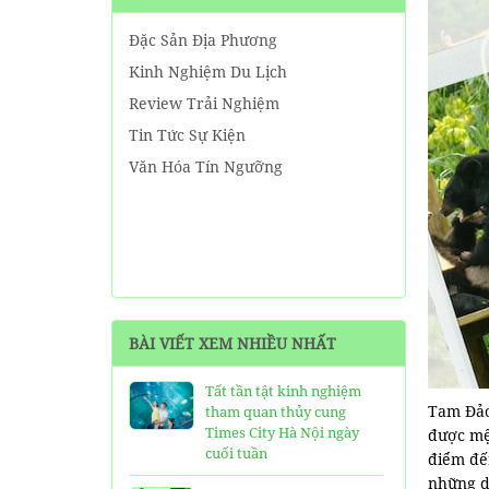
Đặc Sản Địa Phương
Kinh Nghiệm Du Lịch
Review Trải Nghiệm
Tin Tức Sự Kiện
Văn Hóa Tín Ngưỡng
BÀI VIẾT XEM NHIỀU NHẤT
Tất tần tật kinh nghiệm
Tam Đảo
tham quan thủy cung
Times City Hà Nội ngày
được mệ
cuối tuần
điểm đến
những d