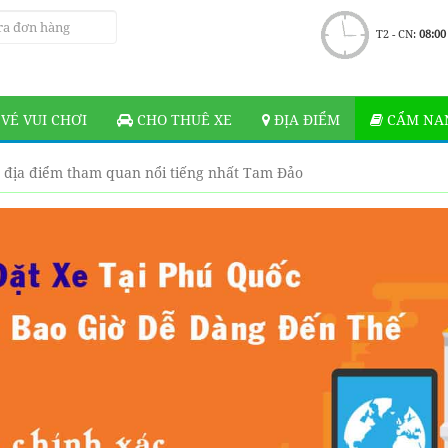
T2 - CN:
08:00
VÉ VUI CHƠI
CHO THUÊ XE
ĐỊA ĐIỂM
CẨM NAN
 địa điểm tham quan nổi tiếng nhất Tam Đảo