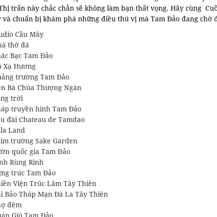
. Thị trấn này chắc chắn sẽ không làm bạn thất vọng. Hãy cùng Cuồ
y và chuẩn bị khám phá những điều thú vị mà Tam Đảo đang chờ 
udio Cầu Mây
à thờ đá
ác Bạc Tam Đảo
ồ Xạ Hương
ảng trường Tam Đảo
n Bà Chúa Thượng Ngàn
ng trời
áp truyền hình Tam Đảo
u đài Chateau de Tamdao
la Land
im trường Sake Garden
ờn quốc gia Tam Đảo
nh Rùng Rình
ng trúc Tam Đảo
iền Viện Trúc Lâm Tây Thiên
i Bảo Tháp Mạn Đà La Tây Thiên
hợ đêm
án Gió Tam Đảo