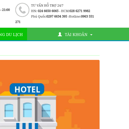
TƯ VẤN HỖ TRỢ 24/7
 - 21:00
HN:
024 6650 6065
- HCM:
028 6271 9982
Phú Quốc:
0297 6634 395
-Hotline:
0963 551
271
G DU LỊCH
TÀI KHOẢN