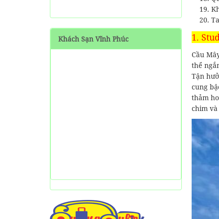
Kh
SHARE Cẩm nang du lịch
Măng Đen tự túc từ A-Z
Ta
1. Stu
Khách Sạn Vĩnh Phúc
HƯỚNG DẪN đi phượt Đảo
Thạnh An - Cần Giờ - Hồ
Cầu Mây,
Chí Minh từ A-Z
thể ngắ
Tận hưở
Hướng Dẫn Đi Tà Đùng -
cung bậ
Vịnh Hạ Long trên cạn ở
thảm ho
Tây Nguyên
chim và