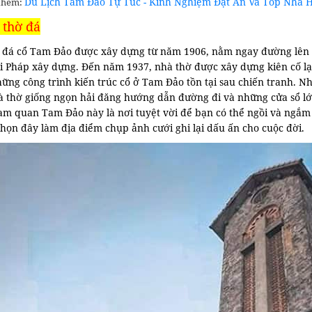
Du Lịch Tam Đảo Tự Túc - Kinh Nghiệm Đặt Ăn Và Top Nhà 
thêm:
 thờ đá
 đá cổ Tam Đảo được xây dựng từ năm 1906, nằm ngay đường lên n
 Pháp xây dựng. Đến năm 1937, nhà thờ được xây dựng kiên cố lại 
ững công trình kiến trúc cổ ở Tam Đảo tồn tại sau chiến tranh. N
à thờ giống ngọn hải đăng hướng dẫn đường đi và những cửa sổ l
am quan Tam Đảo này là nơi tuyệt vời để bạn có thể ngồi và ngắm 
chọn đây làm địa điểm chụp ảnh cưới ghi lại dấu ấn cho cuộc đời.