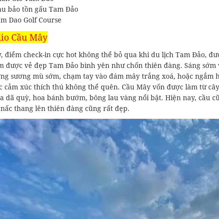
u bảo tồn gấu Tam Đảo
m Dao Golf Course
dio Cầu Mây
 điểm check-in cực hot không thể bỏ qua khi du lịch Tam Đảo, đượ
m được vẻ đẹp Tam Đảo bình yên như chốn thiên đàng. Sáng sớm và 
ng sương mù sớm, chạm tay vào đám mây trắng xoá, hoặc ngắm h
c cảm xúc thích thú không thể quên. Cầu Mây vốn được làm từ cây
a dã quỳ, hoa bánh bướm, bông lau vàng nổi bật. Hiện nay, cầu cũ
 nấc thang lên thiên đàng cũng rất đẹp.