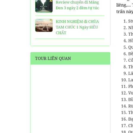
Review chuyến đi Măng
liêng,..
Đen 3 ngày 2 đêm tự túc
trấn nà
St
KINH NGHIỆM đi CHÙA
TAM CHÚC 1 Ngày SIÊU
Nh
CHẤT
Th
H
25 Ngôi Chùa ở Sài Gòn
Qu
LINH THIÊNG và ĐẸP nhất
Đề
TOUR LIÊN QUAN
Cổ
TOP 16 địa điểm du lịch
Th
HẤP DẪN nhất việt nam:
Lâ
Bạn đã đi được những nơi
La
nào?
Ph
Trọn bộ thông tin tuyến
Vư
cáp treo Núi Bà Đen Tây
Đỉ
Ninh
Rừ
Th
HƯỚNG DẪN đi du lịch
Đạ
TAM ĐẢO chi tiết kèm
C
thông tin liên hệ
Qu