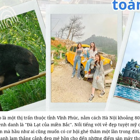
 là một thị trấn thuộc tỉnh Vĩnh Phúc, nằm cách Hà Nội khoảng 80
nh danh là "Đà Lạt của miền Bắc". Nổi tiếng với vẻ đẹp tuyệt mỹ
 mà hầu như ai cũng muốn có cơ hội ghé thăm một lần trong đời. V
anh lam thắng cảnh đẹp mê hồn cho đến những điểm săn mây thơ 