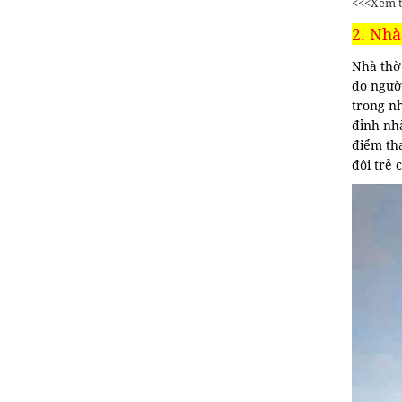
<<<Xem 
2. Nhà
Nhà thờ
do người
trong nh
đỉnh nh
điểm th
đôi trẻ 