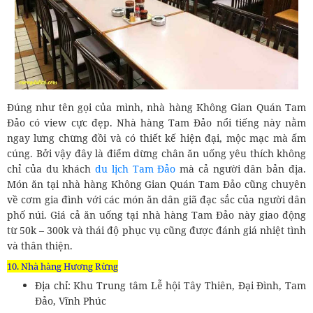
Đúng như tên gọi của mình, nhà hàng Không Gian Quán Tam
Đảo có view cực đẹp. Nhà hàng Tam Đảo nổi tiếng này nằm
ngay lưng chừng đồi và có thiết kế hiện đại, mộc mạc mà ấm
cúng. Bởi vậy đây là điểm dừng chân ăn uống yêu thích không
chỉ của du khách
du lịch Tam Đảo
mà cả người dân bản địa.
Món ăn tại nhà hàng Không Gian Quán Tam Đảo cũng chuyên
về cơm gia đình với các món ăn dân giã đạc sắc của người dân
phố núi. Giá cả ăn uống tại nhà hàng Tam Đảo này giao động
từ 50k – 300k và thái độ phục vụ cũng được đánh giá nhiệt tình
và thân thiện.
10. Nhà hàng Hương Rừng
Địa chỉ: Khu Trung tâm Lễ hội Tây Thiên, Đại Đình, Tam
Đảo, Vĩnh Phúc