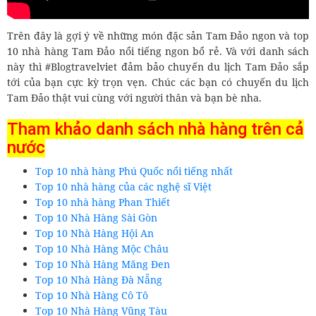
Trên đây là gợi ý về những món đặc sản Tam Đảo ngon và top
10 nhà hàng Tam Đảo nổi tiếng ngon bổ rẻ. Và với danh sách
này thì #Blogtravelviet đảm bảo chuyến du lịch Tam Đảo sắp
tới của bạn cực kỳ trọn vẹn. Chúc các bạn có chuyến du lịch
Tam Đảo thật vui cùng với người thân và bạn bè nha.
Tham khảo danh sách nhà hàng trên cả
nước
Top 10 nhà hàng Phú Quốc nổi tiếng nhất
Top 10 nhà hàng của các nghệ sĩ Việt
Top 10 nhà hàng Phan Thiết
Top 10 Nhà Hàng Sài Gòn
Top 10 Nhà Hàng Hội An
Top 10 Nhà Hàng Mộc Châu
Top 10 Nhà Hàng Măng Đen
Top 10 Nhà Hàng Đà Nẵng
Top 10 Nhà Hàng Cô Tô
Top 10 Nhà Hàng Vũng Tàu