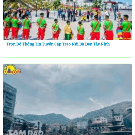
Trọn Bộ Thông Tin Tuyến Cáp Treo Núi Bà Đen Tây Ninh