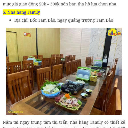
mức giá giao động 50k – 300k nên bạn tha hồ lựa chọn nha.
5. Nhà hàng Family
Địa chỉ: Dốc Tam Đảo, ngay quảng trường Tam Đảo
Nằm tại ngay trung tâm thị trấn, nhà hàng Family có thiết kế