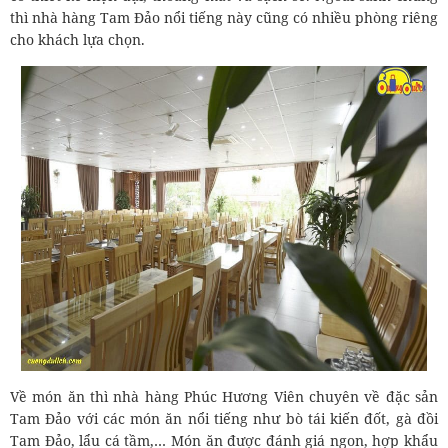
thì nhà hàng Tam Đảo nổi tiếng này cũng có nhiều phòng riêng
cho khách lựa chọn.
Về món ăn thì nhà hàng Phúc Hương Viên chuyên về đặc sản
Tam Đảo với các món ăn nổi tiếng như bò tái kiến đốt, gà đồi
Tam Đảo, lẩu cá tầm,… Món ăn được đánh giá ngon, hợp khẩu