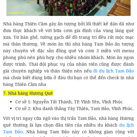
Nhà hàng Thiên Cầm gây ấn tượng bởi lối thiết kế dân dã như
đưa thực khách về với bữa cơm gia đình của vùng làng quê
xưa. Từ bàn ghế, tường gạch đế đồ trang trí đều rất mộc mạc
mà thân thương. Về món ăn thì nhà hàng Tam Đảo ấn tượng
này chuyên về đặc sản đồng quê và cơm 3 miền với menu
phong phú nên phù hợp cho nhiều nhóm khách. Món ăn ngon
được trình. Thái đội phục vụ của nhân viên cũng được đánh
giá chuyên nghiệp và thân thiện nên nếu
đi du lịch Tam Đảo
mà chưa biết dùng bữa ở đâu thì bạn có thể đến check in nhà
hàng Thiên Cầm nha
7. Nhà hàng Hương Quê
Cơ sở 1: Nguyễn Tất Thành, TP. Vĩnh Yên, Vĩnh Phúc
Cơ sở 2: Khu danh thắng Tây Thiên, Tam Đảo, Vĩnh Phúc.
Với vị trí ngay cửa ngõ vào thị trấn Tam Đảo, nhà hàng Hương
quê thường là lựa chọn đầu tiên của nhiều du khách
du lịch
Tam Đảo
. Nhà hàng Tam Đảo này có không gian rộng với