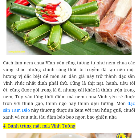
Cách làm nem chua Vĩnh yên cũng tương tự như nem chua các
vùng khác nhưng chính công thức bí truyền đã tạo nên một
hương vị đặc biệt để món ăn dân giã này trở thành đặc sản
Vĩnh Phúc nhất định phải thử. Cũng là thịt nạt, hành, tiêu tỏi
ớt, cũng được gói trong lá ổi nhưng cái khác là thính trộn trong
nem, Tùy vào từng thời điểm mà nem chua Vĩnh yên sẽ được
trộn với thính gạo, thính ngô hay thính đậu tương. Món
đặc
sản Tam Đảo
này thường được ăn kèm với rau húng quế, chuối
xanh và rau mùi tàu đảm bảo bao ngon bao ghiền nha
4. Bánh trùng mật mía Vĩnh Tường