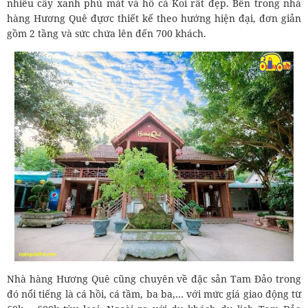
nhiều cây xanh phủ mát và hồ cá Koi rất đẹp. Bên trong nhà
hàng Hương Quê đựơc thiết kế theo hướng hiện đại, đơn giản
gồm 2 tầng và sức chứa lên đến 700 khách.
Nhà hàng Hương Quê cũng chuyên về đặc sản Tam Đảo trong
đó nổi tiếng là cá hồi, cá tầm, ba ba,… với mức giá giao động từ