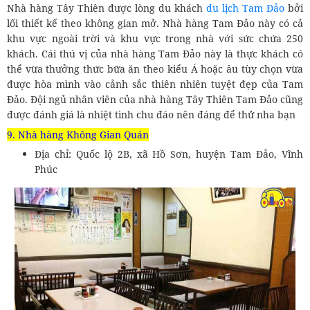
Nhà hàng Tây Thiên được lòng du khách
du lịch Tam Đảo
bởi
lối thiết kế theo không gian mở. Nhà hàng Tam Đảo này có cả
khu vực ngoài trời và khu vực trong nhà với sức chứa 250
khách. Cái thú vị của nhà hàng Tam Đảo này là thực khách có
thể vừa thưởng thức bữa ăn theo kiểu Á hoặc âu tùy chọn vừa
được hòa mình vào cảnh sắc thiên nhiên tuyệt đẹp của Tam
Đảo. Đội ngủ nhân viên của nhà hàng Tây Thiên Tam Đảo cũng
được đánh giá là nhiệt tình chu đáo nên đáng để thử nha bạn
9. Nhà hàng Không Gian Quán
Địa chỉ: Quốc lộ 2B, xã Hồ Sơn, huyện Tam Đảo, Vĩnh
Phúc