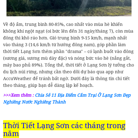
Về độ ẩm, trung bình 80-85%, cao nhất vào mùa hè khiến
không khí ngột ngạt (oi bức lên đến 31 ngày/tháng 7), còn mùa
đông thì khô ráo hơn. Gió trung bình 9-15 km/h, mạnh nhất
vào tháng 3 (14,6 km/h từ hướng đông nam), góp phần làm
thời tiết Lạng Sơn thêm phần "drama" – có lạnh buốt vào đông
(sương giá, sương mù dày đặc) và nóng bức vào hè (nắng gắt,
mây bao phủ 89%). Tổng thể, thời tiết ở Lạng Sơn lý tưởng cho
du lịch núi rừng, nhưng cần theo dõi dự báo qua app như
AccuWeather để tránh bất ngờ. Dưới đây là thông tin chi tiết
theo tháng, giúp bạn dễ dàng lập kế hoạch.
>>>Xem thêm :
Chia Sẻ 11 Địa Điểm Cắm Trại Ở Lạng Sơn Đẹp
Nghiêng Nước Nghiêng Thành
Thời Tiết Lạng Sơn các tháng trong
năm