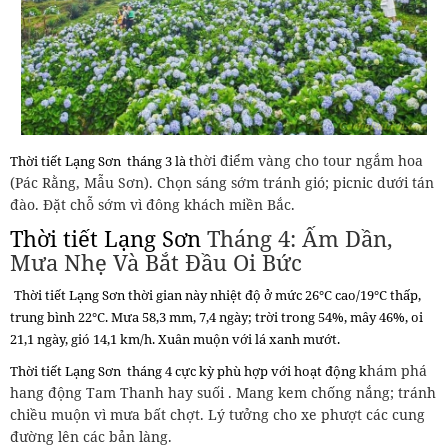
hời điểm vàng cho tour ngắm hoa
Thời tiết Lạng Sơn
tháng 3 là t
(Pác Rằng, Mẫu Sơn). Chọn sáng sớm tránh gió; picnic dưới tán
đào. Đặt chỗ sớm vì đông khách miền Bắc.
Thời tiết Lạng Sơn
Tháng 4: Ấm Dần,
Mưa Nhẹ Và Bắt Đầu Oi Bức
Thời tiết Lạng Sơn
thời gian này nhiệt độ ở mức
26°C cao/19°C thấp,
trung bình 22°C. Mưa 58,3 mm, 7,4 ngày; trời trong 54%, mây 46%, oi
21,1 ngày, gió 14,1 km/h. Xuân muộn với lá xanh mướt.
hám phá
Thời tiết Lạng Sơn
tháng 4 cực kỳ phù hợp với hoạt động k
hang động Tam Thanh hay suối . Mang kem chống nắng; tránh
chiều muộn vì mưa bất chợt. Lý tưởng cho xe phượt các cung
đường lên các bản làng.