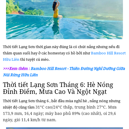
Thời tiết Lạng Sơn
thời gian này đúng là có chút nắng nhưng nếu đi
thăm quan suối hay ở các homestay có hồ bởi như
Bamboo Hill Resort
Hữu Liên
thì tuyệt cú mèo.
>>>Xem thêm :
Bamboo Hill Resort - Thiên Đường Nghỉ Dưỡng Giữa
Núi Rừng Hữu Liên
Thời tiết Lạng Sơn
Tháng 6: Hè Nóng
Đỉnh Điểm, Mưa Cao Và Ngột Ngạt
Thời tiết Lạng Sơn
tháng 6 , bắt đầu mùa nghỉ hè , nắng nóng nhưng
31°C cao/24°C thấp, trung bình 27°C. Mưa
nhiệt độ cũng tầm
173,9 mm, 16,4 ngày; mây bao phủ 89% (cao nhất), oi 29,6
ngày, gió 11,4 km/h từ nam.