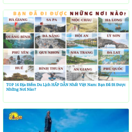
TOP 16 Địa Điểm Du Lịch HẤP DẪN Nhất Việt Nam: Bạn Đã Đi Được
Những Nơi Nào?