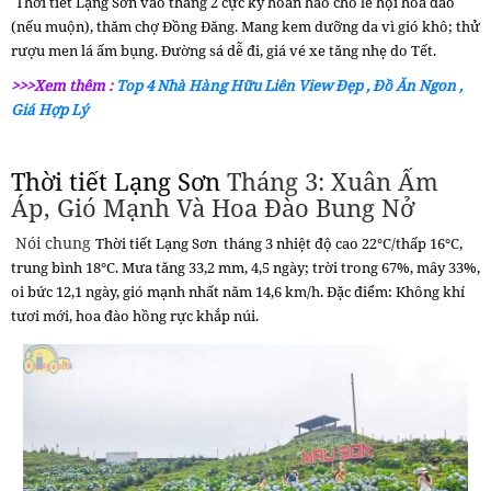
Thời tiết Lạng Sơn
vào tháng 2 cực kỳ h
oàn hảo cho lễ hội hoa đào
(nếu muộn), thăm chợ Đồng Đăng. Mang kem dưỡng da vì gió khô; thử
rượu men lá ấm bụng. Đường sá dễ đi, giá vé xe tăng nhẹ do Tết.
>>>Xem thêm :
Top 4 Nhà Hàng Hữu Liên View Đẹp , Đồ Ăn Ngon ,
Giá Hợp Lý
Thời tiết Lạng Sơn
Tháng 3: Xuân Ấm
Áp, Gió Mạnh Và Hoa Đào Bung Nở
Nói chung
Thời tiết Lạng Sơn
tháng 3 nhiệt độ c
ao 22°C/thấp 16°C,
trung bình 18°C. Mưa tăng 33,2 mm, 4,5 ngày; trời trong 67%, mây 33%,
oi bức 12,1 ngày, gió mạnh nhất năm 14,6 km/h. Đặc điểm: Không khí
tươi mới, hoa đào hồng rực khắp núi.