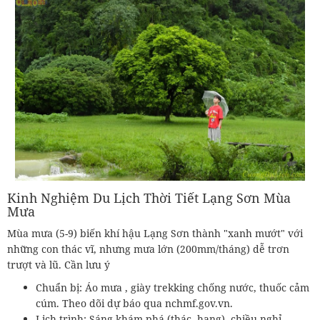
Kinh Nghiệm Du Lịch Thời Tiết Lạng Sơn Mùa
Mưa
Mùa mưa (5-9) biến khí hậu Lạng Sơn thành "xanh mướt" với
những con thác vĩ, nhưng mưa lớn (200mm/tháng) dễ trơn
trượt và lũ. Cần lưu ý
Chuẩn bị: Áo mưa , giày trekking chống nước, thuốc cảm
cúm. Theo dõi dự báo qua nchmf.gov.vn.
Lịch trình: Sáng khám phá (thác, hang), chiều nghỉ