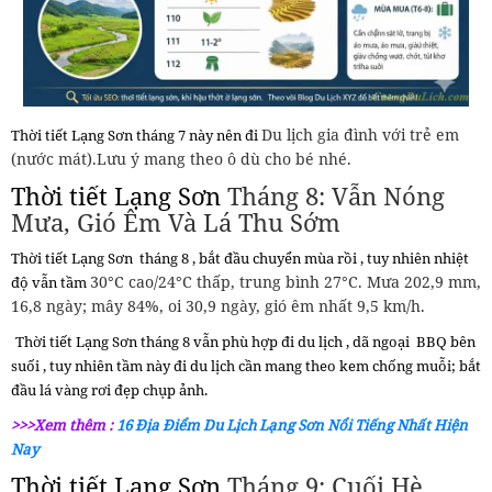
Du lịch gia đình với trẻ em
Thời tiết Lạng Sơn
tháng 7 này nên đi
(nước mát).Lưu ý mang theo ô dù cho bé nhé.
Thời tiết Lạng Sơn
Tháng 8: Vẫn Nóng
Mưa, Gió Êm Và Lá Thu Sớm
Thời tiết Lạng Sơn
tháng 8 , bắt đầu chuyển mùa rồi , tuy nhiên nhiệt
30°C cao/24°C thấp, trung bình 27°C. Mưa 202,9 mm,
độ vẫn tầm
16,8 ngày; mây 84%, oi 30,9 ngày, gió êm nhất 9,5 km/h.
Thời tiết Lạng Sơn
tháng 8 vẫn phù hợp đi du lịch , dã ngoại
BBQ bên
suối , tuy nhiên tầm này đi du lịch cần mang theo kem chống muỗi; bắt
đầu lá vàng rơi đẹp chụp ảnh.
>>>Xem thêm :
16 Địa Điểm Du Lịch Lạng Sơn Nổi Tiếng Nhất Hiện
Nay
Thời tiết Lạng Sơn
Tháng 9: Cuối Hè,