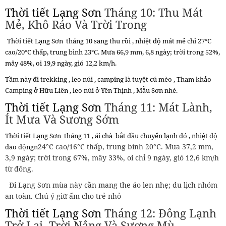
Thời tiết Lạng Sơn
Tháng 10: Thu Mát
Mẻ, Khô Ráo Và Trời Trong
Thời tiết Lạng Sơn
tháng 10 sang thu rồi , nhiệt độ mát mẻ chỉ
27°C
cao/20°C thấp, trung bình 23°C. Mưa 66,9 mm, 6,8 ngày; trời trong 52%,
mây 48%, oi 19,9 ngày, gió 12,2 km/h.
Tầm này đi trekking , leo núi , camping là tuyệt cú mèo , Tham khảo
Camping ở Hữu Liên , leo núi ở Yên Thịnh , Mẫu Sơn nhé.
Thời tiết Lạng Sơn
Tháng 11: Mát Lành,
Ít Mưa Và Sương Sớm
Thời tiết Lạng Sơn
tháng 11 , ái chà bắt đầu chuyển lạnh đó , nhiệt độ
24°C cao/16°C thấp, trung bình 20°C. Mưa 37,2 mm,
dao độngn
3,9 ngày; trời trong 67%, mây 33%, oi chỉ 9 ngày, gió 12,6 km/h
từ đông.
Đi Lạng Sơn mùa này cần mang the áo len nhẹ; du lịch nhóm
an toàn. Chú ý giữ ấm cho trẻ nhỏ
Thời tiết Lạng Sơn
Tháng 12: Đông Lạnh
Trở Lại, Trời Nắng Và Sương Mù