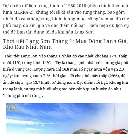
Dựa trên dữ liệu trung bình từ 1980-2016 (điều chỉnh theo mô
hình MERRA-2), chúng tôi sẽ đi sâu vào từng tháng, bao gồm
nhiệt độ cao/thấp/trung bình, lượng mưa, số ngày mưa, độ che
phủ mây, độ ẩm, gió và đặc điểm nổi bật – kèm mẹo du lịch cụ
thể để bạn tận dụng tối đa khí hậu Lạng Sơn.
Thời tiết Lạng Sơn Tháng 1: Mùa Đông Lạnh Giá,
Khô Ráo Nhất Năm
Thời tiết Lạng Sơn
vào tháng 1
Nhiệt độ cao nhất khoảng 17°C, thấp
nhất 11°C, trung bình 14°C – đây là tháng lạnh nhất với sương giá phổ
biến ở vùng cao. Lượng mưa chỉ 16,8 mm, số ngày mưa vỏn vẹn 2,3
ngày; trời trong xanh 71% thời gian, độ che phủ mây thấp (29%), độ
ẩm dễ chịu , gió 13,7 km/h từ đông nam. Đặc điểm nổi bật: Không khí
trong lành, sương mù buổi sáng tạo nên cảnh quan huyền ảo như
"sương phủ núi rừng".