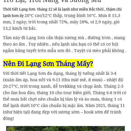
Thời tiết Lạng Sơn
tháng 12 sẽ là lạnh như miền Bắc thôi , thậm chí
20°C cao/12°C thấp, trung bình 16°C. Mưa ít 15,3
lạnh hơn ấy
mm, 2 ngày; trời trong nhất 72%, mây 28%, oi 2,9 ngày, gió
13,2 km/h từ bắc.
Tầm này đi Lạng Sơn cẩn thận sương mù , đường trơn , mang
theo áo ấm . Tuy nhiên , nếu lạnh sâu bạn có thể có cơ hội
ngắm băng tuyết trên mẫu sơn đó . Tuyệt cú mèo phải không .
Nên Đi Lạng Sơn Tháng Mấy?
Với thời tiết Lạng Sơn đa dạng, tháng lý tưởng nhất là 3-4
(xuân ấm áp, hoa nở) và 9-11 (thu mát mẻ, ít mưa) – nhiệt độ
20-27°C, trời trong xanh, dễ trekking và chụp ảnh. Tháng 2-3
cho fan hoa đào, tháng 10 cho tour biên giới. Tháng 6-8 trời có
thể mưa bất chợt nên chuẩn bị tâm lý và áo mưa, tháng 1 có
thể lạnh dưới 10°C cần chuẩn bị mặc ấm. Năm 2025, tháng 11
(như hiện tại) đang đẹp với sương sớm – book sớm để tránh
đông!