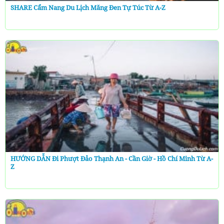
SHARE Cẩm Nang Du Lịch Măng Đen Tự Túc Từ A-Z
HƯỚNG DẪN Đi Phượt Đảo Thạnh An - Cần Giờ - Hồ Chí Minh Từ A-
Z