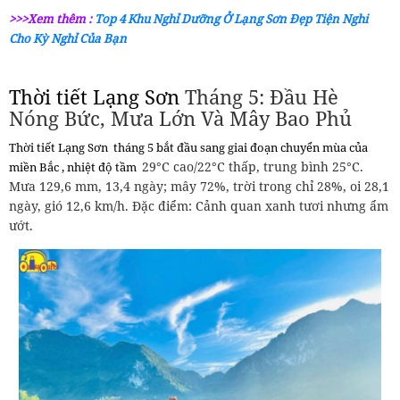
>>>Xem thêm :
Top 4 Khu Nghỉ Dưỡng Ở Lạng Sơn Đẹp Tiện Nghi
Cho Kỳ Nghỉ Của Bạn
Thời tiết Lạng Sơn
Tháng 5: Đầu Hè
Nóng Bức, Mưa Lớn Và Mây Bao Phủ
Thời tiết Lạng Sơn
tháng 5 bắt đầu sang giai đoạn chuyển mùa của
29°C cao/22°C thấp, trung bình 25°C.
miền Bắc , nhiệt độ tầm
Mưa 129,6 mm, 13,4 ngày; mây 72%, trời trong chỉ 28%, oi 28,1
ngày, gió 12,6 km/h. Đặc điểm: Cảnh quan xanh tươi nhưng ẩm
ướt.