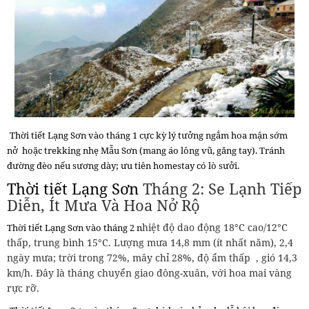
Thời tiết Lạng Sơn
vào tháng 1 cực kỳ l
ý tưởng ngắm hoa mận sớm
nở hoặc trekking nhẹ Mẫu Sơn (mang áo lông vũ, găng tay). Tránh
đường đèo nếu sương dày; ưu tiên homestay có lò sưởi.
Thời tiết Lạng Sơn
Tháng 2: Se Lạnh Tiếp
Diễn, Ít Mưa Và Hoa Nở Rộ
hiệt độ dao động 18°C cao/12°C
Thời tiết Lạng Sơn
vào tháng 2 n
thấp, trung bình 15°C. Lượng mưa 14,8 mm (ít nhất năm), 2,4
ngày mưa; trời trong 72%, mây chỉ 28%, độ ẩm thấp , gió 14,3
km/h. Đây là tháng chuyển giao đông-xuân, với hoa mai vàng
rực rỡ.