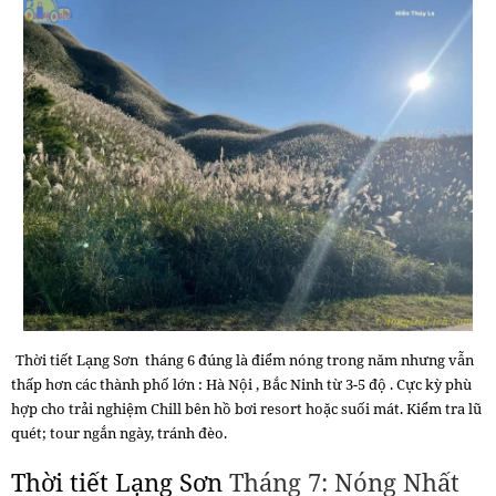
Thời tiết Lạng Sơn
tháng 6 đúng là điểm nóng trong năm nhưng vẫn
thấp hơn các thành phố lớn : Hà Nội , Bắc Ninh từ 3-5 độ . Cực kỳ phù
hợp cho trải nghiệm
Chill bên hồ bơi resort hoặc suối mát. Kiểm tra lũ
quét; tour ngắn ngày, tránh đèo.
Thời tiết Lạng Sơn
Tháng 7: Nóng Nhất