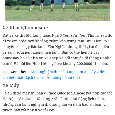
Xe Khách/Limousine
Đặt vé xe đi Hữu Lũng hoặc Ngã 3 Yên Sơn - Yên Thịnh, sau đó
đi xe ôm hoặc taxi khoảng 20km vào trung tâm Hữu Liên.Có 1
chuyến xe chạy Bắc Sơn - Yên Nghĩa nhưng thời gian đi chiều
về sáng sớm nên không tiện lắm . Bạn có thể liên hệ các
homestay họ có dịch vụ xe ghép xe nối chuyến đi thẳng từ nhà
bạn ở Hà nội lên Hữu Liên , giá vé khoảng 200.000đ/ 1 chiều.
<<<<Xem thêm:
Kinh nghiệm du lịch Lạng Sơn 3 ngày 2 đêm
chi tiết nhất (Lịch trình – Ăn uống – Lưu trú)
Xe Máy
Nếu đi xe máy thì bạn đi theo Quốc lộ 1A hoặc kết hợp cao tốc
Hà Nội - Bắc Giang .Khoảng 2.5h là tới .Chủ động lịch trình,
nhưng cần kinh nghiệm đi đường dài và đảm bảo an toàn vì
tuyến này rất nhiều xe tải lớn