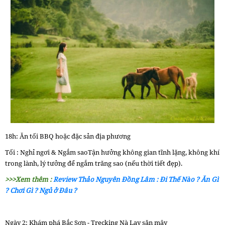
18h: Ăn tối BBQ hoặc đặc sản địa phương
Tối : Nghỉ ngơi & Ngắm saoTận hưởng không gian tĩnh lặng, không khí
trong lành, lý tưởng để ngắm trăng sao (nếu thời tiết đẹp).
>>>Xem thêm :
Review Thảo Nguyên Đồng Lâm : Đi Thế Nào ? Ăn Gì
? Chơi Gì ? Ngủ ở Đâu ?
Ngày 2: Khám phá Bắc Sơn - Trecking Nà Lay săn mây