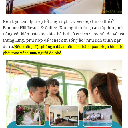
Nếu bạn cần dịch vụ tốt , tiện nghi , view đẹp thì có thể ở
Bamboo Hill Resort & Coffee: Khu nghỉ dưỡng cao cấp hơn, nổi
tiếng với kiến trúc độc đáo, bể bơi vô cực có view núi đá vôi và
thung lũng, phù hợp để "check-in sống ảo" như lịch trình bạn
đề ra.
Nếu không đặt phòng ở đây muốn lên thăm quan chụp hình thì
phải mua vé 55.000/ người đó nhé