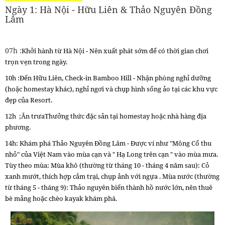
Ngày 1: Hà Nội - Hữu Liên & Thảo Nguyên Đồng
Lâm
07h :
Khởi hành từ Hà Nội - Nên xuất phát sớm để có thời gian chơi
trọn vẹn trong ngày.
10h :Đến Hữu Liên, Check-in Bamboo Hill - Nhận phòng nghỉ dưỡng
(hoặc homestay khác), nghỉ ngơi và chụp hình sống ảo tại các khu vực
đẹp của Resort.
12h ;Ăn trưaThưởng thức đặc sản tại homestay hoặc nhà hàng địa
phương.
14h: Khám phá Thảo Nguyên Đồng Lâm - Được ví như "Mông Cổ thu
nhỏ" của Việt Nam vào mùa cạn và " Hạ Long trên cạn " vào mùa mưa.
Tùy theo mùa: Mùa khô (thường từ tháng 10 - tháng 4 năm sau): Cỏ
xanh mướt, thích hợp cắm trại, chụp ảnh với ngựa . Mùa nước (thường
từ tháng 5 - tháng 9): Thảo nguyên biến thành hồ nước lớn, nên thuê
bè mảng hoặc chèo kayak khám phá.