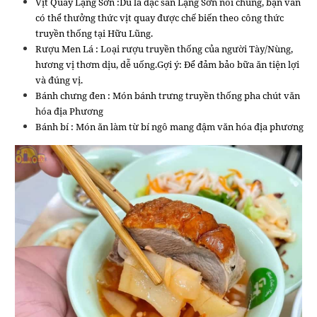
Vịt Quay Lạng Sơn :Dù là đặc sản Lạng Sơn nói chung, bạn vẫn
có thể thưởng thức vịt quay được chế biến theo công thức
truyền thống tại Hữu Lũng.
Rượu Men Lá : Loại rượu truyền thống của người Tày/Nùng,
hương vị thơm dịu, dễ uống.Gợi ý: Để đảm bảo bữa ăn tiện lợi
và đúng vị.
Bánh chưng đen : Món bánh trưng truyền thống pha chút văn
hóa địa Phương
Bánh bí : Món ăn làm từ bí ngô mang đậm văn hóa địa phương