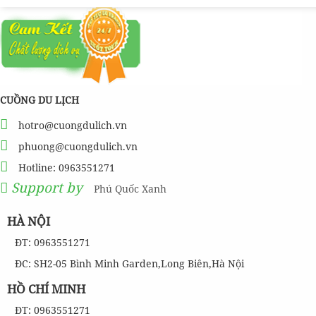
CUỒNG DU LỊCH
hotro@cuongdulich.vn
phuong@cuongdulich.vn
Hotline: 0963551271
Support by
Phú Quốc Xanh
HÀ NỘI
ĐT: 0963551271
ĐC: SH2-05 Bình Minh Garden,Long Biên,Hà Nội
HỒ CHÍ MINH
ĐT: 0963551271