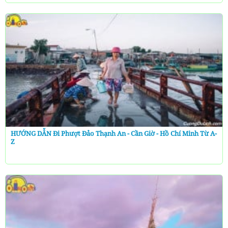
HƯỚNG DẪN Đi Phượt Đảo Thạnh An - Cần Giờ - Hồ Chí Minh Từ A-
Z