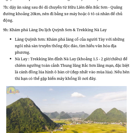
7h: dậy ăn sáng sau đó di chuyển từ Hữu Liên đến Bắc Sơn - Quãng
đường khoảng 20km, nên đi bằng xe máy hoặc ô tô cá nhân để chủ
động.
9h: Khám phá Làng Du lịch Quỳnh Sơn & Trekking Nà Lay
Làng Quỳnh Sơn: Khám phá làng cổ của người Tày với những
ngôi nhà sàn truyền thống độc đáo, tìm hiểu văn hóa địa
phương.
Nà Lay : Trekking lên đỉnh Nà Lay (khoảng 1.5 - 2 giờ/chiều) để
chiêm ngưỡng toàn cảnh Thung lũng Bắc Sơn lãng mạn, đặc biệt
là cánh đồng lúa hình ô bàn cờ (đẹp nhất vào mùa lúa). Nếu hên
thì bạn có thể gặp biển mây khổng lồ nơi đây.