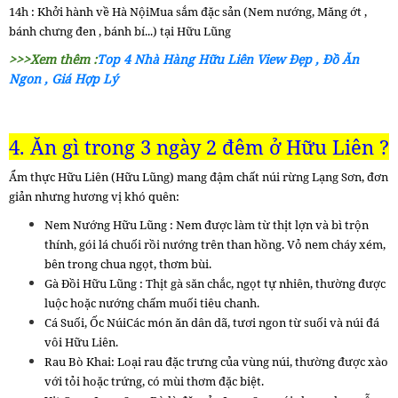
14h : Khởi hành về Hà NộiMua sắm đặc sản (Nem nướng, Măng ớt ,
bánh chưng đen , bánh bí...) tại Hữu Lũng
>>>Xem thêm :
Top 4 Nhà Hàng Hữu Liên View Đẹp , Đồ Ăn
Ngon , Giá Hợp Lý
4. Ăn gì trong 3 ngày 2 đêm ở Hữu Liên ?
Ẩm thực Hữu Liên (Hữu Lũng) mang đậm chất núi rừng Lạng Sơn, đơn
giản nhưng hương vị khó quên:
Nem Nướng Hữu Lũng : Nem được làm từ thịt lợn và bì trộn
thính, gói lá chuối rồi nướng trên than hồng. Vỏ nem cháy xém,
bên trong chua ngọt, thơm bùi.
Gà Đồi Hữu Lũng : Thịt gà săn chắc, ngọt tự nhiên, thường được
luộc hoặc nướng chấm muối tiêu chanh.
Cá Suối, Ốc NúiCác món ăn dân dã, tươi ngon từ suối và núi đá
vôi Hữu Liên.
Rau Bò Khai: Loại rau đặc trưng của vùng núi, thường được xào
với tỏi hoặc trứng, có mùi thơm đặc biệt.