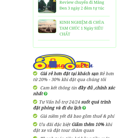
Review chuyến đi Măng
Đen 3 ngày 2 đêm tự túc
KINH NGHIỆM đi CHÙA
TAM CHÚC 1 Ngày SIÊU
CHẤT
25 Ngôi Chùa ở Sài Gòn
LINH THIÊNG và ĐẸP nhất
TOP 16 địa điểm du lịch
HẤP DẪN nhất việt nam:
Giá rẻ hơn đặt tại khách sạn
Rẻ hơn
Bạn đã đi được những nơi
từ 20% - 30% khi đặt qua chúng tôi
nào?
Cam kết thông tin
đầy đủ ,chính xác
nhất
Trọn bộ thông tin tuyến
Tư Vấn hỗ trợ 24/24
suốt quá trình
cáp treo Núi Bà Đen Tây
đặt phòng và đi du lịch
Ninh
Giá niêm yết đã bao gồm thuế & phí
HƯỚNG DẪN đi du lịch
Ưu đãi đặc biệt
Giảm thêm 10%
khi
TAM ĐẢO chi tiết kèm
đặt xe và đặt tour thăm quan
thông tin liên hệ