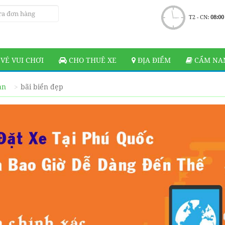
T2 - CN:
08:00
VÉ VUI CHƠI
CHO THUÊ XE
ĐỊA ĐIỂM
CẨM NAN
ạn
bãi biển đẹp