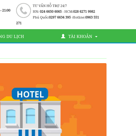
TƯ VẤN HỖ TRỢ 24/7
 - 21:00
HN:
024 6650 6065
- HCM:
028 6271 9982
Phú Quốc:
0297 6634 395
-Hotline:
0963 551
271
G DU LỊCH
TÀI KHOẢN