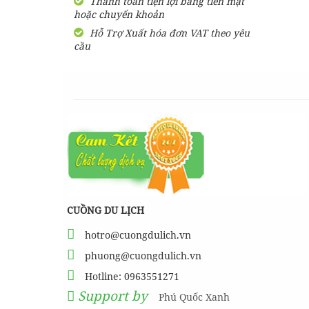
Thanh toán tiện lợi bằng tiền mặt
hoặc chuyển khoản
SHARE Cẩm nang du lịch
Măng Đen tự túc từ A-Z
Hỗ Trợ Xuất hóa đơn VAT theo yêu
cầu
HƯỚNG DẪN đi phượt Đảo
Thạnh An - Cần Giờ - Hồ
Chí Minh từ A-Z
Hướng Dẫn Đi Tà Đùng -
Vịnh Hạ Long trên cạn ở
Tây Nguyên
CUỒNG DU LỊCH
hotro@cuongdulich.vn
phuong@cuongdulich.vn
Hotline: 0963551271
Support by
Phú Quốc Xanh