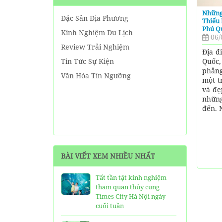
Những
Đặc Sản Địa Phương
Thiếu
Phú Q
Kinh Nghiệm Du Lịch
06/
Review Trải Nghiệm
Địa đ
Quốc,
Tin Tức Sự Kiện
phẳng
Văn Hóa Tín Ngưỡng
một t
và đẹ
những
đến. N
BÀI VIẾT XEM NHIỀU NHẤT
Tất tần tật kinh nghiệm
tham quan thủy cung
Times City Hà Nội ngày
cuối tuần