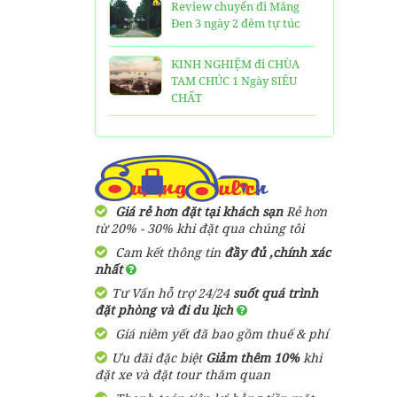
Review chuyến đi Măng
Đen 3 ngày 2 đêm tự túc
KINH NGHIỆM đi CHÙA
TAM CHÚC 1 Ngày SIÊU
CHẤT
25 Ngôi Chùa ở Sài Gòn
LINH THIÊNG và ĐẸP nhất
TOP 16 địa điểm du lịch
HẤP DẪN nhất việt nam:
Giá rẻ hơn đặt tại khách sạn
Rẻ hơn
Bạn đã đi được những nơi
từ 20% - 30% khi đặt qua chúng tôi
nào?
Cam kết thông tin
đầy đủ ,chính xác
nhất
Trọn bộ thông tin tuyến
Tư Vấn hỗ trợ 24/24
suốt quá trình
cáp treo Núi Bà Đen Tây
đặt phòng và đi du lịch
Ninh
Giá niêm yết đã bao gồm thuế & phí
HƯỚNG DẪN đi du lịch
Ưu đãi đặc biệt
Giảm thêm 10%
khi
TAM ĐẢO chi tiết kèm
đặt xe và đặt tour thăm quan
thông tin liên hệ