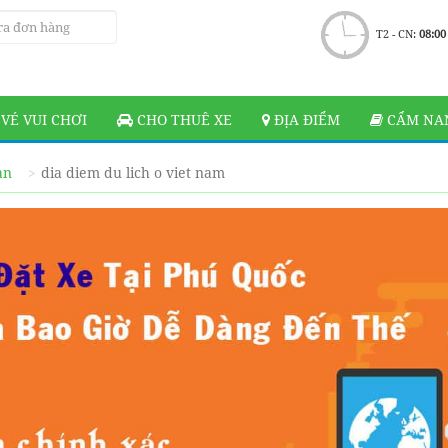
T2 - CN:
08:00
VÉ VUI CHƠI
CHO THUÊ XE
ĐỊA ĐIỂM
CẨM NAN
ạn
dia diem du lich o viet nam