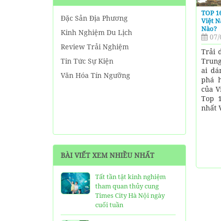
TOP 1
Đặc Sản Địa Phương
Việt 
Nào?
Kinh Nghiệm Du Lịch
07/
Review Trải Nghiệm
Trải 
Trung
Tin Tức Sự Kiện
ai d
Văn Hóa Tín Ngưỡng
phá h
của V
Top 1
nhất 
BÀI VIẾT XEM NHIỀU NHẤT
Tất tần tật kinh nghiệm
tham quan thủy cung
Times City Hà Nội ngày
cuối tuần