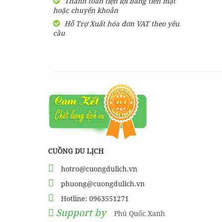
Thanh toán tiện lợi bằng tiền mặt
hoặc chuyển khoản
SHARE Cẩm nang du lịch
Măng Đen tự túc từ A-Z
Hỗ Trợ Xuất hóa đơn VAT theo yêu
cầu
HƯỚNG DẪN đi phượt Đảo
Thạnh An - Cần Giờ - Hồ
Chí Minh từ A-Z
Hướng Dẫn Đi Tà Đùng -
Vịnh Hạ Long trên cạn ở
Tây Nguyên
CUỒNG DU LỊCH
hotro@cuongdulich.vn
phuong@cuongdulich.vn
Hotline: 0963551271
Support by
Phú Quốc Xanh