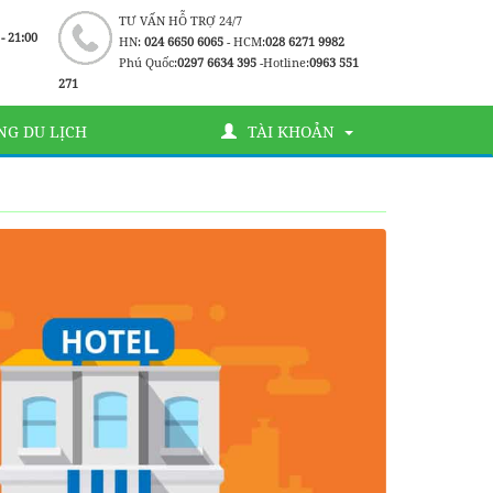
TƯ VẤN HỖ TRỢ 24/7
 - 21:00
HN:
024 6650 6065
- HCM:
028 6271 9982
Phú Quốc:
0297 6634 395
-Hotline:
0963 551
271
G DU LỊCH
TÀI KHOẢN