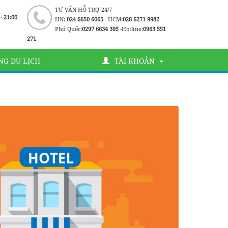
TƯ VẤN HỖ TRỢ 24/7
 - 21:00
HN:
024 6650 6065
- HCM:
028 6271 9982
Phú Quốc:
0297 6634 395
-Hotline:
0963 551
271
G DU LỊCH
TÀI KHOẢN