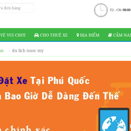
T2 - CN:
08:00
VÉ VUI CHƠI
CHO THUÊ XE
ĐỊA ĐIỂM
CẨM NAN
ạn
du lich nuoc my