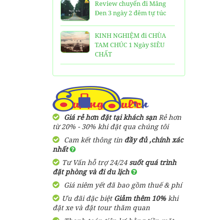
Review chuyến đi Măng
Đen 3 ngày 2 đêm tự túc
KINH NGHIỆM đi CHÙA
TAM CHÚC 1 Ngày SIÊU
CHẤT
25 Ngôi Chùa ở Sài Gòn
LINH THIÊNG và ĐẸP nhất
TOP 16 địa điểm du lịch
HẤP DẪN nhất việt nam:
Giá rẻ hơn đặt tại khách sạn
Rẻ hơn
Bạn đã đi được những nơi
từ 20% - 30% khi đặt qua chúng tôi
nào?
Cam kết thông tin
đầy đủ ,chính xác
nhất
Trọn bộ thông tin tuyến
Tư Vấn hỗ trợ 24/24
suốt quá trình
cáp treo Núi Bà Đen Tây
đặt phòng và đi du lịch
Ninh
Giá niêm yết đã bao gồm thuế & phí
HƯỚNG DẪN đi du lịch
Ưu đãi đặc biệt
Giảm thêm 10%
khi
TAM ĐẢO chi tiết kèm
đặt xe và đặt tour thăm quan
thông tin liên hệ