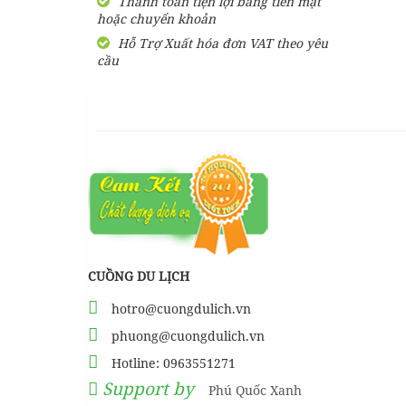
Thanh toán tiện lợi bằng tiền mặt
hoặc chuyển khoản
SHARE Cẩm nang du lịch
Măng Đen tự túc từ A-Z
Hỗ Trợ Xuất hóa đơn VAT theo yêu
cầu
HƯỚNG DẪN đi phượt Đảo
Thạnh An - Cần Giờ - Hồ
Chí Minh từ A-Z
Hướng Dẫn Đi Tà Đùng -
Vịnh Hạ Long trên cạn ở
Tây Nguyên
CUỒNG DU LỊCH
hotro@cuongdulich.vn
phuong@cuongdulich.vn
Hotline: 0963551271
Support by
Phú Quốc Xanh