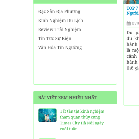
TOP 7 
Đặc Sản Địa Phương
Người 
Kinh Nghiệm Du Lịch
07/
Review Trải Nghiệm
Du lị
du kh
Tin Tức Sự Kiện
hành 
Văn Hóa Tín Ngưỡng
là mộ
cảnh
hành 
thế gi
BÀI VIẾT XEM NHIỀU NHẤT
Tất tần tật kinh nghiệm
tham quan thủy cung
Times City Hà Nội ngày
cuối tuần