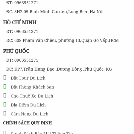
ĐT: 0963551271
ĐC: SH2-05 Bình Minh Garden,Long Biên,Hà Nội
HỒ CHÍ MINH
ĐT: 0963551271
ĐC: 608 Phạm Văn Chiêu, phường 13,Quận Gò Vấp,HCM
PHÚ QUỐC
ĐT: 0963551271
ĐC: KP7,Trần Hưng Đạo ,Dương Đông ,Phú Quốc, KG
Đặt Tour Du Lịch
Đặt Phòng Khách Sạn
Cho Thuê Xe Du Lịch
Địa Điểm Du Lịch
Cẩm Nang Du Lịch
CHÍNH SÁCH QUY ĐỊNH
Chính Sách Bảo Mật Thông Tin