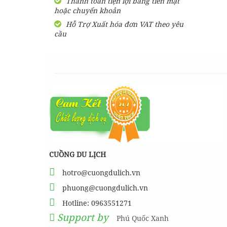
Thanh toán tiện lợi bằng tiền mặt
hoặc chuyển khoản
SHARE Cẩm nang du lịch
Măng Đen tự túc từ A-Z
Hỗ Trợ Xuất hóa đơn VAT theo yêu
cầu
HƯỚNG DẪN đi phượt Đảo
Thạnh An - Cần Giờ - Hồ
Chí Minh từ A-Z
Hướng Dẫn Đi Tà Đùng -
Vịnh Hạ Long trên cạn ở
Tây Nguyên
CUỒNG DU LỊCH
hotro@cuongdulich.vn
phuong@cuongdulich.vn
Hotline: 0963551271
Support by
Phú Quốc Xanh