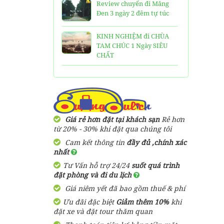
Review chuyến đi Măng
Đen 3 ngày 2 đêm tự túc
KINH NGHIỆM đi CHÙA
TAM CHÚC 1 Ngày SIÊU
CHẤT
25 Ngôi Chùa ở Sài Gòn
LINH THIÊNG và ĐẸP nhất
TOP 16 địa điểm du lịch
HẤP DẪN nhất việt nam:
Giá rẻ hơn đặt tại khách sạn
Rẻ hơn
Bạn đã đi được những nơi
từ 20% - 30% khi đặt qua chúng tôi
nào?
Cam kết thông tin
đầy đủ ,chính xác
nhất
Trọn bộ thông tin tuyến
Tư Vấn hỗ trợ 24/24
suốt quá trình
cáp treo Núi Bà Đen Tây
đặt phòng và đi du lịch
Ninh
Giá niêm yết đã bao gồm thuế & phí
HƯỚNG DẪN đi du lịch
Ưu đãi đặc biệt
Giảm thêm 10%
khi
TAM ĐẢO chi tiết kèm
đặt xe và đặt tour thăm quan
thông tin liên hệ