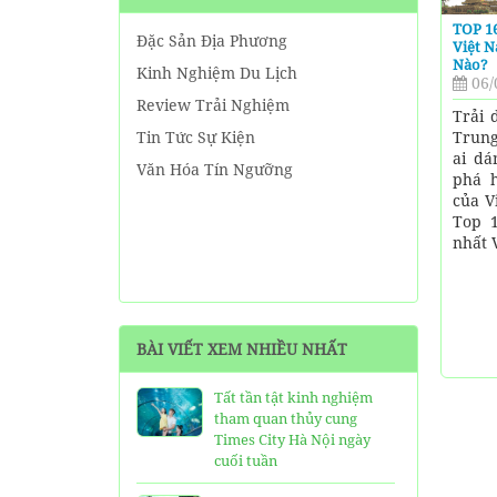
TOP 1
Đặc Sản Địa Phương
Việt 
Nào?
Kinh Nghiệm Du Lịch
06/
Review Trải Nghiệm
Trải 
Trung
Tin Tức Sự Kiện
ai d
Văn Hóa Tín Ngưỡng
phá h
của V
Top 1
nhất 
BÀI VIẾT XEM NHIỀU NHẤT
Tất tần tật kinh nghiệm
tham quan thủy cung
Times City Hà Nội ngày
cuối tuần