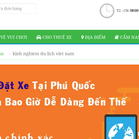
T2 - CN:
08:00
VÉ VUI CHƠI
CHO THUÊ XE
ĐỊA ĐIỂM
CẨM NAN
ạn
kinh nghiem du lich viet nam