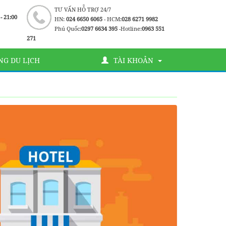
TƯ VẤN HỖ TRỢ 24/7
 - 21:00
HN:
024 6650 6065
- HCM:
028 6271 9982
Phú Quốc:
0297 6634 395
-Hotline:
0963 551
271
G DU LỊCH
TÀI KHOẢN