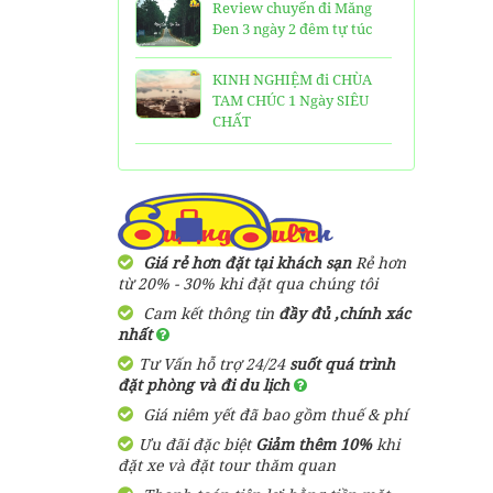
Review chuyến đi Măng
Đen 3 ngày 2 đêm tự túc
KINH NGHIỆM đi CHÙA
TAM CHÚC 1 Ngày SIÊU
CHẤT
25 Ngôi Chùa ở Sài Gòn
LINH THIÊNG và ĐẸP nhất
TOP 16 địa điểm du lịch
HẤP DẪN nhất việt nam:
Giá rẻ hơn đặt tại khách sạn
Rẻ hơn
Bạn đã đi được những nơi
từ 20% - 30% khi đặt qua chúng tôi
nào?
Cam kết thông tin
đầy đủ ,chính xác
nhất
Trọn bộ thông tin tuyến
Tư Vấn hỗ trợ 24/24
suốt quá trình
cáp treo Núi Bà Đen Tây
đặt phòng và đi du lịch
Ninh
Giá niêm yết đã bao gồm thuế & phí
HƯỚNG DẪN đi du lịch
Ưu đãi đặc biệt
Giảm thêm 10%
khi
TAM ĐẢO chi tiết kèm
đặt xe và đặt tour thăm quan
thông tin liên hệ