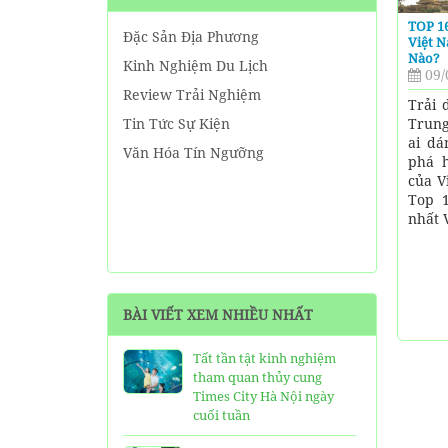
TOP 1
Đặc Sản Địa Phương
Việt 
Nào?
Kinh Nghiệm Du Lịch
09/
Review Trải Nghiệm
Trải 
Trung
Tin Tức Sự Kiện
ai d
Văn Hóa Tín Ngưỡng
phá h
của V
Top 1
nhất 
BÀI VIẾT XEM NHIỀU NHẤT
Tất tần tật kinh nghiệm
tham quan thủy cung
Times City Hà Nội ngày
cuối tuần