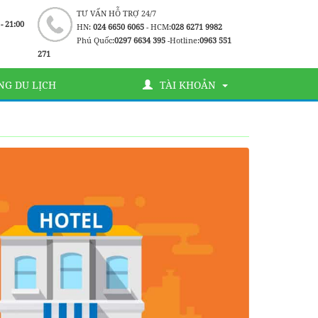
TƯ VẤN HỖ TRỢ 24/7
 - 21:00
HN:
024 6650 6065
- HCM:
028 6271 9982
Phú Quốc:
0297 6634 395
-Hotline:
0963 551
271
G DU LỊCH
TÀI KHOẢN