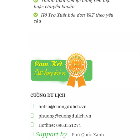
Thanh toán tiện lợi bằng tiền mặt
hoặc chuyển khoản
SHARE Cẩm nang du lịch
Măng Đen tự túc từ A-Z
Hỗ Trợ Xuất hóa đơn VAT theo yêu
cầu
HƯỚNG DẪN đi phượt Đảo
Thạnh An - Cần Giờ - Hồ
Chí Minh từ A-Z
Hướng Dẫn Đi Tà Đùng -
Vịnh Hạ Long trên cạn ở
Tây Nguyên
CUỒNG DU LỊCH
hotro@cuongdulich.vn
phuong@cuongdulich.vn
Hotline: 0963551271
Support by
Phú Quốc Xanh