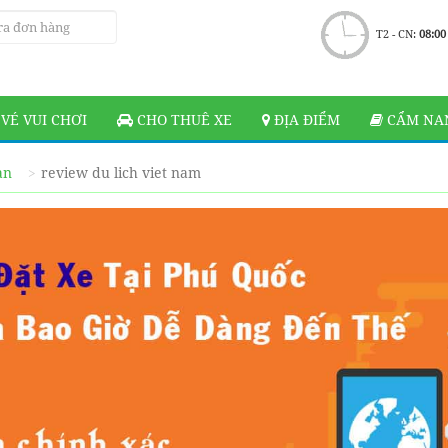
T2 - CN:
08:00
VÉ VUI CHƠI
CHO THUÊ XE
ĐỊA ĐIỂM
CẨM NAN
ạn
review du lich viet nam