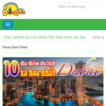
Toggle
navigation
Kinh nghiệm Du Lịch Khắp Việt Nam dành cho bạn
tham qu
Tham Quan Dubai