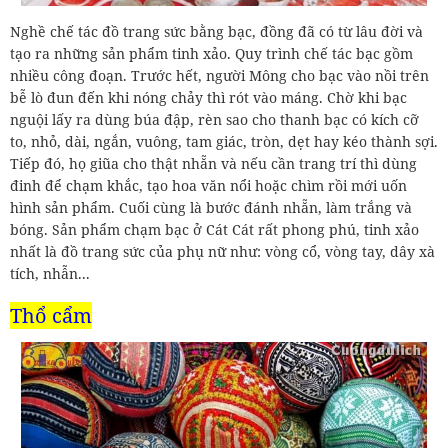
Nghề chế tác đồ trang sức bằng bạc, đồng đã có từ lâu đời và
tạo ra những sản phẩm tinh xảo. Quy trình chế tác bạc gồm
nhiều công đoạn. Trước hết, người Mông cho bạc vào nồi trên
bễ lò đun đến khi nóng chảy thì rót vào máng. Chờ khi bạc
nguội lấy ra dùng búa đập, rèn sao cho thanh bạc có kích cỡ
to, nhỏ, dài, ngắn, vuông, tam giác, tròn, dẹt hay kéo thành sợi.
Tiếp đó, họ giũa cho thật nhẵn và nếu cần trang trí thì dùng
đinh để chạm khắc, tạo hoa văn nổi hoặc chìm rồi mới uốn
hình sản phẩm. Cuối cùng là bước đánh nhẵn, làm trắng và
bóng. Sản phẩm chạm bạc ở Cát Cát rất phong phú, tinh xảo
nhất là đồ trang sức của phụ nữ như: vòng cổ, vòng tay, dây xà
tích, nhẫn...
Thổ cẩm