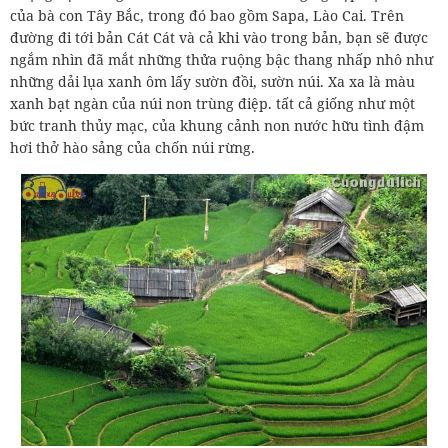
của bà con Tây Bắc, trong đó bao gồm Sapa, Lào Cai. Trên
đường đi tới bản Cát Cát và cả khi vào trong bản, bạn sẽ được
ngắm nhìn đã mắt những thửa ruộng bậc thang nhấp nhô như
những dải lụa xanh ôm lấy sườn đồi, sườn núi. Xa xa là màu
xanh bạt ngàn của núi non trùng điệp. tất cả giống như một
bức tranh thủy mạc, của khung cảnh non nước hữu tình đậm
hơi thở hào sảng của chốn núi rừng.