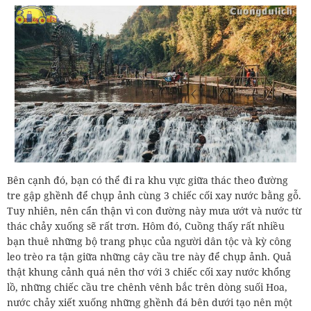
Bên cạnh đó, bạn có thể đi ra khu vực giữa thác theo đường
tre gập ghềnh để chụp ảnh cùng 3 chiếc cối xay nước bằng gỗ.
Tuy nhiên, nên cẩn thận vì con đường này mưa ướt và nước từ
thác chảy xuống sẽ rất trơn. Hôm đó, Cuồng thấy rất nhiều
bạn thuê những bộ trang phục của người dân tộc và kỳ công
leo trèo ra tận giữa những cây cầu tre này để chụp ảnh. Quả
thật khung cảnh quá nên thơ với 3 chiếc cối xay nước khổng
lồ, những chiếc cầu tre chênh vênh bắc trên dòng suối Hoa,
nước chảy xiết xuống những ghềnh đá bên dưới tạo nên một