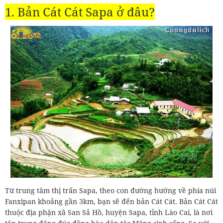
1. Bản Cát Cát Sapa ở đâu?
Từ trung tâm thị trấn Sapa, theo con đường hướng về phía núi
Fanxipan khoảng gần 3km, bạn sẽ đến bản Cát Cát. Bản Cát Cát
thuộc địa phận xã San Sả Hồ, huyện Sapa, tỉnh Lào Cai, là nơi