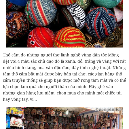
Thổ cẩm do những người thợ lành nghề vùng dân tộc Mông
dệt với 4 màu sắc chủ đạo đó là xanh, đỏ, trắng và vàng với rất
nhiều hình dáng, hoa văn độc đáo, đầy tính nghệ thuật. Những
tấm thổ cẩm bắt mắt được bày bán tại chợ, các gian hàng thổ
cẩm truyền thống sẽ giúp bạn được mở rộng tầm mắt và có thể
lựa chọn làm quà cho người thân của mình. Hãy ghé vào
những gian hàng lưu niệm, chọn mua cho mình một chiếc túi
hay vòng tay, ví…