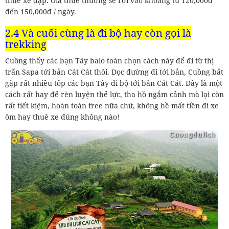
thuê xe đạp. Giá thuê thường sẽ rơi vào khoảng từ 120,000đ
đến 150,000đ / ngày.
2.4 Và cuối cùng là đi bộ hay còn gọi là
trekking
Cuồng thấy các bạn Tây balo toàn chọn cách này để đi từ thị
trấn Sapa tới bản Cát Cát thôi. Dọc đường đi tới bản, Cuồng bắt
gặp rất nhiều tốp các bạn Tây đi bộ tới bản Cát Cát. Đây là một
cách rất hay để rèn luyện thể lực, tha hồ ngắm cảnh mà lại còn
rất tiết kiệm, hoàn toàn free nữa chứ, không hề mất tiền đi xe
ôm hay thuê xe đúng không nào!