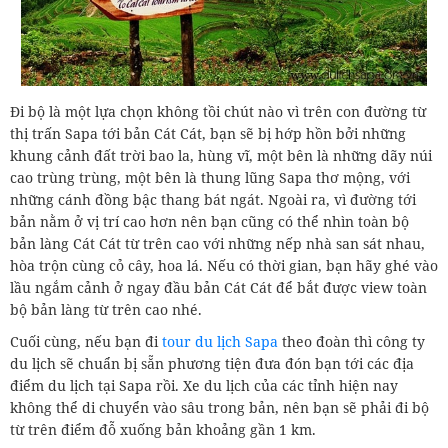
Đi bộ là một lựa chọn không tồi chút nào vì trên con đường từ
thị trấn Sapa tới bản Cát Cát, bạn sẽ bị hớp hồn bởi những
khung cảnh đất trời bao la, hùng vĩ, một bên là những dãy núi
cao trùng trùng, một bên là thung lũng Sapa thơ mộng, với
những cánh đồng bậc thang bát ngát. Ngoài ra, vì đường tới
bản nằm ở vị trí cao hơn nên bạn cũng có thể nhìn toàn bộ
bản làng Cát Cát từ trên cao với những nếp nhà san sát nhau,
hòa trộn cùng cỏ cây, hoa lá. Nếu có thời gian, bạn hãy ghé vào
lầu ngắm cảnh ở ngay đầu bản Cát Cát để bắt được view toàn
bộ bản làng từ trên cao nhé.
Cuối cùng, nếu bạn đi
tour du lịch Sapa
theo đoàn thì công ty
du lịch sẽ chuẩn bị sẵn phương tiện đưa đón bạn tới các địa
điểm du lịch tại Sapa rồi. Xe du lịch của các tỉnh hiện nay
không thể di chuyển vào sâu trong bản, nên bạn sẽ phải đi bộ
từ trên điểm đỗ xuống bản khoảng gần 1 km.