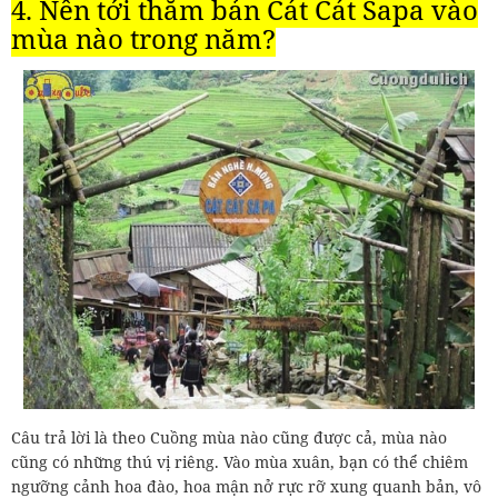
4. Nên tới thăm bản Cát Cát Sapa vào
mùa nào trong năm?
Câu trả lời là theo Cuồng mùa nào cũng được cả, mùa nào
cũng có những thú vị riêng. Vào mùa xuân, bạn có thể chiêm
ngưỡng cảnh hoa đào, hoa mận nở rực rỡ xung quanh bản, vô