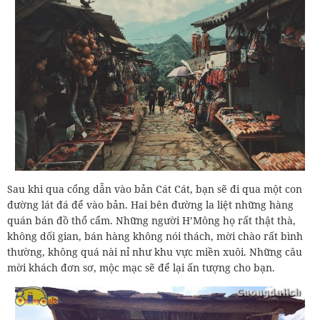
Sau khi qua cổng dẫn vào bản Cát Cát, bạn sẽ đi qua một con
đường lát đá để vào bản. Hai bên đường la liệt những hàng
quán bán đồ thổ cẩm. Những người H’Mông họ rất thật thà,
không dối gian, bán hàng không nói thách, mời chào rất bình
thường, không quá nài nỉ như khu vực miền xuôi. Những câu
mời khách đơn sơ, mộc mạc sẽ để lại ấn tượng cho bạn.