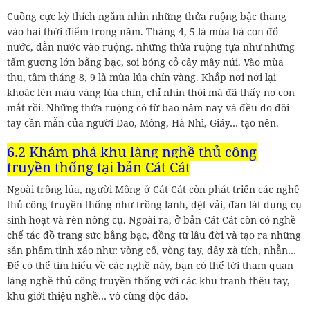
Cuồng cực kỳ thích ngắm nhìn những thửa ruộng bậc thang
vào hai thời điểm trong năm. Tháng 4, 5 là mùa bà con đổ
nước, dẫn nước vào ruộng. những thửa ruộng tựa như những
tấm gương lớn bằng bạc, soi bóng cỏ cây mây núi. Vào mùa
thu, tầm tháng 8, 9 là mùa lúa chín vàng. Khắp nơi nơi lại
khoác lên màu vàng lúa chín, chỉ nhìn thôi mà đã thấy no con
mắt rồi. Những thửa ruộng có từ bao năm nay và đều do đôi
tay cần mẫn của người Dao, Mông, Hà Nhì, Giáy… tạo nên.
6.2 Khám phá khu làng nghề thủ công
truyền thống tại bản Cát Cát
Ngoài trồng lúa, người Mông ở Cát Cát còn phát triển các nghề
thủ công truyền thống như trồng lanh, dệt vải, đan lát dụng cụ
sinh hoạt và rèn nông cụ. Ngoài ra, ở bản Cát Cát còn có nghề
chế tác đồ trang sức bằng bạc, đồng từ lâu đời và tạo ra những
sản phẩm tinh xảo như: vòng cổ, vòng tay, dây xà tích, nhẫn…
Để có thể tìm hiểu về các nghề này, bạn có thể tới tham quan
làng nghề thủ công truyền thống với các khu tranh thêu tay,
khu giới thiệu nghề… vô cùng độc đáo.