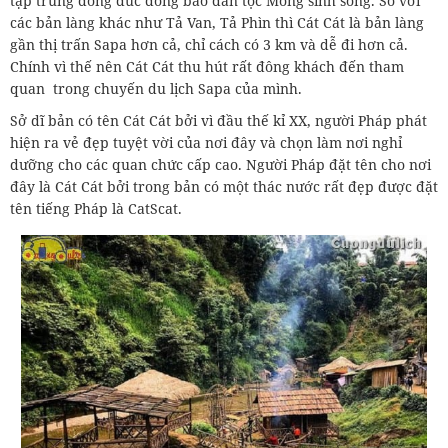
tập trung đông đúc đồng bào dân tộc Mông sinh sống. So với
các bản làng khác như Tả Van, Tả Phìn thì Cát Cát là bản làng
gần thị trấn Sapa hơn cả, chỉ cách có 3 km và dễ đi hơn cả.
Chính vì thế nên Cát Cát thu hút rất đông khách đến tham
quan trong chuyến du lịch Sapa của mình.
Sở dĩ bản có tên Cát Cát bởi vì đầu thế kỉ XX, người Pháp phát
hiện ra vẻ đẹp tuyệt vời của nơi đây và chọn làm nơi nghỉ
dưỡng cho các quan chức cấp cao. Người Pháp đặt tên cho nơi
đây là Cát Cát bởi trong bản có một thác nước rất đẹp được đặt
tên tiếng Pháp là CatScat.