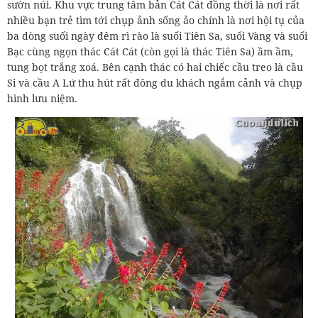
sườn núi. Khu vực trung tâm bản Cát Cát đồng thời là nơi rất
nhiều bạn trẻ tìm tới chụp ảnh sống ảo chính là nơi hội tụ của
ba dòng suối ngày đêm rì rào là suối Tiên Sa, suối Vàng và suối
Bạc cùng ngọn thác Cát Cát (còn gọi là thác Tiên Sa) ầm ầm,
tung bọt trắng xoá. Bên cạnh thác có hai chiếc cầu treo là cầu
Si và cầu A Lứ thu hút rất đông du khách ngắm cảnh và chụp
hình lưu niệm.