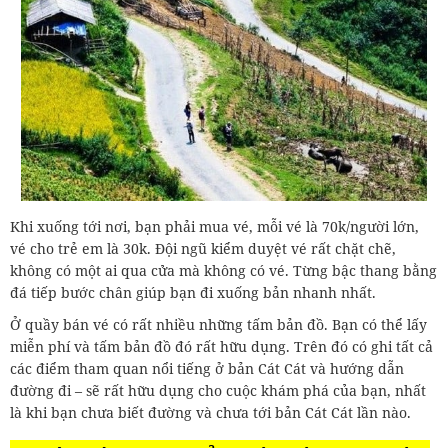
Khi xuống tới nơi, bạn phải mua vé, mỗi vé là 70k/người lớn,
vé cho trẻ em là 30k. Đội ngũ kiểm duyệt vé rất chặt chẽ,
không có một ai qua cửa mà không có vé. Từng bậc thang bằng
đá tiếp bước chân giúp bạn đi xuống bản nhanh nhất.
Ở quầy bán vé có rất nhiều những tấm bản đồ. Bạn có thể lấy
miễn phí và tấm bản đồ đó rất hữu dụng. Trên đó có ghi tất cả
các điểm tham quan nổi tiếng ở bản Cát Cát và hướng dẫn
đường đi – sẽ rất hữu dụng cho cuộc khám phá của bạn, nhất
là khi bạn chưa biết đường và chưa tới bản Cát Cát lần nào.