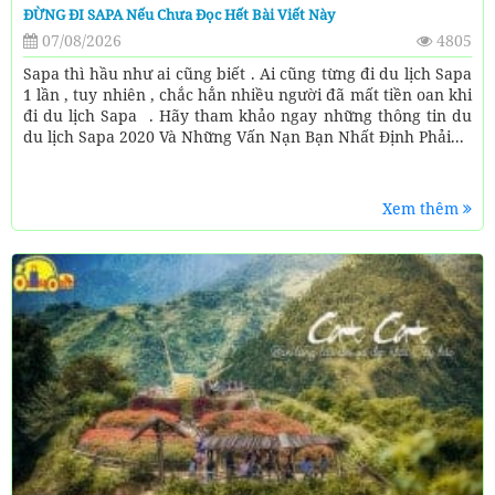
ĐỪNG ĐI SAPA Nếu Chưa Đọc Hết Bài Viết Này
07/08/2026
4805
Sapa thì hầu như ai cũng biết . Ai cũng từng đi du lịch Sapa
1 lần , tuy nhiên , chắc hẳn nhiều người đã mất tiền oan khi
đi du lịch Sapa . Hãy tham khảo ngay những thông tin du
du lịch Sapa 2020 Và Những Vấn Nạn Bạn Nhất Định Phải...
Xem thêm