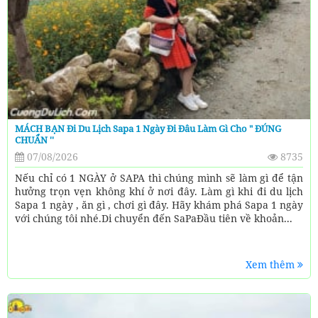
MÁCH BẠN Đi Du Lịch Sapa 1 Ngày Đi Đâu Làm Gì Cho " ĐÚNG
CHUẨN ''
07/08/2026
8735
Nếu chỉ có 1 NGÀY ở SAPA thì chúng mình sẽ làm gì để tận
hưởng trọn vẹn không khí ở nơi đây. Làm gì khi đi du lịch
Sapa 1 ngày , ăn gì , chơi gì đây. Hãy khám phá Sapa 1 ngày
với chúng tôi nhé.Di chuyển đến SaPaĐầu tiên về khoản...
Xem thêm