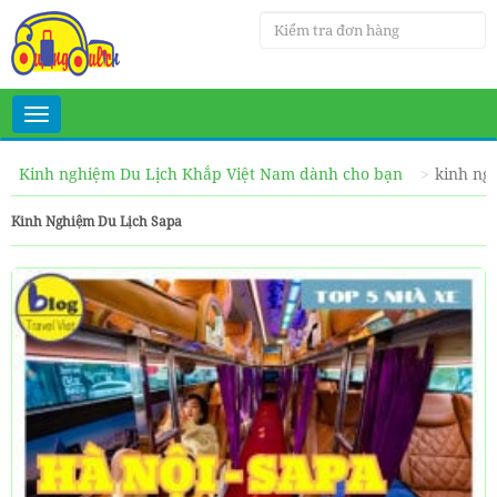
Toggle
navigation
Kinh nghiệm Du Lịch Khắp Việt Nam dành cho bạn
kinh ng
Kinh Nghiệm Du Lịch Sapa