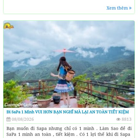
Xem thêm
Đi SaPa 1 Mình VUI HƠN BẠN NGHĨ MÀ LẠI AN TOÀN TIẾT KIỆM
08/08/2026
8813
Bạn muốn đi Sapa nhưng chỉ có 1 mình . Làm Sao để đi
SaPa 1 mình an toàn , tiết kiệm . Có 1 lợi thế khi đi Sapa