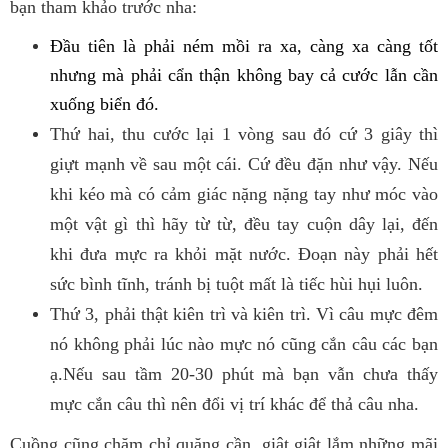
bạn tham khảo trước nha:
Đầu tiên là phải ném mồi ra xa, càng xa càng tốt
nhưng mà phải cẩn thận không bay cả cước lẫn cần
xuống biển đó.
Thứ hai, thu cước lại 1 vòng sau đó cứ 3 giây thì
giựt mạnh về sau một cái. Cứ đều đặn như vậy. Nếu
khi kéo mà có cảm giác nặng nặng tay như móc vào
một vật gì thì hãy từ từ, đều tay cuộn dây lại, đến
khi đưa mực ra khỏi mặt nước. Đoạn này phải hết
sức bình tĩnh, tránh bị tuột mất là tiếc hùi hụi luôn.
Thứ 3, phải thật kiên trì và kiên trì. Vì câu mực đêm
nó không phải lúc nào mực nó cũng cắn câu các bạn
ạ.Nếu sau tầm 20-30 phút mà bạn vẫn chưa thấy
mực cắn câu thì nên đổi vị trí khác để thả câu nha.
Cuồng cũng chăm chỉ quăng cần, giật giật lắm những mãi