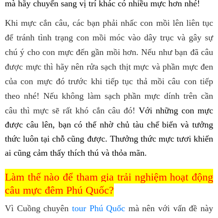
mà hãy chuyển sang vị trí khác có nhiều mực hơn nhé!
Khi mực cắn câu, các bạn phải nhấc con mồi lên liên tục
để tránh tình trạng con mồi móc vào dây trục và gây sự
chú ý cho con mực đến gần mồi hơn. Nếu như bạn đã câu
được mực thì hãy nên rửa sạch thịt mực và phần mực đen
của con mực đó trước khi tiếp tục thả mồi câu con tiếp
theo nhé! Nếu không làm sạch phần mực dính trên cần
câu thì mực sẽ rất khó cắn câu đó!
Với những con mực
được câu lên, bạn có thể nhờ chủ tàu chế biến và tưởng
thức luôn tại chỗ cũng được. Thưởng thức mực tươi khiến
ai cũng cảm thấy thích thú và thỏa mãn.
Làm thế nào để tham gia trải nghiệm hoạt động
câu mực đêm Phú Quốc?
Vì Cuồng chuyên
tour Phú Quốc
mà nên với vấn đề này