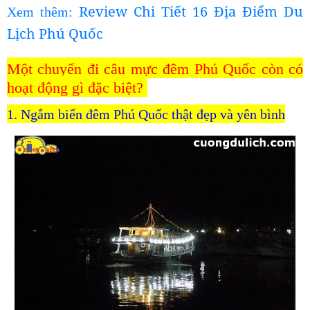
Review Chi Tiết 16 Địa Điểm Du
Xem thêm:
Lịch Phú Quốc
Một chuyến đi câu mực đêm Phú Quốc còn có
hoạt động gì đặc biệt?
1. Ngắm biển đêm Phú Quốc thật đẹp và yên bình