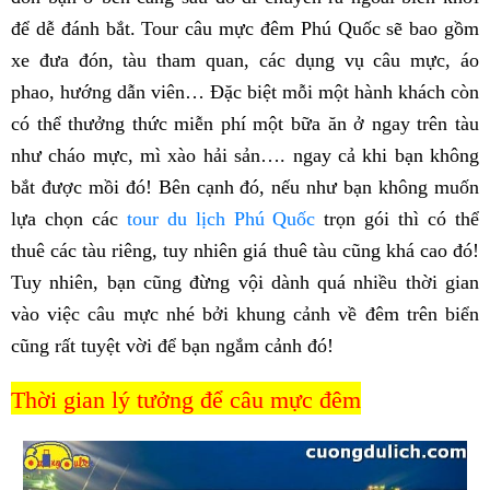
để dễ đánh bắt. Tour câu mực đêm Phú Quốc sẽ bao gồm
xe đưa đón, tàu tham quan, các dụng vụ câu mực, áo
phao, hướng dẫn viên… Đặc biệt mỗi một hành khách còn
có thể thưởng thức miễn phí một bữa ăn ở ngay trên tàu
như cháo mực, mì xào hải sản…. ngay cả khi bạn không
bắt được mồi đó!
Bên cạnh đó, nếu như bạn không muốn
lựa chọn các
tour du lịch Phú Quốc
trọn gói thì có thể
thuê các tàu riêng, tuy nhiên giá thuê tàu cũng khá cao đó!
Tuy nhiên, bạn cũng đừng vội dành quá nhiều thời gian
vào việc câu mực nhé bởi khung cảnh về đêm trên biển
cũng rất tuyệt vời để bạn ngắm cảnh đó!
Thời gian lý tưởng để câu mực đêm