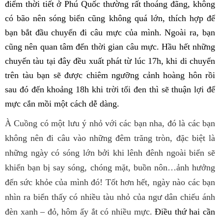
điểm thời tiết ở Phú Quốc thường rất thoáng đãng, không
có bão nên sóng biển cũng không quá lớn, thích hợp để
bạn bắt đầu chuyến đi câu mực của mình. Ngoài ra, bạn
cũng nên quan tâm đến thời gian câu mực. Hầu hết những
chuyến tàu tại đây đều xuất phát từ lúc 17h, khi di chuyển
trên tàu bạn sẽ được chiêm ngưỡng cảnh hoàng hôn rồi
sau đó đến khoảng 18h khi trời tối đen thì sẽ thuận lợi để
mực cắn mồi một cách dễ dàng.
À Cuồng có một lưu ý nhỏ với các bạn nha, đó là các bạn
không nên đi câu vào những đêm trăng tròn, đặc biệt là
những ngày có sóng lớn bởi khi lênh đênh ngoài biển sẽ
khiến bạn bị say sóng, chóng mặt, buồn nôn…ảnh hưởng
đến sức khỏe của mình đó! Tốt hơn hết, ngày nào các bạn
nhìn ra biển thấy có nhiều tàu nhỏ của ngư dân chiếu ánh
đèn xanh – đỏ, hôm ấy ắt có nhiều mực.
Điều thứ hai cần