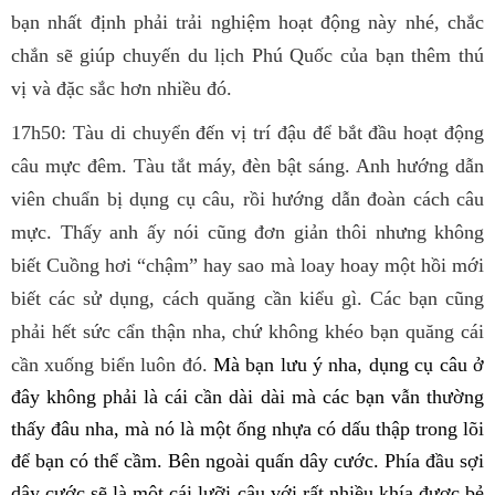
bạn nhất định phải trải nghiệm hoạt động này nhé, chắc
chắn sẽ giúp chuyến du lịch Phú Quốc của bạn thêm thú
vị và đặc sắc hơn nhiều đó.
17h50: Tàu di chuyển đến vị trí đậu để bắt đầu hoạt động
câu mực đêm. Tàu tắt máy, đèn bật sáng. Anh hướng dẫn
viên chuẩn bị dụng cụ câu, rồi hướng dẫn đoàn cách câu
mực. Thấy anh ấy nói cũng đơn giản thôi nhưng không
biết Cuồng hơi “chậm” hay sao mà loay hoay một hồi mới
biết các sử dụng, cách quăng cần kiểu gì. Các bạn cũng
phải hết sức cẩn thận nha, chứ không khéo bạn quăng cái
cần xuống biển luôn đó.
Mà bạn lưu ý nha, dụng cụ câu ở
đây không phải là cái cần dài dài mà các bạn vẫn thường
thấy đâu nha, mà nó là một ống nhựa có dấu thập trong lõi
để bạn có thể cầm. Bên ngoài quấn dây cước. Phía đầu sợi
dây cước sẽ là một cái lưỡi câu với rất nhiều khía được bẻ