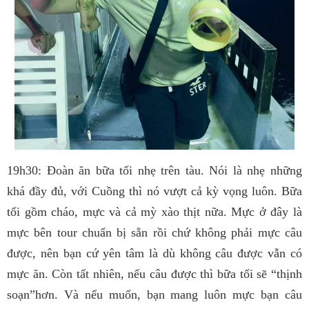
19h30: Đoàn ăn bữa tối nhẹ trên tàu. Nói là nhẹ những
khá đầy đủ, với Cuồng thì nó vượt cả kỳ vọng luôn. Bữa
tối gồm cháo, mực và cả mỳ xào thịt nữa. Mực ở đây là
mực bên tour chuẩn bị sẵn rồi chứ không phải mực câu
được, nên bạn cứ yên tâm là dù không câu được vẫn có
mực ăn. Còn tất nhiên, nếu câu được thì bữa tối sẽ “thịnh
soạn”hơn. Và nếu muốn, bạn mang luôn mực bạn câu