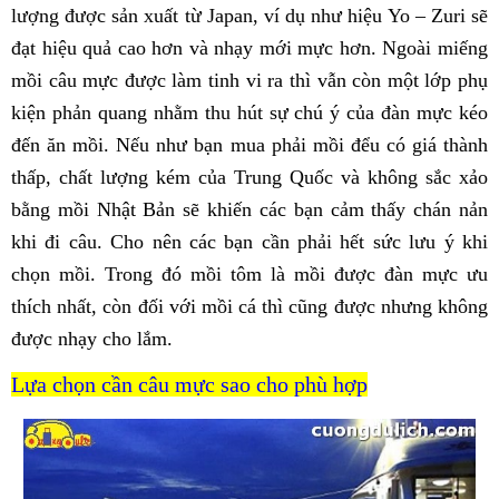
lượng được sản xuất từ Japan, ví dụ như hiệu Yo – Zuri sẽ
đạt hiệu quả cao hơn và nhạy mới mực hơn. Ngoài miếng
mồi câu mực được làm tinh vi ra thì vẫn còn một lớp phụ
kiện phản quang nhằm thu hút sự chú ý của đàn mực kéo
đến ăn mồi.
Nếu như bạn mua phải mồi đểu có giá thành
thấp, chất lượng kém của Trung Quốc và không sắc xảo
bằng mồi Nhật Bản sẽ khiến các bạn cảm thấy chán nản
khi đi câu. Cho nên các bạn cần phải hết sức lưu ý khi
chọn mồi. Trong đó mồi tôm là mồi được đàn mực ưu
thích nhất, còn đối với mồi cá thì cũng được nhưng không
được nhạy cho lắm.
Lựa chọn cần câu mực sao cho phù hợp