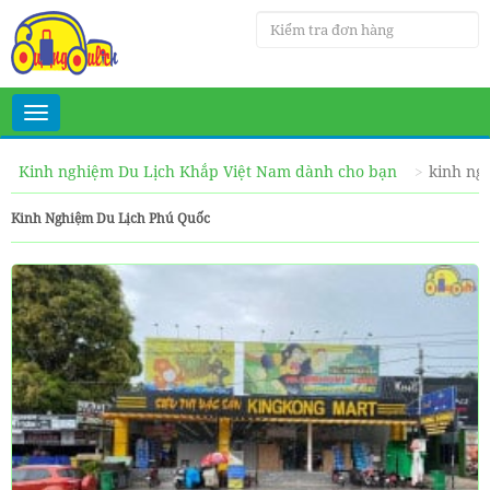
Toggle
navigation
Kinh nghiệm Du Lịch Khắp Việt Nam dành cho bạn
kinh ng
Kinh Nghiệm Du Lịch Phú Quốc