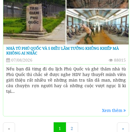
NHÀ TÙ PHÚ QUỐC VÀ 5 ĐIỀU LẦM TƯỞNG KHỦNG KHIẾP MÀ
KHÔNG AI NHẮC
07/08/2026
88015
Nếu bạn đã từng đi du lịch Phú Quốc và ghé thăm nhà tù
Phú Quốc thì chắc sẽ được nghe HDV hay thuyết minh viên
giới thiệu rất nhiều về những màn tra tấn dã man, những
câu chuyện rợn người hay cả những cuộc vượt ngục li kì
tại...
Xem thêm
«
1
2
»