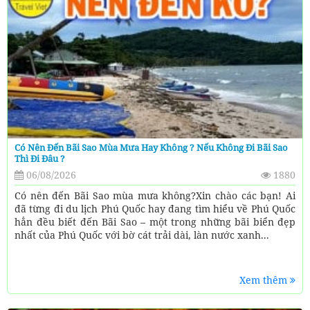
Có Nên Đến Bãi Sao Mùa Mưa Hay Không ? Nếu Không Đi Bãi Sao
Thì Đi Đâu ?
06/08/2026
1880
Có nên đến Bãi Sao mùa mưa không?Xin chào các bạn! Ai
đã từng đi du lịch Phú Quốc hay đang tìm hiểu về Phú Quốc
hẳn đều biết đến Bãi Sao – một trong những bãi biển đẹp
nhất của Phú Quốc với bờ cát trải dài, làn nước xanh...
Xem thêm