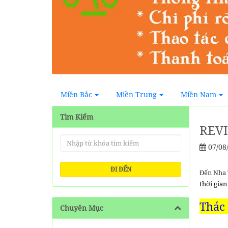
Miền Bắc
Miền Trung
Miền Nam
Tìm Kiếm
REVI
07/08
ĐI ĐẾN
Đến Nha T
thời gia
Thác 
Chuyên Mục