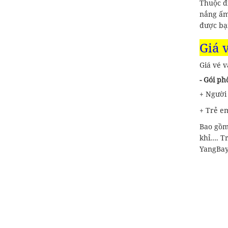
Thuộc đ
nắng ấm.
được bạ
Giá 
Giá vé 
- Gói ph
+ Người
+ Trẻ e
Bao gồm
khỉ…. T
YangBay