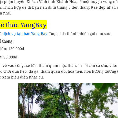
ịa phận huyện Khách Vĩnh tỉnh Khánh Hòa, là một huyện vùng nú
 Thích hợp để đi bạn nên đi từ tháng 3 đến tháng 9 sẽ đẹp nhất. c
n nhé.
vé thác YangBay
và
dịch vụ tại thác Yang Bay
được chia thành nhiều gói như sau:
ổ thông:
 lớn: 120.000đ
m: 90.000đ
: vé vào cổng, xe lửa, tham quan mộc thần, 1 mồi câu cá sấu, vườ
rò chơi đua heo, đá gà, tham quan đồi hoa tiên, hoa hướng dương 
, xem biểu diễn nhạc cụ.