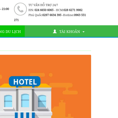
TƯ VẤN HỖ TRỢ 24/7
 - 21:00
HN:
024 6650 6065
- HCM:
028 6271 9982
Phú Quốc:
0297 6634 395
-Hotline:
0963 551
271
G DU LỊCH
TÀI KHOẢN