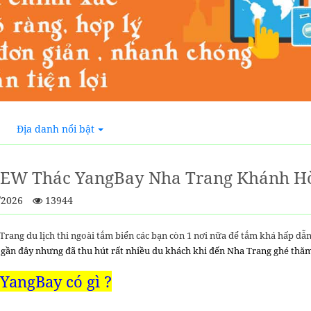
Địa danh nổi bật
EW Thác YangBay Nha Trang Khánh H
/2026
13944
rang du lịch thi ngoài tắm biển các bạn còn 1 nơi nữa để tắm khá hấp dẫn
n gần đây nhưng đã thu hút rất nhiều du khách khi đến Nha Trang ghé thăm
YangBay có gì ?