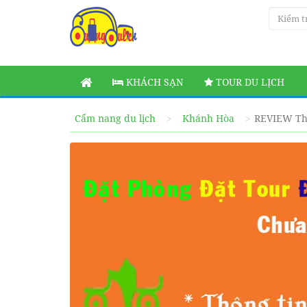
KHÁCH SẠN
TOUR DU LỊCH
Cẩm nang du lịch
Khánh Hòa
REVIEW Th