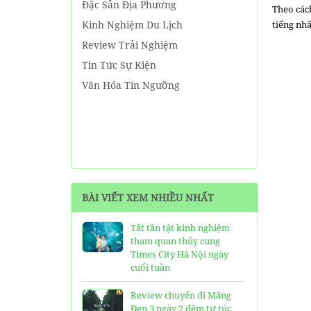
Đặc Sản Địa Phương
Theo cách
Kinh Nghiệm Du Lịch
tiếng nh
Review Trải Nghiệm
Tin Tức Sự Kiện
Văn Hóa Tín Ngưỡng
BÀI VIẾT XEM NHIỀU NHẤT
Tất tần tật kinh nghiệm
tham quan thủy cung
Times City Hà Nội ngày
cuối tuần
Review chuyến đi Măng
Đen 3 ngày 2 đêm tự túc