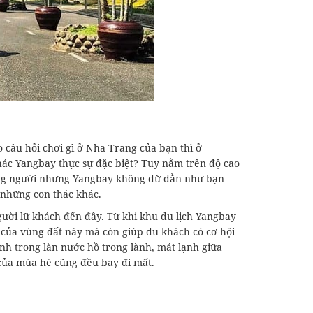
 câu hỏi chơi gì ở Nha Trang của bạn thì ở
 thác Yangbay thực sự đặc biệt? Tuy nằm trên độ cao
sững người nhưng Yangbay không dữ dằn như bạn
 những con thác khác.
ười lữ khách đến đây. Từ khi khu du lịch Yangbay
của vùng đất này mà còn giúp du khách có cơ hội
h trong làn nước hồ trong lành, mát lạnh giữa
 của mùa hè cũng đều bay đi mất.