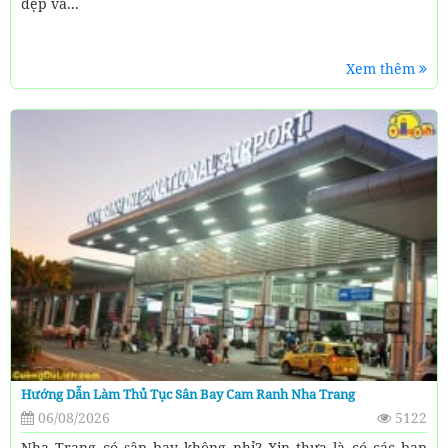
đẹp và...
Xem thêm
Hướng Dẫn Làm Thủ Tục Sân Bay Cam Ranh Nha Trang
06/08/2026
5122
Nha Trang có sân bay không nhỉ? Xin thưa là có các bạn