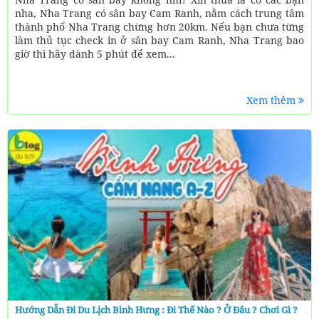
nha, Nha Trang có sân bay Cam Ranh, nằm cách trung tâm
thành phố Nha Trang chừng hơn 20km. Nếu bạn chưa từng
làm thủ tục check in ở sân bay Cam Ranh, Nha Trang bao
giờ thì hãy dành 5 phút để xem...
Xem thêm
Hướng Dẫn Đi Du Lịch Bình Hưng : Đi Thế Nào ? Ở Đâu ? Chơi Gì ?