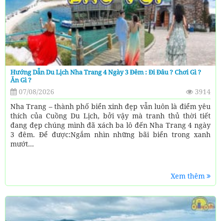
Hướng Dẫn Du Lịch Nha Trang 4 Ngày 3 Đêm : Đi Đâu ? Chơi Gì ?
Ăn Gì ?
07/08/2026
3914
Nha Trang – thành phố biển xinh đẹp vẫn luôn là điểm yêu
thích của Cuồng Du Lịch, bởi vậy mà tranh thủ thời tiết
đang đẹp chúng mình đã xách ba lô đến Nha Trang 4 ngày
3 đêm. Để được:Ngắm nhìn những bãi biển trong xanh
mướt...
Xem thêm