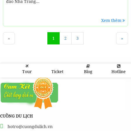
đảo Nha Trang...
Xem thêm
«
1
2
3
»
Tour
Ticket
Blog
Hotline
CUỒNG DU LỊCH
hotro@cuongdulich.vn