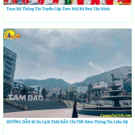
Trọn Bộ Thông Tin Tuyến Cáp Treo Núi Bà Đen Tây Ninh
HƯỚNG DẪN Đi Du Lịch TAM ĐẢO Chi Tiết Kèm Thông Tin Liên Hệ