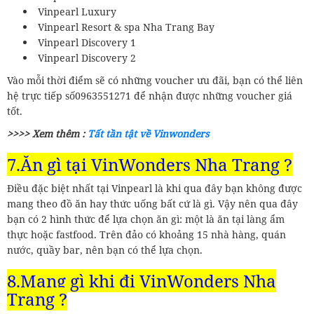
Vinpearl Luxury
Vinpearl Resort & spa Nha Trang Bay
Vinpearl Discovery 1
Vinpearl Discovery 2
Vào mỗi thời điểm sẽ có những voucher ưu đãi, bạn có thể liên
hệ trực tiếp số0963551271 để nhận được những voucher giá
tốt.
>>>> Xem thêm :
Tất tần tật về Vinwonders
7.Ăn gì tại VinWonders Nha Trang ?
Điều đặc biệt nhất tại Vinpearl là khi qua đây bạn không được
mang theo đồ ăn hay thức uống bất cứ là gì. Vậy nên qua đây
bạn có 2 hình thức để lựa chọn ăn gì: một là ăn tại làng ẩm
thực hoặc fastfood. Trên đảo có khoảng 15 nhà hàng, quán
nước, quầy bar, nên bạn có thể lựa chọn.
8.Mang gì khi đi VinWonders Nha
Trang ?