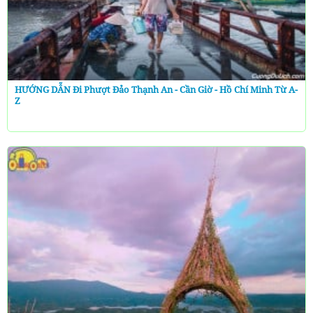
HƯỚNG DẪN Đi Phượt Đảo Thạnh An - Cần Giờ - Hồ Chí Minh Từ A-
Z