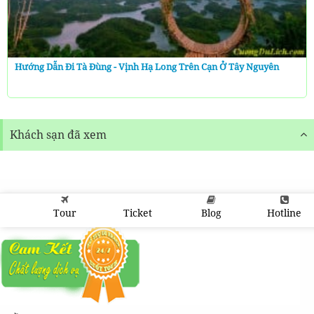
Hướng Dẫn Đi Tà Đùng - Vịnh Hạ Long Trên Cạn Ở Tây Nguyên
Khách sạn đã xem
Tour
Ticket
Blog
Hotline