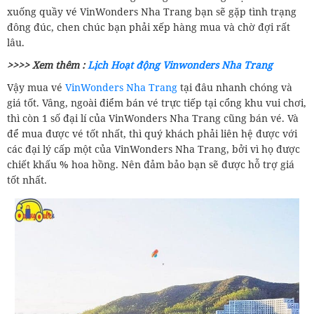
xuống quầy vé VinWonders Nha Trang bạn sẽ gặp tình trạng
đông đúc, chen chúc bạn phải xếp hàng mua và chờ đợi rất
lâu.
>>>> Xem thêm :
Lịch Hoạt động Vinwonders Nha Trang
Vậy mua vé
VinWonders Nha Trang
tại đâu nhanh chóng và
giá tốt. Vâng, ngoài điểm bán vé trực tiếp tại cổng khu vui chơi,
thì còn 1 số đại lí của VinWonders Nha Trang cũng bán vé. Và
để mua được vé tốt nhất, thì quý khách phải liên hệ được với
các đại lý cấp một của VinWonders Nha Trang, bởi vì họ được
chiết khấu % hoa hồng. Nên đảm bảo bạn sẽ được hỗ trợ giá
tốt nhất.