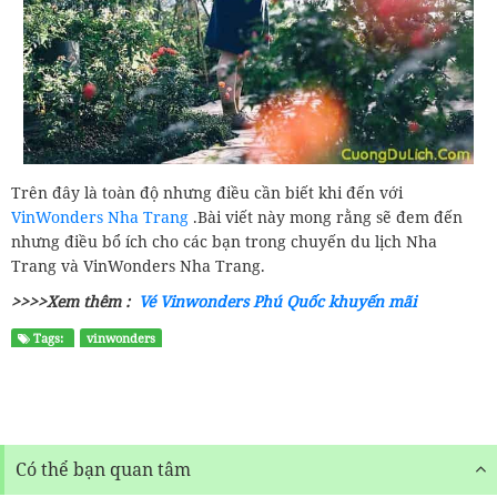
Trên đây là toàn độ nhưng điều cần biết khi đến với
VinWonders Nha Trang
.Bài viết này mong rằng sẽ đem đến
nhưng điều bổ ích cho các bạn trong chuyến du lịch Nha
Trang và VinWonders Nha Trang.
>>>>Xem thêm :
Vé Vinwonders Phú Quốc khuyến mãi
Tags:
vinwonders
Có thể bạn quan tâm