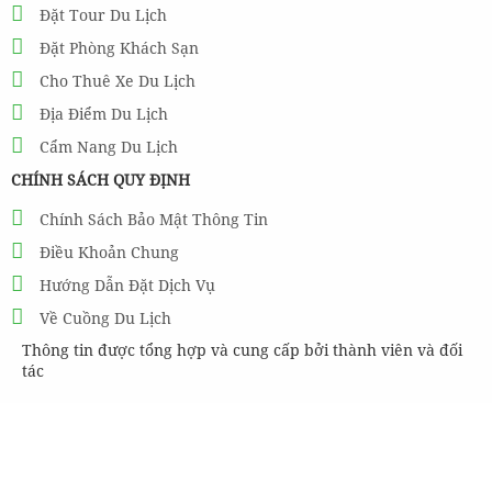
Đặt Tour Du Lịch
Đặt Phòng Khách Sạn
Cho Thuê Xe Du Lịch
Địa Điểm Du Lịch
Cẩm Nang Du Lịch
CHÍNH SÁCH QUY ĐỊNH
Chính Sách Bảo Mật Thông Tin
Điều Khoản Chung
Hướng Dẫn Đặt Dịch Vụ
Về Cuồng Du Lịch
Thông tin được tổng hợp và cung cấp bởi thành viên và đối
tác