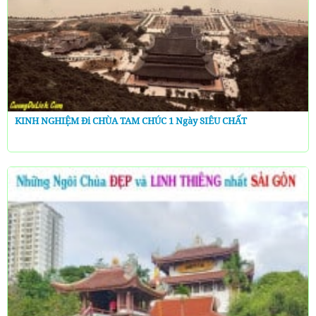
KINH NGHIỆM Đi CHÙA TAM CHÚC 1 Ngày SIÊU CHẤT