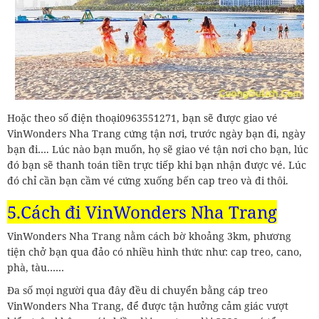
Hoặc theo số điện thoại0963551271, bạn sẽ được giao vé
VinWonders Nha Trang cứng tận nơi, trước ngày bạn đi, ngày
bạn đi…. Lúc nào bạn muốn, họ sẽ giao vé tận nơi cho bạn, lúc
đó bạn sẽ thanh toán tiền trực tiếp khi bạn nhận được vé. Lúc
đó chỉ cần bạn cầm vé cứng xuống bến cap treo và đi thôi.
5.Cách đi VinWonders Nha Trang
VinWonders Nha Trang nằm cách bờ khoảng 3km, phương
tiện chở bạn qua đảo có nhiều hình thức như: cap treo, cano,
phà, tàu……
Đa số mọi người qua đây đều di chuyển bằng cáp treo
VinWonders Nha Trang, để được tận hưởng cảm giác vượt