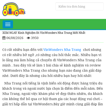
Toggle
navigation
XEM NGAY Kinh Nghiệm Đi VinWonders Nha Trang Mới Nhất
06/08/2026
3950
Có rất nhiều bạn đến với
VinWonders Nha Trang
chơi nhưng
có rất nhiều bỡ ngỡ ,có những câu hỏi thắc mắc. Nhiều bạn vì
lo lắng mà làm hỏng cả chuyến đi VinWonders Nha Trang của
mình . Sau đây tôi sẽ làm 1 bài chia sẻ kinh nghiệm và review
VinWonders Nha Trang cho nhưng bạn nào đang cần giải đáp
nhé. Dưới đây là nhưng câu hỏi nhiều bạn hay hỏi nhất:
Nha Trang nổi tiếng là vịnh biển sôi động được hàng triệu du
khách trong và ngoài nước lựa chọn là điểm đến mỗi năm. Đến
Nha Trang, ngoài việc khám phá vẻ đẹp thiên nhiên, du khách
còn không thể bỏ qua cơ hội tham gia các hoạt động vui chơi –
giải trí hấp dẫn tại VinWonders.Bây giờ mình cùng giải đáp lần