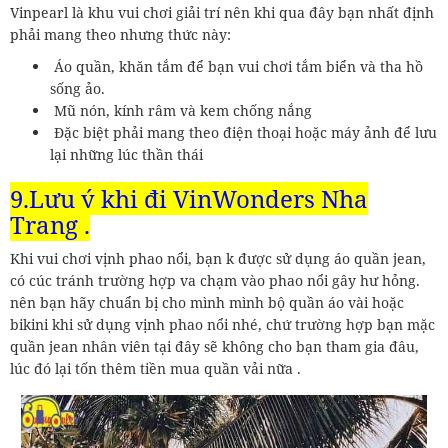
Vinpearl là khu vui chơi giải trí nên khi qua đây bạn nhất định
phải mang theo nhưng thức này:
Áo quần, khăn tắm để bạn vui chơi tắm biển và tha hồ
sống ảo.
Mũ nón, kính râm và kem chống nắng
Đặc biệt phải mang theo điện thoại hoặc máy ảnh để lưu
lại những lúc thần thái
9.Lưu ý khi đi VinWonders Nha
Trang .
Khi vui chơi vịnh phao nổi, bạn k được sử dụng áo quần jean,
có cúc tránh trường hợp va chạm vào phao nổi gây hư hỏng.
nên bạn hãy chuẩn bị cho mình mình bộ quần áo vài hoặc
bikini khi sử dụng vịnh phao nổi nhé, chứ trường hợp bạn mặc
quần jean nhân viên tại đây sẽ không cho bạn tham gia đâu,
lúc đó lại tốn thêm tiền mua quần vải nữa .