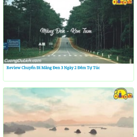
Review Chuyến Đi Măng Đen 3 Ngày 2 Đêm Tự Túc