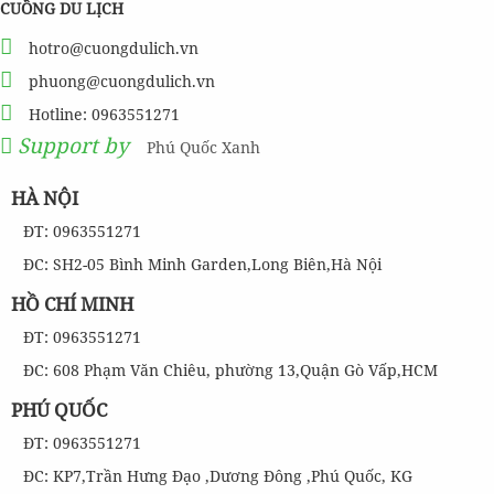
CUỒNG DU LỊCH
hotro@cuongdulich.vn
phuong@cuongdulich.vn
Hotline: 0963551271
Support by
Phú Quốc Xanh
HÀ NỘI
ĐT: 0963551271
ĐC: SH2-05 Bình Minh Garden,Long Biên,Hà Nội
HỒ CHÍ MINH
ĐT: 0963551271
ĐC: 608 Phạm Văn Chiêu, phường 13,Quận Gò Vấp,HCM
PHÚ QUỐC
ĐT: 0963551271
ĐC: KP7,Trần Hưng Đạo ,Dương Đông ,Phú Quốc, KG