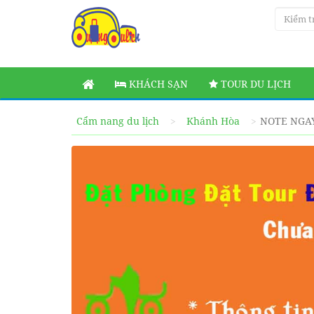
KHÁCH SẠN
TOUR DU LỊCH
Cẩm nang du lịch
Khánh Hòa
NOTE NGAY 