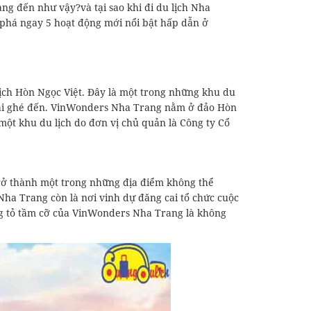
ng đến như vậy?và tại sao khi đi du lịch Nha
 phá ngay 5 hoạt động mới nổi bật hấp dẫn ở
ịch Hòn Ngọc Việt. Đây là một trong những khu du
phải ghé đến. VinWonders Nha Trang nằm ở đảo Hòn
ột khu du lịch do đơn vị chủ quản là Công ty Cổ
rở thành một trong những địa điểm không thể
Nha Trang còn là nơi vinh dự đăng cai tổ chức cuộc
ng tỏ tầm cỡ của VinWonders Nha Trang là không