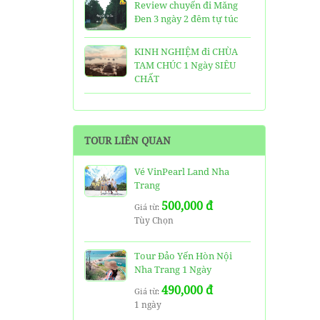
Review chuyến đi Măng
Đen 3 ngày 2 đêm tự túc
KINH NGHIỆM đi CHÙA
TAM CHÚC 1 Ngày SIÊU
CHẤT
25 Ngôi Chùa ở Sài Gòn
LINH THIÊNG và ĐẸP nhất
TOUR LIÊN QUAN
TOP 16 địa điểm du lịch
HẤP DẪN nhất việt nam:
Vé VinPearl Land Nha
Bạn đã đi được những nơi
Trang
nào?
500,000 đ
Giá từ:
Tùy Chọn
Trọn bộ thông tin tuyến
cáp treo Núi Bà Đen Tây
Ninh
Tour Đảo Yến Hòn Nội
Nha Trang 1 Ngày
HƯỚNG DẪN đi du lịch
490,000 đ
TAM ĐẢO chi tiết kèm
Giá từ:
1 ngày
thông tin liên hệ