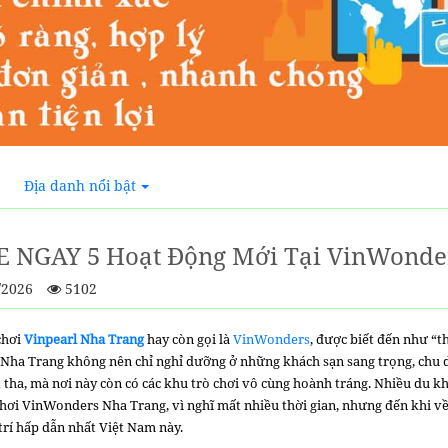
Địa danh nổi bật
 NGAY 5 Hoạt Động Mới Tại VinWonde
/2026
5102
chơi
Vinpearl Nha Trang
hay còn gọi là
VinWonders
, được biết đến như “t
 Nha Trang không nên chỉ nghỉ dưỡng ở những khách sạn sang trọng, chu 
 tha, mà nơi này còn có các khu trò chơi vô cùng hoành tráng. Nhiều du k
hơi VinWonders Nha Trang, vì nghĩ mất nhiều thời gian, nhưng đến khi về 
 trí hấp dẫn nhất Việt Nam này.