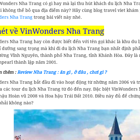
Wonders Nha Trang có gì hay mà lại thu hút khách du lịch Nha Tra
ại không thể bỏ qua địa điểm này? Hãy cùng blog travel viet khám
ers Nha Trang
trong bài viết này nhé.
nét về VinWonders Nha Trang
ers Nha Trang hay còn được biết đến với tên gọi khác là khu du l
hỉ dưỡng sang trọng mà khi đi du lịch Nha Trang bạn nhất định 
ường Vĩnh Nguyên, thành phố Nha Trang, tỉnh Khánh Hòa. Đây là m
npearl thành lập năm 2001.
 thêm :
Review Nha Trang : ăn gì , ở đâu , chơi gì ?
ers Nha Trang bắt đầu đi vào hoạt động từ những năm 2006 và t
a các tour du lịch Nha Trang từ đó đến nay. Đặc biệt VinWonders 
 hậu Hoàn vũ 2008 và Hoa hậu Trái Đất 2010. Điều này đủ để chứ
phải không nào?