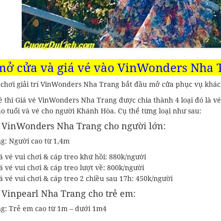
mở cửa và giá vé vào VinWonders Nha 
 chơi giải trí VinWonders Nha Trang bắt đầu mở cửa phục vụ khác
é thì Giá vé VinWonders Nha Trang được chia thành 4 loại đó là v
o tuổi và vé cho người Khánh Hòa. Cụ thể từng loại như sau:
 VinWonders Nha Trang cho người lớn:
ng: Người cao từ 1,4m
á vé vui chơi & cáp treo khứ hồi: 880k/người
á vé vui chơi & cáp treo lượt về: 800k/người
á vé vui chơi & cáp treo 2 chiều sau 17h: 450k/người
 Vinpearl Nha Trang cho trẻ em:
ng: Trẻ em cao từ 1m – dưới 1m4