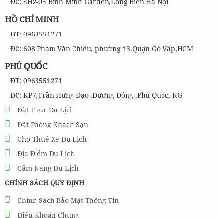
ĐC: SH2-05 Bình Minh Garden,Long Biên,Hà Nội
HỒ CHÍ MINH
ĐT: 0963551271
ĐC: 608 Phạm Văn Chiêu, phường 13,Quận Gò Vấp,HCM
PHÚ QUỐC
ĐT: 0963551271
ĐC: KP7,Trần Hưng Đạo ,Dương Đông ,Phú Quốc, KG
Đặt Tour Du Lịch
Đặt Phòng Khách Sạn
Cho Thuê Xe Du Lịch
Địa Điểm Du Lịch
Cẩm Nang Du Lịch
CHÍNH SÁCH QUY ĐỊNH
Chính Sách Bảo Mật Thông Tin
Điều Khoản Chung