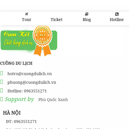
Tour
Ticket
Blog
Hotline
CUỒNG DU LỊCH
hotro@cuongdulich.vn
phuong@cuongdulich.vn
Hotline: 0963551271
Support by
Phú Quốc Xanh
HÀ NỘI
ĐT: 0963551271