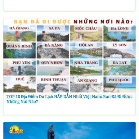
TOP 16 Địa Điểm Du Lịch HẤP DẪN Nhất Việt Nam: Bạn Đã Đi Được
Những Nơi Nào?