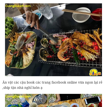
Ăn vặt các cậu book các trang facebook online vừa ngon lại rẻ
,ship tận nhà nghỉ luôn ạ