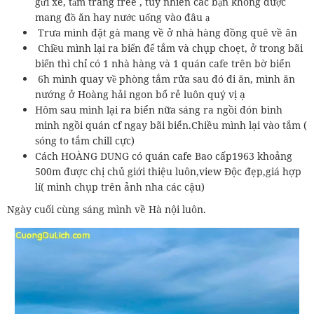
gửi xe, tắm tráng free , tuy nhiên các bạn không được
mang đồ ăn hay nước uống vào đâu ạ
Trưa mình đặt gà mang về ở nhà hàng đồng quê về ăn
Chiều mình lại ra biển để tắm và chụp choẹt, ở trong bãi
biển thì chỉ có 1 nhà hàng và 1 quán cafe trên bờ biển
6h mình quay về phòng tắm rửa sau đó đi ăn, mình ăn
nướng ở Hoàng hải ngon bổ rẻ luôn quý vị ạ
Hôm sau mình lại ra biển nữa sáng ra ngồi đón bình
minh ngồi quán cf ngay bãi biển.Chiều mình lại vào tắm (
sóng to tắm chill cực)
Cách HOÀNG DUNG có quán cafe Bao cấp1963 khoảng
500m được chị chủ giới thiệu luôn,view Độc đẹp,giá hợp
lí( mình chụp trên ảnh nha các cậu)
Ngày cuối cùng sáng mình về Hà nội luôn.