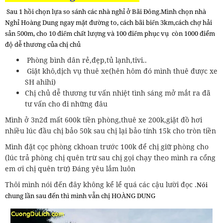
Sau 1 hồi chọn lựa so sánh các nhà nghỉ ở Bãi Đông.Mình chọn nhà
Nghỉ Hoàng Dung ngay mặt đường to, cách bãi biển 3km,cách chợ hải
sản 500m, cho 10 điểm chất lượng và 100 điểm phục vụ còn 1000 điểm
độ dễ thương của chị chủ
Phòng bình dân rẻ,đẹp,tủ lạnh,tivi..
Giặt khô,dịch vụ thuê xe(hên hôm đó mình thuê được xe
SH ahihi)
Chị chủ dễ thương tư vấn nhiệt tình sáng mở mắt ra đã
tư vấn cho đi những đâu
Mình ở 3n2đ mất 600k tiền phòng,thuê xe 200k,giặt đồ hơi
nhiều lúc đầu chị bảo 50k sau chị lại bảo tính 15k cho tròn tiền
Mình đặt cọc phòng ckhoan trước 100k để chị giữ phòng cho
(lúc trả phòng chị quên trừ sau chị gọi chạy theo mình ra cổng
em ơi chị quên trừ) Đáng yêu lắm luôn
Thôi mình nói đến đây không kể lể quá các cậu lười đọc .
Nói
chung lần sau đến thì mình vẫn chị HOÀNG DUNG