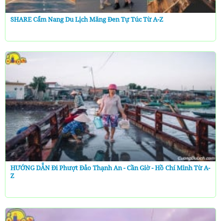
SHARE Cẩm Nang Du Lịch Măng Đen Tự Túc Từ A-Z
HƯỚNG DẪN Đi Phượt Đảo Thạnh An - Cần Giờ - Hồ Chí Minh Từ A-
Z