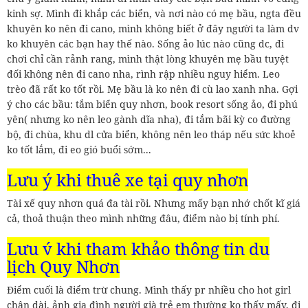
kinh sợ. Mình đi khắp các biển, và nơi nào có mẹ bầu, ngta đều
khuyên ko nên đi cano, mình không biết ở đây người ta làm dv
ko khuyên các bạn hay thế nào. Sống ảo lúc nào cũng dc, đi
chơi chỉ cần rảnh rang, mình thật lòng khuyên mẹ bầu tuyệt
đối không nên đi cano nha, rình rập nhiều nguy hiểm. Leo
trèo đã rất ko tốt rồi. Mẹ bầu là ko nên đi cù lao xanh nha. Gợi
ý cho các bầu: tắm biển quy nhơn, book resort sống ảo, đi phú
yên( nhưng ko nên leo gành dĩa nha), đi tắm bãi kỳ co đường
bộ, đi chùa, khu dl cửa biển, không nên leo tháp nếu sức khoẻ
ko tốt lắm, đi eo gió buổi sớm...
Lưu ý khi thuê xe tại quy nhơn
Tài xế quy nhơn quá đa tài rồi. Nhưng mấy bạn nhớ chốt kĩ giá
cả, thoả thuận theo mình những đâu, điểm nào bị tính phí.
Lưu ý khi tham khảo thông tin du
lịch Quy Nhơn
Điểm cuối là điểm trừ chung. Mình thấy pr nhiều cho hot girl
chân dài, ảnh gia đình người già trẻ em thường ko thấy mấy, đi