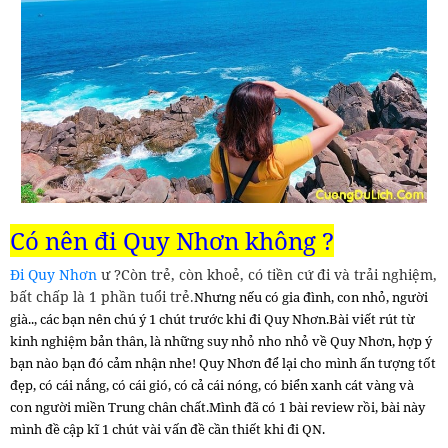
Có nên đi Quy Nhơn không ?
Đi Quy Nhơn
ư ?Còn trẻ, còn khoẻ, có tiền cứ đi và trải nghiệm,
bất chấp là 1 phần tuổi trẻ.
Nhưng nếu có gia đình, con nhỏ, người
già.., các bạn nên chú ý 1 chút trước khi đi Quy Nhơn.
Bài viết rút từ
kinh nghiệm bản thân, là những suy nhỏ nho nhỏ về Quy Nhơn, hợp ý
bạn nào bạn đó cảm nhận nhe!
Quy Nhơn để lại cho mình ấn tượng tốt
đẹp, có cái nắng, có cái gió, có cả cái nóng, có biển xanh cát vàng và
con người miền Trung chân chất.
Mình đã có 1 bài review rồi, bài này
mình đề cập kĩ 1 chút vài vấn đề cần thiết khi đi QN.