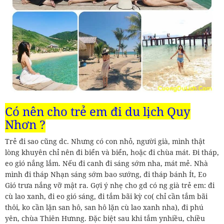
Có nên cho trẻ em đi du lịch Quy
Nhơn ?
Trẻ đi sao cũng dc. Nhưng có con nhỏ, người già, mình thật
lòng khuyên chỉ nên đi biển và biển, hoặc đi chùa mát. Đi tháp,
eo gió nắng lắm. Nếu đi canh đi sáng sớm nha, mát mẻ. Nhà
mình đi tháp Nhạn sáng sớm bao sướng, đi tháp bánh Ít, Eo
Gió trưa nắng vỡ mật ra. Gợi ý nhẹ cho gd có ng già trẻ em: đi
cù lao xanh, đi eo gió sáng, đi tắm bãi kỳ co( chỉ cần tắm bãi
thôi, ko cần lặn san hô, san hô lặn cù lao xanh nha), đi phú
yên, chùa Thiên Hưnng. Đặc biệt sau khi tắm ynhiều, chiều