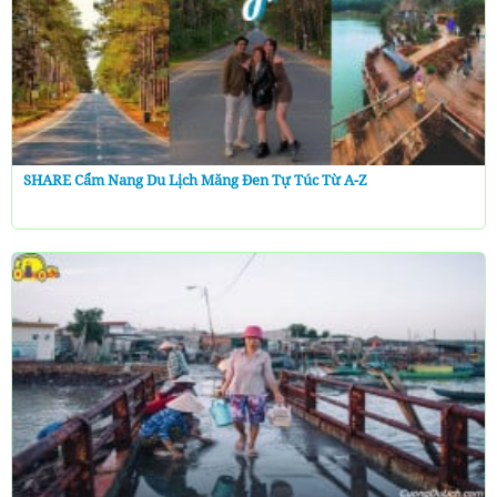
SHARE Cẩm Nang Du Lịch Măng Đen Tự Túc Từ A-Z