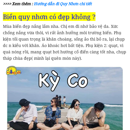
>>>> Xem thêm :
Hướng dẫn đi Quy Nhơn chi tiết
Biển quy nhơn có đẹp không ?
Mùa biển đẹp nắng lắm nha. Chị em đi nhớ bảo vệ da. Xức
chống nắng vừa thôi, vì rất ảnh hưởng môi trường biển. Phụ
kiện tối quan trọng là khăn choàng, sống ảo thì bỏ ra, lại chụp
dc n kiểu với khăn. Áo khoác hơi bất tiện. Phụ kiện 2: quạt, vì
quá nóng rồi, mang quạt hơi hướng cổ điển càng tốt nha, chụp
tháp chùa đẹp( mình lại quên món này).