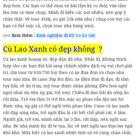
đẹp hơn. Các bạn có thể mua vé bãi tắm kỳ co thôi, vừa tắm
lâu vừa có time chụp. Mình đi biển các nơi nhiều, nên góp ý
chân thật. Vé tour 450k, eo gió 25k nữa nha ( cũng còn tuỳ các
bạn có thể mặc cả, chọn tour nhà hàng nào).
>>> Xem thêm :
Kinh nghiệm đi Kỳ Co Eo Gió
Cù Lao Xanh có đẹp không ?
Cù lao xanh hoang sơ, đẹp dân dã nha. Nhắc kĩ, không thích
hợp cho các bạn đòi hỏi sang chảnh nhiều dịch vụ vui chơi giải
trí. Giá tour từ 650-750 tuỳ theo có xe đưa đón và chọn nhà
tour nào nha. Đi cano 30p lên đảo, xe điện đón đi dạo, đi tắm
tuỳ bãi, về ăn trưa, tuỳ tour được nhận phòng điều hoà nghỉ
ngơi nha( ưu tiên ng già, trẻ em). Chiều đi dạo bãi đá sống ảo
rồi dzìa. Trẻ em tầm 5t trở lên mặc áo phao vẫn lặn san hô
được nha, ng già có thể ngồi trên phao tấm. Cano cù lao xanh
rất dập sóng nha, trẻ ngồi đầu là rát hết chỗ phải rát, ê lắm.
Người già, trẻ em, mình nhắc lại 3 lần, rất dập, nên ngồi sau
nha. Bé nhà mình lúc đi te tua, lúc về mệt ngồi sau dựa mẹ ngủ
khò khò. Mấy hdv cù lao xanh nhiệt tình và vô cùng chân chất,