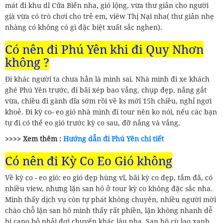
mát đi khu dl Cửa Biển nha, gió lộng, vừa thư giản cho người
già vừa có trò chơi cho trẻ em, viêw Thị Nại nha( thư giản nhẹ
nhàng có không có gì đặc biệt xuất sắc nghen).
Có nên đi Phú Yên khi đi Quy Nhơn
không ?
Đi khác người ta chưa hẳn là mình sai. Nhà mình đi xe khách
ghé Phú Yên trước, đi bãi xép bao vắng, chụp đẹp, nắng gắt
vừa, chiều đi gành dĩa sớm rồi về ks mới 15h chiều, nghỉ ngơi
khoẻ. Đi kỳ co- eo gió nhà mình đi tour nên ko nói, nếu các bạn
tự đi có thể eo gió trước kỳ co sau, đỡ nắng và vắng.
>>>> Xem thêm :
Hướng dẫn đi Phú Yên chi tiết
Có nên đi Kỳ Co Eo Gió không
Về kỳ co - eo gió: eo gió đẹp hùng vĩ, bãi kỳ co đẹp, tắm đã, có
nhiều view, nhưng lặn san hô ở tour kỳ co không đặc sắc nha.
Mình thấy dịch vụ còn tự phát không chuyên, nhiều người mời
chào chỗ lặn san hô mình thấy rất phiền, lặn không nhanh dễ
bị cano bỏ phải đợi chuyến khác lâu nha. San hô cù lao xanh