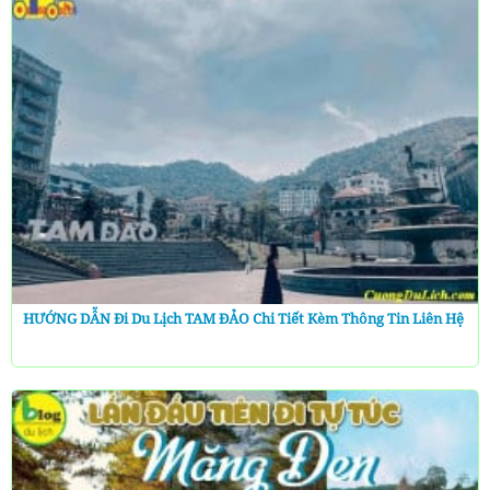
HƯỚNG DẪN Đi Du Lịch TAM ĐẢO Chi Tiết Kèm Thông Tin Liên Hệ