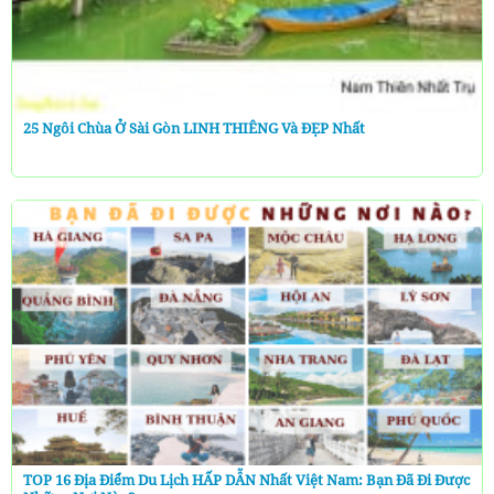
25 Ngôi Chùa Ở Sài Gòn LINH THIÊNG Và ĐẸP Nhất
TOP 16 Địa Điểm Du Lịch HẤP DẪN Nhất Việt Nam: Bạn Đã Đi Được