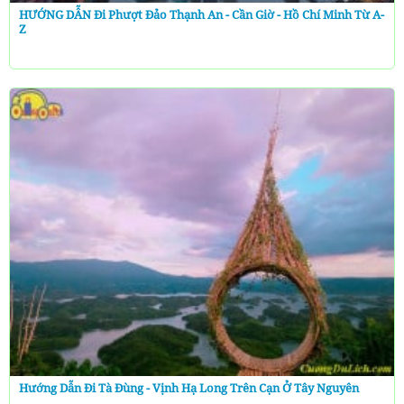
HƯỚNG DẪN Đi Phượt Đảo Thạnh An - Cần Giờ - Hồ Chí Minh Từ A-
Z
Hướng Dẫn Đi Tà Đùng - Vịnh Hạ Long Trên Cạn Ở Tây Nguyên