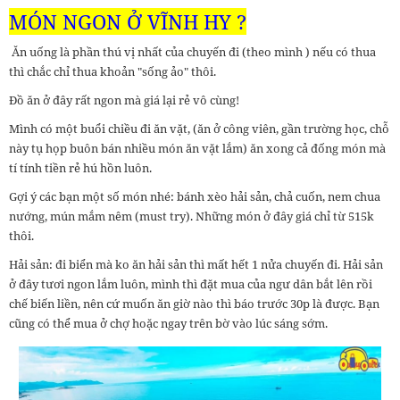
MÓN NGON Ở VĨNH HY ?
Ăn uống là phần thú vị nhất của chuyến đi (theo mình ) nếu có thua
thì chắc chỉ thua khoản "sống ảo" thôi.
Đồ ăn ở đây rất ngon mà giá lại rẻ vô cùng!
Mình có một buổi chiều đi ăn vặt, (ăn ở công viên, gần trường học, chỗ
này tụ họp buôn bán nhiều món ăn vặt lắm) ăn xong cả đống món mà
tí tính tiền rẻ hú hồn luôn.
Gợi ý các bạn một số món nhé: bánh xèo hải sản, chả cuốn, nem chua
nướng, mún mắm nêm (must try). Những món ở đây giá chỉ từ 515k
thôi.
Hải sản: đi biển mà ko ăn hải sản thì mất hết 1 nửa chuyến đi. Hải sản
ở đây tươi ngon lắm luôn, mình thì đặt mua của ngư dân bắt lên rồi
chế biến liền, nên cứ muốn ăn giờ nào thì báo trước 30p là được. Bạn
cũng có thể mua ở chợ hoặc ngay trên bờ vào lúc sáng sớm.