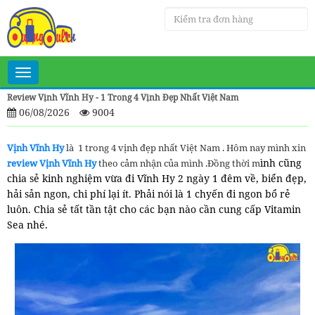
Toggle
navigation
Review Vịnh Vĩnh Hy - 1 Trong 4 Vịnh Đẹp Nhất Việt Nam
06/08/2026
9004
Vịnh Vĩnh Hy
là 1 trong 4 vịnh đẹp nhất Việt Nam . Hôm nay mình xin
ình cũng
review Vịnh Vĩnh Hy
theo cảm nhận của mình .Đồng thời m
chia sẻ kinh nghiệm vừa đi Vĩnh Hy 2 ngày 1 đêm về, biển đẹp,
hải sản ngon, chi phí lại ít. Phải nói là 1 chyến đi ngon bổ rẻ
luôn. Chia sẻ tất tần tật cho các bạn nào cần cung cấp Vitamin
Sea nhé.