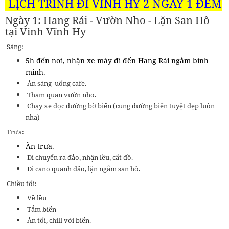
LỊCH TRÌNH ĐI VĨNH HY 2 NGÀY 1 ĐÊM
Ngày 1: Hang Rái - Vườn Nho - Lặn San Hô
tại Vinh Vĩnh Hy
Sáng:
5h đến nơi, nhận xe máy đi đến Hang Rái ngắm bình
minh.
Ăn sáng uống cafe.
Tham quan vườn nho.
Chạy xe dọc đường bờ biển (cung đường biển tuyệt đẹp luôn
nha)
Trưa:
Ăn trưa.
Di chuyển ra đảo, nhận lều, cất đồ.
Đi cano quanh đảo, lặn ngắm san hô.
Chiều tối:
Về lều
Tắm biển
Ăn tối, chill với biển.