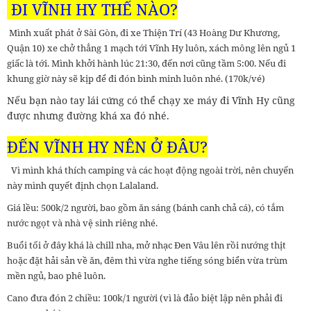
ĐI VĨNH HY THẾ NÀO?
Mình xuất phát ở Sài Gòn, đi xe Thiện Trí (43 Hoàng Dư Khương,
Quận 10) xe chở thẳng 1 mạch tới Vĩnh Hy luôn, xách mông lên ngủ 1
giấc là tới. Mình khởi hành lúc 21:30, đến nơi cũng tầm 5:00. Nếu đi
khung giờ này sẽ kịp để đi đón bình minh luôn nhé. (170k/vé)
Nếu bạn nào tay lái cứng có thể chạy xe máy đi Vĩnh Hy cũng
được nhưng đường khá xa đó nhé.
ĐẾN VĨNH HY NÊN Ở ĐÂU?
Vì mình khá thích camping và các hoạt động ngoài trời, nên chuyến
này mình quyết định chọn Lalaland.
Giá lều: 500k/2 người, bao gồm ăn sáng (bánh canh chả cá), có tắm
nước ngọt và nhà vệ sinh riêng nhé.
Buổi tối ở đây khá là chill nha, mở nhạc Đen Vâu lên rồi nướng thịt
hoặc đặt hải sản về ăn, đêm thì vừa nghe tiếng sóng biển vừa trùm
mền ngủ, bao phê luôn.
Cano đưa đón 2 chiều: 100k/1 người (vì là đảo biệt lập nên phải đi