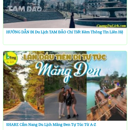
HƯỚNG DẪN Đi Du Lịch TAM ĐẢO Chi Tiết Kèm Thông Tin Liên Hệ
SHARE Cẩm Nang Du Lịch Măng Đen Tự Túc Từ A-Z