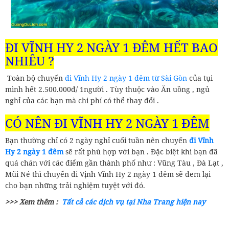
ĐI VĨNH HY 2 NGÀY 1 ĐÊM HẾT BAO
NHIÊU ?
Toàn bộ chuyến
đi Vĩnh Hy 2 ngày 1 đêm từ Sài Gòn
của tụi
mình hết 2.500.000đ/ 1người . Tùy thuộc vào Ăn uồng , ngủ
nghỉ của các bạn mà chi phí có thể thay đổi .
CÓ NÊN ĐI VĨNH HY 2 NGÀY 1 ĐÊM
Bạn thường chỉ có 2 ngày nghỉ cuối tuần nên chuyến
đi Vĩnh
Hy 2 ngày 1 đêm
sẽ rất phù hợp với bạn . Đặc biệt khi bạn đã
quá chán với các điểm gần thành phố như : Vũng Tàu , Đà Lạt ,
Mũi Né thì chuyến đi Vịnh Vĩnh Hy 2 ngày 1 đêm sẽ đem lại
cho bạn những trải nghiệm tuyệt với đó.
>>> Xem thêm :
Tất cả các dịch vụ tại Nha Trang hiện nay