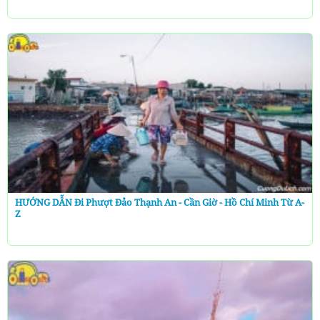
HƯỚNG DẪN Đi Phượt Đảo Thạnh An - Cần Giờ - Hồ Chí Minh Từ A-
Z