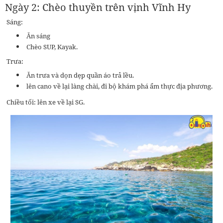
Ngày 2: Chèo thuyền trên vịnh Vĩnh Hy
Sáng:
Ăn sáng
Chèo SUP, Kayak.
Trưa:
Ăn trưa và dọn dẹp quần áo trả lều.
lên cano về lại làng chài, đi bộ khám phá ẩm thực địa phương.
Chiều tối: lên xe về lại SG.