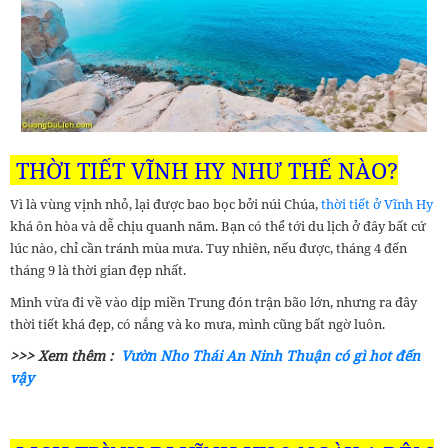
THỜI TIẾT VĨNH HY NHƯ THẾ NÀO?
Vì là vùng vịnh nhỏ, lại được bao bọc bởi núi Chúa,
thời tiết ở Vĩnh Hy
khá ôn hòa và dễ chịu quanh năm. Bạn có thể tới du lịch ở đây bất cứ
lúc nào, chỉ cần tránh mùa mưa. Tuy nhiên, nếu được, tháng 4 đến
tháng 9 là thời gian đẹp nhất.
Mình vừa đi về vào dịp miền Trung đón trận bão lớn, nhưng ra đây
thời tiết khá đẹp, có nắng và ko mưa, mình cũng bất ngờ luôn.
>>> Xem thêm :
Vườn Nho Thái An Ninh Thuận có gì hot đến
vậy