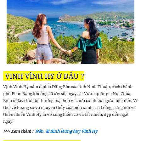
VỊNH VĨNH HY Ở ĐÂU ?
Vịnh Vĩnh Hy nằm ở phía Đông Bắc của tỉnh Ninh Thuận, cách thành
phố Phan Rang khoảng 40 cây số, ngay sát Vườn quốc gia Núi Chúa.
Biển ở đây chưa bị thương mại hóa vì chưa có nhiều người biết đến. Vì
thế, vẻ hoang sơ và nguyên thủy của biển xanh, cát trắng, rừng núi và
thiên nhiên Vĩnh Hy là vô cùng hiếm có và tất nhiên, đẹp đến ngất
ngây!
>>> Xem thêm :
Nên đi Bình Hưng hay Vĩnh Hy