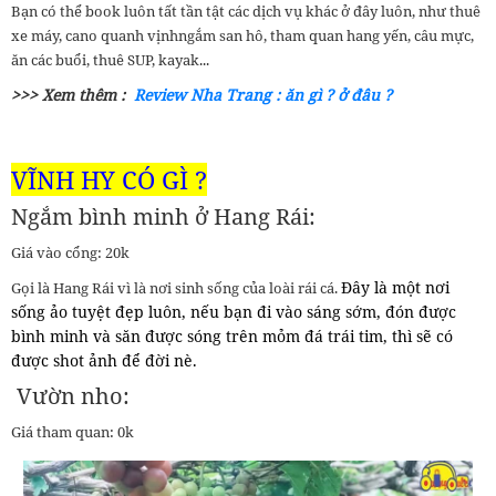
Bạn có thể book luôn tất tần tật các dịch vụ khác ở đây luôn, như thuê
xe máy, cano quanh vịnhngắm san hô, tham quan hang yến, câu mực,
ăn các buổi, thuê SUP, kayak...
>>> Xem thêm :
Review Nha Trang : ăn gì ? ở đâu ?
VĨNH HY CÓ GÌ ?
Ngắm bình minh ở Hang Rái:
Giá vào cổng: 20k
Đây là một nơi
Gọi là Hang Rái vì là nơi sinh sống của loài rái cá.
sống ảo tuyệt đẹp luôn, nếu bạn đi vào sáng sớm, đón được
bình minh và săn được sóng trên mỏm đá trái tim, thì sẽ có
được shot ảnh để đời nè.
Vườn nho:
Giá tham quan: 0k