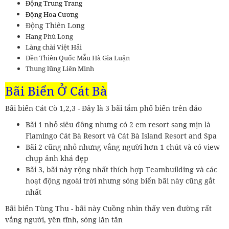
Động Trung Trang
Động Hoa Cương
Động Thiên Long
Hang Phù Long
Làng chài Việt Hải
Đền Thiên Quốc Mẫu Hà Gia Luận
Thung lũng Liên Minh
Bãi Biển Ở Cát Bà
Bãi biển Cát Cò 1,2,3 - Đây là 3 bãi tắm phổ biến trên đảo
Bãi 1 nhỏ siêu đông nhưng có 2 em resort sang mịn là
Flamingo Cát Bà Resort và Cát Bà Island Resort and Spa
Bãi 2 cũng nhỏ nhưng vắng người hơn 1 chút và có view
chụp ảnh khá đẹp
Bãi 3, bãi này rộng nhất thích hợp Teambuilding và các
hoạt động ngoài trời nhưng sóng biển bãi này cũng gắt
nhất
Bãi biển Tùng Thu - bãi này Cuồng nhìn thấy ven đường rất
vắng người, yên tĩnh, sóng lăn tăn