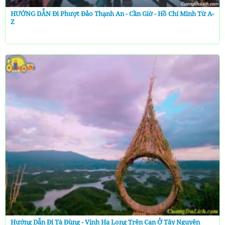
HƯỚNG DẪN Đi Phượt Đảo Thạnh An - Cần Giờ - Hồ Chí Minh Từ A-
Z
Hướng Dẫn Đi Tà Đùng - Vịnh Hạ Long Trên Cạn Ở Tây Nguyên