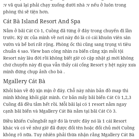
:v vã quá lại phải chạy xuống dưới nhà :v nếu ở luôn trong
phòng thì sẽ tiện hơn.
Cát Bà Island Resort And Spa
Nằm ở bãi Cát Cò 1, Cuồng đã từng ở đây trong chuyến đi lần
trước. Ký ức của mình về nơi này đó là có cái khuôn viên sân
vườn và bể bơi rất rộng. Phòng ốc thì cũng sang trọng vì tiêu
chuẩn 4 sao. View ban công nhìn ra biển cũng xịn mỗi tội
Resort này lâu đời rồi không biết giờ có cập nhật gì mới không
chứ chuyến này đi qua vẫn thấy cái cổng Resort y hệt ngày xưa
mình đứng chụp ảnh cho bà .
Mgallery Cát Bà
Khỏi bàn về độ xịn mịn ở đây. Chỗ này nhìn bản đồ map thì
mình không khỏi giật mình. Cơ bản mấy bãi biển Cát Cò 1,2,3
Cuồng đã đều tắm hết rồi. Mỗi bãi lại có 1 resort nằm ngay
cạnh bãi biển và Mgallery Cát Bà nằm tại bãi Cát Cò 3.
Điều khiến Cuồngbất ngờ đó là trước đây nó là 1 cái Resort
khác và có vẻ như giờ đã được đổi tên hoặc đổi chủ mới Cuồng
không rõ nữa. Tuy nhiên phải thừa nhận rằng Mgallery Cát Bà