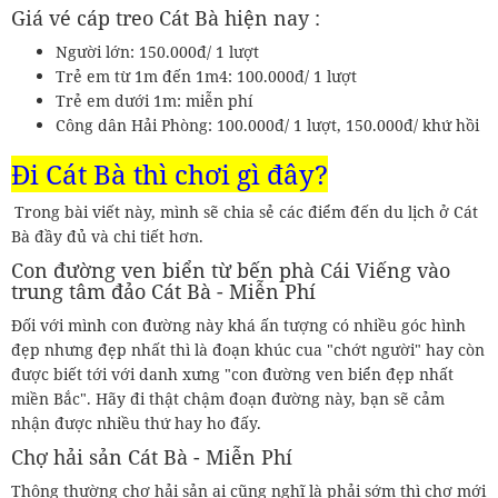
Giá vé cáp treo Cát Bà hiện nay :
Người lớn: 150.000đ/ 1 lượt
Trẻ em từ 1m đến 1m4: 100.000đ/ 1 lượt
Trẻ em dưới 1m: miễn phí
Công dân Hải Phòng: 100.000đ/ 1 lượt, 150.000đ/ khứ hồi
Đi Cát Bà thì chơi gì đây?
Trong bài viết này, mình sẽ chia sẻ các điểm đến du lịch ở Cát
Bà đầy đủ và chi tiết hơn.
Con đường ven biển từ bến phà Cái Viếng vào
trung tâm đảo Cát Bà - Miễn Phí
Đối với mình con đường này khá ấn tượng có nhiều góc hình
đẹp nhưng đẹp nhất thì là đoạn khúc cua "chớt người" hay còn
được biết tới với danh xưng "con đường ven biển đẹp nhất
miền Bắc". Hãy đi thật chậm đoạn đường này, bạn sẽ cảm
nhận được nhiều thứ hay ho đấy.
Chợ hải sản Cát Bà - Miễn Phí
Thông thường chợ hải sản ai cũng nghĩ là phải sớm thì chợ mới