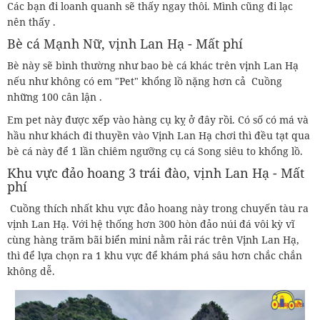
Các bạn đi loanh quanh sẽ thấy ngay thôi. Mình cũng đi lạc
nên thấy .
Bè cá Mạnh Nữ, vịnh Lan Hạ - Mất phí
Bè này sẽ bình thường như bao bè cá khác trên vịnh Lan Hạ
nếu như không có em "Pet" khổng lồ nặng hơn cả Cuồng
những 100 cân lận .
Em pet này được xếp vào hàng cụ kỵ ở đây rồi. Có số có má và
hầu như khách đi thuyền vào Vịnh Lan Hạ chơi thì đều tạt qua
bè cá này để 1 lần chiêm ngưỡng cụ cá Song siêu to khổng lồ.
Khu vực đảo hoang 3 trái đào, vịnh Lan Hạ - Mất
phí
Cuồng thích nhất khu vực đảo hoang này trong chuyến tàu ra
vịnh Lan Hạ. Với hệ thống hơn 300 hòn đảo núi đá vôi kỳ vĩ
cùng hàng trăm bãi biển mini nằm rải rác trên Vịnh Lan Hạ,
thì để lựa chọn ra 1 khu vực để khám phá sâu hơn chắc chắn
không dễ.