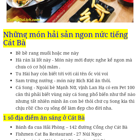
Những món hải sản ngon nức tiếng
Cát Bà
Bề bề rang muối hoặc me này
Hà rán lá lốt này - Món này mới được nghe kể ngon mà
chưa có cơ hội măm .
Tu Hài hay còn biết tới với cái tên ốc vòi voi
Sam trứng nướng - món này Rich Kid ăn thôi.
Cá Song - Ngoài bè Mạnh Nữ, vịnh Lan Hạ có em Pet 100
cân thì phải biết vùng này cá Song phổ biến như thế nào
nhưng tất nhiên mình ăn con bé thôi chứ cụ Song kia thì
chịu rồi! Cho cụ sống để làm đẹp cho đời nha.
1 số địa điểm ăn sáng ở Cát Bà
Bánh đa cua Hải Phòng – 142 đường Cổng chợ Cát Bà
Fishmen Cat Ba Restaurant - 27 Núi Ngọc