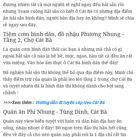
đương nhiên tất cả mọi người sẽ nghĩ ngay đến hải sản rồi
nhưng Team cuồng hải sản có biết ở Cát Bà có những địa điểm
ăn hải sản bình dân, người bản địa hay ăn không? Mình sẽ chia
sẻ ngay sau đây.
Tiệm cơm bình dân, đồ nhậu Phương Nhung -
Tầng 2, Chợ Cát Bà
Là quán cơm bình dân thôi các bạn à nhưng mà chả có gì
ngoài hải sản cả nào là bề bề, mực, ngao, hàu tất cả đều ăn rất
vừa miệng. Văn hóa ẩm thực ở Cát Bà bình dân thế đấy!
Đã nghiện hải sản thì không thể bỏ qua địa điểm này. Mình chỉ
thấy điểm trừ của quán là phải leo lên tầng 2 trong chợ Cát Bà
và tuyệt nhiên đã là bình dân thì không dành cho hội sang
chảnh :
>>>>Xem thêm :
Hướng dẫn đi tuyến cáp treo Cát Bà
Quán ăn Phi Nhung - Tùng Dinh, Cát Bà
Quán này view biển tuyệt vời luôn và dân bản địa hay ăn
uống, nhậu nhoẹt ở đây! Đồ ngon trên đảo thì hầu hết cũng
đều về đây cả cho nên quán này phải nói là 1 địa chỉ rất tin