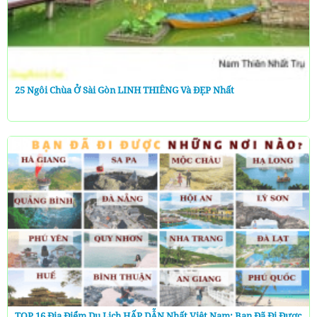
25 Ngôi Chùa Ở Sài Gòn LINH THIÊNG Và ĐẸP Nhất
TOP 16 Địa Điểm Du Lịch HẤP DẪN Nhất Việt Nam: Bạn Đã Đi Được