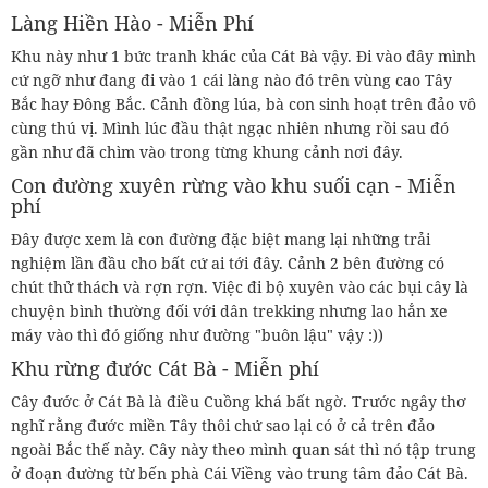
Làng Hiền Hào - Miễn Phí
Khu này như 1 bức tranh khác của Cát Bà vậy. Đi vào đây mình
cứ ngỡ như đang đi vào 1 cái làng nào đó trên vùng cao Tây
Bắc hay Đông Bắc. Cảnh đồng lúa, bà con sinh hoạt trên đảo vô
cùng thú vị. Mình lúc đầu thật ngạc nhiên nhưng rồi sau đó
gần như đã chìm vào trong từng khung cảnh nơi đây.
Con đường xuyên rừng vào khu suối cạn - Miễn
phí
Đây được xem là con đường đặc biệt mang lại những trải
nghiệm lần đầu cho bất cứ ai tới đây. Cảnh 2 bên đường có
chút thử thách và rợn rợn. Việc đi bộ xuyên vào các bụi cây là
chuyện bình thường đối với dân trekking nhưng lao hẳn xe
máy vào thì đó giống như đường "buôn lậu" vậy :))
Khu rừng đước Cát Bà - Miễn phí
Cây đước ở Cát Bà là điều Cuồng khá bất ngờ. Trước ngây thơ
nghĩ rằng đước miền Tây thôi chứ sao lại có ở cả trên đảo
ngoài Bắc thế này. Cây này theo mình quan sát thì nó tập trung
ở đoạn đường từ bến phà Cái Viềng vào trung tâm đảo Cát Bà.