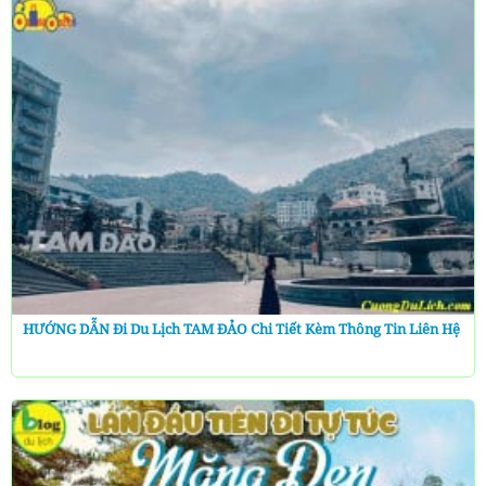
HƯỚNG DẪN Đi Du Lịch TAM ĐẢO Chi Tiết Kèm Thông Tin Liên Hệ