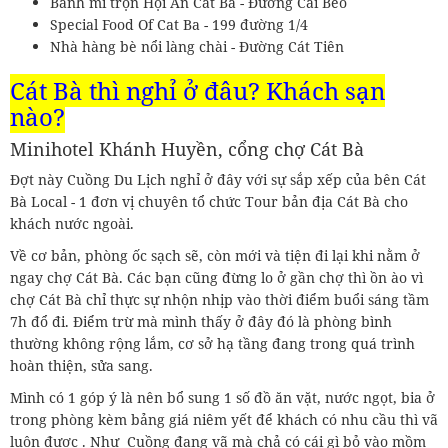
Bánh mì trộn Hội An Cát Bà - Đường Cái Bèo
Special Food Of Cat Ba - 199 đường 1/4
Nhà hàng bè nổi làng chài - Đường Cát Tiên
Cát Bà thì nghỉ ở đâu? Khách sạn
nào?
Minihotel Khánh Huyền, cổng chợ Cát Bà
Đợt này Cuồng Du Lịch nghỉ ở đây với sự sắp xếp của bên Cát
Bà Local - 1 đơn vị chuyên tổ chức Tour bản địa Cát Bà cho
khách nước ngoài.
Về cơ bản, phòng ốc sạch sẽ, còn mới và tiện đi lại khi nằm ở
ngay chợ Cát Bà. Các bạn cũng đừng lo ở gần chợ thì ồn ào vì
chợ Cát Bà chỉ thực sự nhộn nhịp vào thời điểm buổi sáng tầm
7h đổ đi. Điểm trừ mà mình thấy ở đây đó là phòng bình
thường không rộng lắm, cơ sở hạ tầng đang trong quá trình
hoàn thiện, sửa sang.
Mình có 1 góp ý là nên bổ sung 1 số đồ ăn vặt, nước ngọt, bia ở
trong phòng kèm bảng giá niêm yết để khách có nhu cầu thì vã
luôn được . Như Cuồng đang vã mà chả có cái gì bỏ vào mồm