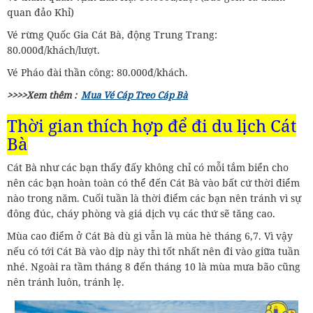
quan đảo Khỉ)
Vé rừng Quốc Gia Cát Bà, động Trung Trang:
80.000đ/khách/lượt.
Vé Pháo đài thần công: 80.000đ/khách.
>>>>Xem thêm :
Mua Vé Cáp Treo Cáp Bà
Thời gian thích hợp để đi du lịch Cát
Bà
Cát Bà như các bạn thấy đấy không chỉ có mỗi tắm biển cho
nên các bạn hoàn toàn có thể đến Cát Bà vào bất cứ thời điểm
nào trong năm. Cuối tuần là thời điểm các bạn nên tránh vì sự
đông đúc, cháy phòng và giá dịch vụ các thứ sẽ tăng cao.
Mùa cao điểm ở Cát Bà dù gì vẫn là mùa hè tháng 6,7. Vì vậy
nếu có tới Cát Bà vào dịp này thì tốt nhất nên đi vào giữa tuần
nhé. Ngoài ra tầm tháng 8 đến tháng 10 là mùa mưa bão cũng
nên tránh luôn, tránh lẹ.