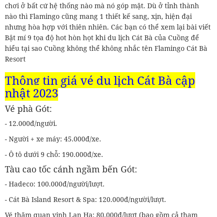
chơi ở bất cứ hệ thống nào mà nó góp mặt. Dù ở tỉnh thành
nào thì Flamingo cũng mang 1 thiết kế sang, xịn, hiện đại
nhưng hòa hợp với thiên nhiên. Các bạn có thể xem lại bài viết
Bật mí 9 tọa độ hot hòn họt khi du lịch Cát Bà của Cuồng để
hiểu tại sao Cuồng không thể không nhắc tên Flamingo Cát Bà
Resort
Thông tin giá vé du lịch Cát Bà cập
nhật 2023
Vé phà Gót:
- 12.000đ/người.
- Người + xe máy: 45.000đ/xe.
- Ô tô dưới 9 chỗ: 190.000đ/xe.
Tàu cao tốc cánh ngầm bến Gót:
- Hadeco: 100.000đ/người/lượt.
- Cát Bà Island Resort & Spa: 120.000đ/người/lượt.
Vé thăm quan vịnh Lan Hạ: 80.000đ/lượt (bao gồm cả tham