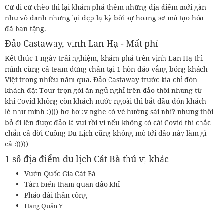
Cứ đi cứ chèo thì lại khám phá thêm những địa điểm mới gần
như vô danh nhưng lại đẹp lạ kỳ bởi sự hoang sơ mà tạo hóa
đã ban tặng.
Đảo Castaway, vịnh Lan Hạ - Mất phí
Kết thúc 1 ngày trải nghiệm, khám phá trên vịnh Lan Hạ thì
mình cùng cả team dừng chân tại 1 hòn đảo vắng bóng khách
Việt trong nhiều năm qua. Đảo Castaway trước kia chỉ đón
khách đặt Tour trọn gói ăn ngủ nghỉ trên đảo thôi nhưng từ
khi Covid không còn khách nước ngoài thì bắt đầu đón khách
lẻ như mình :)))) hơ hơ :v nghe có vẻ hưởng sái nhỉ? nhưng thôi
bỏ đi lên được đảo là vui rồi vì nếu không có cái Covid thì chắc
chắn cả đời Cuồng Du Lịch cũng không mò tới đảo này làm gì
cả :)))))
1 số địa điểm du lịch Cát Bà thú vị khác
Vườn Quốc Gia Cát Bà
Tắm biển tham quan đảo khỉ
Pháo đài thần công
Hang Quân Y