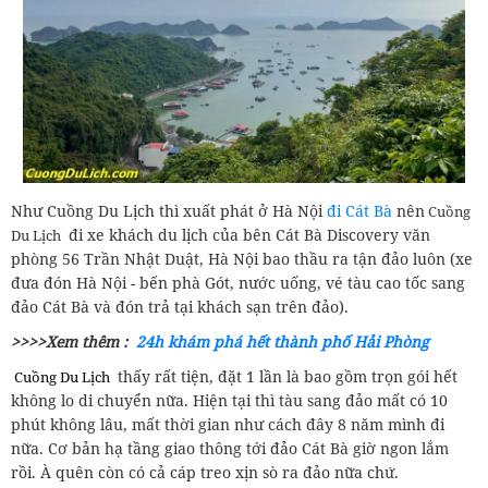
Như Cuồng Du Lịch thì xuất phát ở Hà Nội
đi Cát Bà
nên
Cuồng
đi xe khách du lịch của bên Cát Bà Discovery văn
Du Lịch
phòng 56 Trần Nhật Duật, Hà Nội bao thầu ra tận đảo luôn (xe
đưa đón Hà Nội - bến phà Gót, nước uống, vé tàu cao tốc sang
đảo Cát Bà và đón trả tại khách sạn trên đảo).
>>>>Xem thêm :
24h khám phá hết thành phố Hải Phòng
thấy rất tiện, đặt 1 lần là bao gồm trọn gói hết
Cuồng Du Lịch
không lo di chuyển nữa. Hiện tại thì tàu sang đảo mất có 10
phút không lâu, mất thời gian như cách đây 8 năm mình đi
nữa. Cơ bản hạ tầng giao thông tới đảo Cát Bà giờ ngon lắm
rồi. À quên còn có cả cáp treo xịn sò ra đảo nữa chứ.