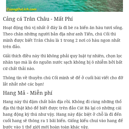
Cảng cá Trân Châu - Mất Phí
Hoạt động thú vị nhất ở đây là đi bè ra biển ăn hàu tươi sống.
Theo chân những người bản địa như anh Tiến, chú Cối thì
mình được biết Trân Châu là 1 trong 2 nơi có hàu ngon nhất
trên đảo.
Giải thích điều này thì không phải quy luật tự nhiên, chọn lọc
nhân tạo mà là do nguồn nước sạch không bị ô nhiễm bởi bất
cứ chất thải nào.
Thông tin về thuyền chú Cối mình sẽ để ở cuối bài viết cho đỡ
lắt nhắt nhé các bạn!
Hang Mả - Miễn phí
Hang này thì đậm chất bản địa rồi. Không đi cùng những thổ
địa thì thật khó để biết được trên đảo Cát Bà lại có những cái
hang động kỳ thú như vậy. Hang này đặc biệt ở chỗ là đi đến
cuối hang sẽ thông ra 1 bãi biển. Giống kiểu chui vào hang để
bước vào 1 thế giới mới hoàn toàn khác vậy.