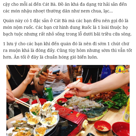
cậy cho mỗi ai đến Cát Bà. Đồ ăn khá đa dạng từ hải sản đến
các món nhậu nhoẹt thường dân như nem chua, lạc...
Quán này có 1 đặc sản ở Cát Bà mà các bạn đều nên gọi đó là
món nộm ruốc. Các bạn cứ hình dung Ruốc là 1 loài thuộc họ
bạch tuộc nhưng rất nhỏ sống trong lỗ dưới bãi triều cửa sông.
1 lưu ý cho các bạn khi đến quán đó là nên đi sớm 1 chút chứ
ra muộn khá là đông đấy. Cũng tùy hôm nhưng sớm thì vẫn tốt
hơn. Ăn tối ở đây là chuẩn hóng gió biển luôn.