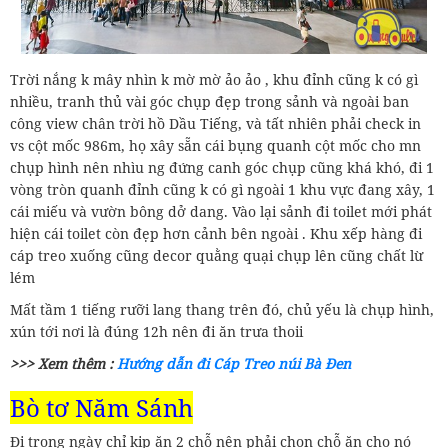
Trời nắng k mây nhìn k mờ mờ ảo ảo , khu đỉnh cũng k có gì
nhiều, tranh thủ vài góc chụp đẹp trong sảnh và ngoài ban
công view chân trời hồ Dầu Tiếng, và tất nhiên phải check in
vs cột mốc 986m, họ xây sẵn cái bụng quanh cột mốc cho mn
chụp hình nên nhìu ng đứng canh góc chụp cũng khá khó, đi 1
vòng tròn quanh đỉnh cũng k có gì ngoài 1 khu vực đang xây, 1
cái miếu và vườn bông dở dang. Vào lại sảnh đi toilet mới phát
hiện cái toilet còn đẹp hơn cảnh bên ngoài . Khu xếp hàng đi
cáp treo xuống cũng decor quằng quại chụp lên cũng chất lừ
lém
Mất tầm 1 tiếng rưỡi lang thang trên đó, chủ yếu là chụp hình,
xún tới nơi là đúng 12h nên đi ăn trưa thoii
>>> Xem thêm :
Hướng dẫn đi Cáp Treo núi Bà Đen
Bò tơ Năm Sánh
Đi trong ngày chỉ kịp ăn 2 chỗ nên phải chọn chỗ ăn cho nó