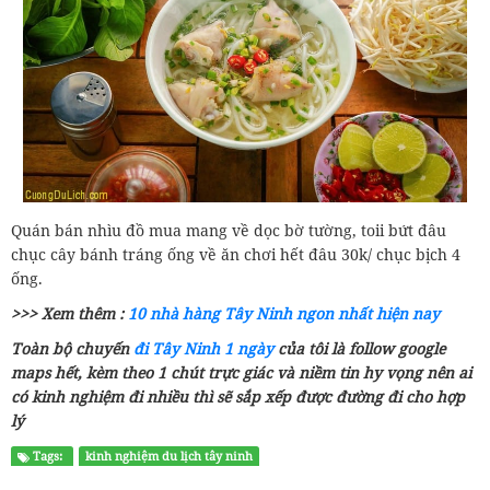
Quán bán nhìu đồ mua mang về dọc bờ tường, toii bứt đâu
chục cây bánh tráng ống về ăn chơi hết đâu 30k/ chục bịch 4
ống.
>>> Xem thêm :
10 nhà hàng Tây Ninh ngon nhất hiện nay
Toàn bộ chuyến
đi Tây Ninh 1 ngày
của tôi là follow google
maps hết, kèm theo 1 chút trực giác và niềm tin hy vọng nên ai
có kinh nghiệm đi nhiều thì sẽ sắp xếp được đường đi cho hợp
lý
Tags:
kinh nghiệm du lịch tây ninh