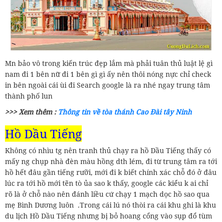
Mn bảo vô trong kiến trúc đẹp lắm mà phải tuân thủ luật lệ gì
nam đi 1 bên nữ đi 1 bên gì gì ấy nên thôi nóng nực chỉ check
in bên ngoài cái ùi đi Search google là ra nhé ngay trung tâm
thành phố lun
>>> Xem thêm :
Thông tin về tòa thánh Cao Đài tây Ninh
Hồ Dầu Tiếng
Không có nhìu tg nên tranh thủ chạy ra hồ Dầu Tiếng thấy có
mấy ng chụp nhà đèn màu hồng dth lém, đi từ trung tâm ra tới
hồ hết đâu gần tiếng rưỡi, mới đi k biết chính xác chỗ đó ở đâu
lúc ra tới hồ mới tẽn tò ủa sao k thấy, google các kiểu k ai chỉ
rõ là ở chỗ nào nên đánh liều cứ chạy 1 mạch dọc hồ sao qua
mẹ Bình Dương luôn .Trong cái lú nó thòi ra cái khu ghi là khu
du lịch Hồ Dầu Tiếng nhưng bị bỏ hoang cổng vào sụp đổ tùm