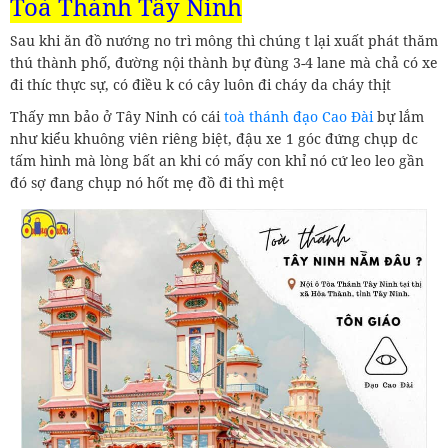
Toà Thánh Tây Ninh
Sau khi ăn đồ nướng no trì mông thì chúng t lại xuất phát thăm
thú thành phố, đường nội thành bự đùng 3-4 lane mà chả có xe
đi thíc thực sự, có điều k có cây luôn đi cháy da cháy thịt
Thấy mn bảo ở Tây Ninh có cái
toà thánh đạo Cao Đài
bự lắm
như kiểu khuông viên riêng biệt, đậu xe 1 góc đứng chụp dc
tấm hình mà lòng bất an khi có mấy con khỉ nó cứ leo leo gần
đó sợ đang chụp nó hốt mẹ đồ đi thì mệt