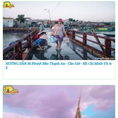
HƯỚNG DẪN Đi Phượt Đảo Thạnh An - Cần Giờ - Hồ Chí Minh Từ A-
Z