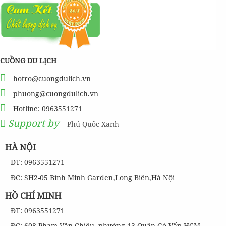
CUỒNG DU LỊCH
hotro@cuongdulich.vn
phuong@cuongdulich.vn
Hotline: 0963551271
Support by
Phú Quốc Xanh
HÀ NỘI
ĐT: 0963551271
ĐC: SH2-05 Bình Minh Garden,Long Biên,Hà Nội
HỒ CHÍ MINH
ĐT: 0963551271
ĐC: 608 Phạm Văn Chiêu, phường 13,Quận Gò Vấp,HCM