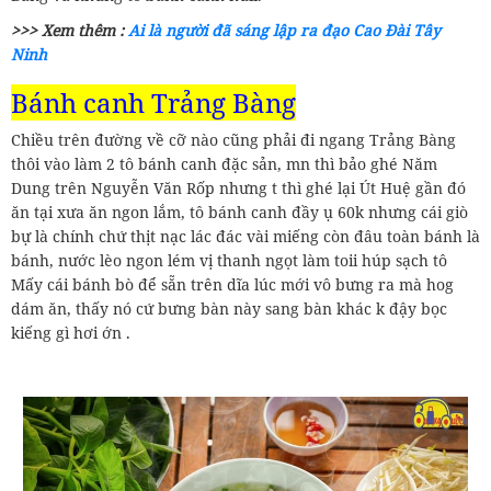
>>> Xem thêm :
Ai là người đã sáng lập ra đạo Cao Đài Tây
Ninh
Bánh canh Trảng Bàng
Chiều trên đường về cỡ nào cũng phải đi ngang Trảng Bàng
thôi vào làm 2 tô bánh canh đặc sản, mn thì bảo ghé Năm
Dung trên Nguyễn Văn Rốp nhưng t thì ghé lại Út Huệ gần đó
ăn tại xưa ăn ngon lắm, tô bánh canh đầy ụ 60k nhưng cái giò
bự là chính chứ thịt nạc lác đác vài miếng còn đâu toàn bánh là
bánh, nước lèo ngon lém vị thanh ngọt làm toii húp sạch tô
Mấy cái bánh bò để sẵn trên dĩa lúc mới vô bưng ra mà hog
dám ăn, thấy nó cứ bưng bàn này sang bàn khác k đậy bọc
kiếng gì hơi ớn .