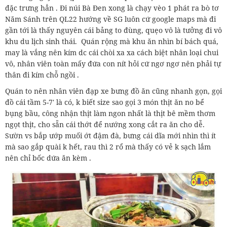
đặc trưng hẳn . Đi núi Bà Đen xong là chạy vèo 1 phát ra bò tơ
Năm Sánh trên QL22 hướng về SG luôn cứ google maps mà đi
gần tới là thấy nguyên cái bảng to đùng, quẹo vô là tưởng đi vô
khu du lịch sinh thái. Quán rộng mà khu ăn nhìn bí bách quá,
may là vắng nên kím dc cái chòi xa xa cách biệt nhân loại chui
vô, nhân viên toàn mấy đứa con nít hỏi cứ ngơ ngơ nên phải tự
thân đi kím chỗ ngồi .
Quán to nên nhân viên đạp xe bưng đồ ăn cũng nhanh gọn, gọi
đồ cái tầm 5-7' là có, k biết size sao gọi 3 món thịt ăn no bể
bụng bầu, công nhận thịt làm ngon nhất là thịt bê mềm thơm
ngọt thịt, cho sẵn cái thớt để nướng xong cắt ra ăn cho dễ.
Sườn vs bắp ướp muối ớt đậm đà, bưng cái dĩa mới nhìn thì ít
mà sao gắp quài k hết, rau thì 2 rổ mà thấy có vẻ k sạch lắm
nên chỉ bốc dứa ăn kèm .