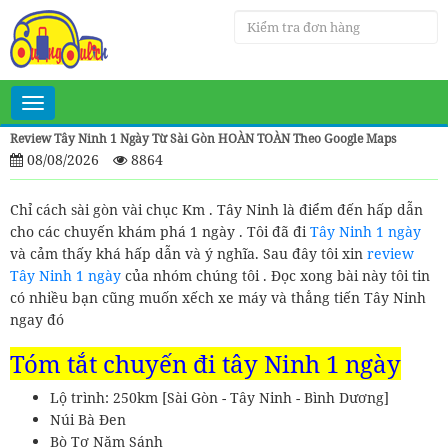
Toggle
navigation
Review Tây Ninh 1 Ngày Từ Sài Gòn HOÀN TOÀN Theo Google Maps
08/08/2026
8864
Chỉ cách sài gòn vài chục Km . Tây Ninh là điểm đến hấp dẫn
cho các chuyến khám phá 1 ngày . Tôi đã đi
Tây Ninh 1 ngày
và cảm thấy khá hấp dẫn và ý nghĩa. Sau đây tôi xin
review
Tây Ninh 1 ngày
của nhóm chúng tôi . Đọc xong bài này tôi tin
có nhiều bạn cũng muốn xếch xe máy và thẳng tiến Tây Ninh
ngay đó
Tóm tắt chuyến đi tây Ninh 1 ngày
Lộ trình: 250km [Sài Gòn - Tây Ninh - Bình Dương]
Núi Bà Đen
Bò Tơ Năm Sánh