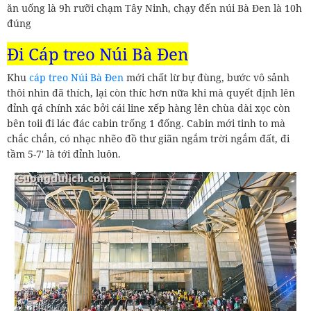
ăn uống là 9h rưỡi chạm Tây Ninh, chạy đến núi Bà Đen là 10h
đúng
Đi Cáp treo Núi Bà Đen
Khu
cáp treo Núi Bà Đen
mới chất lừ bự đùng, bước vô sảnh
thôi nhìn đã thích, lại còn thíc hơn nữa khi mà quyết định lên
đỉnh qá chính xác bởi cái line xếp hàng lên chùa dài xọc còn
bên toii đi lác đác cabin trống 1 đống. Cabin mới tinh to mà
chắc chắn, có nhạc nhẽo đồ thư giãn ngắm trời ngắm đất, đi
tầm 5-7' là tới đỉnh luôn.