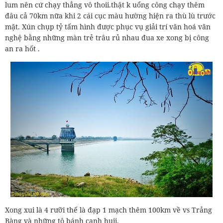
lum nên cứ chạy thẳng vô thoii.thật k uổng công chạy thêm
đâu cả 70km nữa khi 2 cái cục màu hường hiện ra thù lù trước
mặt. Xún chụp tỷ tấm hình được phục vụ giải trí văn hoá văn
nghệ bằng những màn trẻ trâu rủ nhau đua xe xong bị công
an ra hốt .
Xong xui là 4 rưỡi thế là đạp 1 mạch thêm 100km về vs Trảng
Bàng và những tô bánh canh huii.