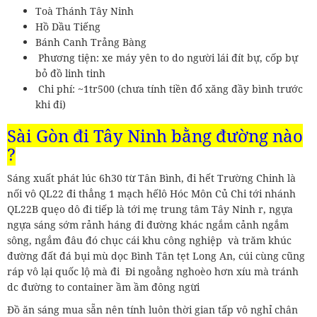
Toà Thánh Tây Ninh
Hồ Dầu Tiếng
Bánh Canh Trảng Bàng
Phương tiện: xe máy yên to do người lái đít bự, cốp bự
bỏ đồ linh tinh
Chi phí: ~1tr500 (chưa tính tiền đổ xăng đầy bình trước
khi đi)
Sài Gòn đi Tây Ninh bằng đường nào
?
Sáng xuất phát lúc 6h30 từ Tân Bình, đi hết Trường Chinh là
nối vô QL22 đi thẳng 1 mạch hếlô Hóc Môn Củ Chi tới nhánh
QL22B quẹo dô đi tiếp là tới mẹ trung tâm Tây Ninh r, ngựa
ngựa sáng sớm rảnh háng đi đường khác ngắm cảnh ngắm
sông, ngắm đâu đó chục cái khu công nghiệp và trăm khúc
đường đất đá bụi mù dọc Bình Tân tẹt Long An, cúi cùng cũng
ráp vô lại quốc lộ mà đi Đi ngoằng nghoèo hơn xíu mà tránh
dc đường to container ầm ầm đông ngừi
Đồ ăn sáng mua sẵn nên tính luôn thời gian tấp vô nghỉ chân