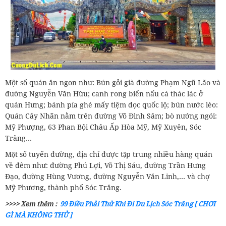
Một số quán ăn ngon như: Bún gỏi già đường Phạm Ngũ Lão và
đường Nguyễn Văn Hữu; canh rong biển nấu cá thác lác ở
quán Hưng; bánh pía ghé mấy tiệm dọc quốc lộ; bún nước lèo:
Quán Cây Nhãn nằm trên đường Võ Đình Sâm; bò nướng ngói:
Mỹ Phượng, 63 Phan Bội Châu Ấp Hòa Mỹ, Mỹ Xuyên, Sóc
Trăng…
Một số tuyến đường, địa chỉ được tập trung nhiều hàng quán
về đêm như: đường Phú Lợi, Võ Thị Sáu, đường Trần Hưng
Đạo, đường Hùng Vương, đường Nguyễn Văn Linh,… và chợ
Mỹ Phương, thành phố Sóc Trăng.
>>>> Xem thêm :
99 Điều Phải Thử Khi Đi Du Lịch Sóc Trăng [ CHƠI
GÌ MÀ KHÔNG THỬ ]