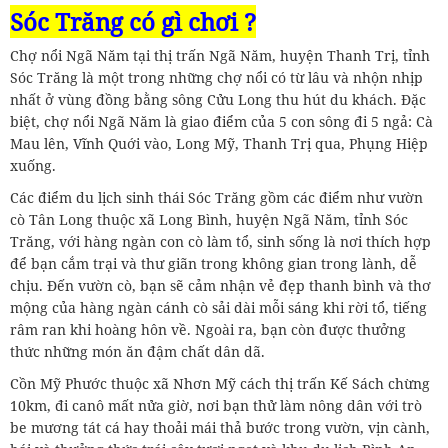
Sóc Trăng có gì chơi ?
Chợ nổi Ngã Năm tại thị trấn Ngã Năm, huyện Thanh Trị, tỉnh
Sóc Trăng là một trong những chợ nổi có từ lâu và nhộn nhịp
nhất ở vùng đồng bằng sông Cửu Long thu hút du khách. Đặc
biệt, chợ nổi Ngã Năm là giao điểm của 5 con sông đi 5 ngả: Cà
Mau lên, Vĩnh Quới vào, Long Mỹ, Thanh Trị qua, Phụng Hiệp
xuống.
Các điểm du lịch sinh thái Sóc Trăng gồm các điểm như vườn
cò Tân Long thuộc xã Long Bình, huyện Ngã Năm, tỉnh Sóc
Trăng, với hàng ngàn con cò làm tổ, sinh sống là nơi thích hợp
để bạn cắm trại và thư giãn trong không gian trong lành, dễ
chịu. Đến vườn cò, bạn sẽ cảm nhận vẻ đẹp thanh bình và thơ
mộng của hàng ngàn cánh cò sải dài mỗi sáng khi rời tổ, tiếng
râm ran khi hoàng hôn về. Ngoài ra, bạn còn được thưởng
thức những món ăn đậm chất dân dã.
Cồn Mỹ Phước thuộc xã Nhơn Mỹ cách thị trấn Kế Sách chừng
10km, đi canô mất nửa giờ, nơi bạn thử làm nông dân với trò
be mương tát cá hay thoải mái thả bước trong vườn, vịn cành,