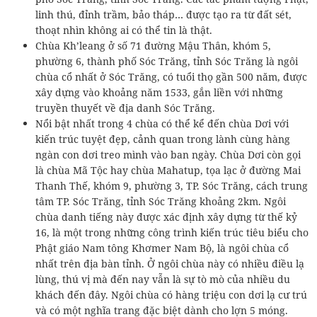
linh thú, đỉnh trầm, bảo tháp… được tạo ra từ đất sét,
thoạt nhìn không ai có thể tin là thật.
Chùa Kh’leang ở số 71 đường Mậu Thân, khóm 5,
phường 6, thành phố Sóc Trăng, tỉnh Sóc Trăng là ngôi
chùa cổ nhất ở Sóc Trăng, có tuổi thọ gần 500 năm, được
xây dựng vào khoảng năm 1533, gắn liền với những
truyền thuyết về địa danh Sóc Trăng.
Nổi bật nhất trong 4 chùa có thể kể đến chùa Dơi với
kiến trúc tuyệt đẹp, cảnh quan trong lành cùng hàng
ngàn con dơi treo mình vào ban ngày. Chùa Dơi còn gọi
là chùa Mã Tộc hay chùa Mahatup, tọa lạc ở đường Mai
Thanh Thế, khóm 9, phường 3, TP. Sóc Trăng, cách trung
tâm TP. Sóc Trăng, tỉnh Sóc Trăng khoảng 2km. Ngôi
chùa danh tiếng này được xác định xây dựng từ thế kỷ
16, là một trong những công trình kiến trúc tiêu biểu cho
Phật giáo Nam tông Khơmer Nam Bộ, là ngôi chùa cổ
nhất trên địa bàn tỉnh. Ở ngôi chùa này có nhiều điều lạ
lùng, thú vị mà đến nay vẫn là sự tò mò của nhiều du
khách đến đây. Ngôi chùa có hàng triệu con dơi lạ cư trú
và có một nghĩa trang đặc biệt dành cho lợn 5 móng.