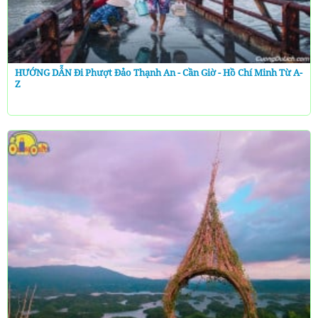
HƯỚNG DẪN Đi Phượt Đảo Thạnh An - Cần Giờ - Hồ Chí Minh Từ A-
Z