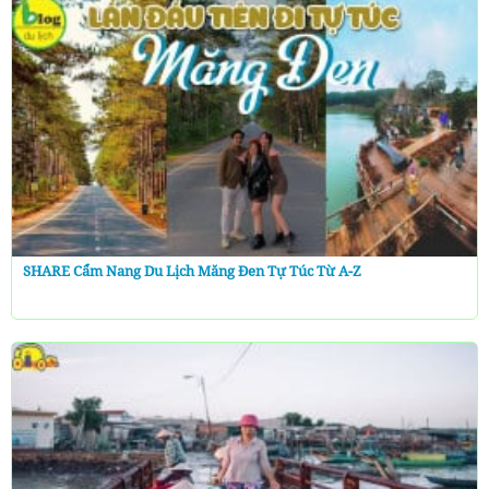
SHARE Cẩm Nang Du Lịch Măng Đen Tự Túc Từ A-Z