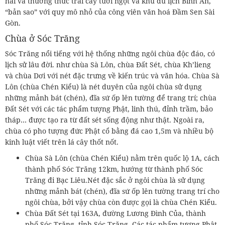
hái và thưởng thức trái cây tươi ngọt và khu du lịch Bình An,
“bản sao” với quy mô nhỏ của công viên văn hoá Đầm Sen Sài
Gòn.
Chùa ở Sóc Trăng
Sóc Trăng nổi tiếng với hệ thống những ngôi chùa độc đáo, có
lịch sử lâu đời. như chùa Sà Lôn, chùa Đất Sét, chùa Kh’lieng
và chùa Dơi với nét đặc trưng về kiến trúc và văn hóa. Chùa Sà
Lôn (chùa Chén Kiểu) là nét duyên của ngôi chùa sử dụng
những mảnh bát (chén), đĩa sứ ốp lên tường để trang trí; chùa
Đất Sét với các tác phẩm tượng Phật, linh thú, đỉnh trầm, bảo
tháp… được tạo ra từ đất sét sống động như thật. Ngoài ra,
chùa có pho tượng đức Phật cổ bằng đá cao 1,5m và nhiều bộ
kinh luật viết trên lá cây thốt nốt.
Chùa Sà Lôn (chùa Chén Kiểu) nằm trên quốc lộ 1A, cách
thành phố Sóc Trăng 12km, hướng từ thành phố Sóc
Trăng đi Bạc Liêu.Nét đặc sắc ở ngôi chùa là sử dụng
những mảnh bát (chén), đĩa sứ ốp lên tường trang trí cho
ngôi chùa, bởi vậy chùa còn được gọi là chùa Chén Kiểu.
Chùa Đất Sét tại 163A, đường Lương Đình Của, thành
phố Sóc Trăng, tỉnh Sóc Trăng. Các tác phẩm tượng Phật,