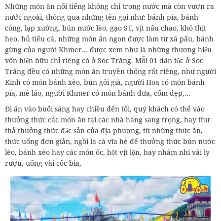
Những món ăn nổi tiếng không chỉ trong nước mà còn vươn ra
nước ngoài, thông qua những tên gọi như: bánh pía, bánh
cóng, lạp xưởng, bún nước lèo, gạo ST, vịt nấu chao, khô thịt
heo, hủ tiếu cá, những món ăn ngon được làm từ xá pấu, bánh
gừng của người Khmer… được xem như là những thương hiệu
vốn hiện hữu chỉ riêng có ở Sóc Trăng. Mỗi 01 dân tộc ở Sóc
Trăng đều có những món ăn truyền thống rất riêng, như người
Kinh có món bánh xèo, bún gỏi già, người Hoa có món bánh
pía, mè láo, người Khmer có món bánh dứa, cốm dẹp,…
Đi ăn vào buổi sáng hay chiều đến tối, quý khách có thể vào
thưởng thức các món ăn tại các nhà hàng sang trọng, hay thư
thả thưởng thức đặc sản của địa phương, từ những thức ăn,
thức uống đơn giản, ngồi la cà vĩa hè để thưởng thức bún nước
lèo, bánh xèo hay các món ốc, hột vịt lộn, hay nhâm nhi vài ly
rượu, uống vài cốc bia,