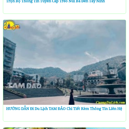
Trọn Bộ Thông Tin Tuyến Cáp Treo Núi Bà Đen Tây Ninh
HƯỚNG DẪN Đi Du Lịch TAM ĐẢO Chi Tiết Kèm Thông Tin Liên Hệ