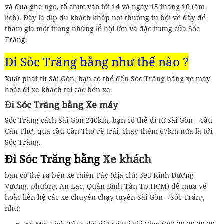
và đua ghe ngọ, tổ chức vào tối 14 và ngày 15 tháng 10 (âm
lịch). Đây là dịp du khách khắp nơi thường tụ hội về đây để
tham gia một trong những lễ hội lớn và đặc trưng của Sóc
Trăng.
Đi Sóc Trăng bằng như thế nào ?
Xuất phát từ Sài Gòn, bạn có thể đến Sóc Trăng bằng xe máy
hoặc đi xe khách tại các bến xe.
Đi Sóc Trăng bằng Xe máy
Sóc Trăng cách Sài Gòn 240km, bạn có thể đi từ Sài Gòn – cầu
Cần Thơ, qua cầu Cần Thơ rẽ trái, chạy thêm 67km nữa là tới
Sóc Trăng.
Đi Sóc Trăng bằng
Xe khách
bạn có thể ra bến xe miền Tây (địa chỉ: 395 Kinh Dương
Vương, phường An Lạc, Quận Bình Tân Tp.HCM) để mua vé
hoặc liên hệ các xe chuyên chạy tuyến Sài Gòn – Sóc Trăng
như: