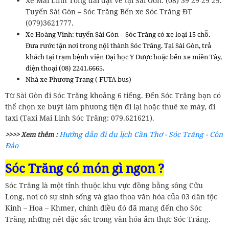
Xe Mai Linh Tổng đài đặt vé tại Sài Gòn: (08) 39 29 29 29.
Tuyến Sài Gòn – Sóc Trăng Bến xe Sóc Trăng ĐT
(079)3621777.
Xe Hoàng Vinh: tuyến Sài Gòn – Sóc Trăng có xe loại 15 chỗ.
Đưa rước tận nơi trong nội thành Sóc Trăng. Tại Sài Gòn, trả
khách tại trạm bệnh viện Đại học Y Dược hoặc bến xe miền Tây,
điện thoại (08) 2241.6665.
Nhà xe Phương Trang ( FUTA bus)
Từ Sài Gòn đi Sóc Trăng khoảng 6 tiếng. Đến Sóc Trăng bạn có
thể chọn xe buýt làm phương tiện đi lại hoặc thuê xe máy, đi
taxi (Taxi Mai Linh Sóc Trăng: 079.621621).
Hướng dẫn đi du lịch Cần Thơ - Sóc Trăng - Côn
>>>> Xem thêm :
Đảo
Sóc Trăng có món gì ngon ?
Sóc Trăng là một tỉnh thuộc khu vực đồng bằng sông Cửu
Long, nơi có sự sinh sống và giao thoa văn hóa của 03 dân tộc
Kinh – Hoa – Khmer, chính điều đó đã mang đến cho Sóc
Trăng những nét đặc sắc trong văn hóa ẩm thực Sóc Trăng.