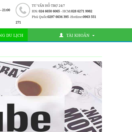
TƯ VẤN HỖ TRỢ 24/7
 - 21:00
HN:
024 6650 6065
- HCM:
028 6271 9982
Phú Quốc:
0297 6634 395
-Hotline:
0963 551
271
G DU LỊCH
TÀI KHOẢN