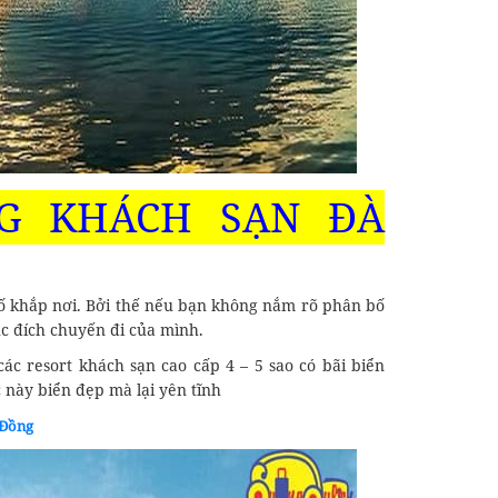
G KHÁCH SẠN ĐÀ
bố khắp nơi. Bởi thế nếu bạn không nắm rõ phân bố
ục đích chuyến đi của mình.
c resort khách sạn cao cấp 4 – 5 sao có bãi biển
 này biển đẹp mà lại yên tĩnh
 Đồng