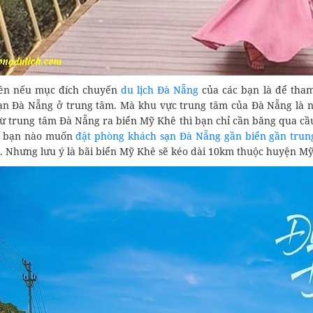
ên nếu mục đích chuyến
du lịch Đà Nẵng
của các bạn là để tham
ạn Đà Nẵng ở trung tâm. Mà khu vực trung tâm của Đà Nẵng là n
từ trung tâm Đà Nẵng ra biển Mỹ Khê thì bạn chỉ cần băng qua cầu
u bạn nào muốn
đật phòng khách sạn Đà Nẵng gần biển gần trun
a. Nhưng lưu ý là bãi biển Mỹ Khê sẽ kéo dài 10km thuộc huyện M