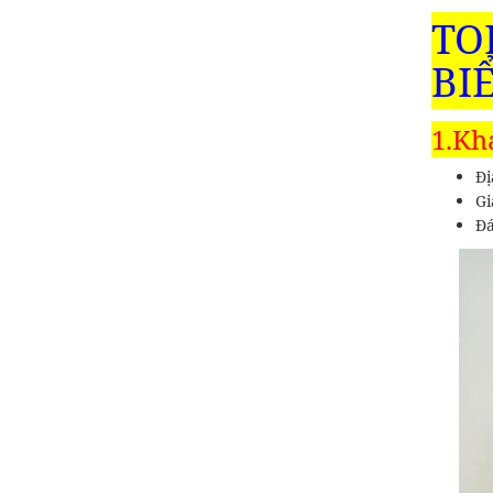
TO
BI
1.Kh
Đị
Gi
Đá