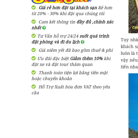
Nẵng
Giá rẻ hơn đặt tại khách sạn
Rẻ hơn
350,000 đ
từ 20% - 30% khi đặt qua chúng tôi
Giá từ:
1 Ngày
Cam kết thông tin
đầy đủ ,chính xác
nhất
Tư Vấn hỗ trợ 24/24
suốt quá trình
Tuy nhi
đặt phòng và đi du lịch
khách s
Giá niêm yết đã bao gồm thuế & phí
luôn là 
Ưu đãi đặc biệt
Giảm thêm 10%
khi
vậy nế
đặt xe và đặt tour thăm quan
tiến nh
Thanh toán tiện lợi bằng tiền mặt
hoặc chuyển khoản
Hỗ Trợ Xuất hóa đơn VAT theo yêu
cầu