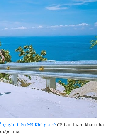
ẵng gần biển Mỹ Khê giá rẻ
để bạn tham khảo nha.
 được nha.