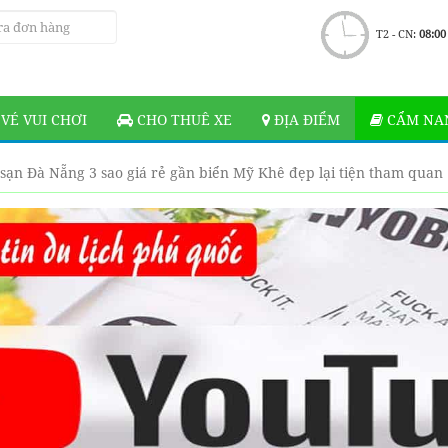
T2 - CN:
08:00
VÉ VUI CHƠI
CHO THUÊ XE
ĐỊA ĐIỂM
CẨM NAN
sạn Đà Nẵng 3 sao giá rẻ gần biển Mỹ Khê đẹp lại tiện tham quan