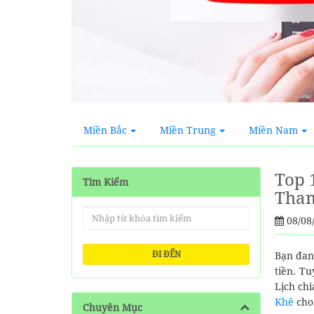
Miền Bắc
Miền Trung
Miền Nam
Top 
Tìm Kiếm
Tha
08/08
ĐI ĐẾN
Bạn đan
tiền. T
Lịch ch
Khê
cho
Chuyên Mục