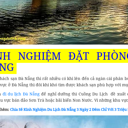
NH NGHIỆM ĐẶT PHÒN
ẴNG
khách sạn Đà Nẵng thì rất nhiều có khi lên đến cả ngàn cái phân 
 vực ở Đà Nẵng thì đôi khi khó tìm được khách sạn phù hợp với m
n
đi du lịch Đà Nẵng
để nghỉ dưỡng thì Cuồng Du Lịch đề xuất cá
hu vực bán đảo Sơn Trà hoặc bãi biển Non Nước. Vì những khu vực
thêm:
Chia Sẽ Kinh Nghiệm Du Lịch Đà Nẵng 3 Ngày 2 Đêm Chỉ Với 3 Triệu