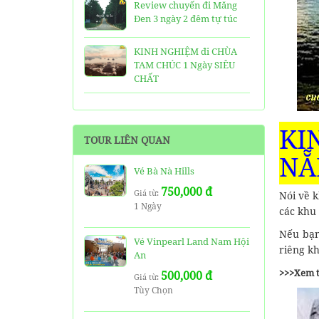
Review chuyến đi Măng
Đen 3 ngày 2 đêm tự túc
KINH NGHIỆM đi CHÙA
TAM CHÚC 1 Ngày SIÊU
CHẤT
25 Ngôi Chùa ở Sài Gòn
LINH THIÊNG và ĐẸP nhất
KI
TOUR LIÊN QUAN
TOP 16 địa điểm du lịch
N
HẤP DẪN nhất việt nam:
Vé Bà Nà Hills
Bạn đã đi được những nơi
750,000 đ
nào?
Giá từ:
Nói về 
1 Ngày
các khu
Trọn bộ thông tin tuyến
Nếu bạ
cáp treo Núi Bà Đen Tây
Vé Vinpearl Land Nam Hội
Ninh
riêng k
An
>>>Xem 
500,000 đ
HƯỚNG DẪN đi du lịch
Giá từ:
Tùy Chọn
TAM ĐẢO chi tiết kèm
thông tin liên hệ