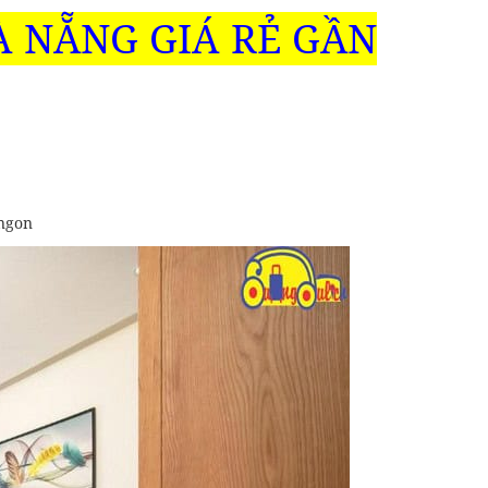
À NẴNG GIÁ RẺ GẦN
 ngon