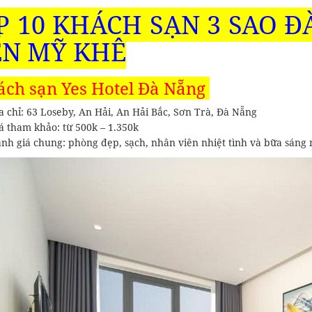
P 10 KHÁCH SẠN 3 SAO Đ
ỂN MỸ KHÊ
ách sạn Yes Hotel Đà Nẵng
a chỉ: 63 Loseby, An Hải, An Hải Bắc, Sơn Trà, Đà Nẵng
á tham khảo: từ 500k – 1.350k
nh giá chung: phòng đẹp, sạch, nhân viên nhiệt tình và bữa sáng