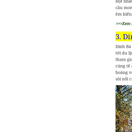
Đột nhi
1 Ngày
cầu mon
êm biển 
Tour Đi Bộ Dưới Biển Phú
Quốc
>>>Xem 
950,000 đ
Giá từ:
3. D
1 Ngày
Dinh Bà 
Tour Lặn Bình Khí tại Phú
tới du 
Quốc
tham gi
910,000 đ
cúng tế
Giá từ:
1 Ngày
hoàng v
sôi nổi 
Tour Phú Quốc 3 ngày 2
đêm
1,950,000 đ
Giá từ:
3 ngày 2 đêm
Tour Phú Quốc 4 ngày 3
đêm