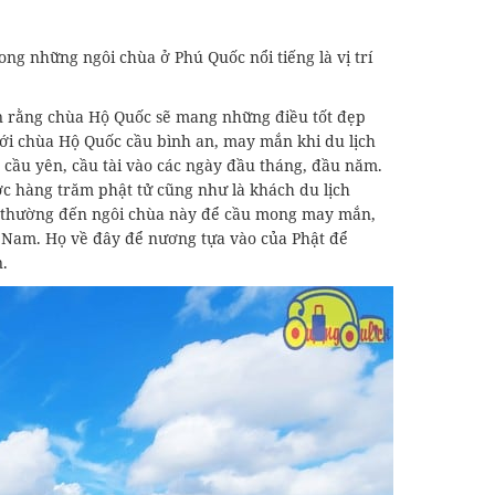
ng những ngôi chùa ở Phú Quốc nổi tiếng là vị trí
n rằng chùa Hộ Quốc sẽ mang những điều tốt đẹp
tới chùa Hộ Quốc cầu bình an, may mắn khi du lịch
cầu yên, cầu tài vào các ngày đầu tháng, đầu năm.
ợc hàng trăm phật tử cũng như là khách du lịch
c thường đến ngôi chùa này để cầu mong may mắn,
t Nam. Họ về đây để nương tựa vào của Phật để
.