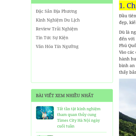
1. C
Đặc Sản Địa Phương
Đầu tiên
Kinh Nghiệm Du Lịch
đẹp, kiế
Review Trải Nghiệm
Dù là n
Tin Tức Sự Kiện
đến với 
Phú Quố
Văn Hóa Tín Ngưỡng
Vào các 
hành hư
bình an 
thấy bả
BÀI VIẾT XEM NHIỀU NHẤT
Tất tần tật kinh nghiệm
tham quan thủy cung
Times City Hà Nội ngày
cuối tuần