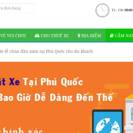
T2 - CN:
08:00
VÉ VUI CHƠI
CHO THUÊ XE
ĐỊA ĐIỂM
CẨM NAN
ểm lễ chùa đầu năm tại Phú Quốc cho du khách