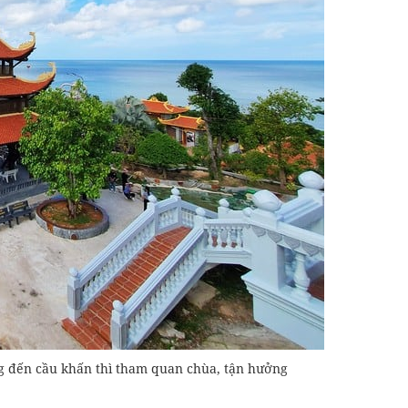
ng đến cầu khấn thì tham quan chùa, tận hưởng