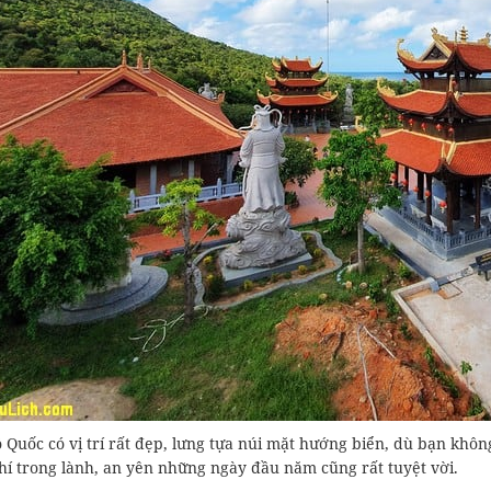
 Quốc có vị trí rất đẹp, lưng tựa núi mặt hướng biển, dù bạn khô
hí trong lành, an yên những ngày đầu năm cũng rất tuyệt vời.