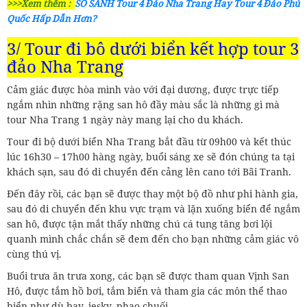
>>>Xem thêm :
SO SÁNH Tour 4 Đảo Nha Trang Hay Tour 4 Đảo Phú
Quốc Hấp Dẫn Hơn?
3/ Tour đi bộ dưới biển kết hợp tour 3
đảo Nha Trang
Cảm giác được hòa mình vào với đại dương, được trực tiếp
ngắm nhìn những rặng san hô đầy màu sắc là những gì mà
tour Nha Trang 1 ngày này mang lại cho du khách.
Tour đi bộ dưới biển Nha Trang bắt đầu từ 09h00 và kết thúc
lúc 16h30 – 17h00 hàng ngày, buổi sáng xe sẽ đón chúng ta tại
khách sạn, sau đó di chuyển đến cảng lên cano tới Bãi Tranh.
Đến đây rồi, các bạn sẽ được thay một bộ đồ như phi hành gia,
sau đó di chuyển đến khu vực trạm và lặn xuống biển để ngắm
san hô, được tận mắt thấy những chú cá tung tăng bơi lội
quanh mình chắc chắn sẽ đem đến cho bạn những cảm giác vô
cùng thú vị.
Buổi trưa ăn trưa xong, các bạn sẽ được tham quan Vịnh San
Hô, được tắm hồ bơi, tắm biển và tham gia các môn thể thao
biển như dù bay, jesky, phao chuối,…