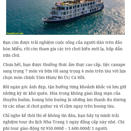
Bạn còn được trải nghiệm cuộc sống của người dân trên đảo
hòn Miễu, rồi còn tham gia các trò chơi biển mới lạ, hấp dẫn
nữa chứ.
Chưa hết, bạn được thưởng thức ẩm thực cao cấp, tiệc canape
sang trọng 7 món và bữa tối sang trọng 6 món trên tàu với lựa
chọn món chính Tôm Hùm/ Bò Úc/ Cá Hồi.
Rồi ngàn góc ảnh đẹp, tận hưởng từng khoảnh khắc và lưu giữ
những ký ức khó quên. Hòa trong không gian lãng mạn của
thuyền buồm, hoàng hôn buông là những âm thanh du dương
từ các nhạc sĩ chơi guitar và vĩ cầm ngay trên boong tàu.
Chỉ nghe kể thôi thì sẽ không tin đâu, bạn hãy tự mình trải
nghiệm tour du lịch Nha Trang 1 ngày đẳng cấp này nhé. Chi
phí tour giao động từ 950.000đ – 1.600.000đ/ 1 người.