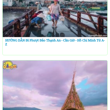
HƯỚNG DẪN Đi Phượt Đảo Thạnh An - Cần Giờ - Hồ Chí Minh Từ A-
Z