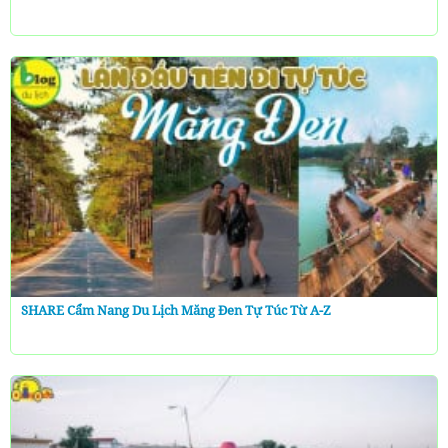
SHARE Cẩm Nang Du Lịch Măng Đen Tự Túc Từ A-Z