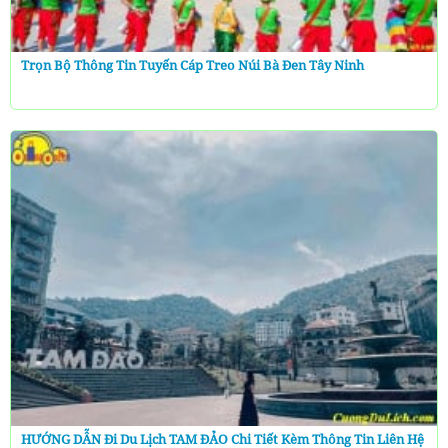
Trọn Bộ Thông Tin Tuyến Cáp Treo Núi Bà Đen Tây Ninh
HƯỚNG DẪN Đi Du Lịch TAM ĐẢO Chi Tiết Kèm Thông Tin Liên Hệ