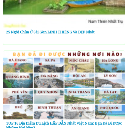
25 Ngôi Chùa Ở Sài Gòn LINH THIÊNG Và ĐẸP Nhất
TOP 16 Địa Điểm Du Lịch HẤP DẪN Nhất Việt Nam: Bạn Đã Đi Được
Những Nơi Nào?