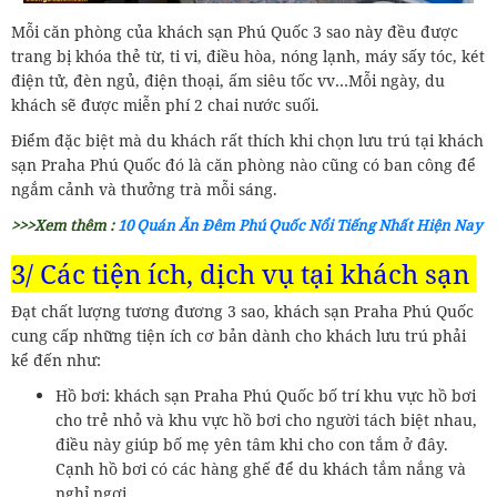
Mỗi căn phòng của khách sạn Phú Quốc 3 sao này đều được
trang bị khóa thẻ từ, ti vi, điều hòa, nóng lạnh, máy sấy tóc, két
điện tử, đèn ngủ, điện thoại, ấm siêu tốc vv…Mỗi ngày, du
khách sẽ được miễn phí 2 chai nước suối.
Điểm đặc biệt mà du khách rất thích khi chọn lưu trú tại khách
sạn Praha Phú Quốc đó là căn phòng nào cũng có ban công để
ngắm cảnh và thưởng trà mỗi sáng.
>>>Xem thêm :
10 Quán Ăn Đêm Phú Quốc Nổi Tiếng Nhất Hiện Nay
3/ Các tiện ích, dịch vụ tại khách sạn
Đạt chất lượng tương đương 3 sao, khách sạn Praha Phú Quốc
cung cấp những tiện ích cơ bản dành cho khách lưu trú phải
kể đến như:
Hồ bơi: khách sạn Praha Phú Quốc bố trí khu vực hồ bơi
cho trẻ nhỏ và khu vực hồ bơi cho người tách biệt nhau,
điều này giúp bố mẹ yên tâm khi cho con tắm ở đây.
Cạnh hồ bơi có các hàng ghế để du khách tắm nắng và
nghỉ ngơi.