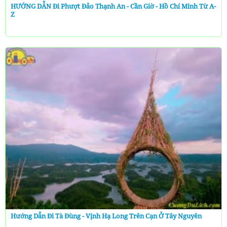
HƯỚNG DẪN Đi Phượt Đảo Thạnh An - Cần Giờ - Hồ Chí Minh Từ A-
Z
Hướng Dẫn Đi Tà Đùng - Vịnh Hạ Long Trên Cạn Ở Tây Nguyên