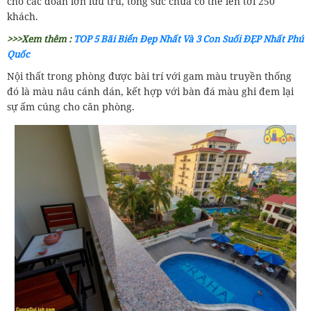
cho các đoàn lớn lưu trú, tổng sức chứa có thể lên tới 250
khách.
>>>Xem thêm :
TOP 5 Bãi Biển Đẹp Nhất Và 3 Con Suối ĐẸP Nhất Phú
Quốc
Nội thất trong phòng được bài trí với gam màu truyền thống
đó là màu nâu cánh dán, kết hợp với bàn đá màu ghi đem lại
sự ấm cúng cho căn phòng.