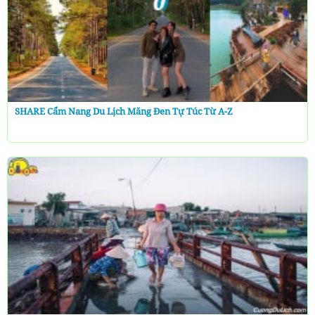
SHARE Cẩm Nang Du Lịch Măng Đen Tự Túc Từ A-Z