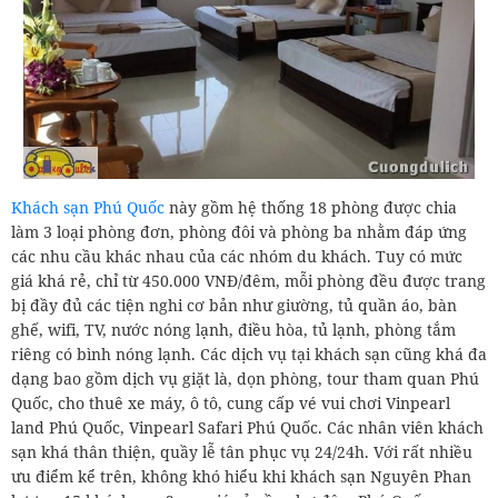
Khách sạn Phú Quốc
này gồm hệ thống 18 phòng được chia
làm 3 loại phòng đơn, phòng đôi và phòng ba nhằm đáp ứng
các nhu cầu khác nhau của các nhóm du khách. Tuy có mức
giá khá rẻ, chỉ từ 450.000 VNĐ/đêm, mỗi phòng đều được trang
bị đầy đủ các tiện nghi cơ bản như giường, tủ quần áo, bàn
ghế, wifi, TV, nước nóng lạnh, điều hòa, tủ lạnh, phòng tắm
riêng có bình nóng lạnh. Các dịch vụ tại khách sạn cũng khá đa
dạng bao gồm dịch vụ giặt là, dọn phòng, tour tham quan Phú
Quốc, cho thuê xe máy, ô tô, cung cấp vé vui chơi Vinpearl
land Phú Quốc, Vinpearl Safari Phú Quốc. Các nhân viên khách
sạn khá thân thiện, quầy lễ tân phục vụ 24/24h. Với rất nhiều
ưu điểm kể trên, không khó hiểu khi khách sạn Nguyên Phan